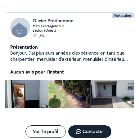
Particulier
Olivier Prodhomme
Menuisier/agenceur
Betton (Ouest)
-/5
Présentation
Bonjour, J'ai plusieurs années d'expérience en tant que
charpentier, menuisier d'extérieur, menuisier d'intérieur
(cuisine/agencement/ salle de bain clé en main). Au
plaisir de vous satisfaire dans votre projet.
Aucun avis pour l'instant
Voir le profil
Contacter