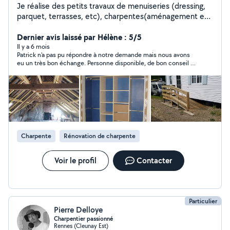
Je réalise des petits travaux de menuiseries (dressing,
parquet, terrasses, etc), charpentes(aménagement et
conception), conception DAO, extérieur et terrasse
bois, abri de jardin. Transport et covoiturage. Je ne peux
Dernier avis laissé par Hélène : 5/5
répondre que 4 fois/ mois, alors si vous êtes pas trop
Il y a 6 mois
Patrick n'a pas pu répondre à notre demande mais nous avons
pressé. Je vous réponds dans quelques jours !!
eu un très bon échange. Personne disponible, de bon conseil et
agréable.
Charpente
Rénovation de charpente
Voir le profil
Contacter
Particulier
Pierre Delloye
Charpentier passionné
Rennes (Cleunay Est)