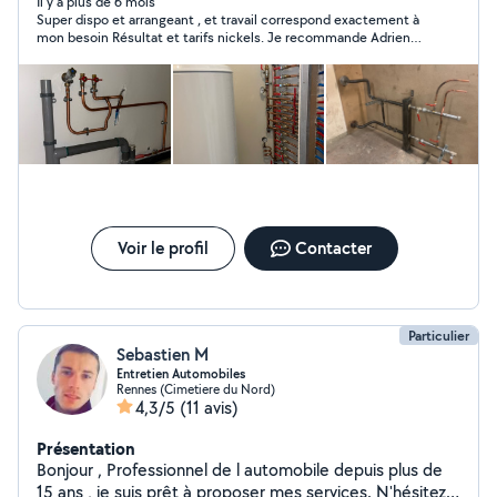
Dépannages Installations sanitaires Chauffage
Il y a plus de 6 mois
Super dispo et arrangeant , et travail correspond exactement à
Pratiquant la plomberie depuis maintenant 7 ans, je
mon besoin Résultat et tarifs nickels. Je recommande Adrien
serais à l'écoute et je vous accompagnerai avec soin
et vais refaire appel à ses services
dans vos travaux. A très vite
Voir le profil
Contacter
Particulier
Sebastien M
Entretien Automobiles
Rennes (Cimetiere du Nord)
4,3/5
(11 avis)
Présentation
Bonjour , Professionnel de l automobile depuis plus de
15 ans , je suis prêt à proposer mes services. N'hésitez