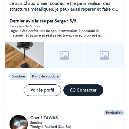
Je suis chaudronnier soudeur et je peux réaliser des
structures métalliques. je peux aussi réparer et faire du
sur-mesure dans le mobilier avec toutes sortes de
métaux acier inox aluminium . je dispose d'un atelier et
Dernier avis laissé par Serge : 5/5
d'outils mais également un grand utilitaire 10 m3 qui
Il y a plus de 6 mois
Logan a été parfait lors de son intervention, il possède le
peut servir pour déplacer du mobilier . Je fais également
matériel nécessaire et réalise les travaux avec propreté et
des formations de soudure MiG/ MAG (semi
dextérité. Je referais appel à ses services en cas de besoin.
automatique )+MMA ( soudure a l'arc ) + TIG . Pour plus
d'infos n'hésitez pas à me contacter Instagram :
logansoudedurement Site internet : soudurennaise
Soudure
Point de soudure
Voir le profil
Contacter
Particulier
Cherif TAWAB
Soudeur
Thorigné-Fouillard (Sud-Est)