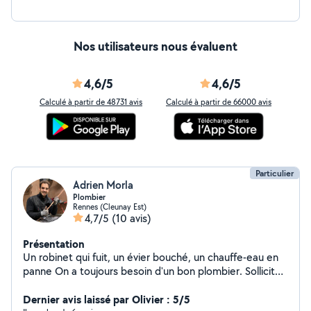
Nos utilisateurs nous évaluent
4,6/5
4,6/5
Calculé à partir de 48731 avis
Calculé à partir de 66000 avis
Particulier
Adrien Morla
Plombier
Rennes (Cleunay Est)
4,7/5
(10 avis)
Présentation
Un robinet qui fuit, un évier bouché, un chauffe-eau en
panne On a toujours besoin d'un bon plombier. Sollicité
pour des dépannages en urgence, je peux également
intervenir sur des travaux de plus longues durées :
Dernier avis laissé par Olivier : 5/5