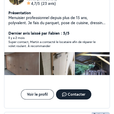
4,7/5
(23 avis)
Présentation
Menuisier professionnel depuis plus de 15 ans,
polyvalent. Je fais du parquet, pose de cuisine, dressing
sur mesure .. Menuiserie intérieure comme extérieur.
Cloison sèche et faux plafond Et bien sûr toutes genres
Dernier avis laissé par Fabien : 5/5
de bricoles Je suis minutieux et pro quelques soit la
Il y a 2 mois
Super contact, Martin a contacté le locataire afin de réparer le
mission !
volet roulant. À recommander
Voir le profil
Contacter