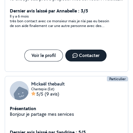
pas a me contacter, je répondrai à toutes demandes (
Revision/Entretien, Freinage, Pneumatiques,
Dernier avis laissé par Annabelle : 3/5
Climatisation, Distribution, Embrayage, Diagnostic... ) A
Il y a 6 mois
très bon contact avec ce monsieur mais je n'ai pas eu besoin
très bientôt !
de son aide finalement car une autre personne avec des
disponibilités plus rapidement. merci a lui pour sa rapidité de
réponse à ma demande !
Voir le profil
Contacter
Particulier
Mickaël thebault
Chantepie (Est)
5/5
(9 avis)
Présentation
Bonjour je partage mes services
Dernier avis laissé par Sandrine : 5/5