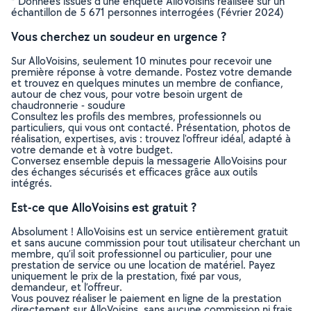
* Données issues d’une enquête AlloVoisins réalisée sur un
échantillon de 5 671 personnes interrogées (Février 2024)
Vous cherchez un soudeur en urgence ?
Sur AlloVoisins, seulement 10 minutes pour recevoir une
première réponse à votre demande. Postez votre demande
et trouvez en quelques minutes un membre de confiance,
autour de chez vous, pour votre besoin urgent de
chaudronnerie - soudure
Consultez les profils des membres, professionnels ou
particuliers, qui vous ont contacté. Présentation, photos de
réalisation, expertises, avis : trouvez l'offreur idéal, adapté à
votre demande et à votre budget.
Conversez ensemble depuis la messagerie AlloVoisins pour
des échanges sécurisés et efficaces grâce aux outils
intégrés.
Est-ce que AlloVoisins est gratuit ?
Absolument ! AlloVoisins est un service entièrement gratuit
et sans aucune commission pour tout utilisateur cherchant un
membre, qu’il soit professionnel ou particulier, pour une
prestation de service ou une location de matériel. Payez
uniquement le prix de la prestation, fixé par vous,
demandeur, et l’offreur.
Vous pouvez réaliser le paiement en ligne de la prestation
directement sur AlloVoisins, sans aucune commission ni frais