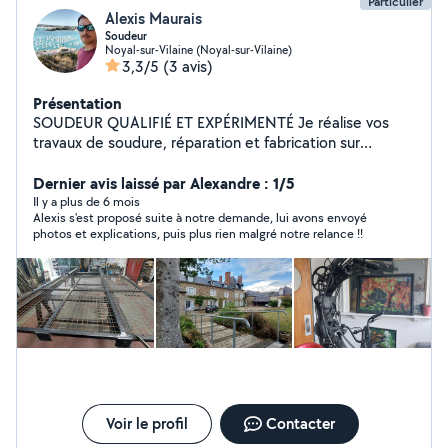
Particulier
Alexis Maurais
Soudeur
Noyal-sur-Vilaine (Noyal-sur-Vilaine)
3,3/5
(3 avis)
Présentation
SOUDEUR QUALIFIÉ ET EXPÉRIMENTÉ Je réalise vos
travaux de soudure, réparation et fabrication sur
mesure. Supports : acier, inox, alu Procédés : TIG / ARC
Équipé d'un utilitaire, je me déplace rapidement sur site.
Dernier avis laissé par Alexandre : 1/5
Travail propre, réactif et soigné. Contactez-moi pour un
Il y a plus de 6 mois
Alexis s'est proposé suite à notre demande, lui avons envoyé
devis rapide !
photos et explications, puis plus rien malgré notre relance !!
Voir le profil
Contacter