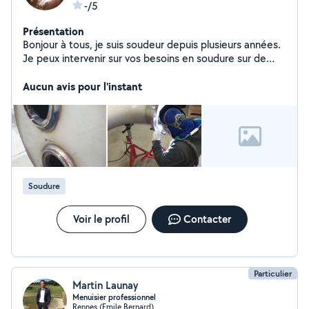
-/5
Présentation
Bonjour à tous, je suis soudeur depuis plusieurs années.
Je peux intervenir sur vos besoins en soudure sur de
l'inox et de l'acier. J'ai l'habitude de travailler sur de
projets avec un grande exigence de qualité notamment
Aucun avis pour l'instant
sur les finitions.N'hésitez pas à me contacter!
Soudure
Voir le profil
Contacter
Particulier
Martin Launay
Menuisier professionnel
Rennes (Emile Bernard)