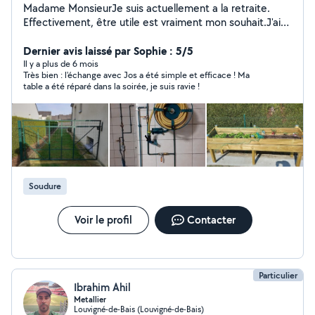
Madame MonsieurJe suis actuellement a la retraite.
Effectivement, être utile est vraiment mon souhait.J'ai
des compétences en électricité , ?menuiserie,
plomberie chauffage dépannage .....? Je suis titulaire
Dernier avis laissé par Sophie : 5/5
d'un permis B et remorque.Cordialement
Il y a plus de 6 mois
Très bien : l'échange avec Jos a été simple et efficace ! Ma
table a été réparé dans la soirée, je suis ravie !
Soudure
Voir le profil
Contacter
Particulier
Ibrahim Ahil
Metallier
Louvigné-de-Bais (Louvigné-de-Bais)