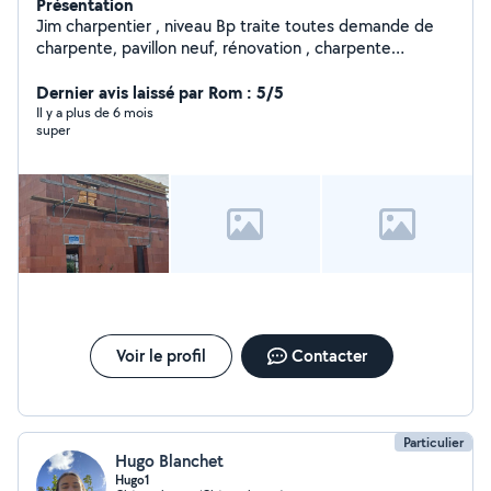
Présentation
Jim charpentier , niveau Bp traite toutes demande de
charpente, pavillon neuf, rénovation , charpente
agricole, bardage ,ossature bois , terrasse bois . Je peut
répondre en menuiserie. Val carreleur , carrelage
Dernier avis laissé par Rom : 5/5
intérieur ,extérieur (que sur plot ), neuf , réno ect Nous
Il y a plus de 6 mois
super
traitons ainsi l aménagement ext ( clôture rigide ...) o6
66 48 74 59
Voir le profil
Contacter
Particulier
Hugo Blanchet
Hugo1