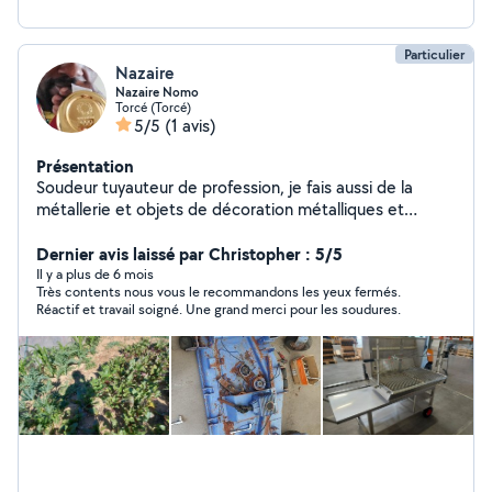
Particulier
Nazaire
Nazaire Nomo
Torcé (Torcé)
5/5
(1 avis)
Présentation
Soudeur tuyauteur de profession, je fais aussi de la
métallerie et objets de décoration métalliques et
passionné de jardinage ,mécanique et grand bricolage(
bien équipés),proposent ses services.
Dernier avis laissé par Christopher : 5/5
Il y a plus de 6 mois
Très contents nous vous le recommandons les yeux fermés.
Réactif et travail soigné. Une grand merci pour les soudures.