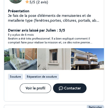
5/5
(2 avis)
Présentation
Je fais de la pose d'éléments de menuiseries et de
metallerie type (fenêtres,portes, clôtures, portails, abris
de jardin...), assez polyvalent en bricolage, petits travaux
de maçonnerie
Dernier avis laissé par Julien : 5/5
Il y a plus de 6 mois
Ibrahim a été très professionnel. Il a bien expliqué comment il
comptait faire pour réaliser la mission et, ce dès notre premier
contact. Le rdv a été pris rapidement. Ponctuel, rapide et travail
soigné. Je recommande.
Soudure
Réparation de soudure
Voir le profil
Contacter
Particulier