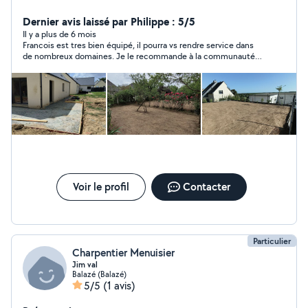
intervenons généralement à deux personnes pour plus
d'efficacité. Équipements professionnels dans de
Dernier avis laissé par Philippe : 5/5
nombreux domaines. TP: Terrassement, réseaux,
Il y a plus de 6 mois
Francois est tres bien équipé, il pourra vs rendre service dans
aménagement, maçonnerie,... Bâtiment: Maçonnerie,
de nombreux domaines. Je le recommande à la communauté
sols, placo, aménagement,... Extérieur: Aménagement,
sans hésiter
semis de gazon, tonte, débroussaillage, taille,... Au
plaisir de vous servir
Voir le profil
Contacter
Particulier
Charpentier Menuisier
Jim val
Balazé (Balazé)
5/5
(1 avis)