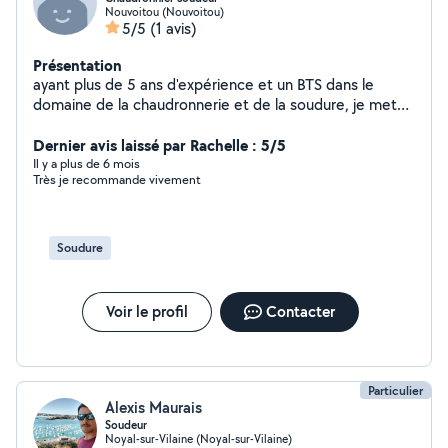
Nouvoitou (Nouvoitou)
5/5
(1 avis)
Présentation
ayant plus de 5 ans d'expérience et un BTS dans le
domaine de la chaudronnerie et de la soudure, je mets
mon expérience à votre disposition pour tout type de
travaux : - portail - escalier - garde-corps - rénovation et
Dernier avis laissé par Rachelle : 5/5
remise à neuf de vos biens (alu, inox, acier)
Il y a plus de 6 mois
Très je recommande vivement
Soudure
Voir le profil
Contacter
Particulier
Alexis Maurais
Soudeur
Noyal-sur-Vilaine (Noyal-sur-Vilaine)