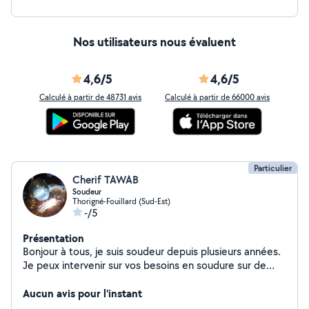
Nos utilisateurs nous évaluent
4,6/5
4,6/5
Calculé à partir de 48731 avis
Calculé à partir de 66000 avis
Particulier
Cherif TAWAB
Soudeur
Thorigné-Fouillard (Sud-Est)
-/5
Présentation
Bonjour à tous, je suis soudeur depuis plusieurs années.
Je peux intervenir sur vos besoins en soudure sur de
l'inox et de l'acier. J'ai l'habitude de travailler sur de
projets avec un grande exigence de qualité notamment
Aucun avis pour l'instant
sur les finitions.N'hésitez pas à me contacter!