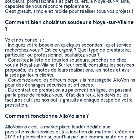
soudeurs, professionnels et particuliers, à Noyal-sur-Vilaine,
capables de vous répondre rapidement.
C’est gratuit, simple et rapide pour réaliser tous vos projets !
Comment bien choisir un soudeur à Noyal-sur-Vilaine
?
Voici nos conseils :
- Indiquez votre besoin en quelques secondes : quel service
recherchez-vous ? Est-ce urgent ? Quel type de prestataire,
particulier ou professionnel, souhaitez-vous ?
- Consultez la liste de tous les soudeurs, proches de chez
vous à Noyal-sur-Vilaine ! Sur leur profil, consultez les services
proposés, les photos de leurs réalisations, les notes et avis
laissés par leurs clients.
- Conversez avec les offreurs depuis la messagerie AlloVoisins
pour des échanges sécurisés et efficaces.
- Du contrat de prestation au paiement en ligne, en passant
par la prise de rendez-vous, l’état des lieux, les devis et les
factures : utilisez nos outils gratuits à chaque étape de votre
prestation.
Comment fonctionne AlloVoisins ?
AlloVoisins c’est la marketplace leader dédiée aux
prestations de services et à la location de matériel, créée en
2013 et plébiscitée aujourd’hui par une communauté de plus