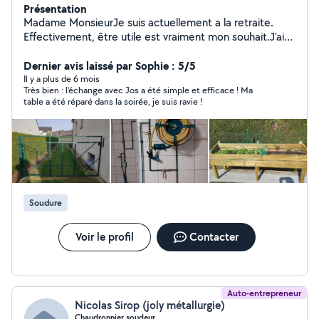
Présentation
Madame MonsieurJe suis actuellement a la retraite.
Effectivement, être utile est vraiment mon souhait.J'ai
des compétences en électricité , ?menuiserie,
plomberie chauffage dépannage .....? Je suis titulaire
Dernier avis laissé par Sophie : 5/5
d'un permis B et remorque.Cordialement
Il y a plus de 6 mois
Très bien : l'échange avec Jos a été simple et efficace ! Ma
table a été réparé dans la soirée, je suis ravie !
Soudure
Voir le profil
Contacter
Auto-entrepreneur
Nicolas Sirop (joly métallurgie)
Chaudronnier soudeur