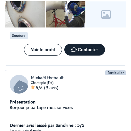
Soudure
Voir le profil
Contacter
Particulier
Mickaël thebault
Chantepie (Est)
5/5
(9 avis)
Présentation
Bonjour je partage mes services
Dernier avis laissé par Sandrine : 5/5
Il y a plus de 6 mois