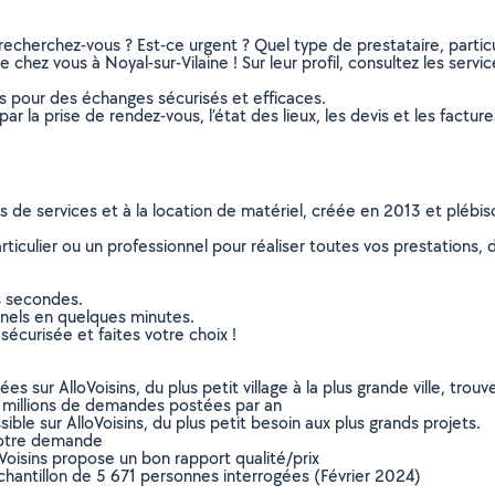
recherchez-vous ? Est-ce urgent ? Quel type de prestataire, particu
 chez vous à Noyal-sur-Vilaine ! Sur leur profil, consultez les servi
ns pour des échanges sécurisés et efficaces.
r la prise de rendez-vous, l’état des lieux, les devis et les facture
ns de services et à la location de matériel, créée en 2013 et plébi
culier ou un professionnel pour réaliser toutes vos prestations, d
s secondes.
nnels en quelques minutes.
sécurisée et faites votre choix !
sur AlloVoisins, du plus petit village à la plus grande ville, tro
 millions de demandes postées par an
ible sur AlloVoisins, du plus petit besoin aux plus grands projets.
votre demande
oVoisins propose un bon rapport qualité/prix
chantillon de 5 671 personnes interrogées (Février 2024)