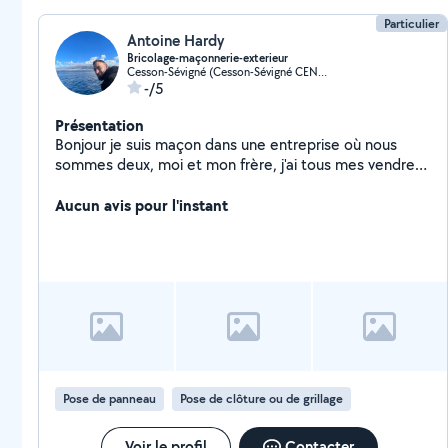
Particulier
Antoine Hardy
Bricolage-maçonnerie-exterieur
Cesson-Sévigné (Cesson-Sévigné CENTRE)
-/5
Présentation
Bonjour je suis maçon dans une entreprise où nous
sommes deux, moi et mon frère, j'ai tous mes vendredi
et tous mes week-ends de libre je serai ravi de pouvoir
vous aider dans tout type de travaux, dont je bénéficie
Aucun avis pour l'instant
le savoir-faire bien entendu. Au plaisir de pouvoir vous
aidez Hardy Antoine
Pose de panneau
Pose de clôture ou de grillage
Voir le profil
Contacter