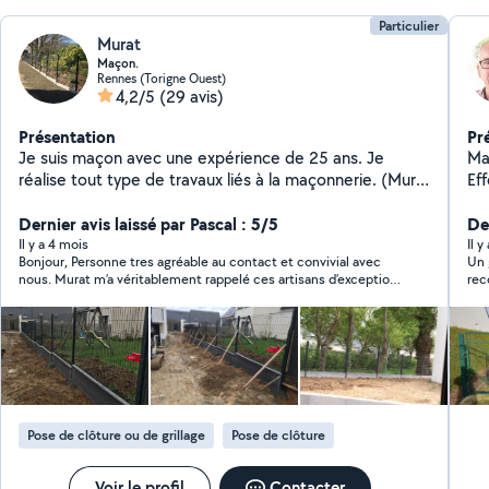
Particulier
Murat
Maçon.
Rennes (Torigne Ouest)
4,2/5
(29 avis)
Présentation
Pr
Je suis maçon avec une expérience de 25 ans. Je
Ma
réalise tout type de travaux liés à la maçonnerie. (Mur,
Eff
muret, dalle béton, terrasse, escalier béton, clôture
de
rigide, clôture aluminium, pavé etc..). N'hésitez pas à
Dernier avis laissé par Pascal : 5/5
plo
Der
consulter toute les réalisations dans les photos de mon
d'
Il y a 4 mois
Il 
Bonjour, Personne tres agréable au contact et convivial avec
Un 
profil
nous. Murat m’a véritablement rappelé ces artisans d’exception,
re
devenus aujourd’hui rares et que l’on peine à retrouver dans son
domaine. Son approche du travail se distingue par une rigueur
et un sens de l’organisation remarquables. Je tiens
particulièrement à souligner ses qualités méthodiques :
chaque étape est pensée avec soin et exécutée de manière
rationnelle. Encore Merci pour votre travail Pascal et Patricia
Pose de clôture ou de grillage
Pose de clôture
Voir le profil
Contacter