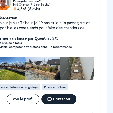
Paysagiste création/3D
Piré-Chancé (Piré-sur-Seiche)
4,8/5
(5 avis)
ésentation
jour je suis Thibaut j'ai 19 ans et je suis paysagiste et
sponible les week-ends pour faire des chantiers de
ure -gazon -aménagements -cours de
 -allée (pavé, ) N'hésitez pas à me contacter
rnier avis laissé par Quentin : 5/5
ur un devis.
y a plus de 6 mois
viable, compétent et professionnel, je recommande
se de clôture ou de grillage
Pose de clôture
Voir le profil
Contacter