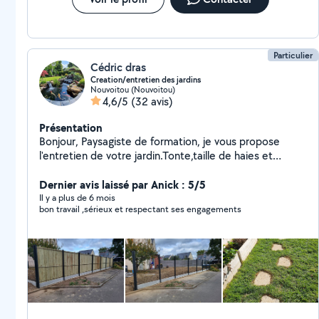
Particulier
Cédric dras
Creation/entretien des jardins
Nouvoitou (Nouvoitou)
4,6/5
(32 avis)
Présentation
Bonjour, Paysagiste de formation, je vous propose
l'entretien de votre jardin.Tonte,taille de haies et
arbustes isolés, debrousaillage,ramassage des feuilles
,remise en état, évacuation des déchets verts. Je vous
Dernier avis laissé par Anick : 5/5
propose également le nettoyage de vos terrasses. Je
Il y a plus de 6 mois
bon travail ,sérieux et respectant ses engagements
peux vous accompagner dans vos projets extérieurs,
carpors, pergolas, allées pavées, pas japonais,
ambiance 'zen' Je réalise également des terrasses bois,
pavées etc...,engazonnement, plantations...clôtures...
Je dispose de tout le matériel nécessaire. Réactif et
rigoureux, je suis à votre écoute pour concretiser vos
projets. Paiement cesu accepté Cédric