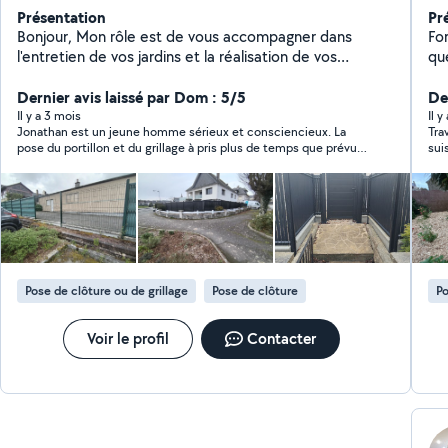
Présentation
Pr
Bonjour, Mon rôle est de vous accompagner dans
Fo
l'entretien de vos jardins et la réalisation de vos
que
clôtures. Au plaisir.
to
Dernier avis laissé par Dom : 5/5
jar
De
sp
Il y a 3 mois
Il 
Jonathan est un jeune homme sérieux et consciencieux. La
Tra
lié
pose du portillon et du grillage à pris plus de temps que prévu,
sui
d'a
mais le travail a été mené jusqu'au bout. Je recommande !
👍
él
d'i
Pose de clôture ou de grillage
Pose de clôture
Po
Voir le profil
Contacter