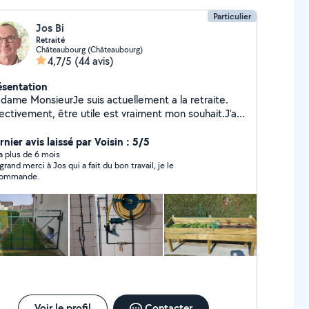
Particulier
Jos Bi
Retraité
Châteaubourg (Châteaubourg)
4,7/5
(44 avis)
ésentation
dame MonsieurJe suis actuellement a la retraite.
ectivement, être utile est vraiment mon souhait.J'ai
s compétences en électricité , ?menuiserie,
mberie chauffage dépannage .....? Je suis titulaire
nier avis laissé par Voisin : 5/5
un permis B et remorque.Cordialement
y a plus de 6 mois
grand merci à Jos qui a fait du bon travail, je le
commande.
Voir le profil
Contacter