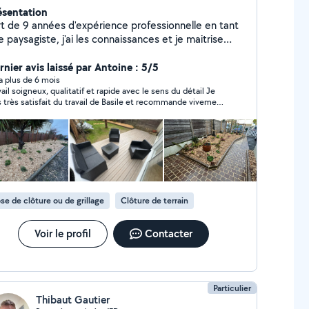
ésentation
rt de 9 années d'expérience professionnelle en tant
 paysagiste, j'ai les connaissances et je maitrise
utes les techniques pour entretenir et/ou créer un
din de À à Z. Je suis également équipé / outillé
rnier avis laissé par Antoine : 5/5
écifiquement, afin de répondre à toutes demandes
y a plus de 6 mois
vail soigneux, qualitatif et rapide avec le sens du détail Je
s à l'entretien des espaces verts ou la création
s très satisfait du travail de Basile et recommande vivement
ménagements paysagers dans vos jardins ! Je suis
igible aux services à la personne (50% de crédit
mpôt), pour les petits travaux de jardinage et les
travaux d'entretiens de jardin. À bientôt !
se de clôture ou de grillage
Clôture de terrain
Voir le profil
Contacter
Particulier
Thibaut Gautier