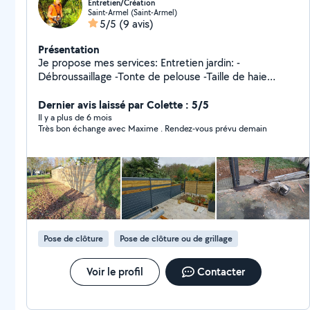
Entretien/Création
Saint-Armel (Saint-Armel)
5/5
(9 avis)
Présentation
Je propose mes services: Entretien jardin: -
Débroussaillage -Tonte de pelouse -Taille de haie
-Élagage -Netoyage tout support Création: -Bordure -
Clôture -Dallage -Gazon -Plantation -Terrasse -
Dernier avis laissé par Colette : 5/5
Terrassement -Agencement extérieur -Petit travaux de
Il y a plus de 6 mois
Très bon échange avec Maxime . Rendez-vous prévu demain
démolition -Transport N'hésitez pas a me contacter
Pose de clôture
Pose de clôture ou de grillage
Voir le profil
Contacter