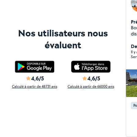
Pr
Bon
Nos utilisateurs nous
di
création. -clôt
évaluent
maison
De
po
Il 
Ser
4,6/5
4,6/5
Calculé à partir de 48731 avis
Calculé à partir de 66000 avis
Po