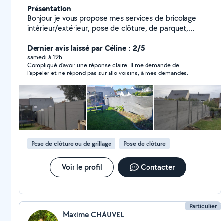
Présentation
Bonjour je vous propose mes services de bricolage
intérieur/extérieur, pose de clôture, de parquet,
création de terrasse, nettoyage de terrasse. Je travail
dans le bâtiment depuis 15ans. N'hésitez pas si vous
Dernier avis laissé par Céline : 2/5
avez plus de questions A bientôt
samedi à 19h
Compliqué d’avoir une réponse claire. Il me demande de
l’appeler et ne répond pas sur allo voisins, à mes demandes.
Pose de clôture ou de grillage
Pose de clôture
Voir le profil
Contacter
Particulier
Maxime CHAUVEL