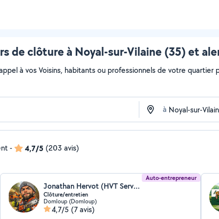
s de clôture à Noyal-sur-Vilaine (35) et al
 appel à vos Voisins, habitants ou professionnels de votre quartier po
à
ent
-
4,7/5
(203 avis)
Auto-entrepreneur
Jonathan Hervot (HVT Services)
Clôture/entretien
Domloup (Domloup)
4,7/5
(7 avis)