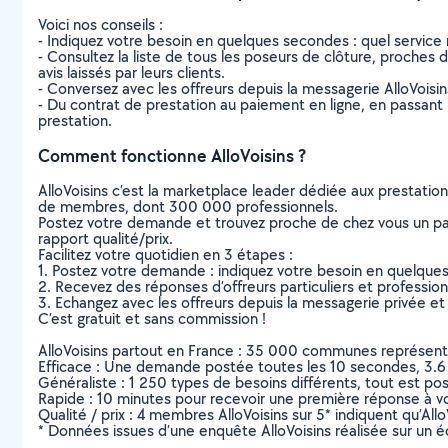
Voici nos conseils :
- Indiquez votre besoin en quelques secondes : quel service 
- Consultez la liste de tous les poseurs de clôture, proches de
avis laissés par leurs clients.
- Conversez avec les offreurs depuis la messagerie AlloVoisi
- Du contrat de prestation au paiement en ligne, en passant pa
prestation.
Comment fonctionne AlloVoisins ?
AlloVoisins c’est la marketplace leader dédiée aux prestatio
de membres, dont 300 000 professionnels.
Postez votre demande et trouvez proche de chez vous un parti
rapport qualité/prix.
Facilitez votre quotidien en 3 étapes :
1. Postez votre demande : indiquez votre besoin en quelque
2. Recevez des réponses d’offreurs particuliers et professio
3. Echangez avec les offreurs depuis la messagerie privée et 
C’est gratuit et sans commission !
AlloVoisins partout en France : 35 000 communes représentées 
Efficace : Une demande postée toutes les 10 secondes, 3.6
Généraliste : 1 250 types de besoins différents, tout est poss
Rapide : 10 minutes pour recevoir une première réponse à 
Qualité / prix : 4 membres AlloVoisins sur 5* indiquent qu’All
* Données issues d’une enquête AlloVoisins réalisée sur un é