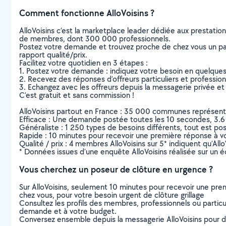
Comment fonctionne AlloVoisins ?
AlloVoisins c’est la marketplace leader dédiée aux prestatio
de membres, dont 300 000 professionnels.
Postez votre demande et trouvez proche de chez vous un parti
rapport qualité/prix.
Facilitez votre quotidien en 3 étapes :
1. Postez votre demande : indiquez votre besoin en quelque
2. Recevez des réponses d’offreurs particuliers et professio
3. Echangez avec les offreurs depuis la messagerie privée et 
C’est gratuit et sans commission !
AlloVoisins partout en France : 35 000 communes représentées 
Efficace : Une demande postée toutes les 10 secondes, 3.6
Généraliste : 1 250 types de besoins différents, tout est poss
Rapide : 10 minutes pour recevoir une première réponse à 
Qualité / prix : 4 membres AlloVoisins sur 5* indiquent qu’All
* Données issues d’une enquête AlloVoisins réalisée sur un é
Vous cherchez un poseur de clôture en urgence ?
Sur AlloVoisins, seulement 10 minutes pour recevoir une p
chez vous, pour votre besoin urgent de clôture grillage
Consultez les profils des membres, professionnels ou particuli
demande et à votre budget.
Conversez ensemble depuis la messagerie AlloVoisins pour de