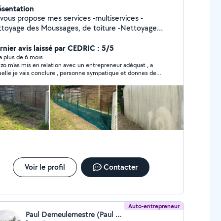
ésentation
 vous propose mes services -multiservices -
ttoyage des Moussages, de toiture -Nettoyage
ade, pignon, dallage panneau solaire, salon de jardin
inture intérieure extérieure -Pose de clôture Grillage
rnier avis laissé par CEDRIC : 5/5
tits travaux de bricolage
y a plus de 6 mois
zo m'as mis en relation avec un entrepreneur adéquat , a
uelle je vais conclure , personne sympatique et donnes de
s bon conseils
Voir le profil
Contacter
Auto-entrepreneur
Paul Demeulemestre (Paul élagage)