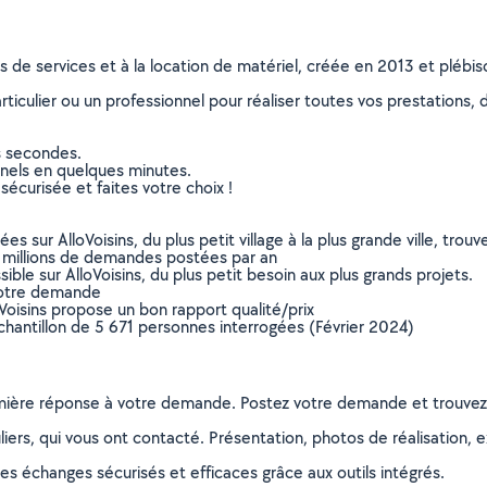
ns de services et à la location de matériel, créée en 2013 et plébi
culier ou un professionnel pour réaliser toutes vos prestations, d
s secondes.
nnels en quelques minutes.
sécurisée et faites votre choix !
sur AlloVoisins, du plus petit village à la plus grande ville, tro
 millions de demandes postées par an
ible sur AlloVoisins, du plus petit besoin aux plus grands projets.
votre demande
oVoisins propose un bon rapport qualité/prix
chantillon de 5 671 personnes interrogées (Février 2024)
remière réponse à votre demande. Postez votre demande et trouve
ers, qui vous ont contacté. Présentation, photos de réalisation, exp
s échanges sécurisés et efficaces grâce aux outils intégrés.