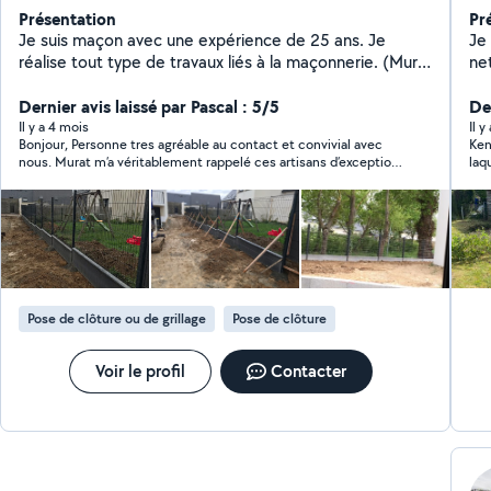
Présentation
Pr
Je suis maçon avec une expérience de 25 ans. Je
Je
réalise tout type de travaux liés à la maçonnerie. (Mur,
ne
muret, dalle béton, terrasse, escalier béton, clôture
faç
rigide, clôture aluminium, pavé etc..). N'hésitez pas à
Dernier avis laissé par Pascal : 5/5
-pe
De
consulter toute les réalisations dans les photos de mon
-Pe
Il y a 4 mois
Il 
Bonjour, Personne tres agréable au contact et convivial avec
Ken
profil
nous. Murat m’a véritablement rappelé ces artisans d’exception,
laq
devenus aujourd’hui rares et que l’on peine à retrouver dans son
tré
domaine. Son approche du travail se distingue par une rigueur
et un sens de l’organisation remarquables. Je tiens
particulièrement à souligner ses qualités méthodiques :
chaque étape est pensée avec soin et exécutée de manière
rationnelle. Encore Merci pour votre travail Pascal et Patricia
Pose de clôture ou de grillage
Pose de clôture
Voir le profil
Contacter