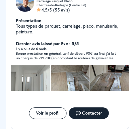
Carrelage Parquet Placo.
Chartres-de-Bretagne (Centre Est)
4,5/5
(55 avis)
Présentation
Tous types de parquet, carrelage, placo, menuiserie,
peinture.
Dernier avis laissé par Eve : 5/5
Il y a plus de 6 mois
Bonne prestation en général. tarif de départ 90€, au final j'ai fait
un chèque de 219.70€(en comptant le rouleau de galva et les 2
sacs de mortier). Le tout pour l'enlèvement de la faïence 2m2
et le rebouchage du mur. Je recommande Jami qui fait son
travail jusqu'au bout.
Voir le profil
Contacter