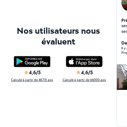
Pr
se
Nos utilisateurs nous
ser
fru
évaluent
et
De
fle
Il 
Pro
4,6/5
4,6/5
Calculé à partir de 48731 avis
Calculé à partir de 66000 avis