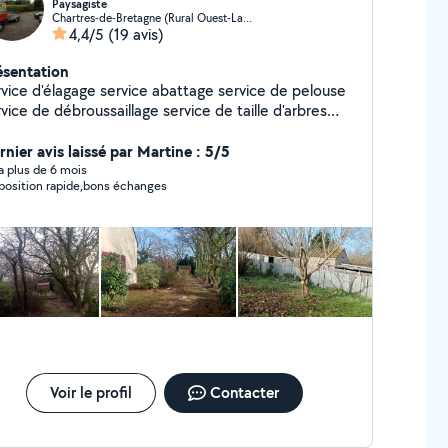
Paysagiste
Chartres-de-Bretagne (Rural Ouest-La Janais)
4,4/5
(19 avis)
ésentation
rvice d'élagage service abattage service de pelouse
vice de débroussaillage service de taille d'arbres
itiers et tout au petit travaux nettoyage de gouttière
 de peinture et de dallage à nettoyer par terre de
rnier avis laissé par Martine : 5/5
urs et tout autre petit travaux
y a plus de 6 mois
position rapide,bons échanges
Voir le profil
Contacter