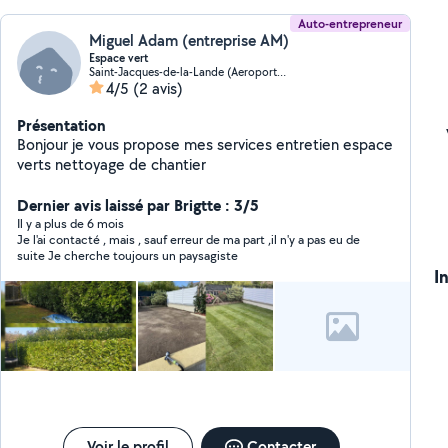
Auto-entrepreneur
Miguel Adam (entreprise AM)
Espace vert
Saint-Jacques-de-la-Lande (Aeroport-Ecarts)
4/5
(2 avis)
Présentation
Bonjour je vous propose mes services entretien espace
verts nettoyage de chantier
Dernier avis laissé par Brigtte : 3/5
Il y a plus de 6 mois
Je l'ai contacté , mais , sauf erreur de ma part ,il n'y a pas eu de
suite Je cherche toujours un paysagiste
I
Voir le profil
Contacter