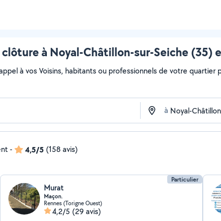
clôture à Noyal-Châtillon-sur-Seiche (35) 
 appel à vos Voisins, habitants ou professionnels de votre quartier po
à
ent
-
4,5/5
(158 avis)
Particulier
Murat
Maçon.
Rennes (Torigne Ouest)
4,2/5
(29 avis)