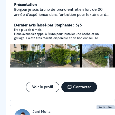
Présentation
Bonjour je suis bruno de bruno.entretien fort de 20
année d'expérience dans l'entretien pour l'extérieur de
votre maison possède un savoir-faire et des outils
adaptés pour des intervention simple et rapide en
Dernier avis laissé par Stephanie : 5/5
toute sécurité Vous pouvez me contacter je serai ravi
Il y a plus de 6 mois
Nous avons fait appel à Bruno pour installer une bache et un
d'intervenir chez vous cordialement Bruno de Bruno
grillage. Il a été très réactif, disponible et de bon conseil. Le
Entretien
travail effectué est très satisfaisant. Nous recommandons
Bruno pour son sérieux et sa sympathie.
Voir le profil
Contacter
Particulier
Jani Molla