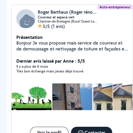
Auto-entrepreneur
Roger Berthaux (Roger rénovation)
Couvreur et espace vert
Chartres-de-Bretagne (Rural Ouest-La Janais)
5/5
(1 avis)
Présentation
Bonjour Je vous propose mais service de couvreur et
de demoussage et nettoyage de toiture et façades et
entretien de gouttière et Petit travaux et rénovation
intérieur homme toute main entretien espace vert
Dernier avis laissé par Anne : 5/5
dépannage d'urgence 7/7
Il y a plus de 6 mois
Très bon échange mais j'avais déjà trouvé
Voir le profil
Contacter