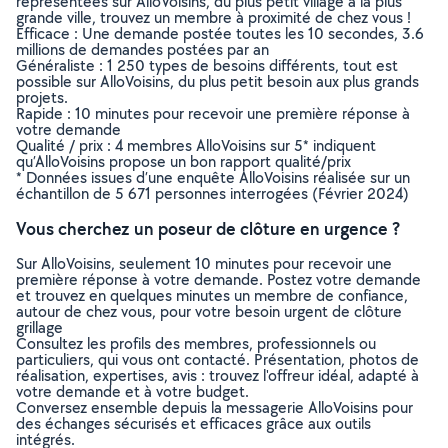
représentées sur AlloVoisins, du plus petit village à la plus
grande ville, trouvez un membre à proximité de chez vous !
Efficace : Une demande postée toutes les 10 secondes, 3.6
millions de demandes postées par an
Généraliste : 1 250 types de besoins différents, tout est
possible sur AlloVoisins, du plus petit besoin aux plus grands
projets.
Rapide : 10 minutes pour recevoir une première réponse à
votre demande
Qualité / prix : 4 membres AlloVoisins sur 5* indiquent
qu’AlloVoisins propose un bon rapport qualité/prix
* Données issues d’une enquête AlloVoisins réalisée sur un
échantillon de 5 671 personnes interrogées (Février 2024)
Vous cherchez un poseur de clôture en urgence ?
Sur AlloVoisins, seulement 10 minutes pour recevoir une
première réponse à votre demande. Postez votre demande
et trouvez en quelques minutes un membre de confiance,
autour de chez vous, pour votre besoin urgent de clôture
grillage
Consultez les profils des membres, professionnels ou
particuliers, qui vous ont contacté. Présentation, photos de
réalisation, expertises, avis : trouvez l'offreur idéal, adapté à
votre demande et à votre budget.
Conversez ensemble depuis la messagerie AlloVoisins pour
des échanges sécurisés et efficaces grâce aux outils
intégrés.