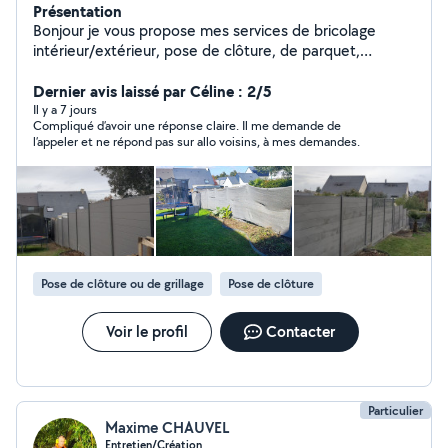
Présentation
Bonjour je vous propose mes services de bricolage
intérieur/extérieur, pose de clôture, de parquet,
création de terrasse, nettoyage de terrasse. Je travail
dans le bâtiment depuis 15ans. N'hésitez pas si vous
Dernier avis laissé par Céline : 2/5
avez plus de questions A bientôt
Il y a 7 jours
Compliqué d’avoir une réponse claire. Il me demande de
l’appeler et ne répond pas sur allo voisins, à mes demandes.
Pose de clôture ou de grillage
Pose de clôture
Voir le profil
Contacter
Particulier
Maxime CHAUVEL
Entretien/Création