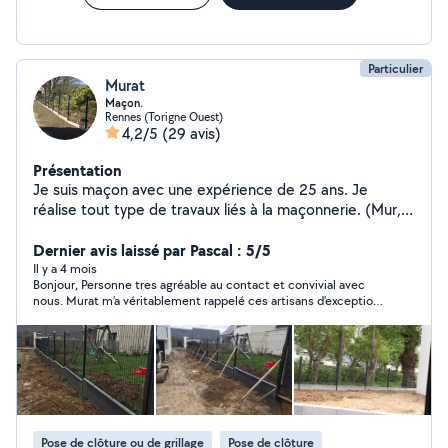
Particulier
Murat
Maçon.
Rennes (Torigne Ouest)
4,2/5
(29 avis)
Présentation
Je suis maçon avec une expérience de 25 ans. Je
réalise tout type de travaux liés à la maçonnerie. (Mur,
muret, dalle béton, terrasse, escalier béton, clôture
rigide, clôture aluminium, pavé etc..). N'hésitez pas à
Dernier avis laissé par Pascal : 5/5
consulter toute les réalisations dans les photos de mon
Il y a 4 mois
Bonjour, Personne tres agréable au contact et convivial avec
profil
nous. Murat m’a véritablement rappelé ces artisans d’exception,
devenus aujourd’hui rares et que l’on peine à retrouver dans son
domaine. Son approche du travail se distingue par une rigueur
et un sens de l’organisation remarquables. Je tiens
particulièrement à souligner ses qualités méthodiques :
chaque étape est pensée avec soin et exécutée de manière
rationnelle. Encore Merci pour votre travail Pascal et Patricia
Pose de clôture ou de grillage
Pose de clôture