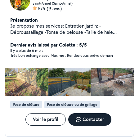
Saint-Armel (Saint-Armel)
5/5
(9 avis)
Présentation
Je propose mes services: Entretien jardin: -
Débroussaillage -Tonte de pelouse -Taille de haie
-Élagage -Netoyage tout support Création: -Bordure -
Clôture -Dallage -Gazon -Plantation -Terrasse -
Dernier avis laissé par Colette : 5/5
Terrassement -Agencement extérieur -Petit travaux de
Il y a plus de 6 mois
Très bon échange avec Maxime . Rendez-vous prévu demain
démolition -Transport N'hésitez pas a me contacter
Pose de clôture
Pose de clôture ou de grillage
Voir le profil
Contacter