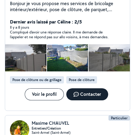
Bonjour je vous propose mes services de bricolage
intérieur/extérieur, pose de clôture, de parquet,
création de terrasse, nettoyage de terrasse. Je travail
dans le bâtiment depuis 15ans. N'hésitez pas si vous
Dernier avis laissé par Céline : 2/5
avez plus de questions A bientôt
Il y a 8 jours
Compliqué d’avoir une réponse claire. Il me demande de
l’appeler et ne répond pas sur allo voisins, à mes demandes.
Pose de clôture ou de grillage
Pose de clôture
Voir le profil
Contacter
Particulier
Maxime CHAUVEL
Entretien/Création
Saint-Armel (Saint-Armel)