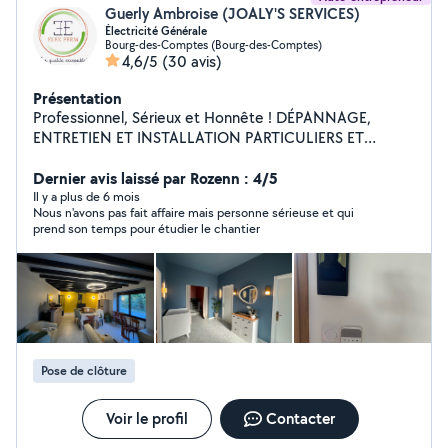
Guerly Ambroise (JOALY'S SERVICES)
Électricité Générale
Bourg-des-Comptes (Bourg-des-Comptes)
4,6/5
(30 avis)
Présentation
Professionnel, Sérieux et Honnête ! DÉPANNAGE,
ENTRETIEN ET INSTALLATION PARTICULIERS ET
PROFESSIONNEL - Électricité Générale ( neuf,
rénovation et mise en conformité) - Bornes de recharge
Dernier avis laissé par Rozenn : 4/5
pour les véhicules électriques - Domotique - Fermeture
Il y a plus de 6 mois
Nous n'avons pas fait affaire mais personne sérieuse et qui
manuelle et Automatique : Portail, volet roulant, Porte
prend son temps pour étudier le chantier
de garage, - Équipements de quai, Porte industrielle,
Porte Automatique Piétonne. - Menuiserie : Clôture PVC
et aluminium et muret.
Pose de clôture
Voir le profil
Contacter