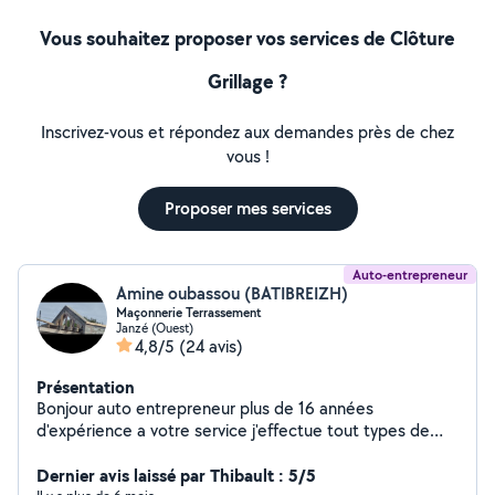
Vous souhaitez proposer vos services de Clôture
Grillage ?
Inscrivez-vous et répondez aux demandes près de chez
vous !
Proposer mes services
Auto-entrepreneur
Amine oubassou (BATIBREIZH)
Maçonnerie Terrassement
Janzé (Ouest)
4,8/5
(24 avis)
Présentation
Bonjour auto entrepreneur plus de 16 années
d'expérience a votre service j'effectue tout types de
travaux de maçonnerie, de Terrassement et
d'aménagement extérieur n'hésitez pas à me contacter
Dernier avis laissé par Thibault : 5/5