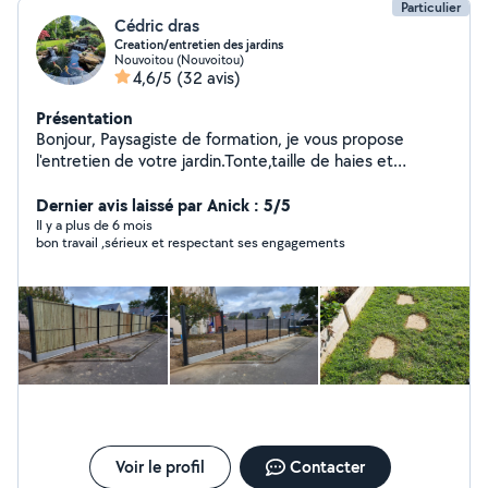
Particulier
Cédric dras
Creation/entretien des jardins
Nouvoitou (Nouvoitou)
4,6/5
(32 avis)
Présentation
Bonjour, Paysagiste de formation, je vous propose
l'entretien de votre jardin.Tonte,taille de haies et
arbustes isolés, debrousaillage,ramassage des feuilles
,remise en état, évacuation des déchets verts. Je vous
Dernier avis laissé par Anick : 5/5
propose également le nettoyage de vos terrasses. Je
Il y a plus de 6 mois
bon travail ,sérieux et respectant ses engagements
peux vous accompagner dans vos projets extérieurs,
carpors, pergolas, allées pavées, pas japonais, ambiance
'zen' Je réalise également des terrasses bois, pavées
etc...,engazonnement, plantations...clôtures... Je
dispose de tout le matériel nécessaire. Réactif et
rigoureux, je suis à votre écoute pour concretiser vos
projets. Paiement cesu accepté Cédric
Voir le profil
Contacter