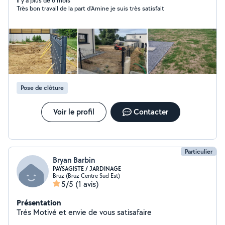
pour plus d'informations
Il y a plus de 6 mois
Très bon travail de la part d’Amine je suis très satisfait
Pose de clôture
Voir le profil
Contacter
Particulier
Bryan Barbin
PAYSAGISTE / JARDINAGE
Bruz (Bruz Centre Sud Est)
5/5
(1 avis)
Présentation
Trés Motivé et envie de vous satisafaire