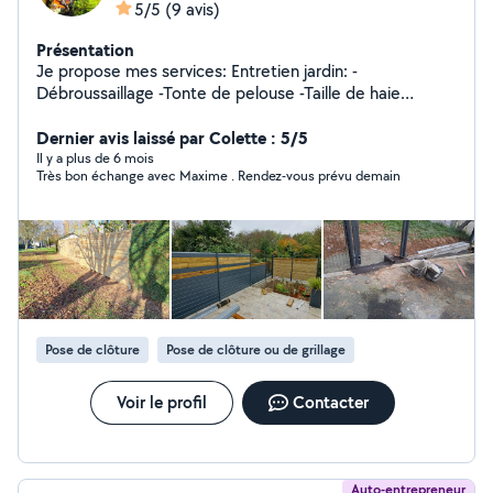
5/5
(9 avis)
Présentation
Je propose mes services: Entretien jardin: -
Débroussaillage -Tonte de pelouse -Taille de haie
-Élagage -Netoyage tout support Création: -Bordure -
Clôture -Dallage -Gazon -Plantation -Terrasse -
Dernier avis laissé par Colette : 5/5
Terrassement -Agencement extérieur -Petit travaux de
Il y a plus de 6 mois
Très bon échange avec Maxime . Rendez-vous prévu demain
démolition -Transport N'hésitez pas a me contacter
Pose de clôture
Pose de clôture ou de grillage
Voir le profil
Contacter
Auto-entrepreneur