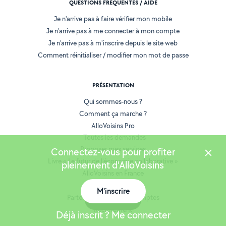
QUESTIONS FRÉQUENTES / AIDE
Je n'arrive pas à faire vérifier mon mobile
Je n'arrive pas à me connecter à mon compte
Je n'arrive pas à m'inscrire depuis le site web
Comment réinitialiser / modifier mon mot de passe
PRÉSENTATION
Qui sommes-nous ?
Comment ça marche ?
AlloVoisins Pro
Toutes les demandes
Proposer mes services
Connectez-vous pour profiter
Livre « Le futur de l'économie collaborative »
pleinement d'AlloVoisins
AlloVoisins en France
Espace presse
M'inscrire
Partenaires et Grands Comptes
Carte
Recrutement
Déjà inscrit ? Me connecter