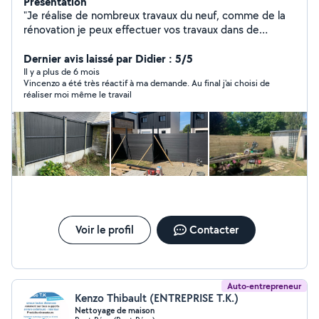
Présentation
"Je réalise de nombreux travaux du neuf, comme de la
rénovation je peux effectuer vos travaux dans de
nombreux domaines, n'hésitez pas à me contactez
particulier comme professionnel . Devis et déplacement
Dernier avis laissé par Didier : 5/5
gratuit." pour toute demande, Mon numéro de
Il y a plus de 6 mois
Vincenzo a été très réactif à ma demande. Au final j'ai choisi de
téléphone est sur mon profil
réaliser moi même le travail
Voir le profil
Contacter
Auto-entrepreneur
Kenzo Thibault (ENTREPRISE T.K.)
Nettoyage de maison