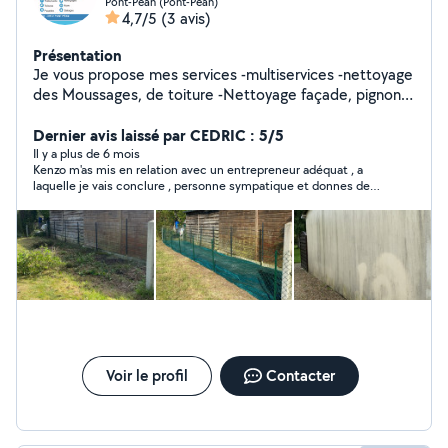
Pont-Péan (Pont-Péan)
4,7/5
(3 avis)
Présentation
Je vous propose mes services -multiservices -nettoyage
des Moussages, de toiture -Nettoyage façade, pignon,
dallage panneau solaire, salon de jardin -peinture
intérieure extérieure -Pose de clôture Grillage -Petits
Dernier avis laissé par CEDRIC : 5/5
travaux de bricolage
Il y a plus de 6 mois
Kenzo m'as mis en relation avec un entrepreneur adéquat , a
laquelle je vais conclure , personne sympatique et donnes de
trés bon conseils
Voir le profil
Contacter