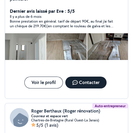
Dernier avis laissé par Eve : 5/5
Il y a plus de 6 mois
Bonne prestation en général. tarif de départ 90€, au final j'ai fait
un chèque de 219.70€(en comptant le rouleau de galva et les 2
sacs de mortier). Le tout pour l'enlèvement de la faïence 2m2
et le rebouchage du mur. Je recommande Jami qui fait son
travail jusqu'au bout.
Voir le profil
Contacter
Auto-entrepreneur
Roger Berthaux (Roger rénovation)
Couvreur et espace vert
Chartres-de-Bretagne (Rural Ouest-La Janais)
5/5
(1 avis)