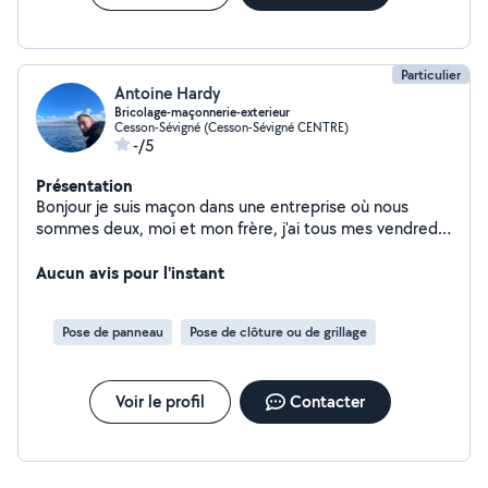
Particulier
Antoine Hardy
Bricolage-maçonnerie-exterieur
Cesson-Sévigné (Cesson-Sévigné CENTRE)
-/5
Présentation
Bonjour je suis maçon dans une entreprise où nous
sommes deux, moi et mon frère, j'ai tous mes vendredi
et tous mes week-ends de libre je serai ravi de pouvoir
vous aider dans tout type de travaux, dont je bénéficie
Aucun avis pour l'instant
le savoir-faire bien entendu. Au plaisir de pouvoir vous
aidez Hardy Antoine
Pose de panneau
Pose de clôture ou de grillage
Voir le profil
Contacter