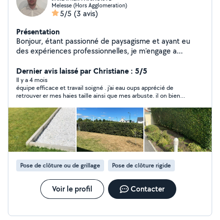
Melesse (Hors Agglomeration)
5/5
(3 avis)
Présentation
Bonjour, étant passionné de paysagisme et ayant eu
des expériences professionnelles, je m'engage a
entretenir vos extérieurs (Taille de Haie,
Débroussaillage, Tonte de gazon, Entretien des massifs)
Dernier avis laissé par Christiane : 5/5
avec soin. Je peux, si vous le souhaitez, évacuer les
Il y a 4 mois
équipe efficace et travail soigné . j’ai eau oups apprécié de
déchets avec mon camion utilitaire et ma remorque.
retrouver er mes haies taille ainsi que mes arbuste. il on bien
nettoyé avant de partir à la déchetterie. je recommande à
100%
Pose de clôture ou de grillage
Pose de clôture rigide
Voir le profil
Contacter