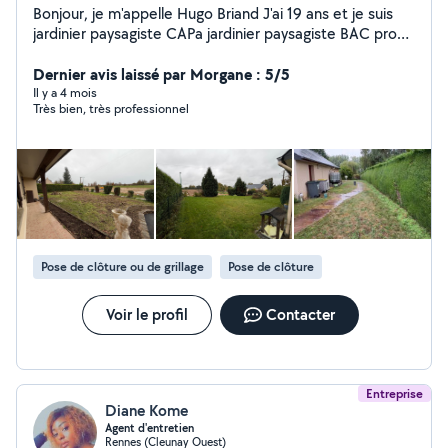
Bonjour, je m'appelle Hugo Briand J'ai 19 ans et je suis
jardinier paysagiste CAPa jardinier paysagiste BAC pro
aménagement paysage En cours d'acquisition d'un BTS
Depuis 5 ans dans le monde du paysage je suis très
Dernier avis laissé par Morgane : 5/5
motivé et passionné par le travail en extérieur, je
Il y a 4 mois
Très bien, très professionnel
propose mes services pour l'entretien et
l'aménagement de vos espaces verts : tonte, taille de
haies, désherbage, création de massifs, plantations.
Travaux de maçonnerie paysagère : terrasse, pavage,
chaînette de pavés mais aussi pose de gazon naturel ou
synthétique. Sérieux, ponctuel et à l'écoute, je m'adapte
à vos besoins pour un jardin toujours soigné et agréable
à vivre.
Pose de clôture ou de grillage
Pose de clôture
Voir le profil
Contacter
Entreprise
Diane Kome
Agent d'entretien
Rennes (Cleunay Ouest)