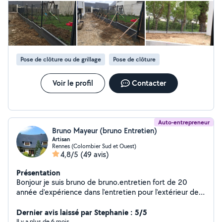
domaine. Son approche du travail se distingue par une rigueur
et un sens de l’organisation remarquables. Je tiens
particulièrement à souligner ses qualités méthodiques :
chaque étape est pensée avec soin et exécutée de manière
rationnelle. Encore Merci pour votre travail Pascal et Patricia
Pose de clôture ou de grillage
Pose de clôture
Voir le profil
Contacter
Auto-entrepreneur
Bruno Mayeur (bruno Entretien)
Artisan
Rennes (Colombier Sud et Ouest)
4,8/5
(49 avis)
Présentation
Bonjour je suis bruno de bruno.entretien fort de 20
année d'expérience dans l'entretien pour l'extérieur de
votre maison possède un savoir-faire et des outils
adaptés pour des intervention simple et rapide en toute
Dernier avis laissé par Stephanie : 5/5
sécurité Vous pouvez me contacter je serai ravi
Il y a plus de 6 mois