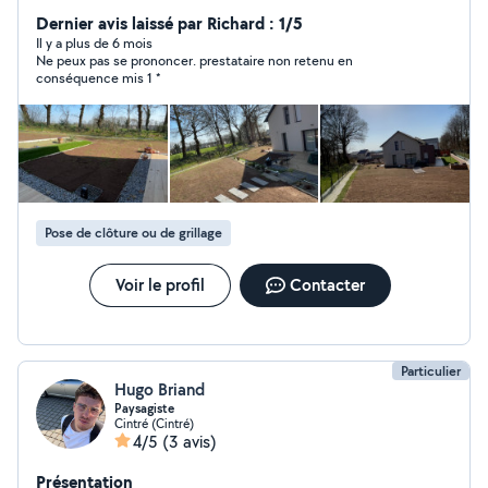
de haie et d'arbustes --tente de pelouse grande surface
ou petite surface ---élagage coupe d'arbre --
Dernier avis laissé par Richard : 1/5
débroussaillage et ramassage des feuilles Service de
Il y a plus de 6 mois
Ne peux pas se prononcer. prestataire non retenu en
nettoyage peinture et ravalement ---nettoyage de
conséquence mis 1 *
toiture dallage muret terrasse pignon façade... Peinture
intérieur extérieur peinture muret façade pignon... ---
l'évacuation des déchets verts des encombrants des
gravats et autres Disponibles 24h24
Pose de clôture ou de grillage
Voir le profil
Contacter
Particulier
Hugo Briand
Paysagiste
Cintré (Cintré)
4/5
(3 avis)
Présentation