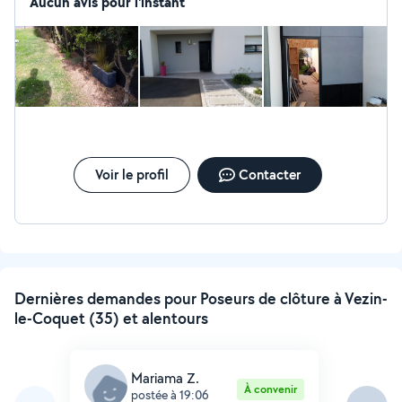
plaisir de vous satisfaire dans votre projet.
Aucun avis pour l'instant
Voir le profil
Contacter
Dernières demandes pour Poseurs de clôture à Vezin-
le-Coquet (35) et alentours
Mariama Z.
À convenir
postée à 19:06