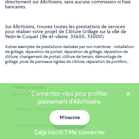
directement sur AlloVoisins, sans aucune commission ni frais
bancaires.
Sur AlloVoisins, trouvez toutes les prestations de services
pour réaliser votre projet de Clôture Grillage sur la ville de
Vezin-le-Coquet (Ille-et-vilaine, 35650, 35000)
Autres exemples de prestations réalisées par nos membres : installation
de grillage, réparation de portail, réparation de grillage, réparation de
clôture, changement de portail, clôture de terrain, démontage de
grillage, pose de panneaux rigides de clôture, réparation de portillon, ..
Villes proches
Connectez-vous pour profiter
Ayant le plus de résultats, dans le même département
pleinement d'AlloVoisins
Poseurs de clôture à Rennes
M'inscrire
Carte
Poseurs de clôture à Saint-Malo
Déjà inscrit ? Me connecter