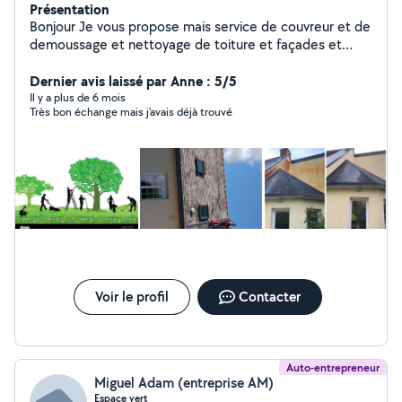
Présentation
Bonjour Je vous propose mais service de couvreur et de
demoussage et nettoyage de toiture et façades et
entretien de gouttière et Petit travaux et rénovation
intérieur homme toute main entretien espace vert
Dernier avis laissé par Anne : 5/5
dépannage d'urgence 7/7
Il y a plus de 6 mois
Très bon échange mais j'avais déjà trouvé
Voir le profil
Contacter
Auto-entrepreneur
Miguel Adam (entreprise AM)
Espace vert