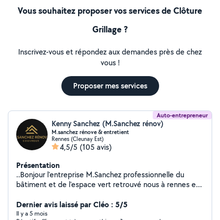
Vous souhaitez proposer vos services de Clôture
Grillage ?
Inscrivez-vous et répondez aux demandes près de chez
vous !
Proposer mes services
Auto-entrepreneur
Kenny Sanchez (M.Sanchez rénov)
M.sanchez rénove & entretient
Rennes (Cleunay Est)
4,5/5
(105 avis)
Présentation
..Bonjour l'entreprise M.Sanchez professionnelle du
bâtiment et de l'espace vert retrouvé nous à rennes en
Bretagne et jusqu'à 80 km de zones d'intervention .. *
Nous avons des équipes spécialisée dans le nettoyage
Dernier avis laissé par Cléo : 5/5
protection et colorisation de votre toiture * *Nous
Il y a 5 mois