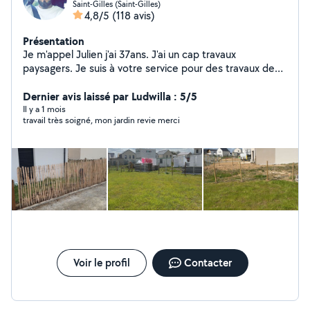
Saint-Gilles (Saint-Gilles)
4,8/5
(118 avis)
Présentation
Je m'appel Julien j'ai 37ans. J'ai un cap travaux
paysagers. Je suis à votre service pour des travaux de
jardinage (tonte, désherbage, semi pelouse, taille de
haie, élagage, pose de gazon synthétique, pose de
Dernier avis laissé par Ludwilla : 5/5
clôture) ou tous autre entretien de jardin. Je suis aussi à
Il y a 1 mois
travail très soigné, mon jardin revie merci
l'aise avec la peinture, nettoyage, pose d'étagères,
montage de meubles...
Voir le profil
Contacter