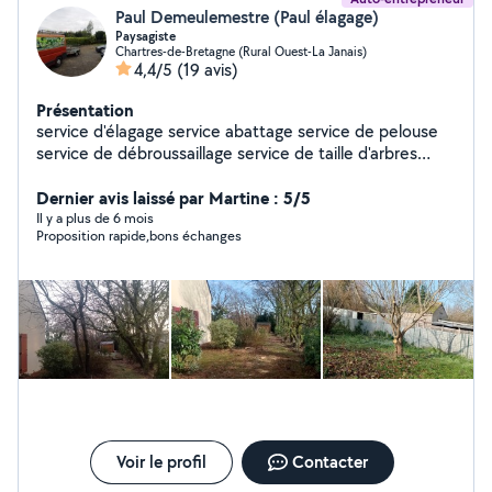
Paul Demeulemestre (Paul élagage)
Paysagiste
Chartres-de-Bretagne (Rural Ouest-La Janais)
4,4/5
(19 avis)
Présentation
service d'élagage service abattage service de pelouse
service de débroussaillage service de taille d'arbres
fruitiers et tout au petit travaux nettoyage de gouttière
et de peinture et de dallage à nettoyer par terre de
Dernier avis laissé par Martine : 5/5
fleurs et tout autre petit travaux
Il y a plus de 6 mois
Proposition rapide,bons échanges
Voir le profil
Contacter