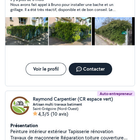
Nous avons fait appel à Bruno pour installer une bache et un
d'intervenir chez vous cordialement Bruno de Bruno
grillage. Il a été très réactif, disponible et de bon conseil. Le
Entretien
travail effectué est très satisfaisant. Nous recommandons
Bruno pour son sérieux et sa sympathie.
Voir le profil
Contacter
Auto-entrepreneur
Raymond Carpentier (CR espace vert)
Artisan multi travaux batiment
Saint-Grégoire (Nord-Ouest)
4,3/5
(10 avis)
Présentation
Peinture intérieur extérieur Tapisserie rénovation
Travaux de maçonnerie Réparation toiture couverture