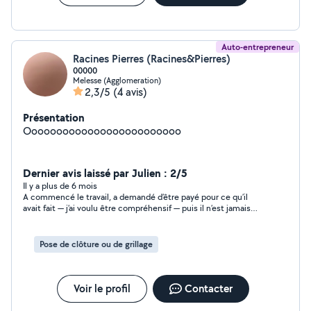
Auto-entrepreneur
Racines Pierres (Racines&Pierres)
00000
Melesse (Agglomeration)
2,3/5
(4 avis)
Présentation
Ooooooooooooooooooooooooo
Dernier avis laissé par Julien : 2/5
Il y a plus de 6 mois
A commencé le travail, a demandé d’être payé pour ce qu’il
avait fait — j’ai voulu être compréhensif — puis il n’est jamais
revenu finir le travail. Plus de son, plus d’image. Quel dommage,
ça avait bien commencé. J’ai fait supprimer une grille et une
poutre en fer dans le garage, ainsi que repeindre le sol.
Pose de clôture ou de grillage
Malheureusement, des taches de peinture ont été faites
devant l’entrée du garage. Sinon, je suis satisfait du sol à
l’intérieur. J'ai par contre du tout dépoussiérer car le ponçage
n'a pas été fait avec un aspirateur de chantier. En revanche, la
Voir le profil
Contacter
réparation d’un petit seuil de porte (voir photo) est pire
qu’avant et n’est pas terminée.