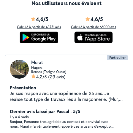
Nos utilisateurs nous évaluent
4,6/5
4,6/5
Calculé à partir de 48731 avis
Calculé à partir de 66000 avis
Particulier
Murat
Maçon.
Rennes (Torigne Ouest)
4,2/5
(29 avis)
Présentation
Je suis maçon avec une expérience de 25 ans. Je
réalise tout type de travaux liés à la maçonnerie. (Mur,
muret, dalle béton, terrasse, escalier béton, clôture
rigide, clôture aluminium, pavé etc..). N'hésitez pas à
Dernier avis laissé par Pascal : 5/5
consulter toute les réalisations dans les photos de mon
Il y a 4 mois
Bonjour, Personne tres agréable au contact et convivial avec
profil
nous. Murat m’a véritablement rappelé ces artisans d’exception,
devenus aujourd’hui rares et que l’on peine à retrouver dans son