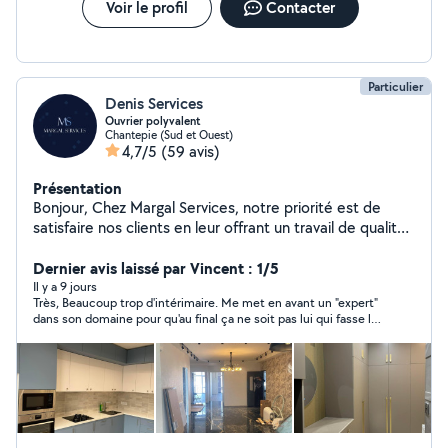
Voir le profil
Contacter
Particulier
Denis Services
Ouvrier polyvalent
Chantepie (Sud et Ouest)
4,7/5
(59 avis)
Présentation
Bonjour, Chez Margal Services, notre priorité est de
satisfaire nos clients en leur offrant un travail de qualité
à un prix raisonnable. Disponibles à tout moment, nous
mettons notre savoir-faire à votre service. C'est avec
Dernier avis laissé par Vincent : 1/5
plaisir que nous rendrons service à nos chers voisins.
Il y a 9 jours
Très, Beaucoup trop d'intérimaire. Me met en avant un "expert"
Nous proposons une large gamme de prestations dans
dans son domaine pour qu'au final ça ne soit pas lui qui fasse le
le secteur du bâtiment : Plomberie, peinture, carrelage,
boulot. Il ne fait que de la mise en relation. Délais non tenus.
bricolage, menuiserie, métallerie, plâtrerie, pose de
Livraison du chantier complétément ratée et remet la faute sur
placo, serrurerie, installation électrique, pose de
le client. Ne respecte pas le devis.
parquet, revêtement de sol, installation de cuisines et
de salles de bain, ainsi que du dépannage multiservices.
Nous intervenons à Renne et dans ses environs. Tous
les services réunis pour mener à bien votre projet.