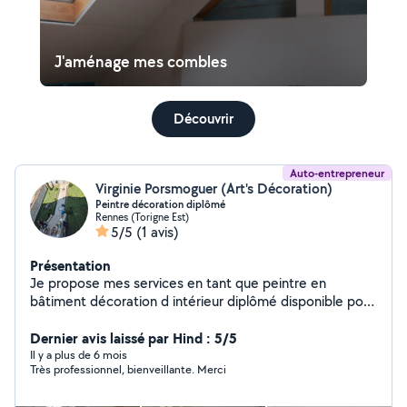
J'aménage mes combles
Découvrir
Auto-entrepreneur
Virginie Porsmoguer (Art's Décoration)
Peintre décoration diplômé
Rennes (Torigne Est)
5/5
(1 avis)
Présentation
Je propose mes services en tant que peintre en
bâtiment décoration d intérieur diplômé disponible pour
des travaux de rénovation peinture intérieur papier
peint toile de verre ect n hésité pas à me contacter
Dernier avis laissé par Hind : 5/5
Il y a plus de 6 mois
Très professionnel, bienveillante. Merci