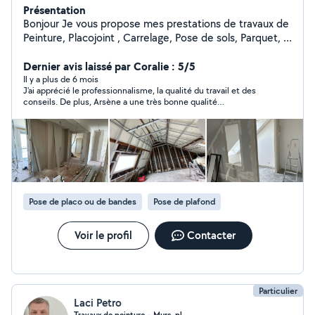
Présentation
Bonjour Je vous propose mes prestations de travaux de
Peinture, Placojoint , Carrelage, Pose de sols, Parquet, à
l'intérieur et à l'extérieur de votre Maison/Appartement.
Nettoyage et Ravalement de façade, Pose de papier
Dernier avis laissé par Coralie : 5/5
peint ou Toile de verre / pose de sols de manière
Il y a plus de 6 mois
J'ai apprécié le professionnalisme, la qualité du travail et des
propre et soignée. Travaux à l'attention des particuliers
conseils. De plus, Arsène a une très bonne qualité
mais aussi des professionnels. commerces , bureaux ,
relationnelle, sérieux et de confiance, qui tient parole. Bon
collectivités locales Découvrir plus de nous INSTAGRAM
rapport qualité prix !
kenacipeinture
Pose de placo ou de bandes
Pose de plafond
Voir le profil
Contacter
Particulier
Laci Petro