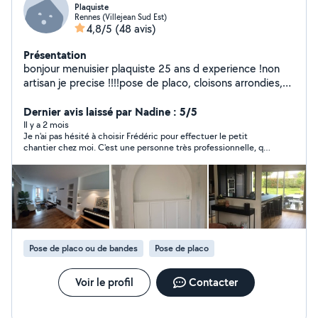
Plaquiste
Rennes (Villejean Sud Est)
4,8/5
(48 avis)
Présentation
bonjour menuisier plaquiste 25 ans d experience !non
artisan je precise !!!!pose de placo, cloisons arrondies,
faux plafonds decoratifs etc!dressings sur mesure !pose
de cuisine !agencement sur mesure!pose parquets
Dernier avis laissé par Nadine : 5/5
flottants placards verrieres portes a galandage possede
Il y a 2 mois
Je n'ai pas hésité à choisir Frédéric pour effectuer le petit
un atelier
chantier chez moi. C'est une personne très professionnelle, qui
connaît très bien son métier.Le travail est fait soigneusement.
Discussions et échanges facile avec lui. Vous pouvez lui faire
confiance. Même si vous n'êtes pas là pendant votre absence il
est respectueux des lieux. Je suis ravie du résultat et de son
travail. Je le recommande à 100%.
Pose de placo ou de bandes
Pose de placo
Voir le profil
Contacter