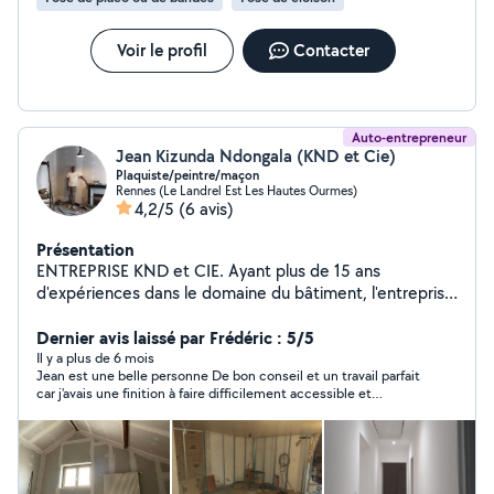
que je ne peux pas car vous n'êtes pas dans mon
périmètre ou bien pas dans le corp de métier auquel je
suis abonné dans ce cas n'hésitez pas à me téléphoner.
Voir le profil
Contacter
Auto-entrepreneur
Jean Kizunda Ndongala (KND et Cie)
Plaquiste/peintre/maçon
Rennes (Le Landrel Est Les Hautes Ourmes)
4,2/5
(6 avis)
Présentation
ENTREPRISE KND et CIE. Ayant plus de 15 ans
d'expériences dans le domaine du bâtiment, l'entreprise
vous propose ses services pour tous vos travaux neufs
et rénovations Formation à l'AFPA de RENNES. - Travaux
Dernier avis laissé par Frédéric : 5/5
de plâtrerie / peinture - coffrage - Maçonnerie (
Il y a plus de 6 mois
Jean est une belle personne De bon conseil et un travail parfait
Numéro SIRET et Assurance Décennal ) Travail de
car j'avais une finition à faire difficilement accessible et
qualité. Adapté à vos budgets.
plusieurs découpes Merci pour votre travail Jean 👏👏