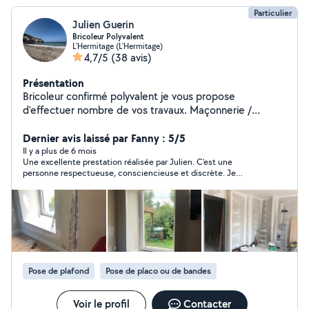
Particulier
Julien Guerin
Bricoleur Polyvalent
L'Hermitage (L'Hermitage)
4,7/5
(38 avis)
Présentation
Bricoleur confirmé polyvalent je vous propose
d'effectuer nombre de vos travaux. Maçonnerie /
Électricité / Placo / Menuiserie / Peinture / Carrelage /
Faïence / Démolition / Démontage / Charpente /
Dernier avis laissé par Fanny : 5/5
Terrasse / Espace Vert. Soigneux, réactif et efficace, je
Il y a plus de 6 mois
Une excellente prestation réalisée par Julien. C'est une
reste à votre disposition si besoin. Julien
personne respectueuse, consciencieuse et discrète. Je
recommande à 200%
Pose de plafond
Pose de placo ou de bandes
Voir le profil
Contacter