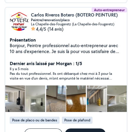
Auto-entrepreneur
Carlos Riveros Botero (BOTERO PEINTURE)
Peintre/renovation/placo
La Chapelle-des-Fougeretz (La Chapelle-des-Fougeretz)
4,4/5
(14 avis)
Présentation
Bonjour, Peintre professionnel auto-entrepreneur avec
10 ans d'experience. Je suis là pour vous satisfaire de
votre projet peinture général ( maisons , appartement ,
bureau , commerce ....) Application de peinture mat ,
Dernier avis laissé par Morgan : 1/5
velours , satinée , laqué ...placo,bandeur,sol.pvc
Il y a 5 mois
Pas du tout professionnel. Ils ont débarqué chez moi à 3 pour la
,strastifie Pose de papier peint ( intissé , classique ,
visite en vue d'un devis, m'ont emprunté le matériel nécessaire
vinyle ...) Enduit partiel et total sur murs et plafonds
à leurs mesures, puis au lieu de m'envoyer un devis je reçois un
Application de la lasure intérieur et extérieur Mes
sms qui me demande quel est mon budget. J'appelle ça de
engagements Haute qualité de travaille Délais respecté
l'arnaque.
généralement Propreté du chantier Conseils clients si
besoin je reste à votre disposition pour plus
d'informations -Devis et déplacement gratuit PAYE 4
FOIS RENOVATION COMPLÈTE ,MAISON-
Pose de placo ou de bandes
Pose de plafond
APPARTEMENT!!!