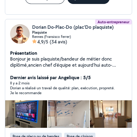
Auto-entrepreneur
Dorian Do-Plac-Do (plac'Do plaquiste)
Plaquiste
Rennes (Fransisco Ferrer)
4,9/5
(34 avis)
Présentation
Bonjour je suis plaquiste/bandeur de métier donc
diplômé,ancien chef d'équipe et aujourd'hui auto-
entrepreneur avec garantie décennal. Je fais surtout de
la rénovation, aménagement de combles, rampant,
Dernier avis laissé par Angelique : 5/5
l'isolation (laine de bois, verre, roche,...) pose de
Il y a 2 mois
Dorian a réalisé un travail de qualité: plan, exécution, propreté.
menbrane, toute sorte de cloisons, faux plafond, pose
Je le recommande
de verrière, meuble tv, mur avec cheminée intégrée,
étagères, tête de lit, niche, pose de porte, coffre,
ouverture de mur, déco de plafond,bibliothèque,
dréssing, mur arrondi. je fais aussi toutes sortes de
travaux parquet, plainte, étagère, lambris, démolition,
montage de meuble ects. Je travail proprement et je
suis très minutieux. PS: Si je ne vous répond pas c'est
Pose de placo ou de bandes
Pose de cloison