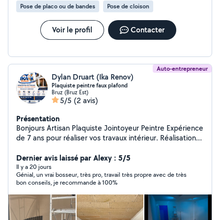
Pose de placo ou de bandes
Pose de cloison
N'hésitez pas à nous contacter, nous sommes à votre
écoute. Cordialement, L'équipe Margal Services
Voir le profil
Contacter
Auto-entrepreneur
Dylan Druart (Ika Renov)
Plaquiste peintre faux plafond
Bruz (Bruz Est)
5/5
(2 avis)
Présentation
Bonjours Artisan Plaquiste Jointoyeur Peintre Expérience
de 7 ans pour réaliser vos travaux intérieur. Réalisation
de cloison sèche , isolation , joint de finition Peinture,
faux plafond
Dernier avis laissé par Alexy : 5/5
Il y a 20 jours
Génial, un vrai bosseur, très pro, travail très propre avec de très
bon conseils, je recommande à 100%