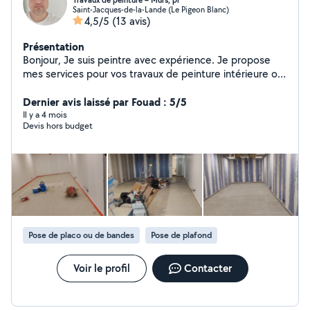
Travaux de peinture – Murs, pl
Saint-Jacques-de-la-Lande (Le Pigeon Blanc)
4,5/5
(13 avis)
Présentation
Bonjour, Je suis peintre avec expérience. Je propose
mes services pour vos travaux de peinture intérieure ou
extérieure (murs, plafonds, portes, clôtures, etc.). Pas
de papier peint Pas d'isolation extérieure Travail propre
Dernier avis laissé par Fouad : 5/5
et soigné Disponible uniquement en semaine Tarifs
Il y a 4 mois
Devis hors budget
indicatifs : Intérieur : 15 /heure Extérieur : 18 /heure
Chambre complète (~20 m²) : 200 Porte / fenêtre : 30-
50 Clôture / barrière : à partir de 50 Paiement à la fin du
travail (espèces, Revolut ou PayPal). Je suis hongrois,
installé en France. Je parle un peu français, merci de
votre compréhension. N'hésitez pas à me contacter
pour vos besoins en peinture !
Pose de placo ou de bandes
Pose de plafond
Voir le profil
Contacter