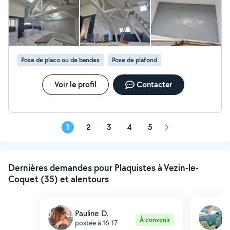
Pose de placo ou de bandes
Pose de plafond
Voir le profil
Contacter
1
2
3
4
5
Page
suivante
Dernières demandes pour Plaquistes à Vezin-le-
Coquet (35) et alentours
Pauline D.
R
À convenir
postée à 16:17
p