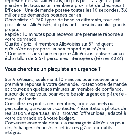
représentées sur AlloVoisins, du plus petit village à la plus
grande ville, trouvez un membre à proximité de chez vous !
Efficace : Une demande postée toutes les 10 secondes, 3.6
millions de demandes postées par an
Généraliste : 1 250 types de besoins différents, tout est
possible sur AlloVoisins, du plus petit besoin aux plus grands
projets.
Rapide : 10 minutes pour recevoir une première réponse à
votre demande
Qualité / prix : 4 membres AlloVoisins sur 5* indiquent
qu’AlloVoisins propose un bon rapport qualité/prix
* Données issues d’une enquête AlloVoisins réalisée sur un
échantillon de 5 671 personnes interrogées (Février 2024)
Vous cherchez un plaquiste en urgence ?
Sur AlloVoisins, seulement 10 minutes pour recevoir une
première réponse à votre demande. Postez votre demande
et trouvez en quelques minutes un membre de confiance,
autour de chez vous, pour votre besoin urgent de plâtrerie -
murs - plafonds
Consultez les profils des membres, professionnels ou
particuliers, qui vous ont contacté. Présentation, photos de
réalisation, expertises, avis : trouvez l'offreur idéal, adapté à
votre demande et à votre budget.
Conversez ensemble depuis la messagerie AlloVoisins pour
des échanges sécurisés et efficaces grâce aux outils
intégrés.