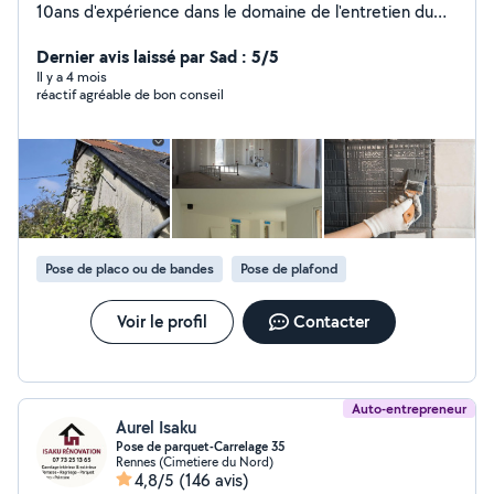
10ans d'expérience dans le domaine de l'entretien du
bâtiment Je propose mes services de nettoyage de
toiture nettoyage et rénovation de façade et pignon
Dernier avis laissé par Sad : 5/5
Nettoyage des gouttières Aussi dans la réparation de
Il y a 4 mois
réactif agréable de bon conseil
tuile mur Aussi de la rénovation d'intérieur peinture
intérieur mise en peinture pose de plaintes Je suis à
l'écoute du clien pour des conseil au plaisir de vous
répondre
Pose de placo ou de bandes
Pose de plafond
Voir le profil
Contacter
Auto-entrepreneur
Aurel Isaku
Pose de parquet-Carrelage 35
Rennes (Cimetiere du Nord)
4,8/5
(146 avis)