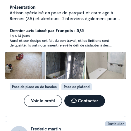
Présentation
Artisan spécialisé en pose de parquet et carrelage à
Rennes (35) et alentours. J'interviens également pour
travaux de placo, peinture intérieure et ragréage de sols
(terrasses, balcons, rénovation complète). Travail
Dernier avis laissé par François : 5/5
soigné, finitions propres et respect des délais. Devis
Il y a 14 jours
Aurel et son équipe ont fait du bon travail, et les finitions sont
gratuit et réponse rapide.
de qualité. Ils ont notamment relevé le défi de s'adapter à des
rails pas très bien posés par l'artisan isolation qui et passé
avant, ainsi qu'à des contraintes liées à la tuyauterie dans la
chaufferie donc bravo à ce niveau là. Ils ont aussi réussi à faire
une finition courbée pour épouser le rail de porte de garage, bel
exploit! Nous avons juste eu à lui demander de revenir nettoyer
le chantier, ce qu'il a fait sans broncher le lendemain. Aurel est
à l'écoute du client et cherche la satisfaction de celui-ci avant
tout. Bon artisan, je recommande!
Pose de placo ou de bandes
Pose de plafond
Voir le profil
Contacter
Particulier
Frederic martin