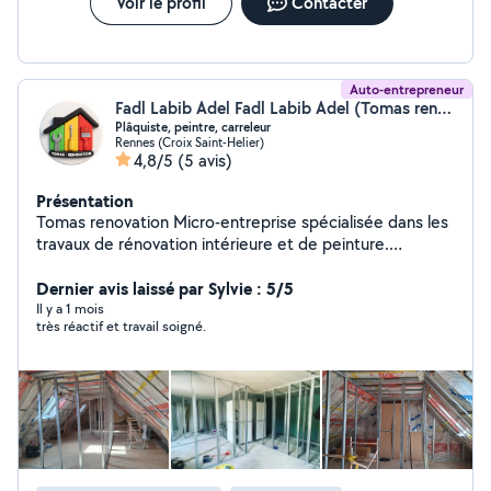
Voir le profil
Contacter
Auto-entrepreneur
Fadl Labib Adel Fadl Labib Adel (Tomas renovation)
Plâquiste, peintre, carreleur
Rennes (Croix Saint-Helier)
4,8/5
(5 avis)
Présentation
Tomas renovation Micro-entreprise spécialisée dans les
travaux de rénovation intérieure et de peinture.
Intervention pour la préparation des surfaces, peinture,
finitions décoratives, revêtements muraux et petits
Dernier avis laissé par Sylvie : 5/5
travaux d'aménagement. Travail soigné, respect des
Il y a 1 mois
très réactif et travail soigné.
délais et satisfaction client.