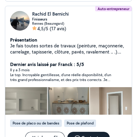
Auto-entrepreneur
Rachid El Bernichi
Finisseurs
Rennes (Beauregard)
4,5/5
(17 avis)
Présentation
Je fais toutes sortes de travaux (peinture, maçonnerie,
carrelage, tapisserie, clôture, pavés, ravalement .. .)
Contactez-moi pour plus de renseignement
Dernier avis laissé par Franck : 5/5
Il y a 3 mois
Le top. Incroyable gentillesse, d’une réelle disponibilité, d’un
très grand professionnalisme, et des prix très corrects. Je
recommande vivement Rachid. Le top du top. Il est l’homme de
tous les travaux.
Pose de placo ou de bandes
Pose de plafond