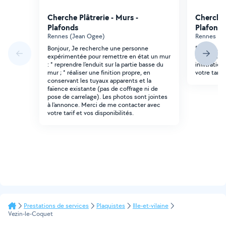
Cherche Plâtrerie - Murs -
Cherche 
Plafonds
Plafonds
Rennes (Jean Ogee)
Rennes (Li
Bonjour, Je recherche une personne
Bonjour, J
expérimentée pour remettre en état un mur
refaire un 
: * reprendre l'enduit sur la partie basse du
infiltratio
mur ; * réaliser une finition propre, en
votre tarif 
conservant les tuyaux apparents et la
faïence existante (pas de coffrage ni de
pose de carrelage). Les photos sont jointes
à l'annonce. Merci de me contacter avec
votre tarif et vos disponibilités.
Prestations de services
Plaquistes
Ille-et-vilaine
Vezin-le-Coquet