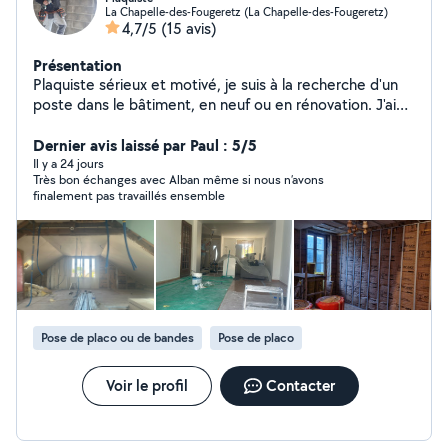
La Chapelle-des-Fougeretz (La Chapelle-des-Fougeretz)
4,7/5
(15 avis)
Présentation
Plaquiste sérieux et motivé, je suis à la recherche d'un
poste dans le bâtiment, en neuf ou en rénovation. J'ai
de l'expérience dans la pose de plaques de plâtre,
cloisons, doublages, faux plafonds,les bandes peinture,
Dernier avis laissé par Paul : 5/5
carrelage, parquet, ainsi que dans les finitions. Je
Il y a 24 jours
Très bon échanges avec Alban même si nous n’avons
travaille proprement, dans le respect des consignes de
finalement pas travaillés ensemble
sécurité et des délais. Disponible immédiatement, je
peux me déplacer selon les chantiers. N'hésitez pas à
me contacter pour plus d'informations ou un entretien.
Pose de placo ou de bandes
Pose de placo
Voir le profil
Contacter