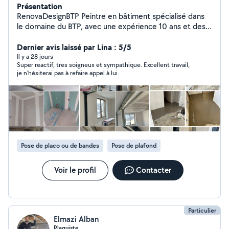
Présentation
RenovaDesignBTP Peintre en bâtiment spécialisé dans
le domaine du BTP, avec une expérience 10 ans et des
compétences avancées en peinture intérieure et
extérieure. Rigoureux, minutieux et soucieux du détail, je
Dernier avis laissé par Lina : 5/5
suis capable d'effectuer tous types de travaux Montage
Il y a 28 jours
Super reactif, tres soigneux et sympathique. Excellent travail,
des échafaudages. Préparation de la peinture et des
je n’hésiterai pas à refaire appel à lui.
enduits. Application de la peinture au travers de
différentes techniques. Pose de papier peint, de tissus
muraux, de linoléum ou encore de moquette.
Application de vernis et de résines spécifiques. Création
de décors peints, de trompe-l'œil, d'imitations de
matières comme le bois ou encore de décors plus
importants. Réalisation de finitions des murs, des
Pose de placo ou de bandes
Pose de plafond
plafonds et des sols. Assainissement des constructions
déjà existantes.
Voir le profil
Contacter
Particulier
Elmazi Alban
Plaquiste