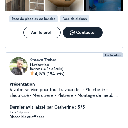
Pose de placo ou de bandes
Pose de cloison
Voir le profil
Contacter
Particulier
Steeve Trehet
Multiservices
Rennes (Le Bois Perrin)
4,9/5
(194 avis)
Présentation
À votre service pour tout travaux de : - Plomberie -
Électricité - Menuiserie - Plâtrerie - Montage de meuble
et aménagement - Pose TV, cadre, miroir, tringles,
étagères, etc - Coaching Bricolage Pour toute
Dernier avis laissé par Catherine : 5/5
demande, n'hésitez pas à me solliciter. Intervention
Il y a 18 jours
Disponible et efficace
uniquement sur Rennes, Cesson, Chantepie, Saint
Jacques et Saint Grégoire. NB: Mon abonnement ne me