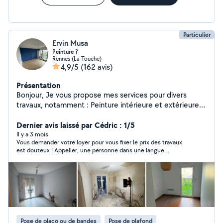
Particulier
Ervin Musa
Peinture ?
Rennes (La Touche)
4,9/5
(162 avis)
Présentation
Bonjour, Je vous propose mes services pour divers
travaux, notamment : Peinture intérieure et extérieure
(murs et plafonds), Pose de sols (parquet, carrelage,
etc.), Isolation, Nettoyage et rénovation de façades,
Dernier avis laissé par Cédric : 1/5
Pose de papier peint et de papier à peindre, Petits
Il y a 3 mois
Vous demander votre loyer pour vous fixer le prix des travaux
travaux de maçonnerie. Je travaille avec soin et
est douteux ! Appeller, une personne dans une langue
professionnalisme, pour répondre au mieux à vos
étrangère pour lui situer la commune et l'état de l'appartement
besoins, que ce soit pour votre maison ou votre
l'est d'autant plus. Quels sont les rapports avec le travail à
appartement. N'hésitez pas à me contacter pour plus
effectuer ? Pour moi aucuns. baisser le prix de 50€ dans la
seconde ou je décline confirme mes doutes. Je ne prendrai
d'informations ou pour un devis. Cordialement, Ervin
plus jamais contact.. je mets une étoile car on ne peut pas
mettre plus bas sur le site. cordialement
Pose de placo ou de bandes
Pose de plafond