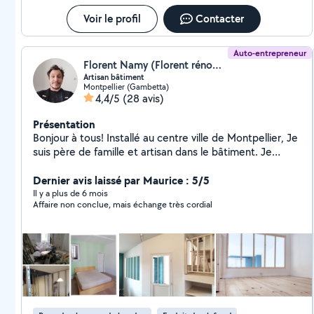
Voir le profil
Contacter
Auto-entrepreneur
Florent Namy (Florent rénovation)
Artisan bâtiment
Montpellier (Gambetta)
4,4/5
(28 avis)
Présentation
Bonjour à tous! Installé au centre ville de Montpellier, Je
suis père de famille et artisan dans le bâtiment. Je
propose mes services additionnés à mes chantiers. ( 4
ans d'expérience dans le domaine) En plus de ma
Dernier avis laissé par Maurice : 5/5
ponctualité et de mes nombreuses compétences, ma
Il y a plus de 6 mois
Affaire non conclue, mais échange très cordial
femme dit de moi que je suis fort sympathique!
N'hésitez pas à me contacter, je serais ravie de vous
aider. Électricité : Effectuer des travaux d'entretien,
d'aménagement et de dépannage sur une installation
électrique monophasée. Habilitation électrique
Plomberie : Effectuer des travaux d'entretien,
d'aménagement et de dépannage sur une installation
sanitaire Enveloppe intérieur du bâtiment : Effectuer