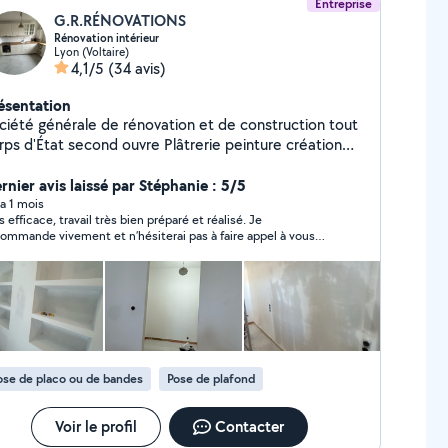
Entreprise
G.R.RÉNOVATIONS
Rénovation intérieur
Lyon (Voltaire)
4,1/5
(34 avis)
ésentation
ciété générale de rénovation et de construction tout
 d'État second ouvre Plâtrerie peinture création
 cloisons et faux plafond doublage de mur et isolation
coration intérieur pose de porte pose de parquet
rnier avis laissé par Stéphanie : 5/5
se de cuisine construction de mezzanine sur mesure
y a 1 mois
s efficace, travail très bien préparé et réalisé. Je
 acier construction des escaliers sur mesure en acier
ommande vivement et n’hésiterai pas à faire appel à vous
 bois construction de verrière sur mesure en acier
r d’autres travaux
alisation de électricité réalisation de plomberie
vêtement de sol et mur carrelage création de salle de
in pose dalle pvc pose de parquet décoration
térieure plan en 3D nettoyage fin chantier travail
igné équipé professionnel avec outils professionnel
ose de placo ou de bandes
Pose de plafond
Voir le profil
Contacter