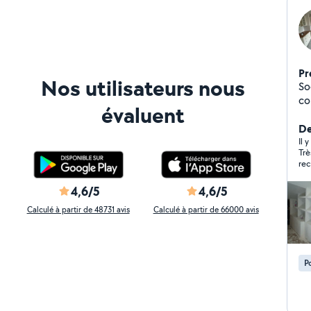
Pr
Nos utilisateurs nous
So
corps
évaluent
de
dé
De
po
Il 
Trè
en
rec
et
pou
ré
4,6/5
4,6/5
re
Calculé à partir de 48731 avis
Calculé à partir de 66000 avis
ba
in
so
P