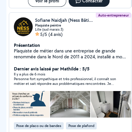
mesure. - Pose de verrière cuisine. - Pose de parquet
Voir le profil
Contacter
flottant, contre-collé. - Pose de cuisine. - Rénovation de
bureaux ou commerces. - Aménagement des combles.
Auto-entrepreneur
Nous réalisant tout type de dépannage24/24 7j7
Sofiane Naidjah (Ness Bâtiments)
Plaquiste peintre
Lille (sud marais 3)
5/5
(4 avis)
Présentation
Plaquiste de métier dans une entreprise de grande
renommée dans le Nord de 2011 a 2024, installé a mon
compte depuis Août 2024. Mes spécialités isolation
placo enduit peinture. Revêtements de sol . Je vous
Dernier avis laissé par Mathilde : 5/5
propose mes services de qualités, et surtout a l'écoute
Il y a plus de 6 mois
Personne fort sympathique et très professionnel, il connaît son
des demandes des clients. Ma devise : Le client doit
métier et sait répondre aux problématiques rencontrées. Je
être satisfait avant tout. Merci de me téléphoner
recommande fortement et ferai à nouveau appel à lui pour de
directement
futurs chantiers !
Pose de placo ou de bandes
Pose de plafond