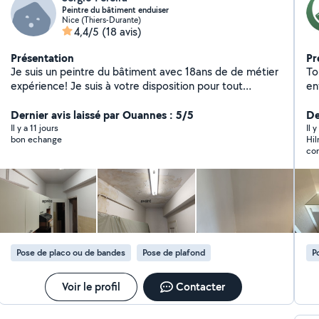
Peintre du bâtiment enduiser
Nice (Thiers-Durante)
4,4/5
(18 avis)
Présentation
Pr
Je suis un peintre du bâtiment avec 18ans de de métier
To
expérience! Je suis à votre disposition pour tout
en
question pour tout le tipe de travaux de peinture des
second 
enduits décoratifs e stucco faux marbre tapissirie etc
Dernier avis laissé par Ouannes : 5/5
do
De
ne exite pas merci
mé
Il y a 11 jours
Il 
bon echange
Hil
co
Pose de placo ou de bandes
Pose de plafond
P
Voir le profil
Contacter