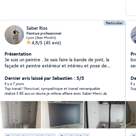
Particulier
Saber Riss
Peinture professionnel
Lyon (Jean Moulin)
4,8/5
(45 avis)
Présentation
Pr
Je suis un peintre . Je sais faire la bande de joint, la
bo
façade et peintre extérieur et intérieu et pose de
se
parquet PVC
ca
Dernier avis laissé par Sebastien : 5/5
De
Il y a 7 jours
Il 
Top travail ! Ponctuel, sympathique et travail remarquable
réalisé S BS aucun doute je referai affaire avec Saber Merci 🙏