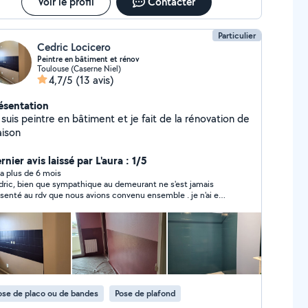
Voir le profil
Contacter
Particulier
Cedric Locicero
Peintre en bâtiment et rénov
Toulouse (Caserne Niel)
4,7/5
(13 avis)
ésentation
eintre en bâtiment et je fait de la rénovation de
ison
rnier avis laissé par L'aura : 1/5
y a plus de 6 mois
ric, bien que sympathique au demeurant ne s'est jamais
rdv que nous avions convenu ensemble . je n'ai eu
une nouvelle malgré mes SMS et appels. très peu sérieux...
st bien de vouloir "tripler son salaire" sur allovoisins, mais
ore faut il venir effectuer les prestations.
ose de placo ou de bandes
Pose de plafond