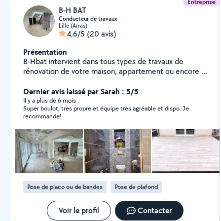
Entreprise
B-H BAT
Conducteur de travaux
Lille (Arras)
4,6/5
(20 avis)
Présentation
B-Hbat intervient dans tous types de travaux de
rénovation de votre maison, appartement ou encore de
votre local d'entreprise sur Lille Métropole : Plâtrerie
Isolation Peinture Jointure Revêtement de sol (Parquet
Dernier avis laissé par Sarah : 5/5
+ carrelage) extension maison Maçonnerie Fourniture et
Il y a plus de 6 mois
Super boulot, très propre et équipe très agréable et dispo. Je
pose de fenêtres sur mesure
recommande!
Pose de placo ou de bandes
Pose de plafond
Voir le profil
Contacter