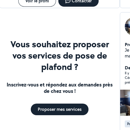
Voir le profil
Contacter
Vous souhaitez proposer
Pr
Je suis p
vos services de pose de
ma
plafond ?
De
Il 
Céd
présenté au 
Inscrivez-vous et répondez aux demandes près
auc
de chez vous !
c'e
enc
Proposer mes services
P