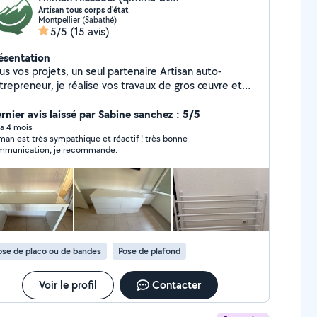
Artisan tous corps d'état
Montpellier (Sabathé)
5/5
(15 avis)
ésentation
us vos projets, un seul partenaire Artisan auto-
trepreneur, je réalise vos travaux de gros œuvre et
œuvre. Élevez vos projets Avec Qimma-BTP,
nnez à vos chantiers la qualité et le soin qu'ils
rnier avis laissé par Sabine sanchez : 5/5
ritent.
y a 4 mois
man est très sympathique et réactif ! très bonne
mmunication, je recommande.
ose de placo ou de bandes
Pose de plafond
Voir le profil
Contacter