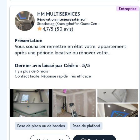
Entreprise
HM MULTISERVICES
Rénovation intérieur/extérieur
Strasbourg (Koenigshoffen Ouest Centre-Est)
4,7/5
(50 avis)
Présentation
Vous souhaiter remettre en état votre appartement
après une période locative ou rénover votre
habitation?? Pour limiter le nombre d'interlocuteurs sur
un chantier, HM.MULTISERVICES appelée aussi
Dernier avis laissé par Cédric : 5/5
entreprise tous corps d'état, peut être une solution
Il y a plus de 6 mois
Contact facile. Réponse rapide Très efficace
intéressante. Elle a l'avantage de pouvoir réaliser
l'ensemble des travaux de votre projet de rénovation.
Nos services : -Peinture. - Électricité - Isolation
intérieure - Pose de cloison ou de faux plafond -
Rénovation totale d'appartement ou maison -
Rénovation totale de salle de bain - Pose et dépose de
meuble salle de bain et toilettes, évier, baignoire,
douche.. - Rénovation totale de cuisine. - Menuiserie,
Pose de placo ou de bandes
Pose de plafond
montage et démontage, meuble/ table sur mesure,
portes et fenêtres. - Fabrication de dressings sur