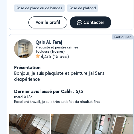
descendus de la voiture pour me redonner mon billet. Je les
Pose de placo ou de bandes
Pose de plafond
recommande chaleureusement et je ferais appel à eux très
rapidement et dès que besoin.
Voir le profil
Contacter
Particulier
Qais AL Faraj
Plaquiste et peintre califiee
Toulouse (Troenes)
4,4/5
(15 avis)
Présentation
Bonjour, je suis plaquiste et peinture j'ai 5ans
d'expérience
Dernier avis laissé par Calih : 5/5
mardi à 18h
Excellent travail, je suis très satisfait du résultat final.