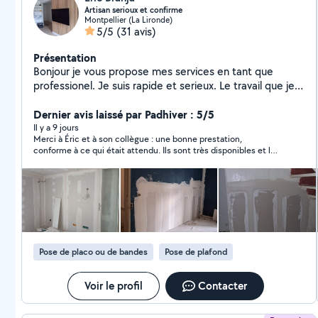
Artisan serioux et confirme
Montpellier (La Lironde)
5/5
(31 avis)
Présentation
Bonjour je vous propose mes services en tant que
professionel. Je suis rapide et serieux. Le travail que je
fait c'est kit de montage de meubles, peinture, parquet,
placo, bandes joint, dalles sur plots. Merci contactez
Dernier avis laissé par Padhiver : 5/5
moi.
Il y a 9 jours
Merci à Éric et à son collègue : une bonne prestation,
conforme à ce qui était attendu. Ils sont très disponibles et le
travail est de qualité !
Pose de placo ou de bandes
Pose de plafond
Voir le profil
Contacter