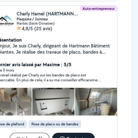
Auto-entrepreneur
Charly Hamel (HARTMANN BÂTIMENT)
Plaquiste / Jointeur
Nantes (Saint-Donatien)
4,8/5
(25 avis)
ésentation
 Charly, dirigeant de Hartmann Bâtiment
Nantes. Je réalise des travaux de placo, bandes à
ints et peinture, avec une priorité : un travail soigné
s les délais et ce, depuis plus de 6 ans ! Que ce soit
rnier avis laissé par Maxime : 5/5
 neuf ou en rénovation, j'accompagne particuliers et
y a 3 mois
travail réalisé par Charly sur les bandes de placo est
 avec sérieux et réactivité. N'hésitez pas à me
eccable. En plus de cela, il a su me conseiller efficacement
ntacter pour vos projets !
r la suite de mes travaux. Le tout à un tarif très compétitif.
suis entièrement satisfait et je recommande sans
itation.
ose de plafond
Pose de placo ou de bandes