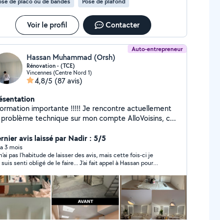
ose de placo ou de bandes
Pose de plafond
Voir le profil
Contacter
Auto-entrepreneur
Hassan Muhammad (Orsh)
Rénovation - (TCE)
Vincennes (Centre Nord 1)
4,8/5
(87 avis)
ésentation
mation importante !!!!! Je rencontre actuellement
 problème technique sur mon compte AlloVoisins, ce
i m'empêche de répondre à certaines demandes. Si
tre demande est urgente, vous pouvez cliquer
rnier avis laissé par Nadir : 5/5
rectement sur le bouton « Appeler » de mon profil afin
y a 3 mois
n’ai pas l’habitude de laisser des avis, mais cette fois-ci je
me joindre rapidement. Merci de votre
s senti obligé de le faire... J’ai fait appel à Hassan pour
compréhension et à très bientôt. Hassan
nstallation d’un faux plafond avec des spots, et je suis
iment très satisfait du résultat. Il a été de très bon conseil
m’a proposé des solutions auxquelles seul un artisan sérieux
érimenté peut penser. Hassan et son équipe ont réalisé
travail de qualité, très propre, tout en respectant le planning
lement communiqué. Je recommande vivement, les yeux
més, pour tous vos travaux d’intérieur.