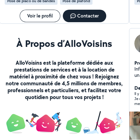
Pose de placo ou de bandes
Pose de plafond
P
Voir le profil
Contacter
À Propos d’AlloVoisins
AlloVoisins est la plateforme dédiée aux
Pr
Infor
prestations de services et à la location de
un
matériel à proximité de chez vous ! Rejoignez
qu
notre communauté de 4,5 millions de membres,
vo
De
professionnels et particuliers, et facilitez votre
di
Il 
quotidien pour tous vos projets !
Je 
de 
me sui
l’i
vra
et 
et exp
un 
initia
fer