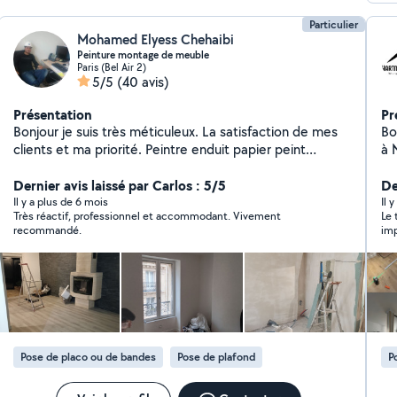
Particulier
Mohamed Elyess Chehaibi
Peinture montage de meuble
Paris (Bel Air 2)
5/5
(40 avis)
Présentation
Pr
Bonjour je suis très méticuleux. La satisfaction de mes
Bonjour, Je suis
clients et ma priorité. Peintre enduit papier peint
à 
parquet montage et accrochage de meuble cuisine
jo
Dernier avis laissé par Carlos : 5/5
dan
De
en
Il y a plus de 6 mois
Il 
Très réactif, professionnel et accommodant. Vivement
Le 
pros
recommandé.
imp
co
pou
Je 
hés
Pose de placo ou de bandes
Pose de plafond
P