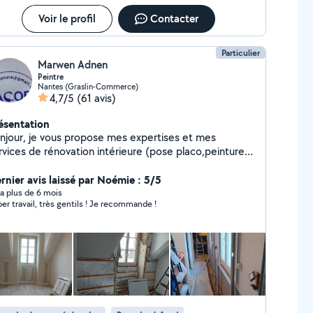
Voir le profil
Contacter
Particulier
Marwen Adnen
Peintre
Nantes (Graslin-Commerce)
4,7/5
(61 avis)
ésentation
njour, je vous propose mes expertises et mes
rvices de rénovation intérieure (pose placo,peinture,
rrelage, parquet...)ne serez pas déçus.
rnier avis laissé par Noémie : 5/5
y a plus de 6 mois
Super travail, très gentils ! Je recommande !