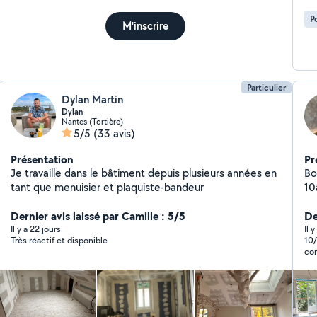
P
M'inscrire
Particulier
Dylan Martin
Dylan
Nantes (Tortière)
5/5
(33 avis)
Présentation
Pr
Je travaille dans le bâtiment depuis plusieurs années en
Bo
tant que menuisier et plaquiste-bandeur
10
pe
Dernier avis laissé par Camille : 5/5
ea
De
Il y a 22 jours
Il 
Très réactif et disponible
10/10 Nabil est très réactif le tr
com