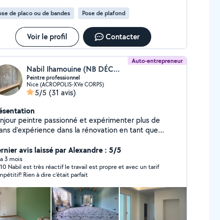
ose de placo ou de bandes
Pose de plafond
Voir le profil
Contacter
Auto-entrepreneur
Nabil Ihamouine (NB DÉCORATION)
Peintre professionnel
Nice (ACROPOLIS-XVe CORPS)
5/5
(31 avis)
ésentation
njour peintre passionné et expérimenter plus de
ans d'expérience dans la rénovation en tant que
intre décorateur, enduiseur ,bande a joint ,dégât des
ux .
rnier avis laissé par Alexandre : 5/5
y a 3 mois
avail est propre et avec un tarif
pétitif! Rien à dire c’était parfait