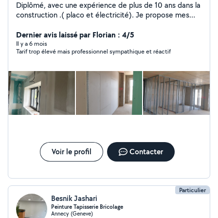
Diplômé, avec une expérience de plus de 10 ans dans la
construction .( placo et électricité). Je propose mes
services pour toute installation dans du neuf ou
rénovation. Je fais également du enduit, N'hésitez pas à
Dernier avis laissé par Florian : 4/5
me contacter pour tout travaux. ( prix raisonnable)
Il y a 6 mois
Tarif trop élevé mais professionnel sympathique et réactif
Voir le profil
Contacter
Particulier
Besnik Jashari
Peinture Tapisserie Bricolage
Annecy (Geneve)