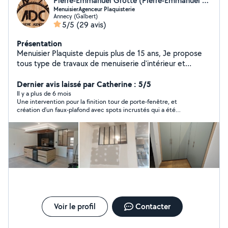
Pierre-Emmanuel Grotte (Pierre-Emmanuel Grotte)
MenuisierAgenceur Plaquisterie
Annecy (Galbert)
5/5
(29 avis)
Présentation
Menuisier Plaquiste depuis plus de 15 ans, Je propose
tous type de travaux de menuiserie d'intérieur et
d'extérieur (pose de cuisines, parquet, pose de
chassis/porte terrasse bois etc). Je fabrique également
Dernier avis laissé par Catherine : 5/5
des meubles, plans de travail sur mesure en massif. Ainsi
Il y a plus de 6 mois
Une intervention pour la finition tour de porte-fenêtre, et
que l'implatation, ferraillage, lainage, placage et enduits
création d’un faux-plafond avec spots incrustés qui a été
pour la partie plaquisterie. Ceci avec garantie
parfaitement executé, avec rapidité, méthode et soins. Nous
décennale. Lien site internet et réseaux sociaux :
sommes très contents du résultat. Merci Pierre Emmanuel
https://g.co/kgs/hKPQvSL
pour cet excellent travail. Nous n’hésiterons pas à faire appel à
vous pour nos prochains travaux.
Voir le profil
Contacter