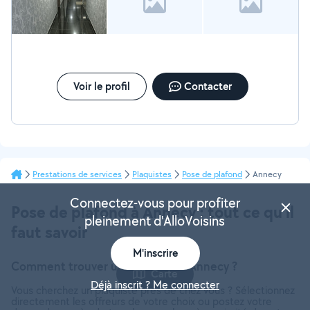
Voir le profil
Contacter
Prestations de services
Plaquistes
Pose de plafond
Annecy
Connectez-vous pour profiter
Pose de plafond à Annecy : tout ce qu’il
pleinement d'AlloVoisins
faut savoir
M'inscrire
Comment trouver un plaquiste à Annecy ?
Carte
Déjà inscrit ? Me connecter
Vous cherchez un plaquiste près de chez vous ? Sélectionnez
directement les offreurs de votre choix ou postez votre