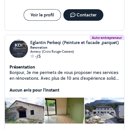
Voir le profil
Contacter
Auto-entrepreneur
Eglantin Perkeqi (Peinture et facade ,parquet)
Renovation
Annecy (Croix Rouge-Cesiere)
-/5
Présentation
Bonjour, Je me permets de vous proposer mes services
en rénovations. Avec plus de 10 ans d'expérience solide
dans le domaine de la peinture, je propose mes services
afin d'améliorer vos espaces de vie, qu'ils soient
Aucun avis pour l'instant
d'intérieurs ou d'extérieurs avec un excellent rapport
qualité / prix. Pour les murs et plafonds : Peinture pour,
chambre, salon, cuisine, cadre porte, fenêtre, volets,
plafond, garage, portail meubles, poutre etc * Enduit de
rebouchage et lissage * Pose de peinture (mat, satin,
velours...) * Joints * Pose de lasure et vernis * Crépi *