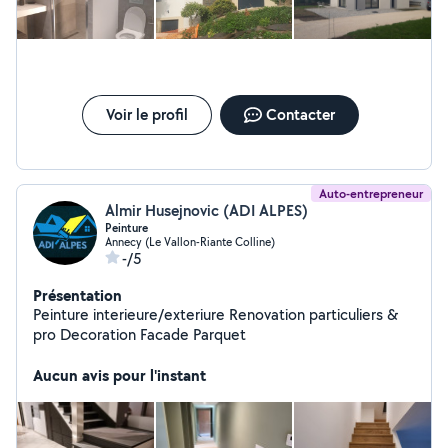
-- Intervention en Milieu Occupé --- De la première
pierre aux dernières finitions, votre projet est entre de
bonnes mains. Nous intervenons entre Chambèry et
Annecy !
Voir le profil
Contacter
Auto-entrepreneur
Almir Husejnovic (ADI ALPES)
Peinture
Annecy (Le Vallon-Riante Colline)
-/5
Présentation
Peinture interieure/exteriure Renovation particuliers &
pro Decoration Facade Parquet
Aucun avis pour l'instant