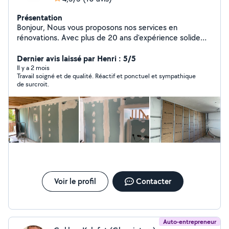
Présentation
Bonjour, Nous vous proposons nos services en
rénovations. Avec plus de 20 ans d'expérience solide
dans le domaine de la peinture, nous sommes à votre
disposition afin d'améliorer vos espaces de vie, qu'ils
Dernier avis laissé par Henri : 5/5
soient d'intérieurs ou d'extérieurs avec un excellent
Il y a 2 mois
Travail soigné et de qualité. Réactif et ponctuel et sympathique
rapport qualité / prix. Pour les murs et plafonds :
de surcroit.
Peinture pour, chambre, salon, cuisine, cadre porte,
fenêtre, volets, plafond, garage, portail meubles, poutre
etc * Enduit de rebouchage et lissage * Pose de
peinture (mat, satin, velours...) * Joints * Pose de lasure
et vernis * Crépi * Enduit talocher finition lisse,grater... *
Ravalement façade enduit parexlenko * Ravalement
façade enduit à la chaux Le tout avec les engagements
suivants : * Ecoute et conseils * Produits de qualité *
Travail soigné * Respect des délais * Propreté pendant
et à la fin du chantier * Devis gratuit sans engagement
Voir le profil
Contacter
Auto-entrepreneur