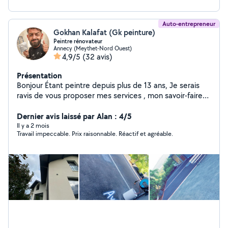
Auto-entrepreneur
Gokhan Kalafat (Gk peinture)
Peintre rénovateur
Annecy (Meythet-Nord Ouest)
4,9/5
(32 avis)
Présentation
Bonjour Étant peintre depuis plus de 13 ans, Je serais
ravis de vous proposer mes services , mon savoir-faire
et embellir votre foyer . Je saurais vous satisfaire avec
mon travail précis et propre .
Dernier avis laissé par Alan : 4/5
Il y a 2 mois
Travail impeccable. Prix raisonnable. Réactif et agréable.