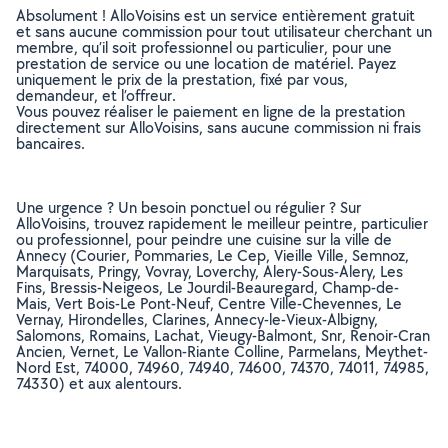
Absolument ! AlloVoisins est un service entièrement gratuit
et sans aucune commission pour tout utilisateur cherchant un
membre, qu’il soit professionnel ou particulier, pour une
prestation de service ou une location de matériel. Payez
uniquement le prix de la prestation, fixé par vous,
demandeur, et l’offreur.
Vous pouvez réaliser le paiement en ligne de la prestation
directement sur AlloVoisins, sans aucune commission ni frais
bancaires.
Une urgence ? Un besoin ponctuel ou régulier ? Sur
AlloVoisins, trouvez rapidement le meilleur peintre, particulier
ou professionnel, pour peindre une cuisine sur la ville de
Annecy (Courier, Pommaries, Le Cep, Vieille Ville, Semnoz,
Marquisats, Pringy, Vovray, Loverchy, Alery-Sous-Alery, Les
Fins, Bressis-Neigeos, Le Jourdil-Beauregard, Champ-de-
Mais, Vert Bois-Le Pont-Neuf, Centre Ville-Chevennes, Le
Vernay, Hirondelles, Clarines, Annecy-le-Vieux-Albigny,
Salomons, Romains, Lachat, Vieugy-Balmont, Snr, Renoir-Cran
Ancien, Vernet, Le Vallon-Riante Colline, Parmelans, Meythet-
Nord Est, 74000, 74960, 74940, 74600, 74370, 74011, 74985,
74330) et aux alentours.