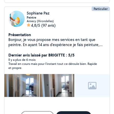
Particulier
Sophiane Paz
Peintre
Annecy (Hirondelles)
4,8/5
(97 avis)
Présentation
Bonjour, je vous propose mes services en tant que
peintre. En ayant 14 ans d'expérience je fais peinture,
tapisserie, décoration ... Sérieux, travail proprement,
dynamique je suis à votre disposition pour plus de
Dernier avis laissé par BRIGITTE : 5/5
renseignements. Merci d'avance.
Il y a plus de 6 mois
Travail en cours mais pour l'instant tout ce déroule bien. Rapide
et propre.