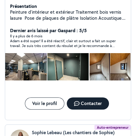
Présentation
Peinture d'intérieur et extérieur Traitement bois vernis
lasure Pose de plaques de plâtre Isolation Acoustique,
Land de verre etc Band a joint , Ratissage Lissage
Remplacement de carreaux/carrelages Rénovation de
Dernier avis laissé par Gaspard : 5/5
salles de bains Pose de sol stratifié Ragréage Pose de
Il y a plus de 6 mois
Adam a été super! Il a été réactif, clair et surtout a fait un super
bloc porte dans les cloison en placo Démolition Int/Ext
travail. Je suis très content du résulat et je le recommande à
Nettoyage fin de chantier Etc Etc Je suis disponible
100%.
dans Department Haute-Savoie 74000 Lundi au
Vendredi 08-17h en dehors de département de Haute-
Savoie, il faudra me contacter N'hésitez pas à me
contacter Merci Cordialement Mr Adam N
Voir le profil
Contacter
Auto-entrepreneur
Sophie Lebeau (Les chantiers de Sophie)