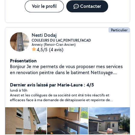
Voir le profil
Contacter
Particulier
Nesti Dodaj
COULEURS DU LAC,PEINTURE,FACAD
Annecy (Renoir-Cran Ancien)
4,5/5
(4 avis)
Présentation
Bonjour Je me permets de vous proposer mes services
en renovation peintre dans le batiment Nettoyage
facades
Dernier avis laissé par Marie-Laure : 4/5
lundi à 16h
Anest et les collègues de sa société ont été très réactifs et
efficaces face à ma demande de détapisserie et repeinte de
deux murs du salon. Demande postée le mardi, démarrage du
chantier le jeudi et fin des travaux le samedi soir. Tout cela
avec le sourire, un beau professionnalisme et un prix très
correct. Je recommande :)