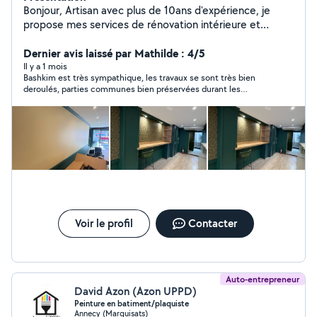
Bonjour, Artisan avec plus de 10ans d'expérience, je
propose mes services de rénovation intérieure et
extérieure : Peinture intérieure/extérieure Pose de
carrelage Pose de placo Pose de parquet Enduit et
Dernier avis laissé par Mathilde : 4/5
lissage Papier peint et fibre de verre Ravalement de
Il y a 1 mois
Bashkim est très sympathique, les travaux se sont très bien
façade Travail propre et soigné Devis gratuit
deroulés, parties communes bien préservées durant les
Déplacement 100150 km autour Téléphone / WhatsApp
travaux. Petit bémol cependant côté intérieur, nous vivions
dans l'appartement durant les travaux effectués dans une
pièce, et le nettoyage du lavabo/aspirateur et balais après
usage pour les travaux n'était vraiment pas au top... Je
recommande tout de même Bashkim.
Voir le profil
Contacter
Auto-entrepreneur
David Azon (Azon UPPD)
Peinture en batiment/plaquiste
Annecy (Marquisats)