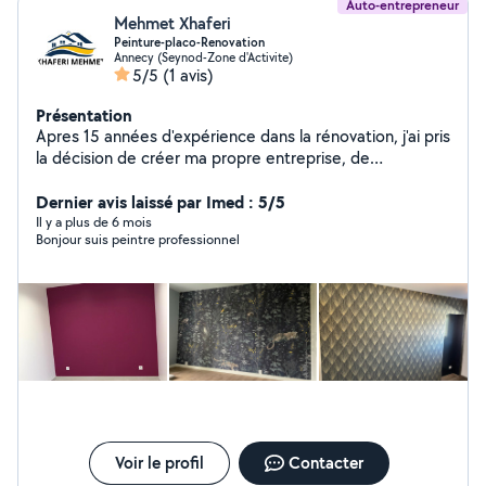
Auto-entrepreneur
Mehmet Xhaferi
Peinture-placo-Renovation
Annecy (Seynod-Zone d'Activite)
5/5
(1 avis)
Présentation
Apres 15 années d'expérience dans la rénovation, j'ai pris
la décision de créer ma propre entreprise, de
rénovation mais surtout de peinture. Je suis rigoureux,
mon travail est soigné.
Dernier avis laissé par Imed : 5/5
Il y a plus de 6 mois
Bonjour suis peintre professionnel
Voir le profil
Contacter