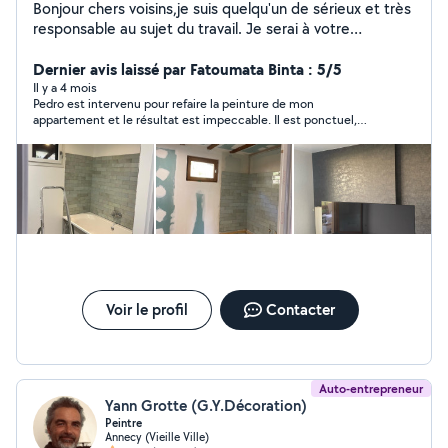
Bonjour chers voisins,je suis quelqu'un de sérieux et très
responsable au sujet du travail. Je serai à votre
disposition comme : peintre,plâtrerie-murs-plafonds
calicots, déménagement,entretien de jardin etc.
Dernier avis laissé par Fatoumata Binta : 5/5
toujours à votre disposition bien cordialement. Pedro
Il y a 4 mois
Pedro est intervenu pour refaire la peinture de mon
endy-Renov
appartement et le résultat est impeccable. Il est ponctuel,
respectueux, très professionnel et travaille avec beaucoup de
soin. C’est quelqu’un de confiance qui maîtrise parfaitement
son métier. Je le recommande vivement.
Voir le profil
Contacter
Auto-entrepreneur
Yann Grotte (G.Y.Décoration)
Peintre
Annecy (Vieille Ville)