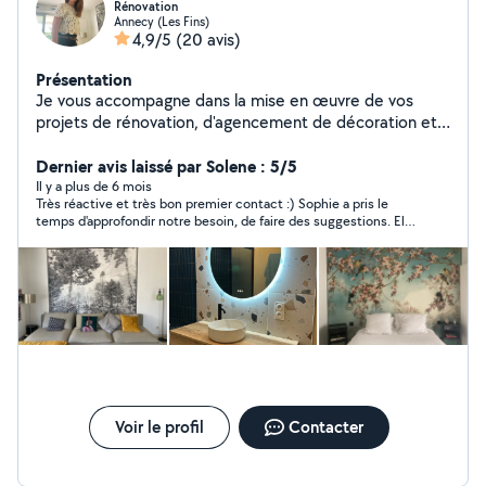
Rénovation
Annecy (Les Fins)
4,9/5
(20 avis)
Présentation
Je vous accompagne dans la mise en œuvre de vos
projets de rénovation, d'agencement de décoration et
d'entretien allant de 1 jour à quelques semaines. Placo,
enduit, tapisserie, peinture, parquet, faïence, carrelage,
Dernier avis laissé par Solene : 5/5
installation de luminaire, pose d'appareil sanitaire,
Il y a plus de 6 mois
Très réactive et très bon premier contact :) Sophie a pris le
réfection de joints, ... je réalise vos travaux d'intérieur.
temps d'approfondir notre besoin, de faire des suggestions. Elle
Les chantiers de Sophie se différencient en proposant
nous a proposé un devis extrêmement clair, avec l'ensemble
des solutions en adéquation avec vos attentes en
des matériaux utilisés, les métrages, une échelle de temps,
terme de réactivité et de prestation ainsi qu'en vous
l'échelonnement des paiements.. Je n'ai malheureusement pas
donné suite à se dernier mais je suis certaine que nous
apportant de la valeur.
collaborerons sur d'autre projets à venir. PS : Elle nous a confier
adorer effectuer les rénovations de salle de bain biscornue
donc si c'est votre cas... ;)
Voir le profil
Contacter