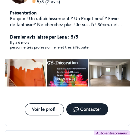
5/5
(2 avis)
Présentation
Bonjour ! Un rafraîchissement ? Un Projet neuf ? Envie
de fantaisie? Ne cherchez plus ! Je suis là ! Sérieux et
professionnel , je vous accompagne dans la réalisation
de vos projets dans la bonne humeur !
Dernier avis laissé par Lena : 5/5
Il y a 6 mois
personne très professionnelle et très à l'écoute
Voir le profil
Contacter
Auto-entrepreneur