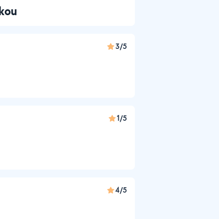
nkou
3/5
1/5
4/5