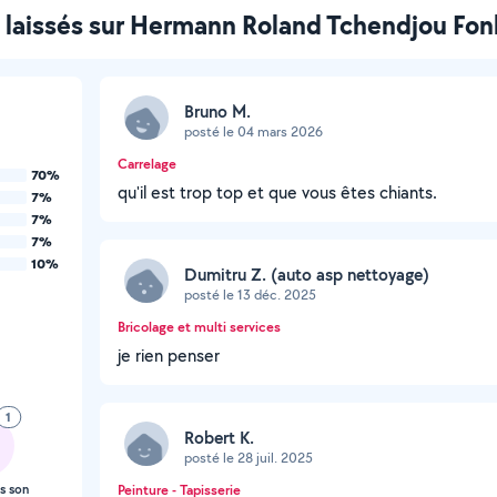
s laissés sur Hermann Roland Tchendjou Fo
Bruno M.
posté le 04 mars 2026
Carrelage
70%
qu'il est trop top et que vous êtes chiants.
7%
7%
7%
10%
Dumitru Z. (auto asp nettoyage)
posté le 13 déc. 2025
Bricolage et multi services
je rien penser
1
Robert K.
posté le 28 juil. 2025
s son
Peinture - Tapisserie