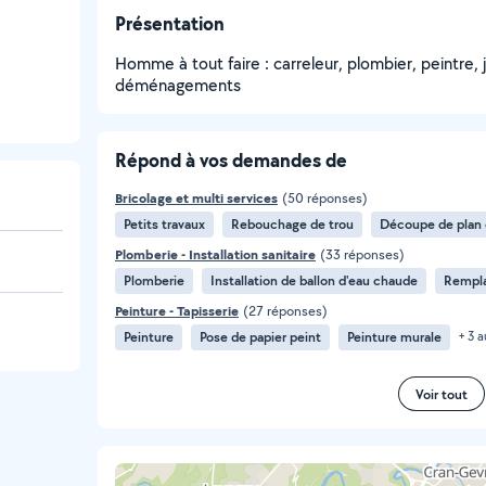
Présentation
Homme à tout faire : carreleur, plombier, peintre, 
déménagements
Répond à vos demandes de
Bricolage et multi services
(50 réponses)
Petits travaux
Rebouchage de trou
Découpe de plan d
Plomberie - Installation sanitaire
(33 réponses)
Plomberie
Installation de ballon d'eau chaude
Rempla
Peinture - Tapisserie
(27 réponses)
Peinture
Pose de papier peint
Peinture murale
+ 3 a
Voir tout