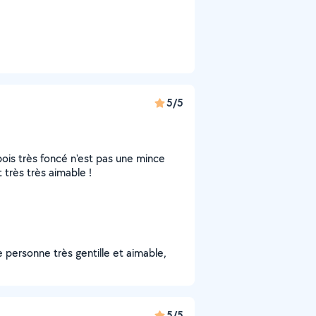
5/5
n bois très foncé n'est pas une mince
t très très aimable !
e personne très gentille et aimable,
5/5