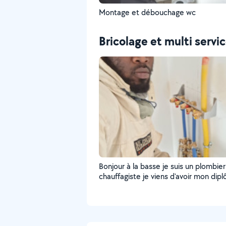
Montage et débouchage wc
Bricolage et multi servi
Bonjour à la basse je suis un plombier
chauffagiste je viens d'avoir mon dip
avant de me reconvertir j'étais carrel
faisait aussi un peu de peinture en a
de vos propositions