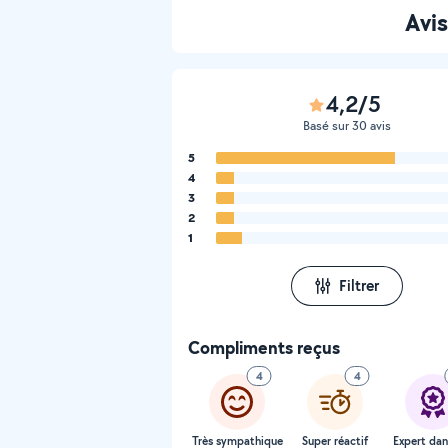
Avi
4,2/5
Basé sur 30 avis
5
4
3
2
1
Filtrer
Compliments reçus
4
4
Très sympathique
Super réactif
Expert dan