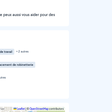
je peux aussi vous aider pour des
e travail
+ 2 autres
cement de robinetterie
utres
Leaflet
|
©
OpenStreetMap
contributors