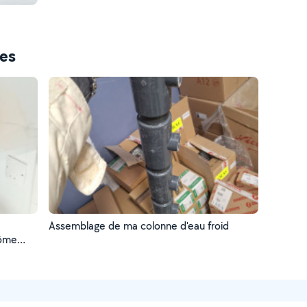
ces
Assemblage de ma colonne d'eau froid
lôme
eur et
ttente