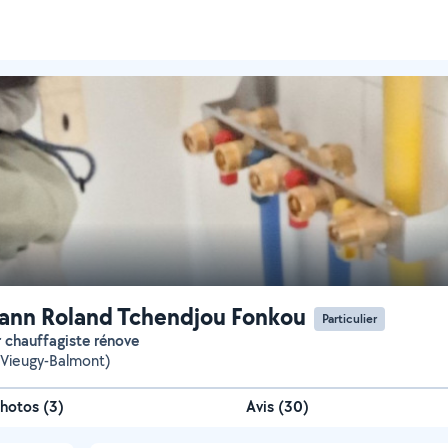
nn Roland Tchendjou Fonkou
Particulier
r chauffagiste rénove
Vieugy-Balmont)
hotos
(
3
)
Avis (30)