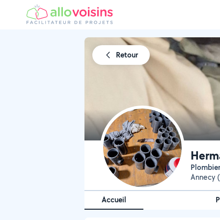
Retour
Herma
Plombie
Annecy (
Accueil
P