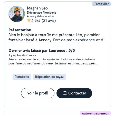
Particulier
Magnan Leo
Dépannage Plomberie
Annecy (Marquisats)
4,8/5
(21 avis)
Présentation
Bien le bonjour à tous Je me présente Léo, plombier
fontainier basé à Annecy. Fort de mon expérience et de
mes qualifications, je suis spécialisé dans les domaines
de la plomberie sanitaire et de la climatisation. Titulaire
Dernier avis laissé par Laurence : 5/5
d'un CAP Plomberie Sanitaire et d'un BP Génie
Il y a plus de 6 mois
Très vite disponible et très agréable. Il a trouver des solutions
Climatique, je mets mes compétences à votre service
pour faire du neuf avec du vieux. Le travail est minutieux, précis
pour des interventions de dépannage et petit travaux
et il explique tout ce qu'il fait. Je recommande vivement. Merci
de rénovation ou neuf. N'hésitez pas à me contacter au
encore.
81812496 en commençant par 07, pour toute demande
Plomberie
Réparation de tuyau
de dépannage ou de conseil dans ces domaines. Je me
ferai un plaisir de vous répondre rapidement. à bientôt
Voir le profil
Contacter
Auto-entrepreneur