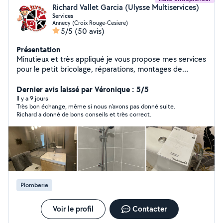
Richard Vallet Garcia (Ulysse Multiservices)
Services
Annecy (Croix Rouge-Cesiere)
5/5
(50 avis)
Présentation
Minutieux et très appliqué je vous propose mes services
pour le petit bricolage, réparations, montages de
meubles, installation luminaires, de tringles à rideaux,
plomberie etc... travail soigné et méticuleux. N'hésitez
Dernier avis laissé par Véronique : 5/5
pas à me contacter pour toutes demandes.
Il y a 9 jours
Très bon échange, même si nous n'avons pas donné suite.
Richard a donné de bons conseils et très correct.
Plomberie
Voir le profil
Contacter