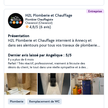
Entreprise
H2L Plomberie et Chauffage
Plombier Chauffagiste
Chavanod (Chavanod)
4,8/5
(6 avis)
Présentation
H2L Plomberie et Chauffage intervient à Annecy et
dans ses alentours pour tous vos travaux de plomberie,
chauffage et sanitaire. Installation, rénovation ou
dépannage : chaudières, radiateurs, chauffe-eaux, salles
Dernier avis laissé par Angelique : 5/5
de bains, climatisations, réseaux de chauffage et d'eau.
Il y a plus de 6 mois
Parfait ! Très réactif, professionnel, vraiment à l’écoute des
Nous utilisons des matériaux de qualité et assurons un
désirs du client, le tout dans une réelle sympathie et à des
service rapide, soigné et durable. Que vous soyez
devis plus que corrects. Je ne manquerai pas de refaire appel à
particulier ou professionnel, nous vous accompagnons
eux !
de l'étude de votre projet à la mise en service, avec le
souci du détail et le respect des délais. Contactez-nous
dès aujourd'hui pour un devis gratuit et personnalisé.
Plomberie
Remplacement de WC