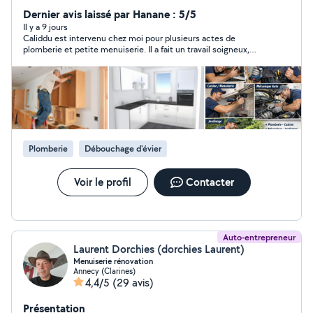
Dernier avis laissé par Hanane : 5/5
Il y a 9 jours
Caliddu est intervenu chez moi pour plusieurs actes de
plomberie et petite menuiserie. Il a fait un travail soigneux,
propre et s'est montré patient. Je le recommande fortement
pour ses compétences et son comportement respectueux.
Plomberie
Débouchage d'évier
Voir le profil
Contacter
Auto-entrepreneur
Laurent Dorchies (dorchies Laurent)
Menuiserie rénovation
Annecy (Clarines)
4,4/5
(29 avis)
Présentation