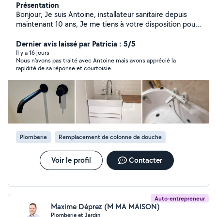
Présentation
Bonjour, Je suis Antoine, installateur sanitaire depuis
maintenant 10 ans, Je me tiens à votre disposition pour
tout type de travaux de plomberie, sanitaire et
chauffage sur le bassin Annécien et alentours. Si vous
Dernier avis laissé par Patricia : 5/5
avez une demande ou une question, n'hésitez pas ! A
Il y a 16 jours
Nous n'avons pas traité avec Antoine mais avons apprécié la
bientôt !
rapidité de sa réponse et courtoisie.
Plomberie
Remplacement de colonne de douche
Voir le profil
Contacter
Auto-entrepreneur
Maxime Déprez (M MA MAISON)
Plomberie et Jardin