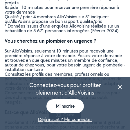
projets.
Rapide : 10 minutes pour recevoir une première réponse à
votre demande
Qualité / prix : 4 membres AlloVoisins sur 5* indiquent
qu’AlloVoisins propose un bon rapport qualité/prix
* Données issues d’une enquête AlloVoisins réalisée sur un
échantillon de 5 671 personnes interrogées (Février 2024)
Vous cherchez un plombier en urgence ?
Sur AlloVoisins, seulement 10 minutes pour recevoir une
première réponse à votre demande. Postez votre demande
et trouvez en quelques minutes un membre de confiance,
autour de chez vous, pour votre besoin urgent de plomberie -
installation sanitaire
Consultez les profils des membres, professionnels ou
particuliers, qui vous ont contacté. Présentation, photos de
réalisation, expertises, avis : trouvez l'offreur idéal, adapté à
Connectez-vous pour profiter
votre demande et à votre budget.
pleinement d'AlloVoisins
Conversez ensemble depuis la messagerie AlloVoisins pour
des échanges sécurisés et efficaces grâce aux outils
intégrés.
M'inscrire
Est-ce que AlloVoisins est gratuit ?
Carte
Déjà inscrit ? Me connecter
Absolument ! AlloVoisins est un service entièrement gratuit
et sans aucune commission pour tout utilisateur cherchant un