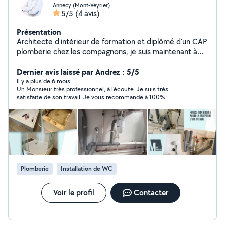
Annecy (Mont-Veyrier)
5/5
(4 avis)
Présentation
Architecte d'intérieur de formation et diplômé d'un CAP
plomberie chez les compagnons, je suis maintenant à
mon compte pour vous proposer mes services et
prendre soin de votre Chez vous. Un cumulus à
Dernier avis laissé par Andrez : 5/5
remplacer ? Une fuite à réparer ? Une salle de bain à
Il y a plus de 6 mois
Un Monsieur très professionnel, à l'écoute. Je suis très
rénover ? Je bichonne votre plomberie. Une pelouse
satisfaite de son travail. Je vous recommande à 100%
trop haute? Une haie à tailler? Un arbuste mal coiffer?
Je donne de l'air à vos extérieurs. Que ce soit en
intérieur ou à l'extérieur, avec M Ma Maison mon
entreprise, vous trouverez les compétences pour
entretenir votre Chez vous! Suivez-moi sur Facebook,
Insta et Linkedin!
Plomberie
Installation de WC
Voir le profil
Contacter