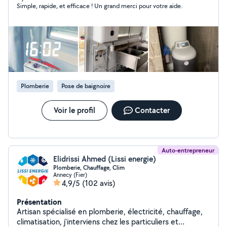
Simple, rapide, et efficace ! Un grand merci pour votre aide.
salle de bain
Plomberie
Pose de baignoire
Voir le profil
Contacter
Auto-entrepreneur
Elidrissi Ahmed (Lissi energie)
Plomberie, Chauffage, Clim
Annecy (Fier)
4,9/5
(102 avis)
Présentation
Artisan spécialisé en plomberie, électricité, chauffage,
climatisation, j'interviens chez les particuliers et