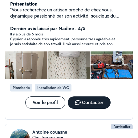
Présentation
"Vous recherchez un artisan proche de chez vous,
dynamique passionné par son activité, soucieux du
détail et qui saura prendre soin de votre logement ou
réaliser vos projets d'embellissements. N'hésitez plus, je
Dernier avis laissé par Nadine : 4/5
suis votre homme ! " Je suis à votre service pour
Il y a plus de 6 mois
Cyprien a répondu très rapidement, personne très agréable et
répondre à vos besoins en plomberie, chauffage, et
je suis satisfaite de son travail. Il m'a aussi écouté et pris son
climatisation. Vous avez un besoin d'un: -dépannage -
temps pour répondre à mes questions. Je referai appel à lui.prix
chauffe-eau -réparer une fuite -purger vos radiateurs -
convenable
déboucher un évier, une douche, un WC -refaire un
écoulement -entretenir votre pompe à chaleur -
entretenir votre climatisation -dépannage pompe à
pompe à chaleur/climatisation -désembouage de
plancher chauffant -pose d'une pompe à chaleur
Plomberie
Installation de WC
AIR/AIR -pose d'une pompe à chaleur AIR/ EAU -autres
demandes...
Voir le profil
Contacter
Particulier
Antoine couasne
Chauffage sanitaire