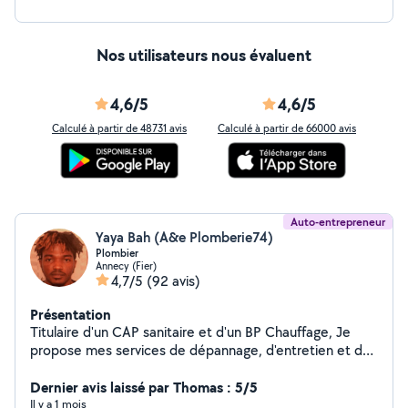
Nos utilisateurs nous évaluent
4,6/5
4,6/5
Calculé à partir de 48731 avis
Calculé à partir de 66000 avis
Auto-entrepreneur
Yaya Bah (A&e Plomberie74)
Plombier
Annecy (Fier)
4,7/5
(92 avis)
Présentation
Titulaire d'un CAP sanitaire et d'un BP Chauffage, Je
propose mes services de dépannage, d'entretien et de
modification. Ballon d'eau chaude , wc, lavabo,
baignoire, débouchage, recherche de fuite , différentes
Dernier avis laissé par Thomas : 5/5
modifications et tout travaux sanitaires Création de
Il y a 1 mois