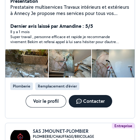
Présentation
Prestataire multiservices Travaux intérieurs et extérieurs
à Annecy Je propose mes services pour tous vos
travaux d'entretien, réparation et rénovation : peinture
intérieure et extérieure pose de carrelage et faïence
Dernier avis laissé par Amandine : 5/5
pose de parquet montage de meubles pose d'étagères,
Il y a 1 mois
Super travail , personne efficace et rapide je recommande
luminaires, tringles etc travaux de plomberie et
vivement Bekim et referai appel à lui sans hésiter pour d’autres
électricité entretien extérieur et jardin terrasse, clôture,
travaux intérieurs et extérieurs !
portail nettoyage et remise en état Travail sérieux,
soigné et rapide. Intervention sur Annecy et ses
alentours.
Plomberie
Remplacement d'évier
Voir le profil
Contacter
Entreprise
SAS JMOUNET-PLOMBIER
PLOMBERIE/CHAUFFAGE/BRICOLAGE