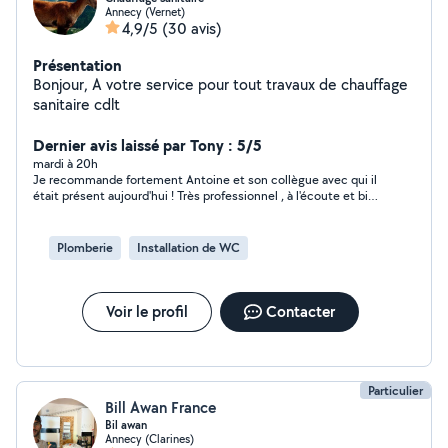
Annecy (Vernet)
4,9/5
(30 avis)
Présentation
Bonjour, A votre service pour tout travaux de chauffage
sanitaire cdlt
Dernier avis laissé par Tony : 5/5
mardi à 20h
Je recommande fortement Antoine et son collègue avec qui il
était présent aujourd'hui ! Très professionnel , à l'écoute et bien
sympathique , Il a su régler mon problème de changement de
mitigeur de cuisine avec un accès compliqué sous l'évier ( et
un prix très abordables ) . Il prend le temps de tout nettoyer a
Plomberie
Installation de WC
l'issue de sa prestation cela mérite un 5/5 largement BRAVO !
Voir le profil
Contacter
Particulier
Bill Awan France
Bil awan
Annecy (Clarines)