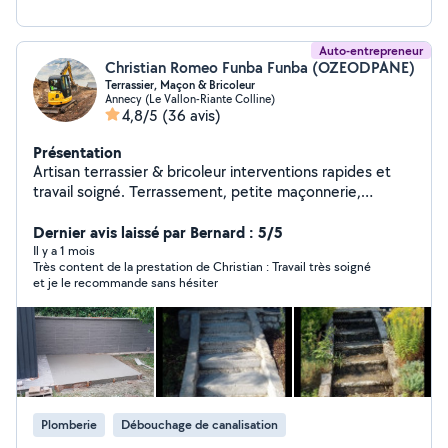
Auto-entrepreneur
Christian Romeo Funba Funba (OZEODPANE)
Terrassier, Maçon & Bricoleur
Annecy (Le Vallon-Riante Colline)
4,8/5
(36 avis)
Présentation
Artisan terrassier & bricoleur interventions rapides et
travail soigné. Terrassement, petite maçonnerie,
débouchage de canalisations, montage meubles et
bricolage divers. Sérieux, ponctuel et à l'écoute, je
Dernier avis laissé par Bernard : 5/5
propose des tarifs justes, des devis clairs et des
Il y a 1 mois
Très content de la prestation de Christian : Travail très soigné
chantiers propres. Disponible rapidement, satisfaction
et je le recommande sans hésiter
garantie.
Plomberie
Débouchage de canalisation