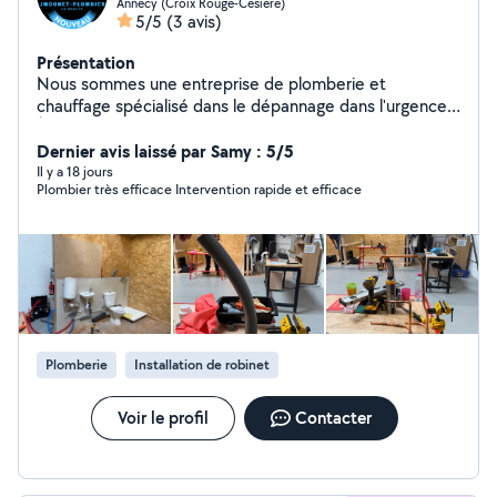
Annecy (Croix Rouge-Cesiere)
5/5
(3 avis)
Présentation
Nous sommes une entreprise de plomberie et
chauffage spécialisé dans le dépannage dans l'urgence.
À votre disposition 24/7 et 24/24. Nous sommes justes
dans nos prix, honnêtes et nous aimons rendre service.
Dernier avis laissé par Samy : 5/5
Il y a 18 jours
Plombier très efficace Intervention rapide et efficace
Plomberie
Installation de robinet
Voir le profil
Contacter