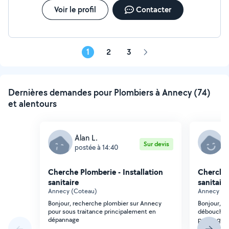
Voir le profil
Contacter
1
2
3
Page
suivante
Dernières demandes pour Plombiers à Annecy (74)
et alentours
Alan L.
S
Sur devis
postée à 14:40
p
Cherche Plomberie - Installation
Cherche 
sanitaire
sanitaire
Annecy (Coteau)
Annecy (Co
Bonjour, recherche plombier sur Annecy
Bonjour, J
pour sous traitance principalement en
déboucher 
dépannage
papier qui 
dans l'heur