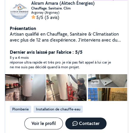
Akram Amara (Aktech Énergies)
Chauffage. Sanitaire. Clim
Argonay (Argonay)
5/5
(5 avis)
Présentation
Artisan qualifié en Chauffage, Sanitaire & Climatisation
avec plus de 12 ans d'expérience. J'interviens avec du
matériel professionnel afin de garantir un travail fiable,
soigné et durable. *Chauffage : chaudières, radiateurs,
Dernier avis laissé par Fabrice : 5/5
planchers chauffants, désembouage avec station
Il y a 4 mois
réponse ultra rapide et très pro. je n'ai pas fait appel à lui car je
professionnelle, équilibrage, dépannage et modification
ne me suis pas décidé quand à mon projet.
des réseaux. *Sanitaire : chauffe-eau, fuites,
robinetterie, WC, salles de bains, débouchage avec
matériel professionnel. *Climatisation : installation, mise
en service, entretien, dépannage et réparation dans le
respect des normes.
Plomberie
Installation de chauffe-eau
Voir le profil
Contacter