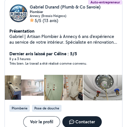
Auto-entrepreneur
Gabriel Durand (Plumb & Co Savoie)
Plombier
Annecy (Bressis-Neigeos)
5/5
(13 avis)
Présentation
Gabriel | Artisan Plombier à Annecy 6 ans d'expérience
au service de votre intérieur. Spécialiste en rénovation
de salles de bains et cuisines, je réalise vos travaux avec
exigence et précision, du conseil technique jusqu'aux
Dernier avis laissé par Céline : 5/5
finitions. Mes interventions : Étude & Conception :
Il y a 3 heures
Très bien. Le travail a été réalisé comme convenu.
Conseil client, dimensionnement des tuyauteries (débit
optimal) et évacuations dans les règles de l'art.
Rénovation sanitaire : Installation de vos équipements
pour des espaces modernes et durables. Production
d'ECS : Installation et remplacement de chauffe-eaux
électriques. Finition & Étanchéité : Réfection
professionnelle des mastics sanitaires périphériques.
Dépannage Plomberie : Intervention rapide pour la
Plomberie
Pose de douche
recherche de fuites, réparation de pannes et remise en
état des réseaux. Votre projet mérite une expertise
rigoureuse.
Voir le profil
Contacter