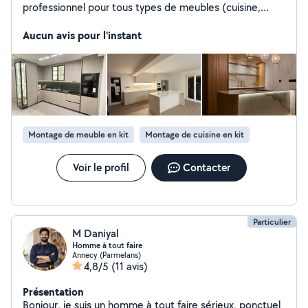
professionnel pour tous types de meubles (cuisine,
chambre, salon). Travail soigné et fiable. Satisfaction
garantie.
Aucun avis pour l'instant
Montage de meuble en kit
Montage de cuisine en kit
Voir le profil
Contacter
Particulier
M Daniyal
Homme à tout faire
Annecy (Parmelans)
4,8/5
(11 avis)
Présentation
Bonjour, je suis un homme à tout faire sérieux, ponctuel