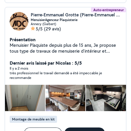
Auto-entrepreneur
Pierre-Emmanuel Grotte (Pierre-Emmanuel Grotte)
MenuisierAgenceur Plaquisterie
Annecy (Galbert)
5/5
(29 avis)
Présentation
Menuisier Plaquiste depuis plus de 15 ans, Je propose
tous type de travaux de menuiserie d'intérieur et
d'extérieur (pose de cuisines, parquet, pose de
chassis/porte terrasse bois etc). Je fabrique également
Dernier avis laissé par Nicolas : 5/5
des meubles, plans de travail sur mesure en massif. Ainsi
Il y a 2 mois
très professionnel le travail demandé a été impeccable je
que l'implatation, ferraillage, lainage, placage et enduits
recommande
pour la partie plaquisterie. Ceci avec garantie
décennale. Lien site internet et réseaux sociaux :
https://g.co/kgs/hKPQvSL
Montage de meuble en kit