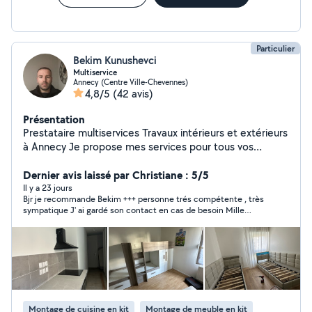
Particulier
Bekim Kunushevci
Multiservice
Annecy (Centre Ville-Chevennes)
4,8/5
(42 avis)
Présentation
Prestataire multiservices Travaux intérieurs et extérieurs
à Annecy Je propose mes services pour tous vos
travaux d'entretien, réparation et rénovation : peinture
intérieure et extérieure pose de carrelage et faïence
Dernier avis laissé par Christiane : 5/5
pose de parquet montage de meubles pose d'étagères,
Il y a 23 jours
Bjr je recommande Bekim +++ personne trés compétente , très
luminaires, tringles etc travaux de plomberie et
sympatique J' ai gardé son contact en cas de besoin Mille
électricité entretien extérieur et jardin terrasse, clôture,
mercis
portail nettoyage et remise en état Travail sérieux,
soigné et rapide. Intervention sur Annecy et ses
alentours.
Montage de cuisine en kit
Montage de meuble en kit