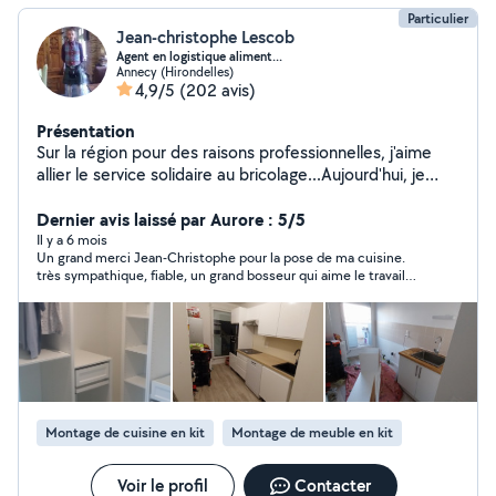
Particulier
Jean-christophe Lescob
Agent en logistique aliment...
Annecy (Hirondelles)
4,9/5
(202 avis)
Présentation
Sur la région pour des raisons professionnelles, j'aime
allier le service solidaire au bricolage...Aujourd'hui, je
fonctionne beaucoup en réseau (avec mes précédents
contacts passés ici). Je suis très sollicité en dehors de
Dernier avis laissé par Aurore : 5/5
ce site! Petite précision, j'adore ce que je fais...Et
Il y a 6 mois
Un grand merci Jean-Christophe pour la pose de ma cuisine.
l'amour du rapport social.
très sympathique, fiable, un grand bosseur qui aime le travail
bien fait. très réactif aussi puisque du jour au lendemain j'ai eu
besoin d'aide suite à un désistement. Ca fait du bien de
rencontrer des personnes comme ça qui aime rendre service
et partager tout simplement. Je recommande vivement!
Montage de cuisine en kit
Montage de meuble en kit
Voir le profil
Contacter