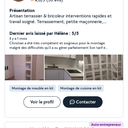
Présentation
Artisan terrassier & bricoleur interventions rapides et
travail soigné. Terrassement, petite maçonnerie,
débouchage de canalisations, montage meubles et
bricolage divers. Sérieux, ponctuel et à l'écoute, je
Dernier avis laissé par Hélène : 5/5
propose des tarifs justes, des devis clairs et des
Il y a 1 mois
Christian a été très compétent et soigneux pour le montage
chantiers propres. Disponible rapidement, satisfaction
malgré des difficultés qu'il a su gérer parfaitement Son tarif est
garantie.
raisonnable je recommande
Montage de meuble en kit
Montage de cuisine en kit
Voir le profil
Contacter
Auto-entrepreneur