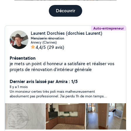
Découvrir
Auto-entrepreneur
Laurent Dorchies (dorchies Laurent)
Menuiserie rénovation
Annecy (Clarines)
4,4/5
(29 avis)
Présentation
je mets un point d honneur a satisfaire et réaliser vos
projets de rénovation d'intérieur générale
Dernier avis laissé par Amira : 1/5
Il y a 1 mois
Un monsieur certes très poli mais malheureusement
absolument pas professionnel. J’ai perdu 1h de mon temps
avec un bébé à lui expliquer mon projet il m’a fait des
propositions et s’est engagé sur un devis sur une durée de
quelques jours. J’attend toujours le devis ! Le plus fort c’est que
j’ai posté une autre annonce pour de la serrurerie et il y a aussi
répondu ne se souvenant pas de qui je suis. Bref très mauvaise
expérience