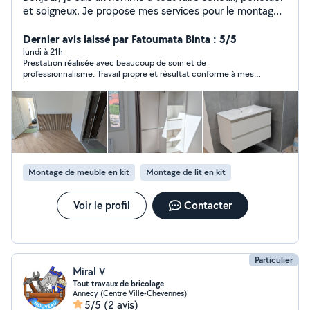
et soigneux. Je propose mes services pour le montage
et démontage de meubles, petits travaux de bricolage,
peinture, jardinage, plomberie, électricité de base, pose
Dernier avis laissé par Fatoumata Binta : 5/5
de luminaires, fixation d'étagères, dépannage
lundi à 21h
Prestation réalisée avec beaucoup de soin et de
informatique et divers travaux du quotidien.
professionnalisme. Travail propre et résultat conforme à mes
attentes
Montage de meuble en kit
Montage de lit en kit
Voir le profil
Contacter
Particulier
Miral V
Tout travaux de bricolage
Annecy (Centre Ville-Chevennes)
5/5
(2 avis)