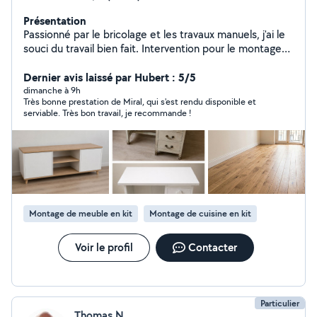
Présentation
Passionné par le bricolage et les travaux manuels, j'ai le
souci du travail bien fait. Intervention pour le montage
de meubles, la pose de cuisine, la peinture, les petites
réparations, la fixation de luminaires, le débarassage et
Dernier avis laissé par Hubert : 5/5
l'aide au déménagement. Chaque prestation est
dimanche à 9h
Très bonne prestation de Miral, qui s'est rendu disponible et
réalisée avec sérieux, ponctualité et dans le respect de
serviable. Très bon travail, je recommande !
vos attentes. N'hésitez pas à me contacter pour
échanger sur vos projets !
Montage de meuble en kit
Montage de cuisine en kit
Voir le profil
Contacter
Particulier
Thomas N