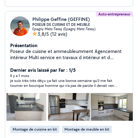
Auto-entrepreneur
Philippe Geffine (GEFFINE)
POSEUR DE CUISINE ET DE MEUBLE
Epagny Metz-Tessy (Epagny Metz-Tessy)
3,8/5
(12 avis)
Présentation
Poseur de cuisine et ammeubleumment Agencement
intérieur Multi service en travaux d intérieur et d
extérieur Manutention divers Transport fourgon
mercedes sprinter rallonger
Dernier avis laissé par Far : 1/5
Il y a 1 mois
je suis très très déçu ça fait une bonne semaine qu'il me fait
tourner en bourique homme qui n'a pas de parole il devait venir
voir ma cuisine aujourd'hui ce qui n'a pas été fait nous avions
programmer de la monter samedi 4 juillet et la monsieur qui n'a
pas de parole a tout annulé je vous le deconseil fortement
,c'est malheureux que des gens comme ça existe
Montage de cuisine en kit
Montage de meuble en kit