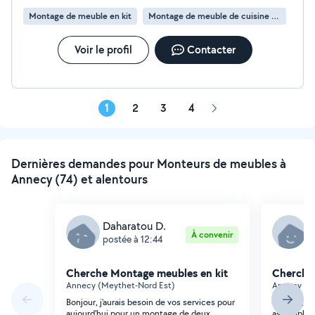
Montage de meuble en kit
Montage de meuble de cuisine en kit
Voir le profil
Contacter
1
2
3
4
Page
suivante
Dernières demandes pour Monteurs de meubles à
Annecy (74) et alentours
Daharatou D.
O
À convenir
postée à 12:44
p
Cherche Montage meubles en kit
Cherche
Annecy (Meythet-Nord Est)
Annecy (Le
Bonjour, j'aurais besoin de vos services pour
Bonjour, j 
aujourd'hui pour un montage de deux
assembler 1