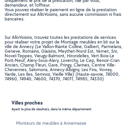
uniquement le prix de la prestation, fixé par vous,
demandeur, et l’offreur.
Vous pouvez réaliser le paiement en ligne de la prestation
directement sur AlloVoisins, sans aucune commission ni frais
bancaires.
Sur AlloVoisins, trouvez toutes les prestations de services
pour réaliser votre projet de Montage meubles en kit sur la
ville de Annecy (Le Vallon-Riante Colline, Galbert, Parmelans,
Geneve, Romains, Glaisins, Meythet-Nord Est, Vernet, Snr,
Novel-Teppes, Vieugy-Balmont, Hirondelles, Vert Bois-Le
Pont-Neuf, Alery-Sous-Alery, Loverchy, Le Cep, Renoir-Cran
Ancien, Champ Fleuri, Gare, Pringy, Clarines, Centre Ville-
Chevennes, Salomons, Annecy-Albigny, Les Fins, Vovray,
Varde, Les Iles, Semnoz, Vieille Ville) (Haute-savoie, 74000,
74960, 74940, 74600, 74370, 74011, 74985, 74330)
Villes proches
Ayant le plus de résultats, dans le même département
Monteurs de meubles à Annemasse