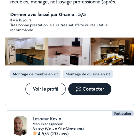
meubles, menage, nettoyage professionnel(après
chantier etc), installation de meubles. Je travaille à
Annecy et ses environs (50+km)
Dernier avis laissé par Ghania : 5/5
Il y a 12 jours
Très bonne prestation je suis très satisfaite du résultat je
recommande
Montage de meuble en kit
Montage de cuisine en kit
Voir le profil
Contacter
Particulier
Lesoeur Kevin
Menuisier agenceur
Annecy (Centre Ville-Chevennes)
4,5/5
(20 avis)