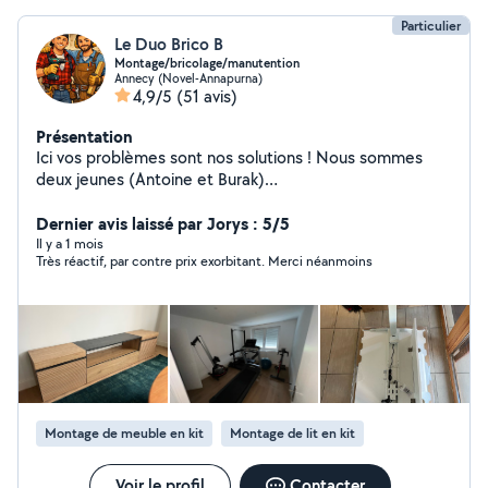
Particulier
Le Duo Brico B
Montage/bricolage/manutention
Annecy (Novel-Annapurna)
4,9/5
(51 avis)
Présentation
Ici vos problèmes sont nos solutions ! Nous sommes
deux jeunes (Antoine et Burak)
Menuisier/bricoleur/réparateur/aide au déménagement
de mobilier depuis plusieurs années. Nous nous
Dernier avis laissé par Jorys : 5/5
attaquons à toute sorte de mobilier en kit ou en
Il y a 1 mois
Très réactif, par contre prix exorbitant. Merci néanmoins
réparation et de toute marque comme IKEA, BUT,
AMAZON, BRICO DÉPÔT et plein d'autre encore. On
s'occupe notamment des tringles et rails à rideaux, des
luminaires et des étagères si vous le souhaitez. Nous
proposons nos services seul ou à deux contre une
rémunération bien accessible à tout le monde car nous
aimons beaucoup notre travail et nous finançons un
projet personnel chacun de notre coté donc nous
Montage de meuble en kit
Montage de lit en kit
sommes au plus haut degrés de motivation pour vous
apportez les meilleurs services possibles. Nous
travaillons qu'avec du matériel professionnel comme
Voir le profil
Contacter