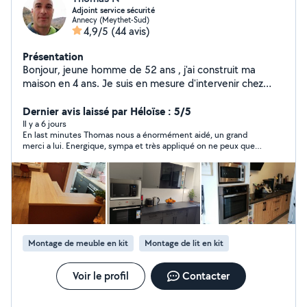
Adjoint service sécurité
Annecy (Meythet-Sud)
4,9/5
(44 avis)
Présentation
Bonjour, jeune homme de 52 ans , j'ai construit ma
maison en 4 ans. Je suis en mesure d'intervenir chez
vous pour quasiment tous les travaux du bâtiment.
Montage interphone RING Je peux monter vos roues
Dernier avis laissé par Héloïse : 5/5
sur votre véhicule. Transporter deux roues, tondeuse
Il y a 6 jours
En last minutes Thomas nous a énormément aidé, un grand
ect.. Un problème ? posez moi votre question ! Soit je
merci a lui. Energique, sympa et très appliqué on ne peux que
vous propose une solution ! Soit cela dépasse mes
le recommander.
compétences et je vous dis clairement que je ne sais
pas faire.
Montage de meuble en kit
Montage de lit en kit
Voir le profil
Contacter