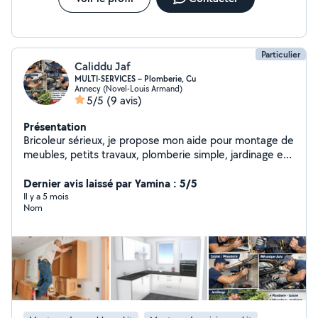
BOSCH, MAKITA, DEWALT, STANLEY, MAGNUSSON,
etc... pour vous apporter un travail de qualité. Merci de
votre confiance.
Particulier
Caliddu Jaf
MULTI-SERVICES – Plomberie, Cu
Annecy (Novel-Louis Armand)
5/5
(9 avis)
Présentation
Bricoleur sérieux, je propose mon aide pour montage de
meubles, petits travaux, plomberie simple, jardinage et
petite mécanique. Travail propre et ec.ec
Dernier avis laissé par Yamina : 5/5
Il y a 5 mois
Nom