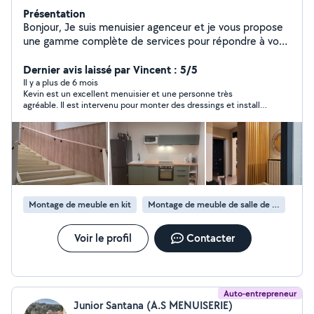
Présentation
Bonjour, Je suis menuisier agenceur et je vous propose
une gamme complète de services pour répondre à vos
besoins en aménagement intérieur et extérieur. Avec un
soucis du détail et un travail soigné,je m'engage à fournir
Dernier avis laissé par Vincent : 5/5
des résultats de haute qualité. *pose ou modernisation
Il y a plus de 6 mois
Kevin est un excellent menuisier et une personne très
de cuisine *pose de terrasse *pose de parquets et sols
agréable. Il est intervenu pour monter des dressings et installer
stratifiés *aménagements intérieur de placards *pose
des fileurs, et le résultat est parfait ! Son travail est soigné,
de portes coulissantes *montage de meubles *pose de
précis et professionnel. En plus, il est très respectueux : il se
tout types de menuiserie intérieur
déchausse en arrivant, protège les lieux, range tout avant de
partir et prend même le temps de nettoyer. Il est aussi de très
bon conseil et propose des solutions astucieuses. Ponctuel,
méticuleux et en plus très gentil, je le recommande sans
hésitation.
Montage de meuble en kit
Montage de meuble de salle de bain en kit
Voir le profil
Contacter
Auto-entrepreneur
Junior Santana (A.S MENUISERIE)