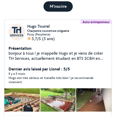
M'inscrire
Auto-entrepreneur
Hugo Tourrel
Charpente couverture zinguerie
Poisy (Peripherie)
3,7/5
(3 avis)
Présentation
bonjour à tous ! je m'appelle Hugo et je viens de créer
TH Services, actuellement étudiant en BTS SCBH en
alternance Passionné par le milieu de la construction et
du bois depuis mes 12ans j'ai décidé d'ouvrir ma micro
Dernier avis laissé par Lionel : 5/5
entreprise en parallèle de mes études. Je propose mes
Il y a 5 mois
Hugo est très sérieux et travaille très bien ! je recommande
services sur Annecy et les alentours pour : Petit travaux
vivement
et entretien de Zinguerie, toiture et de velux
Construction de terrasse, abri bois et bardage Petits
chantiers & bricolage en tout genre Nettoyage,
entretien intérieur/extérieur Montage, réparations,
petits travaux divers Mon objectif : vous simplifier la vie
et réaliser un travail propre et de qualité qui s'adapte à
vous particuliers ou professionnels N'hésitez pas à me