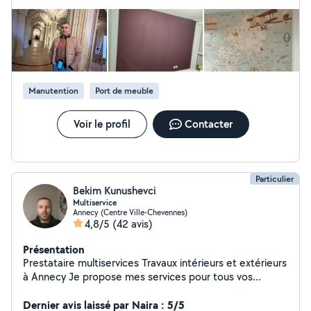
même.
vous et pour moi.Bone continuation à tous.
Manutention
Port de meuble
Voir le profil
Contacter
Particulier
Bekim Kunushevci
Multiservice
Annecy (Centre Ville-Chevennes)
4,8/5
(42 avis)
Présentation
Prestataire multiservices Travaux intérieurs et extérieurs
à Annecy Je propose mes services pour tous vos
travaux d'entretien, réparation et rénovation : peinture
intérieure et extérieure pose de carrelage et faïence
Dernier avis laissé par Naira : 5/5