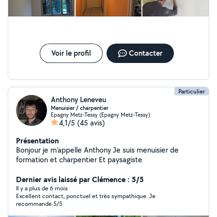
et lissage Pose de peinture (mat, satin, velours) Pose de
lasure et vernis Le tout avec les engagements suivants:
Écoute et conseils Produits de qualité Travail soigné
N'hésitez pas à me contacter pour plus d'informations !
Voir le profil
Contacter
Particulier
Anthony Leneveu
Menuisier / charpentier
Epagny Metz-Tessy (Epagny Metz-Tessy)
4,1/5
(45 avis)
Présentation
Bonjour je m'appelle Anthony Je suis menuisier de
formation et charpentier Et paysagiste
Dernier avis laissé par Clémence : 5/5
Il y a plus de 6 mois
Excellent contact, ponctuel et très sympathique. Je
recommande 5/5