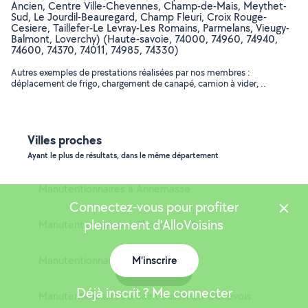
Ancien, Centre Ville-Chevennes, Champ-de-Mais, Meythet-
Sud, Le Jourdil-Beauregard, Champ Fleuri, Croix Rouge-
Cesiere, Taillefer-Le Levray-Les Romains, Parmelans, Vieugy-
Balmont, Loverchy) (Haute-savoie, 74000, 74960, 74940,
74600, 74370, 74011, 74985, 74330)
Autres exemples de prestations réalisées par nos membres :
déplacement de frigo, chargement de canapé, camion à vider, ..
Villes proches
Ayant le plus de résultats, dans le même département
Manutentionnaires à Annemasse
Connectez-vous pour profiter
pleinement d'AlloVoisins
Manutentionnaires à Thonon-les-Bains
Manutentionnaires à Gaillard
M'inscrire
Carte
Déjà inscrit ? Me connecter
Manutentionnaires à Saint-Julien-en-Genevois