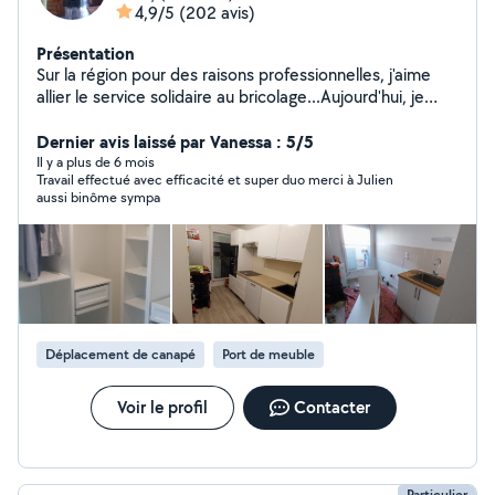
4,9/5
(202 avis)
Présentation
Sur la région pour des raisons professionnelles, j'aime
allier le service solidaire au bricolage...Aujourd'hui, je
fonctionne beaucoup en réseau (avec mes précédents
contacts passés ici). Je suis très sollicité en dehors de
Dernier avis laissé par Vanessa : 5/5
ce site! Petite précision, j'adore ce que je fais...Et
Il y a plus de 6 mois
Travail effectué avec efficacité et super duo merci à Julien
l'amour du rapport social.
aussi binôme sympa
Déplacement de canapé
Port de meuble
Voir le profil
Contacter
Particulier