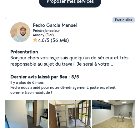
Proposer mes services
Particulier
Pedro Garcia Manuel
Peintre,bricoleur
Annecy (Fier)
4,6/5
(36 avis)
Présentation
Bonjour chers voisins,je suis quelqu'un de sérieux et très
responsable au sujet du travail. Je serai à votre
disposition comme : peintre,plâtrerie-murs-plafonds
calicots, déménagement,entretien de jardin etc.
Dernier avis laissé par Bea : 5/5
toujours à votre disposition bien cordialement. Pedro
Il y a plus de 6 mois
Pedro nous a aidé pour notre déménagement, juste excellent
endy-Renov
comme à son habitude !