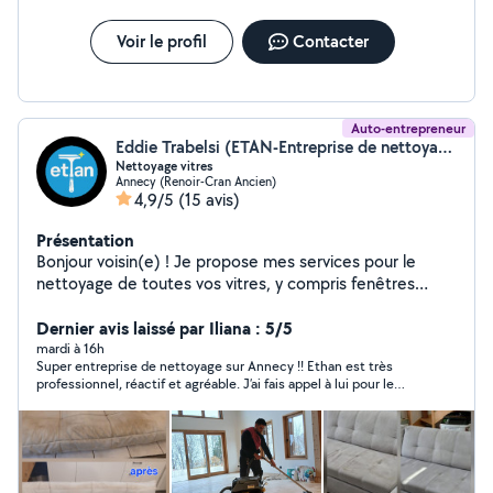
Voir le profil
Contacter
Auto-entrepreneur
Eddie Trabelsi (ETAN-Entreprise de nettoyage)
Nettoyage vitres
Annecy (Renoir-Cran Ancien)
4,9/5
(15 avis)
Présentation
Bonjour voisin(e) ! Je propose mes services pour le
nettoyage de toutes vos vitres, y compris fenêtres
classiques, baies vitrées, velux, vérandas et vitres en
hauteur ou extérieures, ainsi que l'entretien ménager
Dernier avis laissé par Iliana : 5/5
complet pour appartements et maisons. Services
mardi à 16h
Super entreprise de nettoyage sur Annecy !! Ethan est très
proposés : Nettoyage de vitres : intérieur et extérieur,
professionnel, réactif et agréable. J’ai fais appel à lui pour le
toutes tailles Velux et vérandas : nettoyage en hauteur
nettoyage de mon tapis et il a réussi à lui donner une seconde
ou difficiles d'accès Vitres extérieures : toutes surfaces
vie ! Je recommande fortement
exposées aux intempéries Ménage complet : sols,
dépoussiérage, cuisine, salle de bain, rangement selon
vos besoins Services personnalisés : je m'adapte à votre