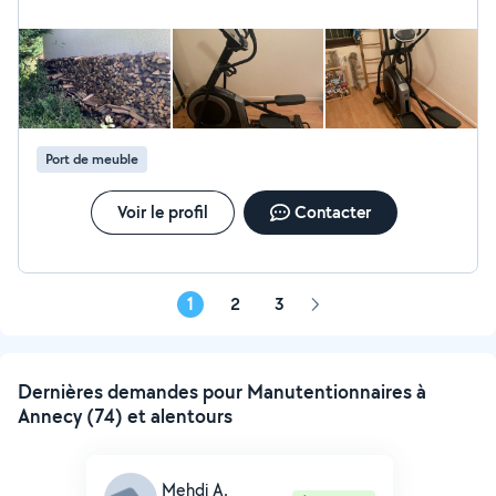
Port de meuble
Voir le profil
Contacter
1
2
3
Page
suivante
Dernières demandes pour Manutentionnaires à
Annecy (74) et alentours
Mehdi A.