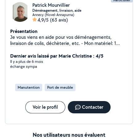
Patrick Mourvillier
Déménagement, livraison, aide
Annecy (Novel-Annapurna)
4,9/5
(63 avis)
Présentation
Je vous viens en aide pour vos déménagements,
livraison de colis, déchèterie, etc. - Mon matériel: 1
chariot, 2 plateaux à roulettes, 1 diable, des sangles de
portage (pianos, gros canapés, électroménagers...), des
Dernier avis laissé par Marie Christine : 4/5
couvertures et des outils si besoin. - Je peux être
Il y a plus de 6 mois
échange sympa
accompagné par une personne, particulièrement forte
physiquement et habituée aussi aux ports de charges
lourdes. - Disponible, prestation de qualité assurée -
Horaires souples (soir, week-end possible)
Manutention
Port de meuble
Voir le profil
Contacter
Nos utilisateurs nous évaluent