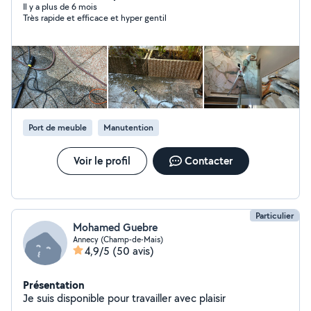
pose de parquet montage de meubles pose d'étagères,
Il y a plus de 6 mois
Très rapide et efficace et hyper gentil
luminaires, tringles etc travaux de plomberie et
électricité entretien extérieur et jardin terrasse, clôture,
portail nettoyage et remise en état Travail sérieux,
soigné et rapide. Intervention sur Annecy et ses
alentours.
Port de meuble
Manutention
Voir le profil
Contacter
Particulier
Mohamed Guebre
Annecy (Champ-de-Mais)
4,9/5
(50 avis)
Présentation
Je suis disponible pour travailler avec plaisir