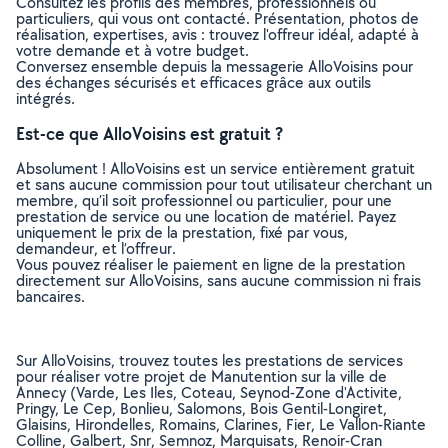
Consultez les profils des membres, professionnels ou
particuliers, qui vous ont contacté. Présentation, photos de
réalisation, expertises, avis : trouvez l'offreur idéal, adapté à
votre demande et à votre budget.
Conversez ensemble depuis la messagerie AlloVoisins pour
des échanges sécurisés et efficaces grâce aux outils
intégrés.
Est-ce que AlloVoisins est gratuit ?
Absolument ! AlloVoisins est un service entièrement gratuit
et sans aucune commission pour tout utilisateur cherchant un
membre, qu’il soit professionnel ou particulier, pour une
prestation de service ou une location de matériel. Payez
uniquement le prix de la prestation, fixé par vous,
demandeur, et l’offreur.
Vous pouvez réaliser le paiement en ligne de la prestation
directement sur AlloVoisins, sans aucune commission ni frais
bancaires.
Sur AlloVoisins, trouvez toutes les prestations de services
pour réaliser votre projet de Manutention sur la ville de
Annecy (Varde, Les Iles, Coteau, Seynod-Zone d'Activite,
Pringy, Le Cep, Bonlieu, Salomons, Bois Gentil-Longiret,
Glaisins, Hirondelles, Romains, Clarines, Fier, Le Vallon-Riante
Colline, Galbert, Snr, Semnoz, Marquisats, Renoir-Cran