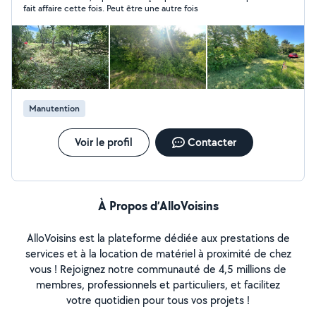
Formation de Soudeur J effectue d autre tâche
fait affaire cette fois. Peut être une autre fois
Débroussaillage Tonte Entretien de haie Désherbage
Nettoyer terrasse karcher Ramassage de feuilles
Déneigement Petite plomberie Petite électricité
Montage de meuble Et autre à convenir Secteur haute
Savoie / Savoie / Ain selon localisation. Merci pour votre
confiance
Manutention
Voir le profil
Contacter
À Propos d’AlloVoisins
AlloVoisins est la plateforme dédiée aux prestations de
services et à la location de matériel à proximité de chez
vous ! Rejoignez notre communauté de 4,5 millions de
membres, professionnels et particuliers, et facilitez
votre quotidien pour tous vos projets !