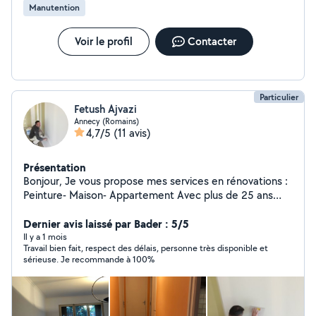
Manutention
contacter pour un devis, un renseignement ou juste un
conseil, je serai heureux de répondre à vos demandes
Basé à Annecy Contact en message privé
Voir le profil
Contacter
Particulier
Fetush Ajvazi
Annecy (Romains)
4,7/5
(11 avis)
Présentation
Bonjour, Je vous propose mes services en rénovations :
Peinture- Maison- Appartement Avec plus de 25 ans
d'expérience solide dans le domaine de la peinture, je
propose mes services afin d'améliorer vos espaces de
Dernier avis laissé par Bader : 5/5
vie, qu'ils soient intérieurs ou extérieurs avec un
Il y a 1 mois
Travail bien fait, respect des délais, personne très disponible et
excellent rapport qualité/ prix. Pour les murs et
sérieuse. Je recommande à 100%
plafonds: Je peins les chambres, salons, cuisines, cadres
de porte fenêtre, volets, plafonds, garages, portails,
meubles, poutres, etc -Pose de papier peint, toile à
peindre, pose d'étoile de verre: Enduit de rebouchage