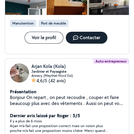
Manutention
Port de meuble
Voir le profil
Contacter
Auto-entrepreneur
Arjan Kola (Kola)
Jardinier et Paysagiste
Annecy (Meythet-Nord Est)
4,6/5
(42 avis)
Présentation
Bonjour On repart , on peut recoudre , couper et faire
beaucoup plus avec des vêtements . Aussi on peut vous
offrir de l' aide à déménagement, jardinier, bricolage
ménage,petits travaux et déchèterie si vous avez
Dernier avis laissé par Roger : 5/5
besoin..J'ai joué au piano si vous avez besoin de faire
Il y a plus de 6 mois
Arjan m'a fait une proposition correct mais un voisin plus
des cours de piano pour débutants.Les prix sont
proche m'a fait une proposition moins chère. Merci quand
toujours raisonnables.Je vous souhaite les meilleurs pour