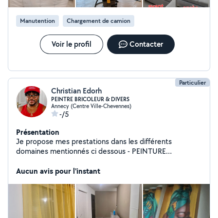
logement et à vos priorités Pourquoi me choisir ? Travail
soigneux, minutieux et sécurisé Ponctuel, fiable et
Manutention
Chargement de camion
respectueux de votre intérieur Équipement adapté pour
tous types de vitres et surfaces Résultat impeccable
garanti
Voir le profil
Contacter
Particulier
Christian Edorh
PEINTRE BRICOLEUR & DIVERS
Annecy (Centre Ville-Chevennes)
-/5
Présentation
Je propose mes prestations dans les différents
domaines mentionnés ci dessous - PEINTURE
BÂTIMENT INTÉRIEURE -MANUTENTION - BRICOLAGE
-MONTAGE MEUBLES KIT ect
Aucun avis pour l'instant