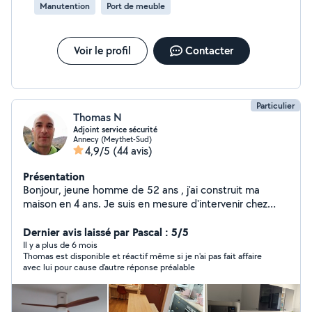
Manutention
Port de meuble
Voir le profil
Contacter
Particulier
Thomas N
Adjoint service sécurité
Annecy (Meythet-Sud)
4,9/5
(44 avis)
Présentation
Bonjour, jeune homme de 52 ans , j'ai construit ma
maison en 4 ans. Je suis en mesure d'intervenir chez
vous pour quasiment tous les travaux du bâtiment. Je
peux monter vos roues sur votre véhicule. Transporter
Dernier avis laissé par Pascal : 5/5
deux roues, tondeuse ect.. Un problème ? posez moi
Il y a plus de 6 mois
Thomas est disponible et réactif même si je n'ai pas fait affaire
votre question ! Soit je vous propose une solution ! Soit
avec lui pour cause d'autre réponse préalable
cela dépasse mes compétences et je vous dis
clairement que je ne sais pas faire.