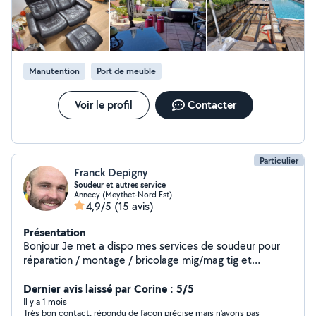
Manutention
Port de meuble
Voir le profil
Contacter
Particulier
Franck Depigny
Soudeur et autres service
Annecy (Meythet-Nord Est)
4,9/5
(15 avis)
Présentation
Bonjour Je met a dispo mes services de soudeur pour
réparation / montage / bricolage mig/mag tig et
soudeur mma ( électrode enrobé ) J ai été 10 ans dans
la pose de charpentes métallique et soudures Mes
Dernier avis laissé par Corine : 5/5
niveau études cap serrurier metallier. Charpentier
Il y a 1 mois
Très bon contact, répondu de façon précise mais n'avons pas