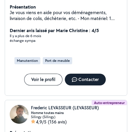
Présentation
Je vous viens en aide pour vos déménagements,
livraison de colis, déchèterie, etc. - Mon matériel: 1
chariot, 2 plateaux à roulettes, 1 diable, des sangles de
portage (pianos, gros canapés, électroménagers...), des
Dernier avis laissé par Marie Christine : 4/5
couvertures et des outils si besoin. - Je peux être
Il y a plus de 6 mois
échange sympa
accompagné par une personne, particulièrement forte
physiquement et habituée aussi aux ports de charges
lourdes. - Disponible, prestation de qualité assurée -
Horaires souples (soir, week-end possible)
Manutention
Port de meuble
Voir le profil
Contacter
Auto-entrepreneur
Frederic LEVASSEUR (LEVASSEUR)
Homme toutes mains
Sillingy (Sillingy)
4,9/5
(156 avis)