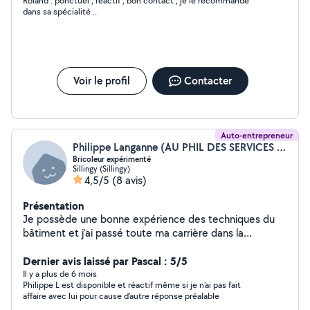
Roland : ponctuel , réactif , bon contact , je le recommande
dans sa spécialité ..
Voir le profil
Contacter
Auto-entrepreneur
Philippe Langanne (AU PHIL DES SERVICES - APDS)
Bricoleur expérimenté
Sillingy (Sillingy)
4,5/5
(8 avis)
Présentation
Je possède une bonne expérience des techniques du
bâtiment et j'ai passé toute ma carrière dans la
maintenance. Je peux faire des petits travaux
électriques, de plomberie, du montage de meubles, des
Dernier avis laissé par Pascal : 5/5
réparations, de la peinture, de la tapisserie, du
Il y a plus de 6 mois
Philippe L est disponible et réactif même si je n'ai pas fait
nettoyage intérieur et extérieur..., et je peux rendre des
affaire avec lui pour cause d'autre réponse préalable
services à la personne (livraison de colis, de courses, ...).