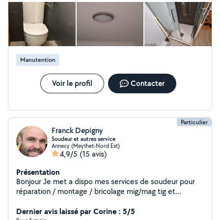
Manutention
Voir le profil
Contacter
Particulier
Franck Depigny
Soudeur et autres service
Annecy (Meythet-Nord Est)
4,9/5
(15 avis)
Présentation
Bonjour Je met a dispo mes services de soudeur pour
réparation / montage / bricolage mig/mag tig et
soudeur mma ( électrode enrobé ) J ai été 10 ans dans
la pose de charpentes métallique et soudures Mes
Dernier avis laissé par Corine : 5/5