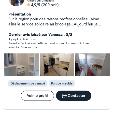
Annecy (Hirondelles)
4,9/5
(202 avis)
Présentation
Sur la région pour des raisons professionnelles, j'aime
allier le service solidaire au bricolage...Aujourd'hui, je
fonctionne beaucoup en réseau (avec mes précédents
contacts passés ici). Je suis très sollicité en dehors de
Dernier avis laissé par Vanessa : 5/5
ce site! Petite précision, j'adore ce que je fais...Et
Il y a plus de 6 mois
Travail effectué avec efficacité et super duo merci à Julien
l'amour du rapport social.
aussi binôme sympa
Déplacement de canapé
Port de meuble
Voir le profil
Contacter