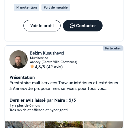
Manutention
Port de meuble
Voir le profil
Contacter
Particulier
Bekim Kunushevci
Multiservice
Annecy (Centre Ville-Chevennes)
4,8/5
(42 avis)
Présentation
Prestataire multiservices Travaux intérieurs et extérieurs
à Annecy Je propose mes services pour tous vos
travaux d'entretien, réparation et rénovation : peinture
intérieure et extérieure pose de carrelage et faïence
Dernier avis laissé par Naira : 5/5
pose de parquet montage de meubles pose d'étagères,
Il y a plus de 6 mois
Très rapide et efficace et hyper gentil
luminaires, tringles etc travaux de plomberie et
électricité entretien extérieur et jardin terrasse, clôture,
portail nettoyage et remise en état Travail sérieux,