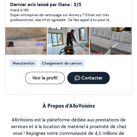
hauteur ou extérieures, ainsi que l'entretien ménager
Dernier avis laissé par Iliana : 5/5
complet pour appartements et maisons. Services
mardi à 16h
Super entreprise de nettoyage sur Annecy !! Ethan est très
proposés : Nettoyage de vitres : intérieur et extérieur,
professionnel, réactif et agréable. J’ai fais appel à lui pour le
toutes tailles Velux et vérandas : nettoyage en hauteur
nettoyage de mon tapis et il a réussi à lui donner une seconde
ou difficiles d'accès Vitres extérieures : toutes surfaces
vie ! Je recommande fortement
exposées aux intempéries Ménage complet : sols,
dépoussiérage, cuisine, salle de bain, rangement selon
vos besoins Services personnalisés : je m'adapte à votre
logement et à vos priorités Pourquoi me choisir ? Travail
soigneux, minutieux et sécurisé Ponctuel, fiable et
Manutention
Chargement de camion
respectueux de votre intérieur Équipement adapté pour
tous types de vitres et surfaces Résultat impeccable
garanti
Voir le profil
Contacter
À Propos d’AlloVoisins
AlloVoisins est la plateforme dédiée aux prestations de
services et à la location de matériel à proximité de chez
vous ! Rejoignez notre communauté de 4,5 millions de