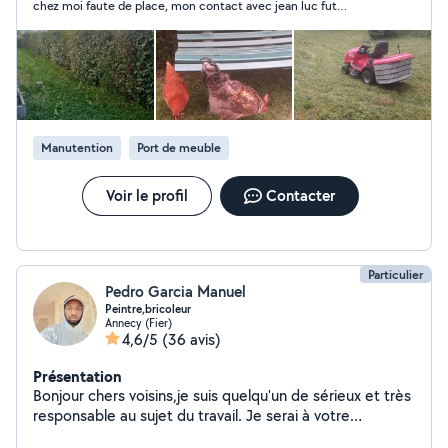
chez moi faute de place, mon contact avec jean luc fut
excellent, il est réactif et proactif. Je le recommande !
Manutention
Port de meuble
Voir le profil
Contacter
Particulier
Pedro Garcia Manuel
Peintre,bricoleur
Annecy (Fier)
4,6/5
(36 avis)
Présentation
Bonjour chers voisins,je suis quelqu'un de sérieux et très
responsable au sujet du travail. Je serai à votre
disposition comme : peintre,plâtrerie-murs-plafonds