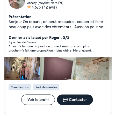
Annecy (Meythet-Nord Est)
4,6/5
(42 avis)
Présentation
Bonjour On repart , on peut recoudre , couper et faire
beaucoup plus avec des vêtements . Aussi on peut vous
offrir de l' aide à déménagement, jardinier, bricolage
ménage,petits travaux et déchèterie si vous avez
Dernier avis laissé par Roger : 5/5
besoin..J'ai joué au piano si vous avez besoin de faire
Il y a plus de 6 mois
Arjan m'a fait une proposition correct mais un voisin plus
des cours de piano pour débutants.Les prix sont
proche m'a fait une proposition moins chère. Merci quand
toujours raisonnables.Je vous souhaite les meilleurs pour
même.
vous et pour moi.Bone continuation à tous.
Manutention
Port de meuble
Voir le profil
Contacter