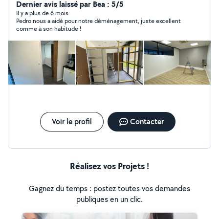
calicots, déménagement,entretien de jardin etc.
Dernier avis laissé par Bea : 5/5
toujours à votre disposition bien cordialement. Pedro
Il y a plus de 6 mois
Pedro nous a aidé pour notre déménagement, juste excellent
endy-Renov
comme à son habitude !
Voir le profil
Contacter
Réalisez vos Projets !
Gagnez du temps : postez toutes vos demandes
publiques en un clic.