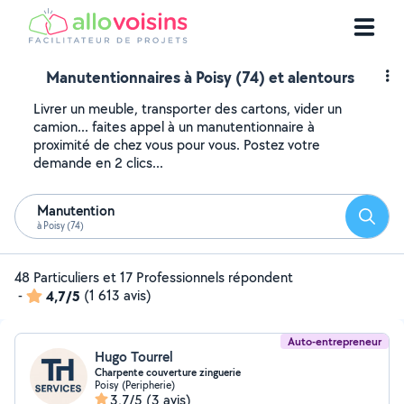
Manutentionnaires à Poisy (74) et alentours
Livrer un meuble, transporter des cartons, vider un
camion... faites appel à un manutentionnaire à
proximité de chez vous pour vous. Postez votre
demande en 2 clics...
Manutention
Reche
à Poisy (74)
48 Particuliers et 17 Professionnels répondent
-
4,7/5
(1 613 avis)
Auto-entrepreneur
Hugo Tourrel
Charpente couverture zinguerie
Poisy (Peripherie)
3,7/5
(3 avis)