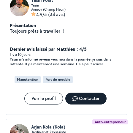
Yasin Polat
Yasin
Annecy (Champ Fleuri)
4,9/5
(34 avis)
Présentation
Toujours prêts à travailler !!
Dernier avis laissé par Matthieu : 4/5
Il y a 10 jours
Yasin m’a informé revenir vers moi dans la journée, je suis dans
l’attente. Il y a maintenant une semaine. Cela peut arriver.
Manutention
Port de meuble
Voir le profil
Contacter
Auto-entrepreneur
Arjan Kola (Kola)
Jardinier et Paysagiste