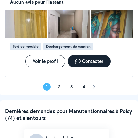
-MONTAGE MEUBLES KIT ect
Aucun avis pour l'instant
Port de meuble
Déchargement de camion
Voir le profil
Contacter
1
2
3
4
Page
suivante
Dernières demandes pour Manutentionnaires à Poisy
(74) et alentours