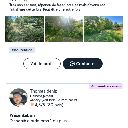
niveau études cap serrurier metallier. Charpentier
Il y a 1 mois
Très bon contact, répondu de façon précise mais n'avons pas
Formation de Soudeur J effectue d autre tâche
fait affaire cette fois. Peut être une autre fois
Débroussaillage Tonte Entretien de haie Désherbage
Nettoyer terrasse karcher Ramassage de feuilles
Déneigement Petite plomberie Petite électricité
Montage de meuble Et autre à convenir Secteur haute
Savoie / Savoie / Ain selon localisation. Merci pour votre
confiance
Manutention
Voir le profil
Contacter
Auto-entrepreneur
Thomas deniz
Demenagement
Annecy (Vert Bois-Le Pont-Neuf)
4,5/5
(80 avis)
Présentation
Disponible aıde bras 1 ou plus