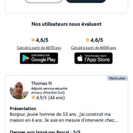
Nos utilisateurs nous évaluent
4,6/5
4,6/5
Calculé à partir de 48731 avis
Calculé à partir de 66000 avis
Particulier
Thomas N
Adjoint service sécurité
Annecy (Meythet-Sud)
4,9/5
(44 avis)
Présentation
Bonjour, jeune homme de 52 ans , j'ai construit ma
maison en 4 ans. Je suis en mesure d'intervenir chez
vous pour quasiment tous les travaux du bâtiment.
Montage interphone RING Je peux monter vos roues
Dernier avis laissé par Pascal : 5/5