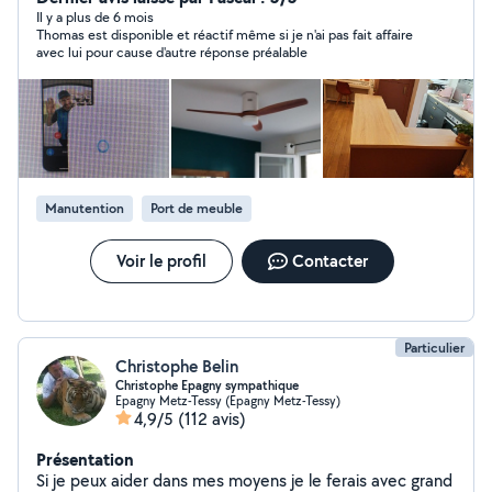
sur votre véhicule. Transporter deux roues, tondeuse
Il y a plus de 6 mois
Thomas est disponible et réactif même si je n'ai pas fait affaire
ect.. Un problème ? posez moi votre question ! Soit je
avec lui pour cause d'autre réponse préalable
vous propose une solution ! Soit cela dépasse mes
compétences et je vous dis clairement que je ne sais
pas faire.
Manutention
Port de meuble
Voir le profil
Contacter
Particulier
Christophe Belin
Christophe Epagny sympathique
Epagny Metz-Tessy (Epagny Metz-Tessy)
4,9/5
(112 avis)
Présentation
Si je peux aider dans mes moyens je le ferais avec grand