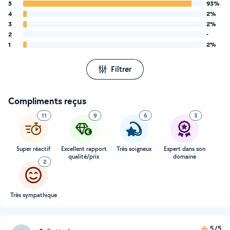
5
93%
4
2%
3
2%
2
-
1
2%
Filtrer
Compliments reçus
11
9
6
3
Super réactif
Excellent rapport
Très soigneux
Expert dans son
qualité/prix
domaine
2
Très sympathique
5/5