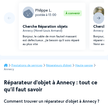
Philippe L.
A
À convenir
postée à 15:00
p
Cherche Réparation objets
Cherche 
Annecy (Novel-Louis Armand)
Annecy (Ga
Bonjour, le cable de mon fauteil massant
Bonjour, j
est defectueux , j'ai besoin qu'il sois réparé
réparer de
au plus vite
Venir avec 
Prestations de services
Réparateurs d'objet
Haute-savoie
Annecy
Réparateur d'objet à Annecy : tout ce
qu’il faut savoir
Comment trouver un réparateur d'objet à Annecy ?