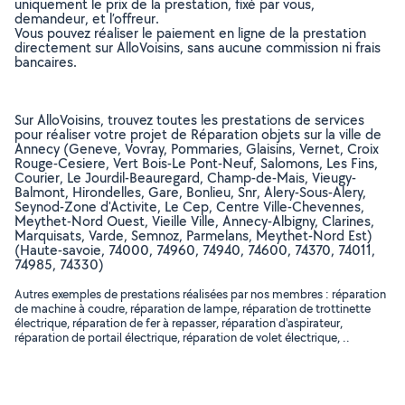
uniquement le prix de la prestation, fixé par vous,
demandeur, et l’offreur.
Vous pouvez réaliser le paiement en ligne de la prestation
directement sur AlloVoisins, sans aucune commission ni frais
bancaires.
Sur AlloVoisins, trouvez toutes les prestations de services
pour réaliser votre projet de Réparation objets sur la ville de
Annecy (Geneve, Vovray, Pommaries, Glaisins, Vernet, Croix
Rouge-Cesiere, Vert Bois-Le Pont-Neuf, Salomons, Les Fins,
Courier, Le Jourdil-Beauregard, Champ-de-Mais, Vieugy-
Balmont, Hirondelles, Gare, Bonlieu, Snr, Alery-Sous-Alery,
Seynod-Zone d'Activite, Le Cep, Centre Ville-Chevennes,
Meythet-Nord Ouest, Vieille Ville, Annecy-Albigny, Clarines,
Marquisats, Varde, Semnoz, Parmelans, Meythet-Nord Est)
(Haute-savoie, 74000, 74960, 74940, 74600, 74370, 74011,
74985, 74330)
Autres exemples de prestations réalisées par nos membres : réparation
de machine à coudre, réparation de lampe, réparation de trottinette
électrique, réparation de fer à repasser, réparation d'aspirateur,
réparation de portail électrique, réparation de volet électrique, ..