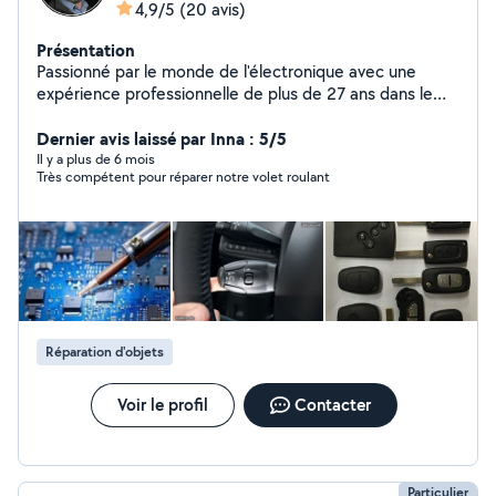
4,9/5
(20 avis)
Présentation
Passionné par le monde de l'électronique avec une
expérience professionnelle de plus de 27 ans dans le
domaine automobile électronique et domotique. Je
propose mes services et mes compétences en
Dernier avis laissé par Inna : 5/5
électronique dans le cadre de la réparation électronique
Il y a plus de 6 mois
Très compétent pour réparer notre volet roulant
tout domaine (électroménager, motorisation
portail/garage/volet, sonorisation, éclairage, calculateur,
clé, télécommande, badge...) y compris cartes
industrielles. Mots clés : Peugeot, Renault, Opel, Somfy,
Profalux, Thermomix, Pioneer, Paco Jet, Xiaomi
Réparation Télécommande, Badge et Clé de voiture
Contact : O6 72 88 4I I3
Réparation d'objets
Voir le profil
Contacter
Particulier