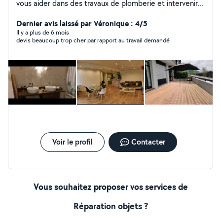
vous aider dans des travaux de plomberie et intervenir
sur des dépannages, mais aussi en rénovation de votre
habitation du sol au plafond.
Dernier avis laissé par Véronique : 4/5
Il y a plus de 6 mois
devis beaucoup trop cher par rapport au travail demandé
Voir le profil
Contacter
Vous souhaitez proposer vos services de
Réparation objets ?