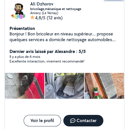
Ali Dzhorov
bricolage,mécanique et nettoyage
Annecy (Le Vernay)
4,8/5
(12 avis)
Présentation
Bonjour ! Bon bricoleur en niveau supérieur... propose
quelques services a domicile nettoyage automobiles
intérieur, nettoyage canapés,matelas, fauteuils etc..plus
petit réparation véhicule...! Et plus mais avoir....vous
Dernier avis laissé par Alexandre : 5/5
pouvez me contacter au 0777655497
Il y a plus de 6 mois
Excellente interaction, vivement recommandé!
Voir le profil
Contacter