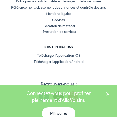
Politique de confidentialité et de respect de la vie privée
Référencement, classement des annonces et contrôle des avis
Mentions légales
Cookies
Location de matériel
Prestation de services
NOS APPLICATIONS
Télécharger l’application iOS
Télécharger l’application Android
Retrouvez-nous :
Connectez-vous pour profiter
pleinement d'AlloVoisins
M'inscrire
Version 25.5.3