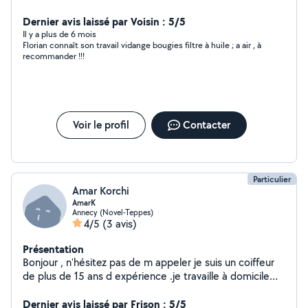
de la conception mécanique spécialisé dans la
plasturgie, n'hésitez pas à prendre contact avec moi.
Dernier avis laissé par Voisin : 5/5
Cordialement
Il y a plus de 6 mois
Florian connaît son travail vidange bougies filtre à huile ; a air , à
recommander !!!
Voir le profil
Contacter
Particulier
Amar Korchi
AmarK
Annecy (Novel-Teppes)
4/5
(3 avis)
Présentation
Bonjour , n'hésitez pas de m appeler je suis un coiffeur
de plus de 15 ans d expérience .je travaille à domicile
par rendez vous soyer les bien venue
Dernier avis laissé par Frison : 5/5