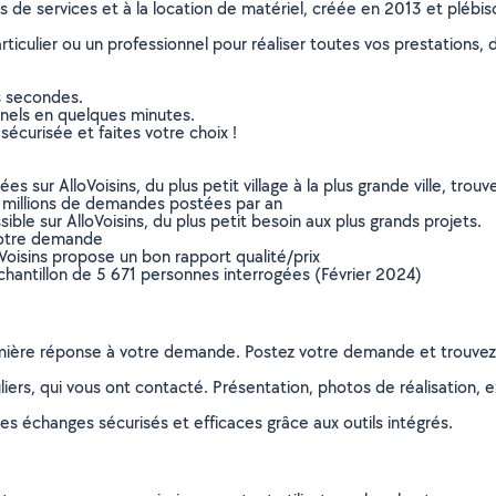
ns de services et à la location de matériel, créée en 2013 et plébi
culier ou un professionnel pour réaliser toutes vos prestations, d
s secondes.
nnels en quelques minutes.
sécurisée et faites votre choix !
sur AlloVoisins, du plus petit village à la plus grande ville, tro
 millions de demandes postées par an
ible sur AlloVoisins, du plus petit besoin aux plus grands projets.
votre demande
oVoisins propose un bon rapport qualité/prix
chantillon de 5 671 personnes interrogées (Février 2024)
remière réponse à votre demande. Postez votre demande et trouve
ers, qui vous ont contacté. Présentation, photos de réalisation, exp
s échanges sécurisés et efficaces grâce aux outils intégrés.