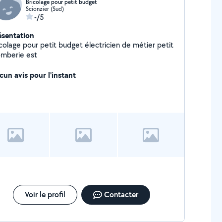
Bricolage pour petit budget
Scionzier (Sud)
-/5
ésentation
icolage pour petit budget électricien de métier petit
omberie est
cun avis pour l'instant
Voir le profil
Contacter