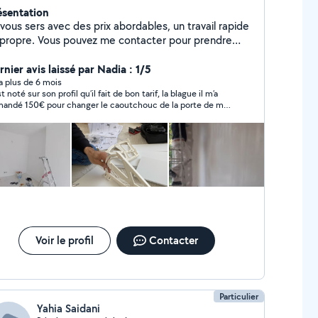
ésentation
vous sers avec des prix abordables, un travail rapide
 propre. Vous pouvez me contacter pour prendre
ndez-vous. Bonne journée.
nier avis laissé par Nadia : 1/5
y a plus de 6 mois
st noté sur son profil qu’il fait de bon tarif, la blague il m’a
andé 150€ pour changer le caoutchouc de la porte de ma
hine à laver (main d’œuvre). Quand d autres pro m’ont
posé 60-70€. Quand je lui dit il me dit chacun son budget
 rien a voir avec le budget a ce prix c’est du vol de l’arnaque.
 à fuir !
Voir le profil
Contacter
Particulier
Yahia Saidani