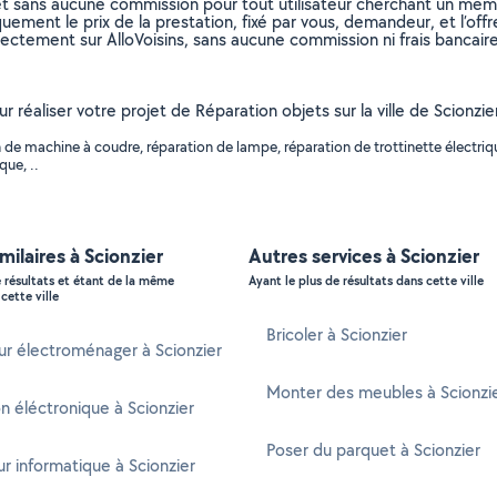
et sans aucune commission pour tout utilisateur cherchant un membre
uement le prix de la prestation, fixé par vous, demandeur, et l’offr
rectement sur AlloVoisins, sans aucune commission ni frais bancaire
our réaliser votre projet de Réparation objets sur la ville de Scio
e machine à coudre, réparation de lampe, réparation de trottinette électrique
que, ..
milaires à Scionzier
Autres services à Scionzier
e résultats et étant de la même
Ayant le plus de résultats dans cette ville
cette ville
Bricoler à Scionzier
r électroménager à Scionzier
Monter des meubles à Scionzi
n éléctronique à Scionzier
Poser du parquet à Scionzier
 informatique à Scionzier