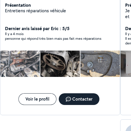
Présentation
Pr
Entretiens réparations véhicule
Je 
et
re
Dernier avis laissé par Eric : 5/5
Der
Il y a 4 mois
Il 
personne qui répond très bien mais pas fait mes réparations
Il e
dem
mac
pro
heu
Bref
Voir le profil
Contacter