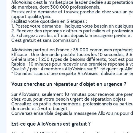
AlloVoisins c’est la marketplace leader dédiée aux prestatio
de membres, dont 300 000 professionnels.
Postez votre demande et trouvez proche de chez vous un parti
rapport qualité/prix.
Facilitez votre quotidien en 3 étapes :
1. Postez votre demande : indiquez votre besoin en quelque
2. Recevez des réponses d’offreurs particuliers et professio
3. Echangez avec les offreurs depuis la messagerie privée et 
C’est gratuit et sans commission !
AlloVoisins partout en France : 35 000 communes représentées 
Efficace : Une demande postée toutes les 10 secondes, 3.6
Généraliste : 1 250 types de besoins différents, tout est poss
Rapide : 10 minutes pour recevoir une première réponse à 
Qualité / prix : 4 membres AlloVoisins sur 5* indiquent qu’All
* Données issues d’une enquête AlloVoisins réalisée sur un é
Vous cherchez un réparateur d'objet en urgence ?
Sur AlloVoisins, seulement 10 minutes pour recevoir une p
chez vous, pour votre besoin urgent de réparation objets
Consultez les profils des membres, professionnels ou particuli
demande et à votre budget.
Conversez ensemble depuis la messagerie AlloVoisins pour de
Est-ce que AlloVoisins est gratuit ?