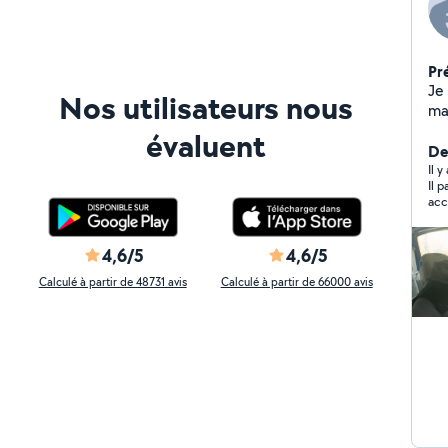
Pr
Je 
Nos utilisateurs nous
ma
ins
évaluent
, v
De
Il 
Il 
accord . Pas de nom de fami
pas
ce 
4,6/5
4,6/5
Calculé à partir de 48731 avis
Calculé à partir de 66000 avis