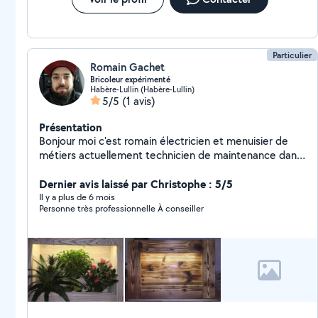
Particulier
Romain Gachet
Bricoleur expérimenté
Habère-Lullin (Habère-Lullin)
5/5
(1 avis)
Présentation
Bonjour moi c'est romain électricien et menuisier de
métiers actuellement technicien de maintenance dans
les machines a bois. 1 appartement entièrement
rénovée par mets soins plus une petite maison rendu
Dernier avis laissé par Christophe : 5/5
habitable.
Il y a plus de 6 mois
Personne très professionnelle À conseiller