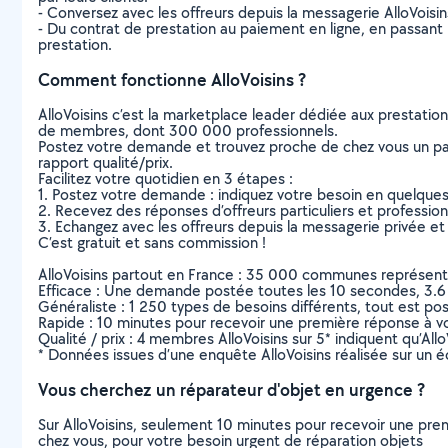
- Conversez avec les offreurs depuis la messagerie AlloVoisi
- Du contrat de prestation au paiement en ligne, en passant pa
prestation.
Comment fonctionne AlloVoisins ?
AlloVoisins c’est la marketplace leader dédiée aux prestatio
de membres, dont 300 000 professionnels.
Postez votre demande et trouvez proche de chez vous un parti
rapport qualité/prix.
Facilitez votre quotidien en 3 étapes :
1. Postez votre demande : indiquez votre besoin en quelque
2. Recevez des réponses d’offreurs particuliers et professio
3. Echangez avec les offreurs depuis la messagerie privée et 
C’est gratuit et sans commission !
AlloVoisins partout en France : 35 000 communes représentées 
Efficace : Une demande postée toutes les 10 secondes, 3.6
Généraliste : 1 250 types de besoins différents, tout est poss
Rapide : 10 minutes pour recevoir une première réponse à 
Qualité / prix : 4 membres AlloVoisins sur 5* indiquent qu’All
* Données issues d’une enquête AlloVoisins réalisée sur un é
Vous cherchez un réparateur d'objet en urgence ?
Sur AlloVoisins, seulement 10 minutes pour recevoir une p
chez vous, pour votre besoin urgent de réparation objets