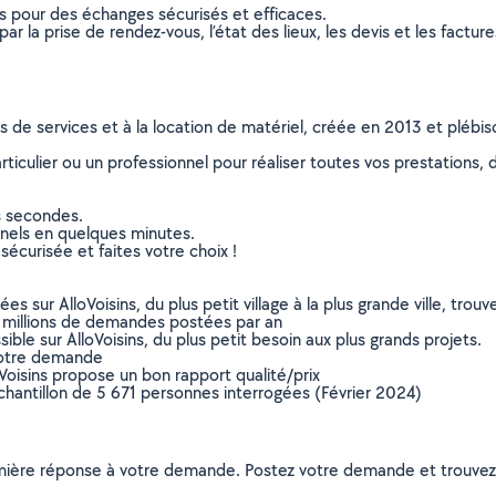
ns pour des échanges sécurisés et efficaces.
r la prise de rendez-vous, l’état des lieux, les devis et les facture
ns de services et à la location de matériel, créée en 2013 et plébi
culier ou un professionnel pour réaliser toutes vos prestations, d
s secondes.
nnels en quelques minutes.
sécurisée et faites votre choix !
sur AlloVoisins, du plus petit village à la plus grande ville, tro
 millions de demandes postées par an
ible sur AlloVoisins, du plus petit besoin aux plus grands projets.
votre demande
oVoisins propose un bon rapport qualité/prix
chantillon de 5 671 personnes interrogées (Février 2024)
remière réponse à votre demande. Postez votre demande et trouve