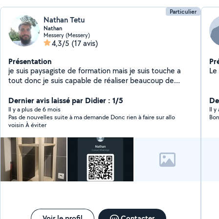
Particulier
Nathan Tetu
Nathan
Messery (Messery)
4,3/5
(17 avis)
Présentation
Pr
je suis paysagiste de formation mais je suis touche a
Le 
tout donc je suis capable de réaliser beaucoup de
chose et vous aider au miximum, Je peux réaliser pose
de carrelage exterierur comme intérieur, monter ou
Dernier avis laissé par Didier : 1/5
De
crée un meuble , pose de terrasse sur plots ou bois,
Il y a plus de 6 mois
Il 
Pas de nouvelles suite à ma demande Donc rien à faire sur allo
Bon
terrasement, débrousaillage, création de massif ou
voisin À éviter
entretien,......
Voir le profil
Contacter