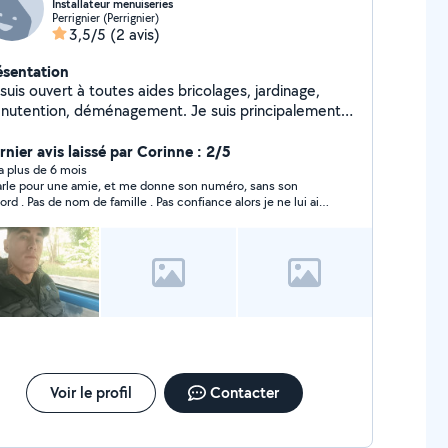
Installateur menuiseries
Perrignier (Perrignier)
3,5/5
(2 avis)
ésentation
suis ouvert à toutes aides bricolages, jardinage,
nutention, déménagement. Je suis principalement
tallateur en menuiseries extérieur ( fenêtres, portes
olets roulant)
rnier avis laissé par Corinne : 2/5
y a plus de 6 mois
parle pour une amie, et me donne son numéro, sans son
lle . Pas confiance alors je ne lui ai
 répondu, car il n’est pas coiffeur. Insiste pour que j’appelle
numéro .
Voir le profil
Contacter