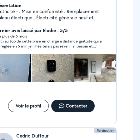
ésentation
- . Mise en conformité . Remplacement
 électrique . Électricité générale neuf et
vation . Dépannage . Pose de borne de
hargement pour voiture électrique. Second Œuvre .
nier avis laissé par Elodie : 5/5
e de cloison placo plâtre . Parquet Travail
y a plus de 6 mois
ci au top de cette prise en charge à distance gratuite qui a
alement en collaboration avec d'autres Artisans
 réglée en 5 min je n'hésiterais pas revenir si besoin et
rieux pour tous vos projets de rénovation générale :
ommander une belle journée merci encore
on Facadier Plombier Peintre Carreleur Terrassier
nseil en aménagement intérieur . Assurance
Décennale . Suivi de chantier et respect des délais.
Voir le profil
Contacter
Particulier
Cedric Duffour