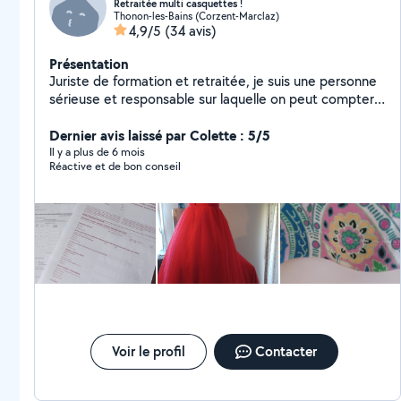
Retraitée multi casquettes !
Thonon-les-Bains (Corzent-Marclaz)
4,9/5
(34 avis)
Présentation
Juriste de formation et retraitée, je suis une personne
sérieuse et responsable sur laquelle on peut compter !
Hormis toute aide administrative, juridique , fiscale (
déclarations impôts même pour les frontaliers)
Dernier avis laissé par Colette : 5/5
courriers en tous genres et demandes d'aides MDPH,
Il y a plus de 6 mois
Réactive et de bon conseil
APA, CAF, CPAM, AIDES SOCIALES, DOSSIER RETRAITE
, etc... Je suis également couturière par passion et je
suis disponible pour toutes vos retouches ou
confection de rideaux ou autres . travail soigné et
rapide dans maison non fumeur. Disponible aussi pour
une aide aux devoirs pour les primaires et les
collégiens,( j'ai déjà enseigné ) N'hésitez pas à me
contacter.
Voir le profil
Contacter