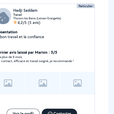
Particulier
Hadji Saddam
Travail
Thonon-les-Bains (Leman-Grangette)
4,2/5
(5 avis)
ésentation
bon travail et la confiance
rnier avis laissé par Marion : 5/5
y a plus de 6 mois
 contact, efficace et travail soigné, je recommande !
Voir le profil
Contacter