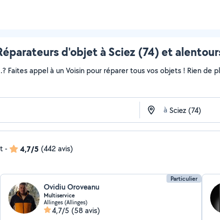
Réparateurs d'objet à Sciez (74) et alentour
..? Faites appel à un Voisin pour réparer tous vos objets ! Rien de
à
t
-
4,7/5
(442 avis)
Particulier
Ovidiu Oroveanu
Multiservice
Allinges (Allinges)
4,7/5
(58 avis)