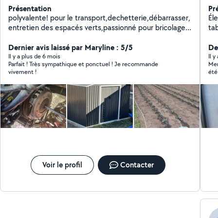
Présentation
Pr
polyvalente! pour le transport,dechetterie,débarrasser,
Électricité 
entretien des espacés verts,passionné pour bricolage
tableau
et autre chose aussi! je suis une personne
réno
sérieuse,dynamique au plaisir de vous aider
Dernier avis laissé par Maryline : 5/5
rec
Der
Pos
Il y a plus de 6 mois
Il 
Parfait ! Très sympathique et ponctuel ! Je recommande
Mer
ég
vivement !
été
sé
rec
Maç
Co
Voir le profil
Contacter