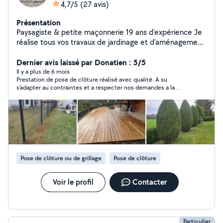
4,7/5
(27 avis)
Présentation
Paysagiste & petite maçonnerie 19 ans d'expérience Je
réalise tous vos travaux de jardinage et d'aménagement
extérieur : Entretien complet de jardin (tonte, taille,
débroussaillage, nettoyage) Création et rénovation
Dernier avis laissé par Donatien : 5/5
(mur de jardin, dallage béton, pavés, bordures, grillage,
Il y a plus de 6 mois
Prestation de pose de clôture réalisé avec qualité. A su
clôture, poteaux de portail, etc.) Sérieux, appliqué et
s'adapter au contraintes et a respecter nos demandes a la
avec 19 ans d'expérience dans le domaine, je m'engage
perfection. A réalisé aussi un coffrage béton pour notre
à fournir un travail soigné et durable. N'hésitez pas à me
compteur électrique extérieur. Très serviable, bonne
contacter pour vos projets, petits ou grands.
communication, devis très correcte, delais respecté. Parfait !
Bonne continuation
Pose de clôture ou de grillage
Pose de clôture
Voir le profil
Contacter
Particulier