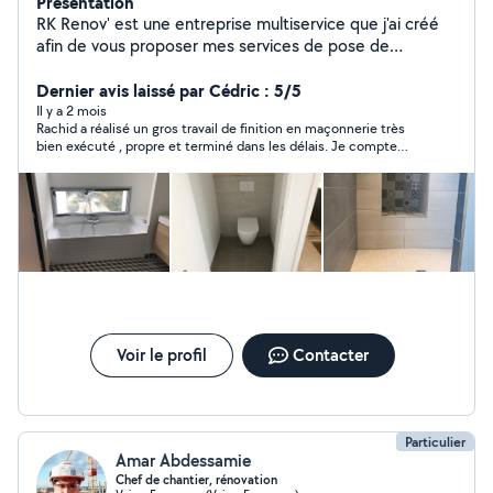
Présentation
RK Renov' est une entreprise multiservice que j'ai créé
afin de vous proposer mes services de pose de
carrelages intérieurs extérieurs/faïences/parquet mais
également la peinture avec au préalable le ponçage et
Dernier avis laissé par Cédric : 5/5
la pose d'enduit si nécessaire. La petite maçonnerie
Il y a 2 mois
Rachid a réalisé un gros travail de finition en maçonnerie très
(petits murets extérieurs, cloisons, pose d'enduits).
bien exécuté , propre et terminé dans les délais. Je compte
N'hésitez pas à me contacter pour toute demande de
bien refaire appel à lui pour de prochains chantiers.
devis
Voir le profil
Contacter
Particulier
Amar Abdessamie
Chef de chantier, rénovation