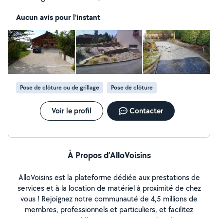
paysager. Prestation soignée, conseils honnêtes et un
seul interlocuteur pour un service personnalisé.
Aucun avis pour l'instant
Interventions entre Évian, Thonon et le Chablais.
Pose de clôture ou de grillage
Pose de clôture
Voir le profil
Contacter
À Propos d’AlloVoisins
AlloVoisins est la plateforme dédiée aux prestations de
services et à la location de matériel à proximité de chez
vous ! Rejoignez notre communauté de 4,5 millions de
membres, professionnels et particuliers, et facilitez