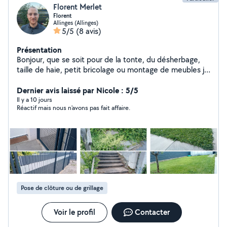
Florent Merlet
Florent
Allinges (Allinges)
5/5
(8 avis)
Présentation
Bonjour, que se soit pour de la tonte, du désherbage,
taille de haie, petit bricolage ou montage de meubles je
suis à votre disposition. Je fais aussi les voyages à la
déchetterie. Si vous avez besoin d'aide pour des travaux
Dernier avis laissé par Nicole : 5/5
impliquant de la difficulté physique, ça n'est pas gênant.
Il y a 10 jours
Réactif mais nous n'avons pas fait affaire.
Porter, creuser. Ça me va. Je loue aussi des
équipements: Débroussailleuse, tondeuse,
shampouineuse, serre joint de maçon. Pour plus
d'informations, n'hésitez pas. A m'envoyer un message !
Pose de clôture ou de grillage
Voir le profil
Contacter