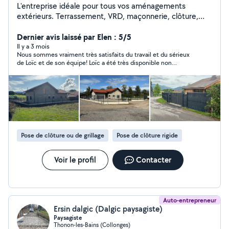
L'entreprise idéale pour tous vos aménagements
extérieurs. Terrassement, VRD, maçonnerie, clôture,
terrasses, plantations de végétaux. La satisfaction client
est notre objectif permanent ! N'hésitez pas à me
Dernier avis laissé par Elen : 5/5
contacter je ferai au mieux pour répondre à vos
Il y a 3 mois
Nous sommes vraiment très satisfaits du travail et du sérieux
demandes ! Si vous souhaitez voir nos réalisations,
de Loïc et de son équipe! Loïc a été très disponible non
n'hésitez pas à vous rendre sur notre page Facebook
seulement pendant la phase de devis mais aussi pendant le
projet et surtout après, pour les finitions. L’équipe a bien pris le
temps et le soin de faire un travail de qualité, on voyait qu’ils
réfléchissaient vraiment à trouver la meilleure solution
possible, même lors d’imprévus. Nous recommandons sans
hésiter Chablais Aménagement et nous avons même transmis
leurs coordonnées à nos proches et voisins :) Bravo!
Pose de clôture ou de grillage
Pose de clôture rigide
Voir le profil
Contacter
Auto-entrepreneur
Ersin dalgic (Dalgic paysagiste)
Paysagiste
Thonon-les-Bains (Collonges)