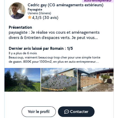
Auto-entrepreneur
Cedric gay (CG aménagements extérieurs)
Paysagiste
Usinens (Usinens)
4,3/5
(30 avis)
Présentation
paysagiste : Je réalise vos cours et aménagements
divers & Entretien d'espaces verts. Je peut vous
dessiner sur un plan vos désirs et envie, puis le
modéliser sur un site 3 D vous permettant de vous
Dernier avis laissé par Romain : 1/5
projeter dans votre aménagement ! Paiement par
Il y a plus de 6 mois
Beaucoup, vraiment beaucoup trop cher pour une simple tonte
chèque CESU.
de gazon. 800€ pour 1500m2, en plus en auto entrepreneur.
Une entreprise en SAS, avec donc employés, locaux etc. à
payer, me prend 150€ par tonte.
Voir le profil
Contacter