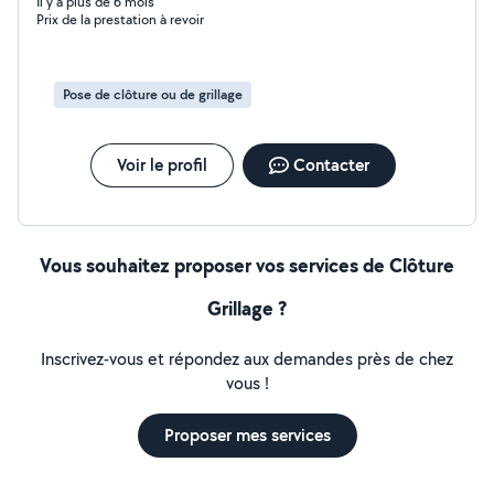
prestations, vous apporter le meilleurs de notre
Il y a plus de 6 mois
Prix de la prestation à revoir
expertise dans vos projets tout en préservant le cycle
naturel de vos espaces. Notre objectif est de sublimer
les espaces extérieurs de manière durable et
responsable. Nous privilégions des pratiques
Pose de clôture ou de grillage
respectueuses de la nature, de la biodiversité et des
ressources naturelles. Nos prestation: Création &
plantation Entretien des espaces verts Elagage &
Voir le profil
Contacter
abatage Petit aménagement entretien ponctuel
Vous souhaitez proposer vos services de Clôture
Grillage ?
Inscrivez-vous et répondez aux demandes près de chez
vous !
Proposer mes services