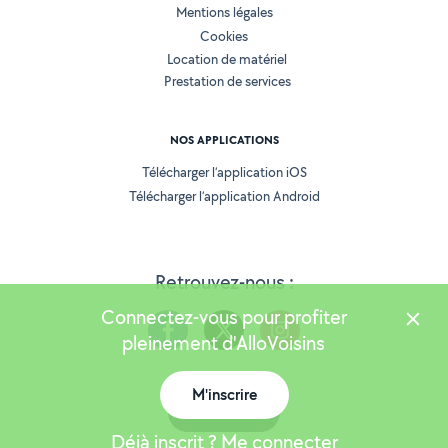
Mentions légales
Cookies
Location de matériel
Prestation de services
NOS APPLICATIONS
Télécharger l’application iOS
Télécharger l’application Android
Retrouvez-nous :
Connectez-vous pour profiter
pleinement d'AlloVoisins
M'inscrire
Version 25.5.3
Carte
Déjà inscrit ? Me connecter