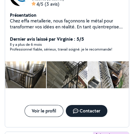
4/5
(3 avis)
Présentation
Chez effa metallerie, nous façonnons le métal pour
transformer vos idées en réalité. En tant qu'entreprise
de métallerie dévouée et innovante, nous nous
engageons à offrir des solutions métalliques sur mesure,
Dernier avis laissé par Virginie : 5/5
alliant esthétique et fonctionnalité. Notre expertise,
Il y a plus de 6 mois
Professionnel fiable, sérieux, travail soigné. je le recommande!
notre créativité et notre engagement envers
l'excellence font de nous le partenaire idéal pour tous
vos projets de métallerie.
Voir le profil
Contacter