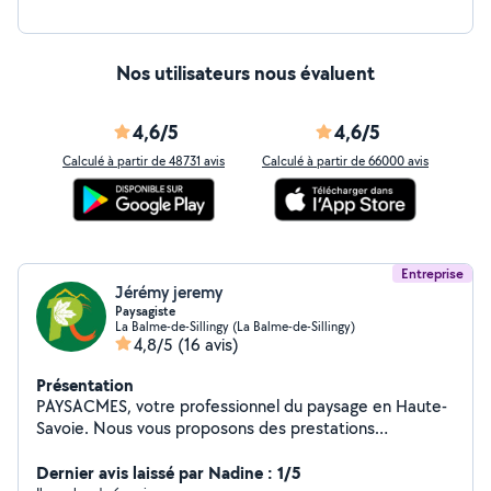
Nos utilisateurs nous évaluent
4,6/5
4,6/5
Calculé à partir de 48731 avis
Calculé à partir de 66000 avis
Entreprise
Jérémy jeremy
Paysagiste
La Balme-de-Sillingy (La Balme-de-Sillingy)
4,8/5
(16 avis)
Présentation
PAYSACMES, votre professionnel du paysage en Haute-
Savoie. Nous vous proposons des prestations
personnalisées pour embellir votre extérieur. Nos
valeurs, faire de la qualité le pilier central de toutes nos
Dernier avis laissé par Nadine : 1/5