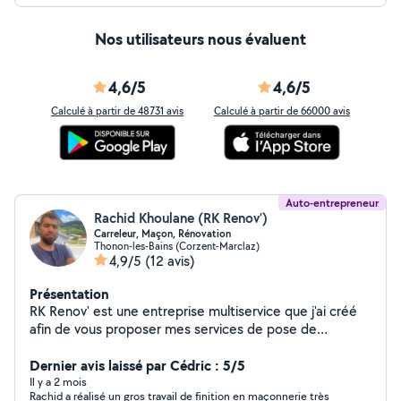
Nos utilisateurs nous évaluent
4,6/5
4,6/5
Calculé à partir de 48731 avis
Calculé à partir de 66000 avis
Auto-entrepreneur
Rachid Khoulane (RK Renov’)
Carreleur, Maçon, Rénovation
Thonon-les-Bains (Corzent-Marclaz)
4,9/5
(12 avis)
Présentation
RK Renov' est une entreprise multiservice que j'ai créé
afin de vous proposer mes services de pose de
carrelages intérieurs extérieurs/faïences/parquet mais
également la peinture avec au préalable le ponçage et
Dernier avis laissé par Cédric : 5/5
la pose d'enduit si nécessaire. La petite maçonnerie
Il y a 2 mois
Rachid a réalisé un gros travail de finition en maçonnerie très
(petits murets extérieurs, cloisons, pose d'enduits).