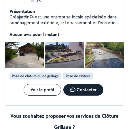
-/5
Présentation
Créajardin74 est une entreprise locale spécialisée dans
l'aménagement extérieur, le terrassement et l'entretien
paysager. Prestation soignée, conseils honnêtes et un
seul interlocuteur pour un service personnalisé.
Aucun avis pour l'instant
Interventions entre Évian, Thonon et le Chablais.
Pose de clôture ou de grillage
Pose de clôture
Voir le profil
Contacter
Vous souhaitez proposer vos services de Clôture
Grillage ?