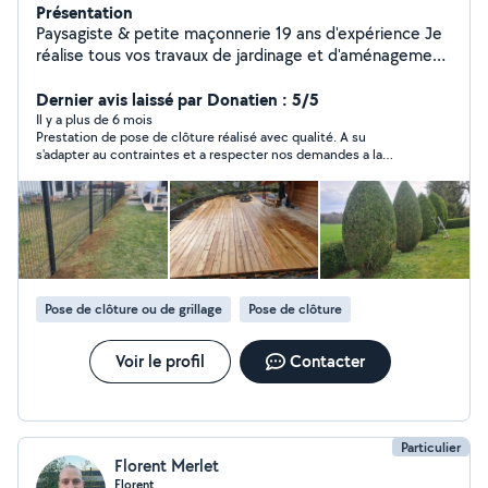
Présentation
Paysagiste & petite maçonnerie 19 ans d'expérience Je
réalise tous vos travaux de jardinage et d'aménagement
extérieur : Entretien complet de jardin (tonte, taille,
débroussaillage, nettoyage) Création et rénovation
Dernier avis laissé par Donatien : 5/5
(mur de jardin, dallage béton, pavés, bordures, grillage,
Il y a plus de 6 mois
Prestation de pose de clôture réalisé avec qualité. A su
clôture, poteaux de portail, etc.) Sérieux, appliqué et
s'adapter au contraintes et a respecter nos demandes a la
avec 19 ans d'expérience dans le domaine, je m'engage
perfection. A réalisé aussi un coffrage béton pour notre
à fournir un travail soigné et durable. N'hésitez pas à me
compteur électrique extérieur. Très serviable, bonne
contacter pour vos projets, petits ou grands.
communication, devis très correcte, delais respecté. Parfait !
Bonne continuation
Pose de clôture ou de grillage
Pose de clôture
Voir le profil
Contacter
Particulier
Florent Merlet
Florent