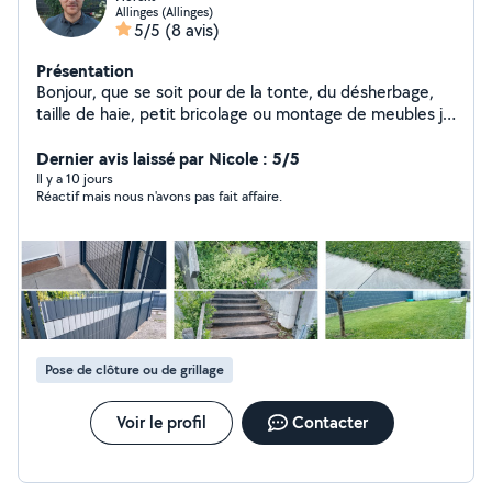
Allinges (Allinges)
5/5
(8 avis)
Présentation
Bonjour, que se soit pour de la tonte, du désherbage,
taille de haie, petit bricolage ou montage de meubles je
suis à votre disposition. Je fais aussi les voyages à la
déchetterie. Si vous avez besoin d'aide pour des travaux
Dernier avis laissé par Nicole : 5/5
impliquant de la difficulté physique, ça n'est pas gênant.
Il y a 10 jours
Réactif mais nous n'avons pas fait affaire.
Porter, creuser. Ça me va. Je loue aussi des
équipements: Débroussailleuse, tondeuse,
shampouineuse, serre joint de maçon. Pour plus
d'informations, n'hésitez pas. A m'envoyer un message !
Pose de clôture ou de grillage
Voir le profil
Contacter