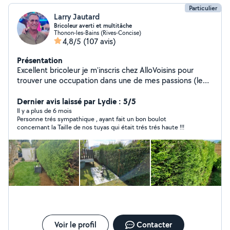
Particulier
Larry Jautard
Bricoleur averti et multitâche
Thonon-les-Bains (Rives-Concise)
4,8/5
(107 avis)
Présentation
Excellent bricoleur je m'inscris chez AlloVoisins pour
trouver une occupation dans une de mes passions (le
bricolage) et par la même occasion rendre service,
m'occuper, partager mon expérience et le tout bien-sûr
Dernier avis laissé par Lydie : 5/5
dans une bonne humeur obligatoire...
Il y a plus de 6 mois
Personne trés sympathique , ayant fait un bon boulot
concernant la Taille de nos tuyas qui était trés trés haute !!!
Voir le profil
Contacter