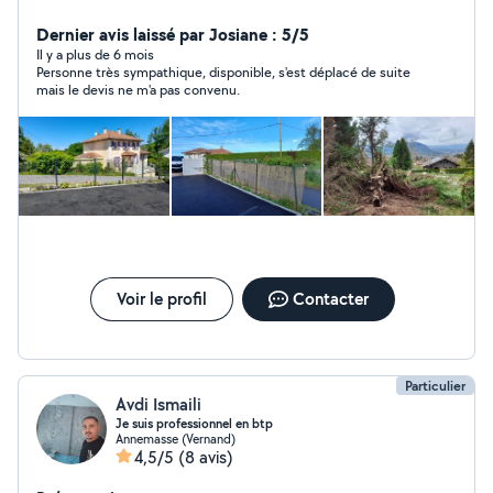
propose mes services dans le domaine petite
maçonnerie petit terrassement pose carrelage faïence
Dernier avis laissé par Josiane : 5/5
électricité plomberie peinture espace vert
Il y a plus de 6 mois
Personne très sympathique, disponible, s'est déplacé de suite
mais le devis ne m'a pas convenu.
Voir le profil
Contacter
Particulier
Avdi Ismaili
Je suis professionnel en btp
Annemasse (Vernand)
4,5/5
(8 avis)