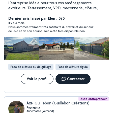
L'entreprise idéale pour tous vos aménagements
extérieurs. Terrassement, VRD, maçonnerie, clôture,
terrasses, plantations de végétaux. La satisfaction client
est notre objectif permanent ! N'hésitez pas à me
Dernier avis laissé par Elen : 5/5
contacter je ferai au mieux pour répondre à vos
Il y a 4 mois
Nous sommes vraiment très satisfaits du travail et du sérieux
demandes ! Si vous souhaitez voir nos réalisations,
de Loïc et de son équipe! Loïc a été très disponible non
n'hésitez pas à vous rendre sur notre page Facebook
seulement pendant la phase de devis mais aussi pendant le
projet et surtout après, pour les finitions. L’équipe a bien pris le
temps et le soin de faire un travail de qualité, on voyait qu’ils
réfléchissaient vraiment à trouver la meilleure solution
possible, même lors d’imprévus. Nous recommandons sans
hésiter Chablais Aménagement et nous avons même transmis
leurs coordonnées à nos proches et voisins :) Bravo!
Pose de clôture ou de grillage
Pose de clôture rigide
Voir le profil
Contacter
Auto-entrepreneur
Axel Guillebon (Guillebon Créations)
Paysagiste
Annemasse (Vernand)