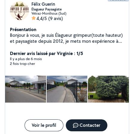
Félix Guerin
Élagueur Paysagiste
Vétraz-Monthoux (Sud)
4,4/5
(9 avis)
Présentation
Bonjour à vous, je suis Élagueur grimpeur(toute hauteur)
et paysagiste depuis 2012, je mets mon expérience à
votre disposition pour tous travaux d'élagage,
d'entretien et pose de terrasse ou clôture.
Dernier avis laissé par Virginie : 1/5
Il y a plus de 6 mois
2 fois trop cher
Voir le profil
Contacter