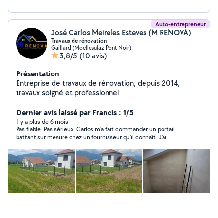
Auto-entrepreneur
José Carlos Meireles Esteves (M RENOVA)
Travaux de rénovation
Gaillard (Moellesulaz Pont Noir)
3,8/5
(10 avis)
Présentation
Entreprise de travaux de rénovation, depuis 2014,
travaux soigné et professionnel
Dernier avis laissé par Francis : 1/5
Il y a plus de 6 mois
Pas fiable. Pas sérieux. Carlos m'a fait commander un portail
battant sur mesure chez un fournisseur qu'il connaît. J'ai
accepté son devis... puis je l'ai appelé la veille de la livraison
pour le lui annoncer...jusque là tout va bien. Une fois le portail
livré, je l'appelle pour planifier l'installation et SILENCE RADIO.