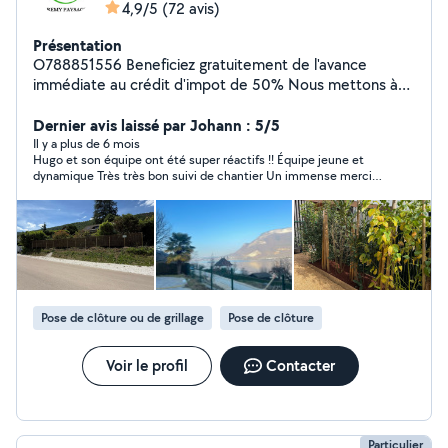
4,9/5
(72 avis)
Présentation
O788851556 Beneficiez gratuitement de l'avance
immédiate au crédit d'impot de 50% Nous mettons à
votre service notre savoir-faire pour transformer votre
jardin en un véritable havre de paix, tout en alliant
Dernier avis laissé par Johann : 5/5
esthétisme et fonctionnalité. Nous proposons une
Il y a plus de 6 mois
Hugo et son équipe ont été super réactifs !! Équipe jeune et
gamme complète de prestations : de l'aménagement
dynamique Très très bon suivi de chantier Un immense merci !!
paysager personnalisé à la maçonnerie extérieure, en
Je recommande vivement Rémy Paysage
passant par la taille soignée de vos haies, la tonte de
votre pelouse et la création de terrasse sur mesure.
Que vous souhaitiez redonner vie à votre jardin ou créer
un espace extérieur unique, notre équipe se charge de
tout, avec réactivité, rigueur et créativité. Faites appel à
nous pour des projets sur-mesure, réalisés avec soin et
Pose de clôture ou de grillage
Pose de clôture
expertise, pour des extérieurs à la hauteur de vos rêves.
Mon numéro de téléphone est affiché juste apres
O788851556
Voir le profil
Contacter
Particulier