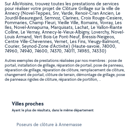
Sur AlloVoisins, trouvez toutes les prestations de services
pour réaliser votre projet de Clôture Grillage sur la ville de
Annecy (Novel-Teppes, Snr, Varde, Renoir-Cran Ancien, Le
Jourdil-Beauregard, Semnoz, Clarines, Croix Rouge-Cesiere,
Pommaries, Champ Fleuri, Vieille Ville, Romains, Vovray, Les
Iles, Novel-Annapurna, Marquisats, Lachat, Le Vallon-Riante
Colline, Le Vernay, Annecy-le-Vieux-Albigny, Loverchy, Novel-
Louis Armand, Vert Bois-Le Pont-Neuf, Bressis-Neigeos,
Centre Ville-Chevennes, Vernet, Les Fins, Vieugy-Balmont,
Courier, Seynod-Zone d'Activite) (Haute-savoie, 74000,
74960, 74940, 74600, 74370, 74011, 74985, 74330)
Autres exemples de prestations réalisées par nos membres : pose de
portail, installation de grillage, réparation de portail, pose de panneau,
réparation de grillage, réparation de clôture, remplacement de clôture,
changement de portail, clôture de terrain, démontage de grillage, pose
de panneaux rigides de clôture, réparation de portillon, ..
Villes proches
Ayant le plus de résultats, dans le même département
Poseurs de clôture à Annemasse