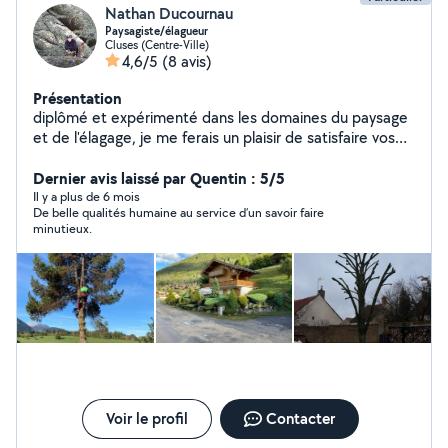
Nathan Ducournau
Paysagiste/élagueur
Cluses (Centre-Ville)
4,6/5
(8 avis)
Présentation
diplômé et expérimenté dans les domaines du paysage
et de l'élagage, je me ferais un plaisir de satisfaire vos
demandes et de vous conseillé au mieux. Mes chantiers
sont traités avec mon matériel personnel et
Dernier avis laissé par Quentin : 5/5
professionnel afin d'effectuer un travail precis et
Il y a plus de 6 mois
De belle qualités humaine au service d’un savoir faire
soigneux. n'hésitez pas me contacter
minutieux.
Voir le profil
Contacter