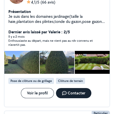
4,1/5
(66 avis)
Présentation
Je suis dans les domaines jardinage(taille la
haie,plantation des plintes,tonde du gazon,pose gazon
naturel/artificiel,gazon seme,debrousaillage,pose du
grillage
Dernier avis laissé par Valerie : 2/5
souple/rigide),demolition,renovation(peinture,enduit,de
Il y a 2 mois
Enthousiaste au départ, mais ne vient pas au rdv convenu et
molition,pose du parquet,pose du
n'avertit pas.
lino/moquette),bricolage(montage des
armoires,meubles,pose des lampes,barres du
rideaux,pose tableaux),demanagament,petite
maçonnerie(couler dalle du beton,poser les pave et
dalle) il y 7ans.Je suis completement equipé pro pour
chaque domaine du travail.
Pose de clôture ou de grillage
Clôture de terrain
Voir le profil
Contacter
Particulier