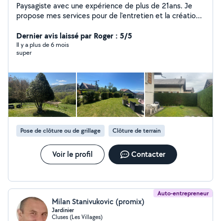
Paysagiste avec une expérience de plus de 21ans. Je
propose mes services pour de l'entretien et la création.
Je dispose de mon propre matériel et d'un véhicule
pour évacuer les déchets . Je suis spécialisé dans le soin
Dernier avis laissé par Roger : 5/5
des plantes , les clôtures et les projets vegetalisés avec
Il y a plus de 6 mois
super
plan 3D listing et accompagnement dans vos projets .
Un service unique et exclusif à mes clients
Pose de clôture ou de grillage
Clôture de terrain
Voir le profil
Contacter
Auto-entrepreneur
Milan Stanivukovic (promix)
Jardinier
Cluses (Les Villages)