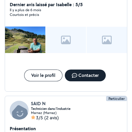
courroie de distribution
Dernier avis laissé par Isabelle : 5/5
Il y a plus de 6 mois
Courtois et précis
Voir le profil
Contacter
Particulier
SAID N
Technicien dans l'industrie
Marnaz (Marnaz)
3/5
(2 avis)
Présentation