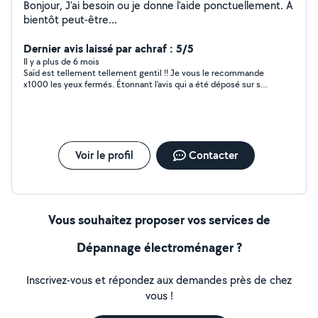
Bonjour, J'ai besoin ou je donne l'aide ponctuellement. A
bientôt peut-être...
Dernier avis laissé par achraf : 5/5
Il y a plus de 6 mois
Saïd est tellement tellement gentil !! Je vous le recommande
x1000 les yeux fermés. Étonnant l’avis qui a été déposé sur son
profil, il devait sûrement être demandé étant donné le
professionnalisme, la serviabilité et la gentillesse de cet
homme. Je le recommande les yeux fermés ? Merci Saïd ??
Voir le profil
Contacter
Vous souhaitez proposer vos services de
Dépannage électroménager ?
Inscrivez-vous et répondez aux demandes près de chez
vous !