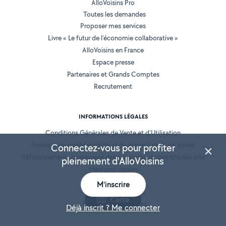
AlloVoisins Pro
Toutes les demandes
Proposer mes services
Livre « Le futur de l'économie collaborative »
AlloVoisins en France
Espace presse
Partenaires et Grands Comptes
Recrutement
INFORMATIONS LÉGALES
Conditions Générales de Vente et d'Utilisation
Politique de confidentialité et de respect de la vie privée
Connectez-vous pour profiter
Référencement, classement des annonces et contrôle des avis
pleinement d'AlloVoisins
Mentions légales
Cookies
M'inscrire
Location de matériel
Carte
Prestation de services
Déjà inscrit ? Me connecter