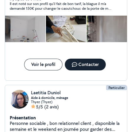
Il est noté sur son profil qu’il fait de bon tarif, la blague il m’a
demandé 150€ pour changer le caoutchouc de la porte de ma
machine à laver (main d’œuvre). Quand d autres pro m’ont
proposé 60-70€. Quand je lui dit il me dit chacun son budget
heu rien a voir avec le budget a ce prix c’est du vol de l’arnaque.
Bref à fuir !
Voir le profil
Contacter
Particulier
Laetitia Duniol
Aide à domicile, ménage
Thyez (Thyez)
5/5
(2 avis)
Présentation
Personne sociable , bon relationnel client , disponible la
semaine et le weekend en journée pour garder des