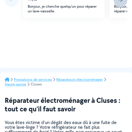
Bonjour, je cherche quelqu'un pour réparer
Bonjour, j
un lave-vaisselle.
réparer mon
Prestations de services
Réparateurs électroménager
Haute-savoie
Cluses
Réparateur électroménager à Cluses :
tout ce qu’il faut savoir
Vous êtes victime d’un dégât des eaux dû à une fuite de
votre lave-linge ? Votre réfrigérateur ne fait plus
suffisamment de froid ? Votre grille-pain provoque un court-