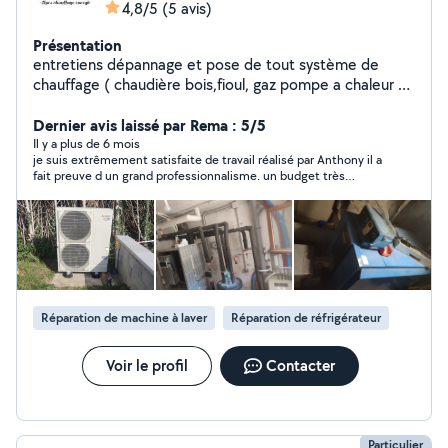
4,8/5
(5 avis)
Présentation
entretiens dépannage et pose de tout système de
chauffage ( chaudière bois,fioul, gaz pompe a chaleur et
climatisation ainsi que de la VMC et adoucisseur d'eau je
fait également le remplacement de chauffe-eau et la
Dernier avis laissé par Rema : 5/5
pose de ballon thermodynamique plomberie et mon ami
Il y a plus de 6 mois
je suis extrêmement satisfaite de travail réalisé par Anthony il a
mecanicien professionnel 28 ans d expérience entretien
fait preuve d un grand professionnalisme. un budget très
et dépannage à domicile ou au travail l idée je repars et
resonable pour réparer notre frigo. je recommande vivement
quand vous finissez la journée la voiture sera prête si
ses services.
besoin laissez-moi un message si besoin
Réparation de machine à laver
Réparation de réfrigérateur
Voir le profil
Contacter
Particulier