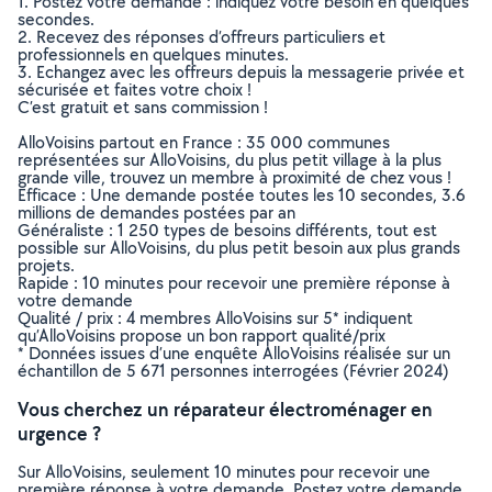
1. Postez votre demande : indiquez votre besoin en quelques
secondes.
2. Recevez des réponses d’offreurs particuliers et
professionnels en quelques minutes.
3. Echangez avec les offreurs depuis la messagerie privée et
sécurisée et faites votre choix !
C’est gratuit et sans commission !
AlloVoisins partout en France : 35 000 communes
représentées sur AlloVoisins, du plus petit village à la plus
grande ville, trouvez un membre à proximité de chez vous !
Efficace : Une demande postée toutes les 10 secondes, 3.6
millions de demandes postées par an
Généraliste : 1 250 types de besoins différents, tout est
possible sur AlloVoisins, du plus petit besoin aux plus grands
projets.
Rapide : 10 minutes pour recevoir une première réponse à
votre demande
Qualité / prix : 4 membres AlloVoisins sur 5* indiquent
qu’AlloVoisins propose un bon rapport qualité/prix
* Données issues d’une enquête AlloVoisins réalisée sur un
échantillon de 5 671 personnes interrogées (Février 2024)
Vous cherchez un réparateur électroménager en
urgence ?
Sur AlloVoisins, seulement 10 minutes pour recevoir une
première réponse à votre demande. Postez votre demande