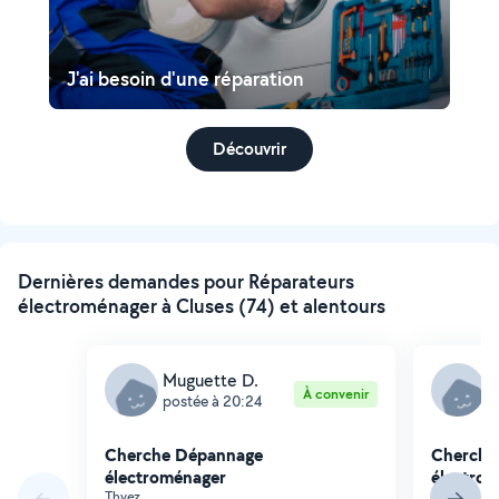
J'ai besoin d'une réparation
Découvrir
Dernières demandes pour Réparateurs
électroménager à Cluses (74) et alentours
Muguette D.
M
À convenir
postée à 20:24
p
Cherche Dépannage
Cherche
électroménager
électro
Thyez
Thyez