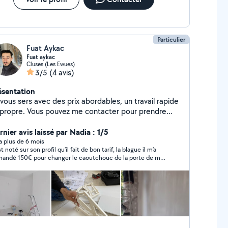
Particulier
Fuat Aykac
Fuat aykac
Cluses (Les Ewues)
3/5
(4 avis)
ésentation
vous sers avec des prix abordables, un travail rapide
 propre. Vous pouvez me contacter pour prendre
ndez-vous. Bonne journée.
nier avis laissé par Nadia : 1/5
y a plus de 6 mois
st noté sur son profil qu’il fait de bon tarif, la blague il m’a
andé 150€ pour changer le caoutchouc de la porte de ma
hine à laver (main d’œuvre). Quand d autres pro m’ont
posé 60-70€. Quand je lui dit il me dit chacun son budget
 rien a voir avec le budget a ce prix c’est du vol de l’arnaque.
 à fuir !