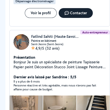
Dépannage électroménager
Voir le profil
Contacter
Auto-entrepreneur
Fatlind Sahiti (Haute-Savoie Decor)
Peintre en bâtiment
Saint-Jeoire (Saint-Jeoire)
4,9/5
(32 avis)
Présentation
Bonjour Je suis un spécialiste de peinture Tapisserie
Papier peint Décoration Stucco Joint Lissage Peinture
int et ext Cuisines Parquet Porte et porte coulissante
Dernier avis laissé par Sandrine : 5/5
Etc Disponible rapidement . Tarifs et travail très correct
Il y a plus de 6 mois
Personne réactive et très agréable, mais nous n'avons pas fait
affaire pour cause de budget.