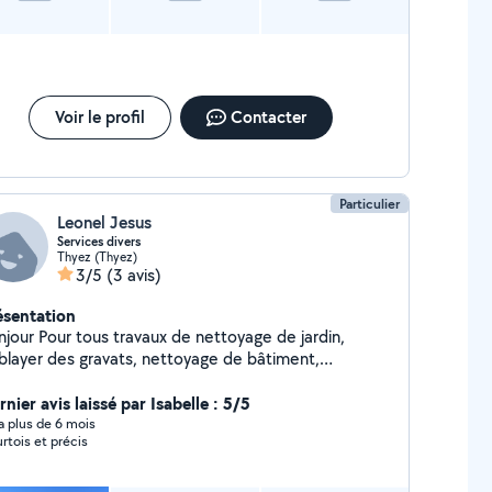
Voir le profil
Contacter
Particulier
Leonel Jesus
Services divers
Thyez (Thyez)
3/5
(3 avis)
ésentation
njour Pour tous travaux de nettoyage de jardin,
blayer des gravats, nettoyage de bâtiment,
ment en fin de construction et toute mécanique,
ture Sauf courroie de distribution
nier avis laissé par Isabelle : 5/5
y a plus de 6 mois
rtois et précis