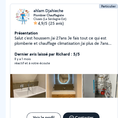
Particulier
ahlam Djahieche
Plombier Chauffagiste
Cluses (La Serdagne-Est)
4,9/5
(25 avis)
Présentation
Salut c'est houssem j'ai 27ans Je fais tout ce qui est
plomberie et chauffage climatisation j'ai plus de 7ans
Expérience Dans le domaine
Dernier avis laissé par Richard : 5/5
Il y a 1 mois
réactif et à votre écoute
Voir le profil
Contacter