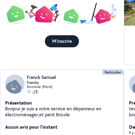
M'inscrire
Particulier
Franck Samuel
Francky
Scionzier (Nord)
-/5
Présentation
Pr
Bonjour je suis a votre service en dépanneur en
tech
électroménager,et petit Bricole
bri
fro
Aucun avis pour l'instant
Der
Il 