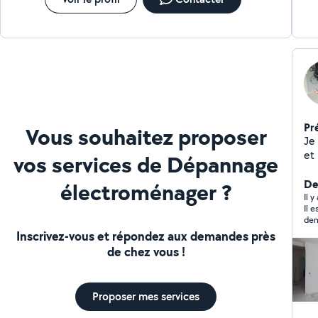
Pr
Vous souhaitez proposer
Je 
et
vos services de Dépannage
re
Der
électroménager ?
Il 
Il e
dem
mac
Inscrivez-vous et répondez aux demandes près
pro
de chez vous !
heu
Bref
Proposer mes services