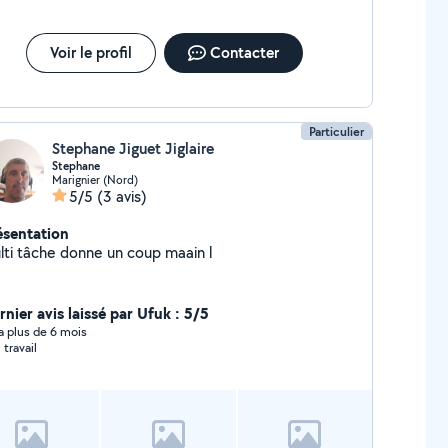
Voir le profil
Contacter
Particulier
Stephane Jiguet Jiglaire
Stephane
Marignier (Nord)
5/5
(3 avis)
ésentation
Multi tâche donne un coup maain l
rnier avis laissé par Ufuk : 5/5
y a plus de 6 mois
 travail