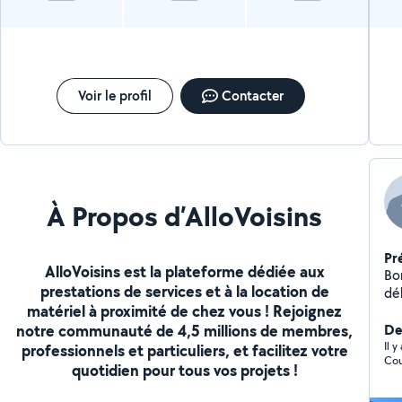
Voir le profil
Contacter
À Propos d’AlloVoisins
Pr
AlloVoisins est la plateforme dédiée aux
Bo
prestations de services et à la location de
dé
matériel à proximité de chez vous ! Rejoignez
bâti
notre communauté de 4,5 millions de membres,
voi
Der
Il 
professionnels et particuliers, et facilitez votre
Cou
quotidien pour tous vos projets !