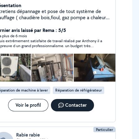
ésentation
tretiens dépannage et pose de tout système de
auffage ( chaudière bois,fioul, gaz pompe a chaleur
 climatisation ainsi que de la VMC et adoucisseur
eau je fait également le remplacement de chauffe-
rnier avis laissé par Rema : 5/5
u et la pose de ballon thermodynamique plomberie
y a plus de 6 mois
suis extrêmement satisfaite de travail réalisé par Anthony il a
 mecanicien professionnel 28 ans d
t preuve d un grand professionnalisme. un budget très
périence entretien et dépannage à domicile ou au
onable pour réparer notre frigo. je recommande vivement
vail l idée je repars et quand vous finissez la journée
 services.
voiture sera prête si besoin laissez-moi un message si
soin
paration de machine à laver
Réparation de réfrigérateur
Voir le profil
Contacter
Particulier
Rabie rabie