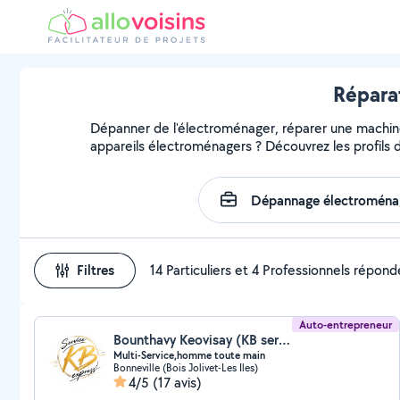
Réparat
Dépanner de l'électroménager, réparer une machine, 
appareils électroménagers ? Découvrez les profils d
Filtres
14 Particuliers et 4 Professionnels répond
Auto-entrepreneur
Bounthavy Keovisay (KB services Express)
Multi-Service,homme toute main
Bonneville (Bois Jolivet-Les Iles)
4/5
(17 avis)