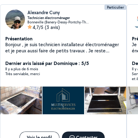
Particulier
Alexandre Cuny
Technicien électroménager
Bonneville (Benery-Dessy-Pontchy-Thuet)
4,7/5
(3 avis)
Présentation
Pr
Bonjour , je suis technicien installateur électroménager
Je 
et je peux aussi faire de petits travaux . Je reste
én
disponible pour toute information complémentaire
tu
Dernier avis laissé par Dominique : 5/5
d'
De
ass
Il y a plus de 6 mois
Il y
Très serviable, merci
Ser
pe
et i
pa
vo
En
ins
ré
mei
RG
Voir le profil
Contacter