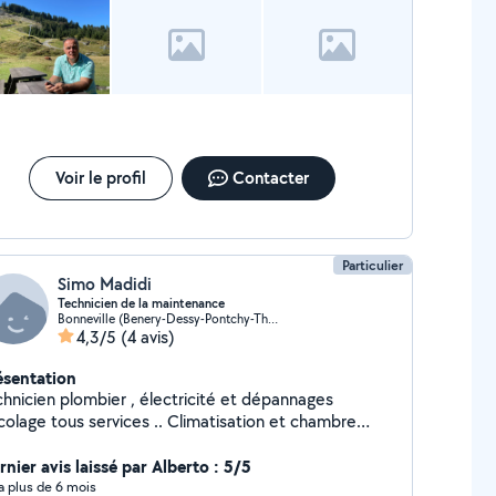
Voir le profil
Contacter
Particulier
Simo Madidi
Technicien de la maintenance
Bonneville (Benery-Dessy-Pontchy-Thuet)
4,3/5
(4 avis)
ésentation
nicien plombier , électricité et dépannages
colage tous services .. Climatisation et chambre
ide
nier avis laissé par Alberto : 5/5
y a plus de 6 mois