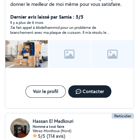
donner le meilleur de moi même pour vous satisfaire.
Dernier avis laissé par Samia : 5/5
Il y a plus de 6 mois
J'ai fait appel à Abdelhammid pour un problème de
branchement avec ma plaque de cuisson. Il m'a résolu le
problème rapidement ! J'ai trouvé Abdelhammid très
professionnel, réactive et sérieux dans son travail. Travail
soigné avec la patience. Abdelhammid m'a également rendu
service pour un remontage de tiroir alors que c'était pas prévu !!
Je recommande les œil fermés Abdelhammid!
Voir le profil
Contacter
Particulier
Hassan El Madkouri
Homme a tout faire
Vétraz-Monthoux (Nord)
5/5
(114 avis)