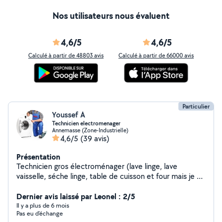
Nos utilisateurs nous évaluent
4,6/5
4,6/5
Calculé à partir de 48803 avis
Calculé à partir de 66000 avis
Particulier
Youssef A
Technicien electromenager
Annemasse (Zone-Industrielle)
4,6/5
(39 avis)
Présentation
Technicien gros électroménager (lave linge, lave
vaisselle, séche linge, table de cuisson et four mais je ne
fais pas de frigo ni de petit électroménager). Personne
sérieuse, travail rapide et efficace.
Dernier avis laissé par Leonel : 2/5
Il y a plus de 6 mois
Pas eu d’échange