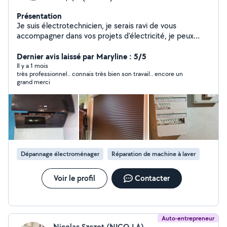
Présentation
Je suis électrotechnicien, je serais ravi de vous
accompagner dans vos projets d'électricité, je peux
vous aider a réaliser vos dépannages et vos installations
! Je forme, conseil et accompagne jusqu'à
Dernier avis laissé par Maryline : 5/5
l'aboutissement. N'hésitez pas !
Il y a 1 mois
très professionnel.. connais très bien son travail.. encore un
grand merci
Dépannage électroménager
Réparation de machine à laver
Voir le profil
Contacter
Auto-entrepreneur
Nicolas Szczot (NICO-LA)