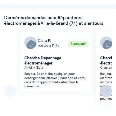
Dernières demandes pour Réparateurs
électroménager à Ville-la-Grand (74) et alentours
Clara P.
M
À convenir
postée à 11:45
p
Cherche Dépannage
Cherche
électroménager
électro
Ambilly (Est)
Cranves-Sa
Bonjour, Je cherche quelqu'un pour
Bonjour, J
échanger deux plaques( induction et vitro)
électromén
dans deux appartements situé dans la
de ma plaq
même rue.
appuyer tr
marche pou
allumé tou
pour vos r