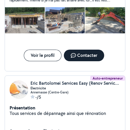
rapidement. même si je n'ai pas fait affaire avec lui , il est resté
très aimable et sympathique.
Voir le profil
Contacter
Auto-entrepreneur
Eric Bartolomei Services Easy (Renov Services)
Electricite
Annemasse (Centre-Gare)
-/5
Présentation
Tous services de dépannage ainsi que rénovation