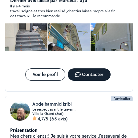
sharp, volets, je fait tous qui dans la renovation. Mon
Dernier avis laissé par Marcela : 5/5
bute c'est de satisfaire mes clients et faire un bon
Il y a 4 mois
travail soigné et tres bien réalisé ,chantier laissé propre a la fin
travail. Je serai disponible pour tout les clients. J'ai la
des travaux . Je recommande
possibilité de me deplacé dans tout la region Haute-
Savoie (74). Cordialement Pergjoka Petro
Voir le profil
Contacter
Particulier
Abdelhammid kribi
Le respect avant le travail .
Ville-la-Grand (Sud)
4,7/5
(65 avis)
Présentation
Mes chers clients:) Je suis à votre service ,j'essayerai de