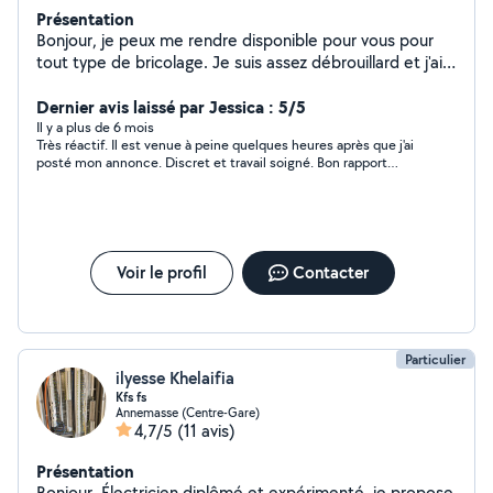
Présentation
Bonjour, je peux me rendre disponible pour vous pour
tout type de bricolage. Je suis assez débrouillard et j'ai
pas mal de matériel.
Dernier avis laissé par Jessica : 5/5
Il y a plus de 6 mois
Très réactif. Il est venue à peine quelques heures après que j'ai
posté mon annonce. Discret et travail soigné. Bon rapport
qualité-prix. Je recommande sans hésitation.
Voir le profil
Contacter
Particulier
ilyesse Khelaifia
Kfs fs
Annemasse (Centre-Gare)
4,7/5
(11 avis)
Présentation
Bonjour, Électricien diplômé et expérimenté, je propose