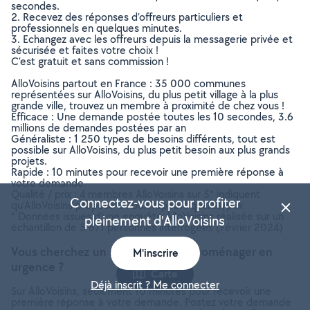
secondes.
2. Recevez des réponses d’offreurs particuliers et
professionnels en quelques minutes.
3. Echangez avec les offreurs depuis la messagerie privée et
sécurisée et faites votre choix !
C’est gratuit et sans commission !
AlloVoisins partout en France : 35 000 communes
représentées sur AlloVoisins, du plus petit village à la plus
grande ville, trouvez un membre à proximité de chez vous !
Efficace : Une demande postée toutes les 10 secondes, 3.6
millions de demandes postées par an
Généraliste : 1 250 types de besoins différents, tout est
possible sur AlloVoisins, du plus petit besoin aux plus grands
projets.
Rapide : 10 minutes pour recevoir une première réponse à
votre demande
Qualité / prix : 4 membres AlloVoisins sur 5* indiquent
Connectez-vous pour profiter
qu’AlloVoisins propose un bon rapport qualité/prix
* Données issues d’une enquête AlloVoisins réalisée sur un
pleinement d'AlloVoisins
échantillon de 5 671 personnes interrogées (Février 2024)
Vous cherchez un réparateur électroménager en
M'inscrire
urgence ?
Carte
Déjà inscrit ? Me connecter
Sur AlloVoisins, seulement 10 minutes pour recevoir une
première réponse à votre demande. Postez votre demande