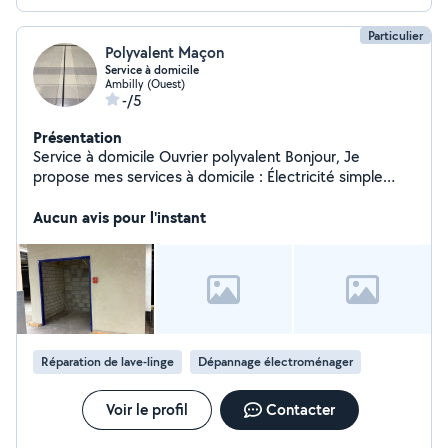
tondeuse ou votre Wi-Fi !
Particulier
Polyvalent Maçon
Service à domicile
Ambilly (Ouest)
-/5
Présentation
Service à domicile Ouvrier polyvalent Bonjour, Je
propose mes services à domicile : Électricité simple
(prise, lumière) Plomberie (toilettes) Réparation lave-
linge / lave-vaisselle Jardinage Maçonnerie Peinture .
Aucun avis pour l'instant
montage de meubles . Démolition . Ménage Travail
sérieux. Merci de me contacter
Réparation de lave-linge
Dépannage électroménager
Voir le profil
Contacter