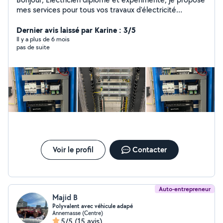
mes services pour tous vos travaux d'électricité
(installation, dépannage, rénovation). Je peux
également vous aider pour d'autres tâches comme le
Dernier avis laissé par Karine : 3/5
déménagement, le montage de meubles et divers
Il y a plus de 6 mois
pas de suite
petits travaux. N'hésitez pas à me contacter, je suis
sérieux, ponctuel et efficace.
Voir le profil
Contacter
Auto-entrepreneur
Majid B
Polyvalent avec véhicule adapé
Annemasse (Centre)
5/5
(15 avis)