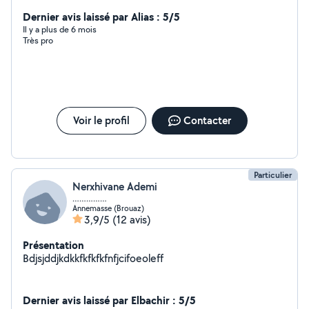
:)
Dernier avis laissé par Alias : 5/5
Il y a plus de 6 mois
Très pro
Voir le profil
Contacter
Particulier
Nerxhivane Ademi
……………
Annemasse (Brouaz)
3,9/5
(12 avis)
Présentation
Bdjsjddjkdkkfkfkfkfnfjcifoeoleff
Dernier avis laissé par Elbachir : 5/5