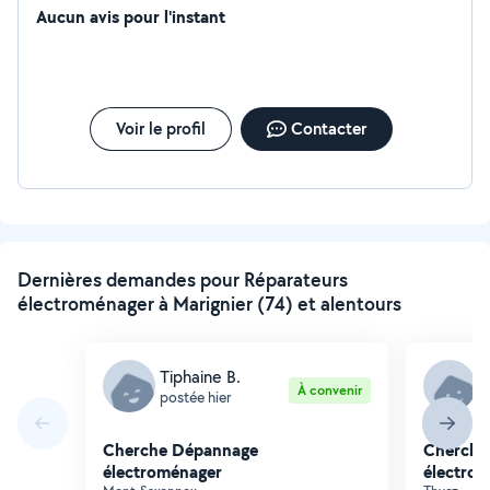
Aucun avis pour l'instant
Voir le profil
Contacter
Dernières demandes pour Réparateurs
électroménager à Marignier (74) et alentours
Tiphaine B.
M
À convenir
postée hier
p
Cherche Dépannage
Cherche
électroménager
électro