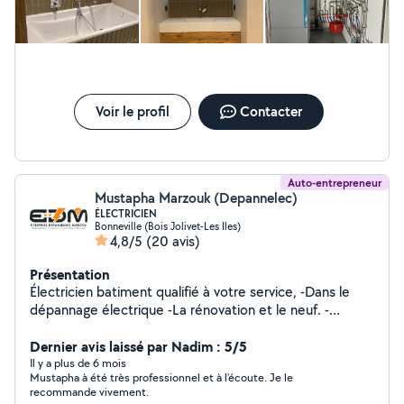
Voir le profil
Contacter
Auto-entrepreneur
Mustapha Marzouk (Depannelec)
ÉLECTRICIEN
Bonneville (Bois Jolivet-Les Iles)
4,8/5
(20 avis)
Présentation
Électricien batiment qualifié à votre service, -Dans le
dépannage électrique -La rénovation et le neuf. -
Installation électrique complète -Remise en conformité
de toute l'installation électrique (tableaux,
Dernier avis laissé par Nadim : 5/5
appareillages, etc...... -installation ballon d'eau chaude -
Il y a plus de 6 mois
Mustapha à été très professionnel et à l'écoute. Je le
Chauffage -Borne de recharge véhicule .... -
recommande vivement.
Sérieux,professionnel, conseil personnalisé... DEVIS