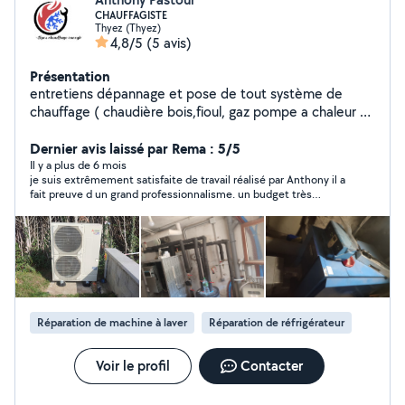
CHAUFFAGISTE
Thyez (Thyez)
4,8/5
(5 avis)
Présentation
entretiens dépannage et pose de tout système de
chauffage ( chaudière bois,fioul, gaz pompe a chaleur et
climatisation ainsi que de la VMC et adoucisseur d'eau je
fait également le remplacement de chauffe-eau et la
Dernier avis laissé par Rema : 5/5
pose de ballon thermodynamique plomberie et mon ami
Il y a plus de 6 mois
je suis extrêmement satisfaite de travail réalisé par Anthony il a
mecanicien professionnel 28 ans d expérience entretien
fait preuve d un grand professionnalisme. un budget très
et dépannage à domicile ou au travail l idée je repars et
resonable pour réparer notre frigo. je recommande vivement
quand vous finissez la journée la voiture sera prête si
ses services.
besoin laissez-moi un message si besoin
Réparation de machine à laver
Réparation de réfrigérateur
Voir le profil
Contacter