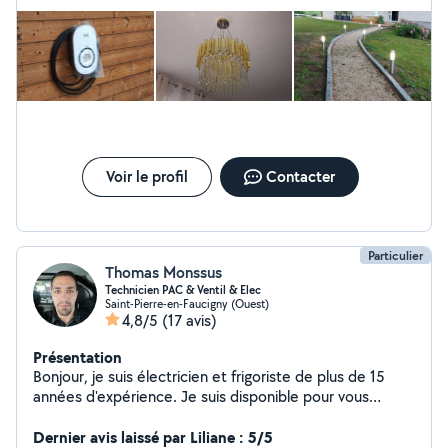
GRATUIT ! N'hésitez pas
Voir le profil
Contacter
Particulier
Thomas Monssus
Technicien PAC & Ventil & Elec
Saint-Pierre-en-Faucigny (Ouest)
4,8/5
(17 avis)
Présentation
Bonjour, je suis électricien et frigoriste de plus de 15
années d'expérience. Je suis disponible pour vous
apporter mon savoir faire dans diverses prestations
(Dépannage, installation & réparation sur climatisation,
Dernier avis laissé par Liliane : 5/5