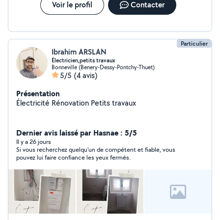
d'accident) - Garantie des pièces/de la réparation. -
Voir le profil
Contacter
Rapport/Facturation disponible en cas de perte.
ATTENTION : je ne peux pas répondre aux demandes
venant de plus de 30km à vol d'oiseau sur ALLOVOISINS
Cordialement
Particulier
Ibrahim ARSLAN
Électricien,petits travaux
Bonneville (Benery-Dessy-Pontchy-Thuet)
5/5
(4 avis)
Présentation
Électricité Rénovation Petits travaux
Dernier avis laissé par Hasnae : 5/5
Il y a 26 jours
Si vous recherchez quelqu'un de compétent et fiable, vous
pouvez lui faire confiance les yeux fermés.