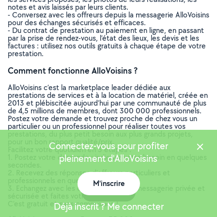
notes et avis laissés par leurs clients.
- Conversez avec les offreurs depuis la messagerie AlloVoisins
pour des échanges sécurisés et efficaces.
- Du contrat de prestation au paiement en ligne, en passant
par la prise de rendez-vous, l’état des lieux, les devis et les
factures : utilisez nos outils gratuits à chaque étape de votre
prestation.
Comment fonctionne AlloVoisins ?
AlloVoisins c’est la marketplace leader dédiée aux
prestations de services et à la location de matériel, créée en
2013 et plébiscitée aujourd’hui par une communauté de plus
de 4,5 millions de membres, dont 300 000 professionnels.
Postez votre demande et trouvez proche de chez vous un
particulier ou un professionnel pour réaliser toutes vos
prestations, du plus petit besoin aux plus grands projets,
pour un bon rapport qualité/prix.
Connectez-vous pour profiter
Facilitez votre quotidien en 3 étapes :
1. Postez votre demande : indiquez votre besoin en quelques
pleinement d'AlloVoisins
secondes.
2. Recevez des réponses d’offreurs particuliers et
professionnels en quelques minutes.
M'inscrire
3. Echangez avec les offreurs depuis la messagerie privée et
Carte
sécurisée et faites votre choix !
C’est gratuit et sans commission !
Déjà inscrit ? Me connecter