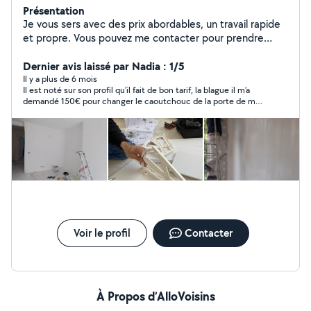
Présentation
Je vous sers avec des prix abordables, un travail rapide
et propre. Vous pouvez me contacter pour prendre
rendez-vous. Bonne journée.
Dernier avis laissé par Nadia : 1/5
Il y a plus de 6 mois
Il est noté sur son profil qu’il fait de bon tarif, la blague il m’a
demandé 150€ pour changer le caoutchouc de la porte de ma
machine à laver (main d’œuvre). Quand d autres pro m’ont
proposé 60-70€. Quand je lui dit il me dit chacun son budget
heu rien a voir avec le budget a ce prix c’est du vol de l’arnaque.
Bref à fuir !
Voir le profil
Contacter
À Propos d’AlloVoisins