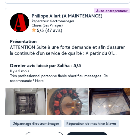
Auto-entrepreneur
Philippe Allart (A MAINTENANCE)
Réparateur électroménager
Cluses (Les Villages)
5/5
(47 avis)
Présentation
ATTENTION Suite à une forte demande et afin d'assurer
la continuité d'un service de qualité : A partir du 01
septembre et ceux jusqu'au 1er janvier 2026 minimum
L'ensemble des services sont uniquement réservé aux
Dernier avis laissé par Saliha : 5/5
clients déjà enregistrés A MAINTENANCE Réparation et
Il y a 5 mois
Très professionnel personne fiable réactif au messages . Je
entretien d'appareils électroménagers. Vente
recommande ! Merci
d'appareils électroménagers d'occasion avec garantie.
Location appareils électroménagers. Travaux de petit
bricolage (déductibles des impôts jusqu'à 50% pour
certains travaux) Intervention 7J/7 en atelier ou à
domicile en Haute Savoie. Aucune intervention en
Suisse. Pourquoi choisir un professionnel plutôt qu'un
particulier pour vos interventions ? - Sécurité de
Dépannage électroménager
Réparation de machine à laver
l'intervention (Intervenant expérimenté/matériel
adapté/assurance responsabilité civile en cas