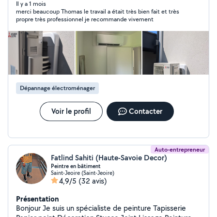
ventilation, pompe à chaleur....) N'hésitez pas à me
Il y a 1 mois
merci beaucoup Thomas le travail a était très bien fait et très
contacter. Fournitures et pose Mitsubishi Electric. Pose
propre très professionnel je recommande vivement
toutes marques (Mitsubishi Electric, Daikin, Futjisu,
Atlantic, Airton, LG,....)
Dépannage électroménager
Voir le profil
Contacter
Auto-entrepreneur
Fatlind Sahiti (Haute-Savoie Decor)
Peintre en bâtiment
Saint-Jeoire (Saint-Jeoire)
4,9/5
(32 avis)
Présentation
Bonjour Je suis un spécialiste de peinture Tapisserie