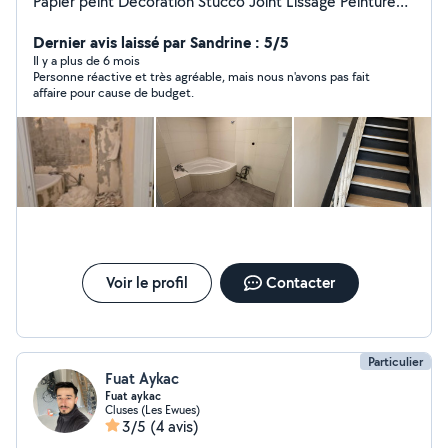
Papier peint Décoration Stucco Joint Lissage Peinture
int et ext Cuisines Parquet Porte et porte coulissante
Dernier avis laissé par Sandrine : 5/5
Etc Disponible rapidement . Tarifs et travail très correct
Il y a plus de 6 mois
Personne réactive et très agréable, mais nous n'avons pas fait
affaire pour cause de budget.
Voir le profil
Contacter
Particulier
Fuat Aykac
Fuat aykac
Cluses (Les Ewues)
3/5
(4 avis)