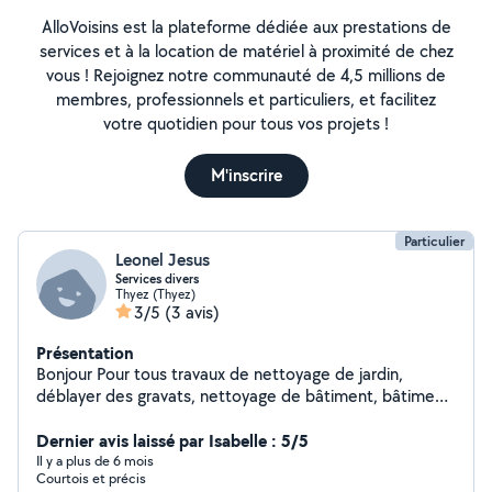
AlloVoisins est la plateforme dédiée aux prestations de
services et à la location de matériel à proximité de chez
vous ! Rejoignez notre communauté de 4,5 millions de
membres, professionnels et particuliers, et facilitez
votre quotidien pour tous vos projets !
M'inscrire
Particulier
Leonel Jesus
Services divers
Thyez (Thyez)
3/5
(3 avis)
Présentation
Bonjour Pour tous travaux de nettoyage de jardin,
déblayer des gravats, nettoyage de bâtiment, bâtiment
en fin de construction et toute mécanique, voiture Sauf
courroie de distribution
Dernier avis laissé par Isabelle : 5/5
Il y a plus de 6 mois
Courtois et précis