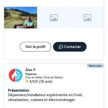
Voir le profil
Contacter
Particulier
Alex P
Depanne
Viuz-en-Sallaz (Viuz-en-Sallaz)
4,9/5
(16 avis)
Présentation
Dépanneur/Installateur expérimenté en Froid ,
climatisation, cuisines et électroménager.