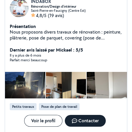
INDABOX
Rénovation/Design d'intérieur
Saint-Pierre-en-Faucigny (Centre Est)
4,8/5
(19 avis)
Présentation
Nous proposons divers travaux de rénovation : peinture,
plâtrerie, pose de parquet, covering (pose de
revêtement adhésif en vinyle), pose de tôle sous
toiture, gouttières, ainsi que la création de terrasse en
Dernier avis laissé par Mickael : 5/5
bois.
Il y a plus de 6 mois
Parfait merci beaucoup
Petits travaux
Pose de plan de travail
Voir le profil
Contacter