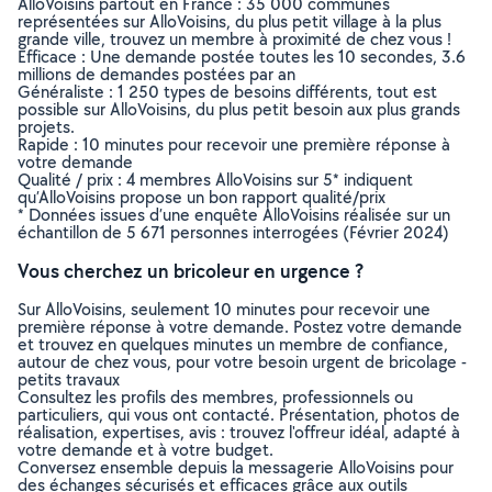
AlloVoisins partout en France : 35 000 communes
représentées sur AlloVoisins, du plus petit village à la plus
grande ville, trouvez un membre à proximité de chez vous !
Efficace : Une demande postée toutes les 10 secondes, 3.6
millions de demandes postées par an
Généraliste : 1 250 types de besoins différents, tout est
possible sur AlloVoisins, du plus petit besoin aux plus grands
projets.
Rapide : 10 minutes pour recevoir une première réponse à
votre demande
Qualité / prix : 4 membres AlloVoisins sur 5* indiquent
qu’AlloVoisins propose un bon rapport qualité/prix
* Données issues d’une enquête AlloVoisins réalisée sur un
échantillon de 5 671 personnes interrogées (Février 2024)
Vous cherchez un bricoleur en urgence ?
Sur AlloVoisins, seulement 10 minutes pour recevoir une
première réponse à votre demande. Postez votre demande
et trouvez en quelques minutes un membre de confiance,
autour de chez vous, pour votre besoin urgent de bricolage -
petits travaux
Consultez les profils des membres, professionnels ou
particuliers, qui vous ont contacté. Présentation, photos de
réalisation, expertises, avis : trouvez l'offreur idéal, adapté à
votre demande et à votre budget.
Conversez ensemble depuis la messagerie AlloVoisins pour
des échanges sécurisés et efficaces grâce aux outils