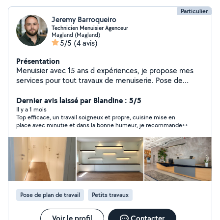
Particulier
Jeremy Barroqueiro
Technicien Menuisier Agenceur
Magland (Magland)
5/5
(4 avis)
Présentation
Menuisier avec 15 ans d expériences, je propose mes
services pour tout travaux de menuiserie. Pose de
cuisine, porte, fenêtre, création de meuble, dressing
ainsi que de nombreuses autres possibilités. Possédant
Dernier avis laissé par Blandine : 5/5
une expérience d'architecte intérieur je pourrai vous
Il y a 1 mois
Top efficace, un travail soigneux et propre, cuisine mise en
guidé sur vos envie.
place avec minutie et dans la bonne humeur, je recommande++
Pose de plan de travail
Petits travaux
Voir le profil
Contacter