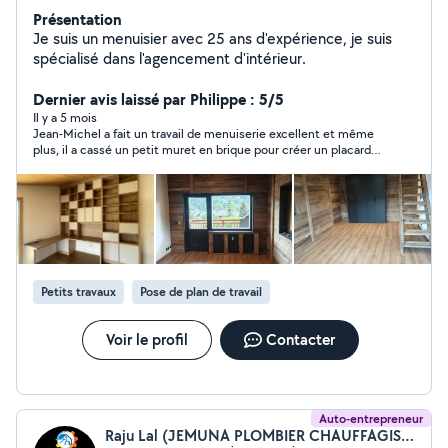
Présentation
Je suis un menuisier avec 25 ans d'expérience, je suis
spécialisé dans l'agencement d'intérieur.
Dernier avis laissé par Philippe : 5/5
Il y a 5 mois
Jean-Michel a fait un travail de menuiserie excellent et même
plus, il a cassé un petit muret en brique pour créer un placard
en haut de mes escaliers. Il est très professionnel, minutieux,
ponctuel et il a tout nettoyé avant de partir 👌J'ai été
complètement satisfaite du résultat pour un prix très
raisonnable. Je le recommande vivement et n'hésiterai pas à
refaire appel à ses services. Merci Jean Michel !
Petits travaux
Pose de plan de travail
Voir le profil
Contacter
Auto-entrepreneur
Raju Lal (JEMUNA PLOMBIER CHAUFFAGISTE)