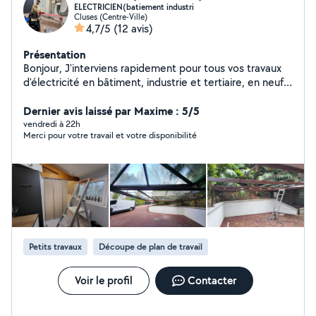
ELECTRICIEN(batiement industri
Cluses (Centre-Ville)
4,7/5
(12 avis)
Présentation
Bonjour, J'interviens rapidement pour tous vos travaux
d'électricité en bâtiment, industrie et tertiaire, en neuf,
rénovation ou dépannage. Je réalise également
l'installation et le dépannage de systèmes d'interphonie,
Dernier avis laissé par Maxime : 5/5
volets roulants, portails électriques et systèmes
vendredi à 22h
Merci pour votre travail et votre disponibilité
d'alarme, en vous garantissant des solutions fiables,
sécurisées et adaptées à vos besoins. Grâce à une
formation complète (CAP Pro Électricité, BAC Pro
MELEC, BTS Électrotechnique), je vous assure des
interventions soignées, conformes aux normes en
vigueur. Intervention rapide Dépannage électrique et
urgences Travail sérieux et professionnel Assurance
décennale Votre sécurité et votre satisfaction sont ma
Petits travaux
Découpe de plan de travail
priorité.
Voir le profil
Contacter