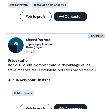
Petits travaux
Installation de brise vue
Voir le profil
Contacter
Particulier
Ahmed Yarzout
Dépannage plomberie
Thyez (Thyez)
-/5
Présentation
Bonjour, je suis plombier dans le dépannage et les
travaux sanitaires. J'interviens pour vos problèmes du
quotidien : * fuite d'eau * robinetterie * évier, lavabo,
WC * remplacement de chauffe-eau * débouchage *
Aucun avis pour l'instant
réparation et installation sanitaire * petits travaux de
plomberie et bricolage Sérieux, ponctuel et soigneux, je
Petits travaux
mets mon expérience à votre service pour vous
proposer une intervention propre et adaptée à vos
besoins. Secteur : Thyez, Cluses et alentours Devis et
Voir le profil
Contacter
renseignements avec plaisir.