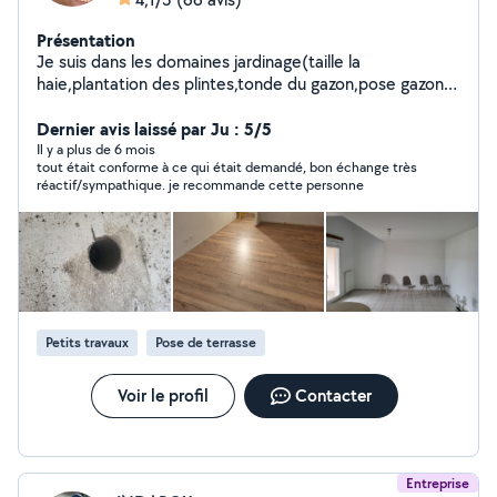
Présentation
Je suis dans les domaines jardinage(taille la
haie,plantation des plintes,tonde du gazon,pose gazon
naturel/artificiel,gazon seme,debrousaillage,pose du
grillage
Dernier avis laissé par Ju : 5/5
souple/rigide),demolition,renovation(peinture,enduit,de
Il y a plus de 6 mois
tout était conforme à ce qui était demandé, bon échange très
molition,pose du parquet,pose du
réactif/sympathique. je recommande cette personne
lino/moquette),bricolage(montage des
armoires,meubles,pose des lampes,barres du
rideaux,pose tableaux),demanagament,petite
maçonnerie(couler dalle du beton,poser les pave et
dalle) il y 7ans.Je suis completement equipé pro pour
chaque domaine du travail.
Petits travaux
Pose de terrasse
Voir le profil
Contacter
Entreprise