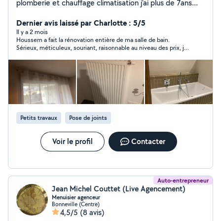
plomberie et chauffage climatisation j'ai plus de 7ans
Expérience Dans le domaine
Dernier avis laissé par Charlotte : 5/5
Il y a 2 mois
Houssem a fait la rénovation entière de ma salle de bain.
Sérieux, méticuleux, souriant, raisonnable au niveau des prix, je
recommande à 1000% !! Merci Houssem !
Petits travaux
Pose de joints
Voir le profil
Contacter
Auto-entrepreneur
Jean Michel Couttet (Live Agencement)
Menuisier agenceur
Bonneville (Centre)
4,5/5
(8 avis)