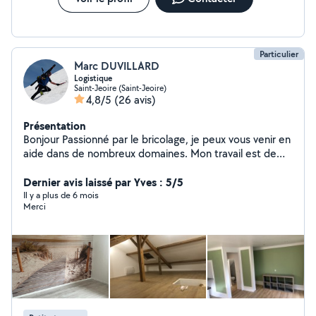
Particulier
Marc DUVILLARD
Logistique
Saint-Jeoire (Saint-Jeoire)
4,8/5
(26 avis)
Présentation
Bonjour Passionné par le bricolage, je peux vous venir en
aide dans de nombreux domaines. Mon travail est de
qualité, très bien fini et rapide N hésitez pas à me
contacter
Dernier avis laissé par Yves : 5/5
Il y a plus de 6 mois
Merci