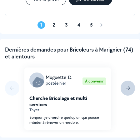
1
2
3
4
5
Page
suivante
Dernières demandes pour Bricoleurs à Marignier (74)
et alentours
Muguette D.
À convenir
postée hier
Cherche Bricolage et multi
services
Thyez
Bonjour, je cherche quelqu'un qui puisse
m'aider à rénover un meuble.