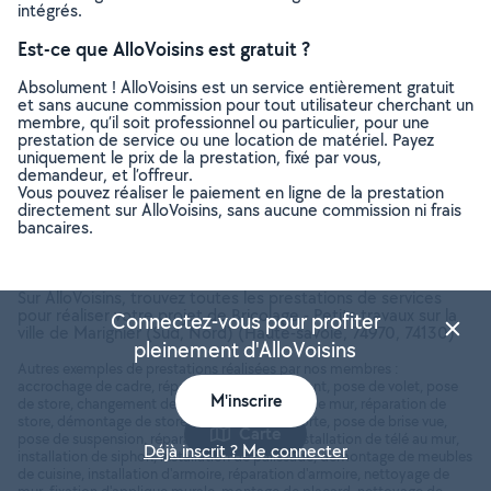
intégrés.
Est-ce que AlloVoisins est gratuit ?
Absolument ! AlloVoisins est un service entièrement gratuit
et sans aucune commission pour tout utilisateur cherchant un
membre, qu’il soit professionnel ou particulier, pour une
prestation de service ou une location de matériel. Payez
uniquement le prix de la prestation, fixé par vous,
demandeur, et l’offreur.
Vous pouvez réaliser le paiement en ligne de la prestation
directement sur AlloVoisins, sans aucune commission ni frais
bancaires.
Sur AlloVoisins, trouvez toutes les prestations de services
pour réaliser votre projet de Bricolage - Petits travaux sur la
Connectez-vous pour profiter
ville de Marignier (Sud, Nord) (Haute-savoie, 74970, 74130)
pleinement d'AlloVoisins
Autres exemples de prestations réalisées par nos membres :
accrochage de cadre, réparation de volet roulant, pose de volet, pose
M'inscrire
de store, changement de plinthe, rebouchage de mur, réparation de
store, démontage de store, démontage de porte, pose de brise vue,
Carte
pose de suspension, réparation de fenêtre, installation de télé au mur,
Déjà inscrit ? Me connecter
installation de siphon, installation de palissade, démontage de meubles
de cuisine, installation d'armoire, réparation d'armoire, nettoyage de