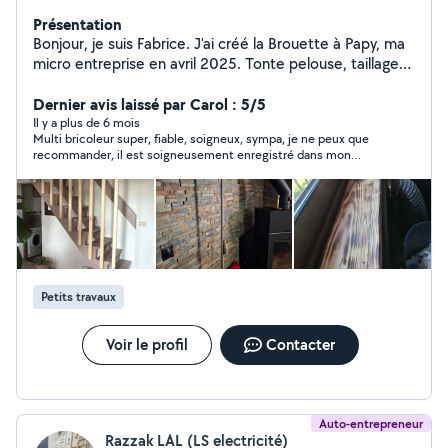
Présentation
Bonjour, je suis Fabrice. J'ai créé la Brouette à Papy, ma
micro entreprise en avril 2025. Tonte pelouse, taillage
haies, débrousaillage, pas d'abatage mais coupe de bois
en 25-33-50 cm (tronçonneuse, scie à bois), Tout
Dernier avis laissé par Carol : 5/5
bricolage maison, montage-démontage de meuble,
Il y a plus de 6 mois
Multi bricoleur super, fiable, soigneux, sympa, je ne peux que
débarrassage cave, garage, grenier... Travail soigné,
recommander, il est soigneusement enregistré dans mon
propre. Je réponds à tous. Demandez moi, appelez moi
répertoire à partir de maintenant
et je ferais le maximum pour vous satisfaire
Petits travaux
Voir le profil
Contacter
Auto-entrepreneur
Razzak LAL (LS electricité)