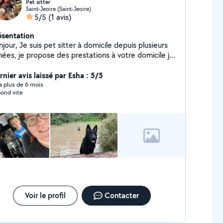
Pet sitter
Saint-Jeoire (Saint-Jeoire)
5/5
(1 avis)
ésentation
et sitter à domicile depuis plusieurs
nées, je propose des prestations à votre domicile je
t tout types d'animaux, chiens, chats, NAC Titulaire
 l'ACACED n'hésitez pas si vous avez des questions
nier avis laissé par Esha : 5/5
 fait également du baby sitting étant anciennement
y a plus de 6 mois
ond vite
iliaire de vie. Je me suis occupée d'une petite fille
apé. Je suis patiente, rigoureuse et sérieuse,
aurais m'occuper de vos enfants. N'hésitez pas à
 contacter pour discuter
Voir le profil
Contacter