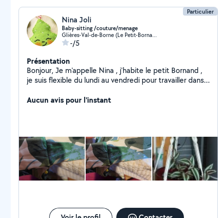
Particulier
Nina Joli
Baby-sitting /couture/menage
Glières-Val-de-Borne (Le Petit-Bornand-les-Glières)
-/5
Présentation
Bonjour, Je m'appelle Nina , j'habite le petit Bornand ,
je suis flexible du lundi au vendredi pour travailler dans
le ménage aux alentours des aravies (chalets , Airbnb
etc), j'ai de l'expérience Ainsi que je pourrais garder les
Aucun avis pour l'instant
enfants hors vacances scolaires dans notre région
(expérience plus de 10 ans ) N'hésitez pas de me
contacter en cas de besoin de mes services
Cordialement
Voir le profil
Contacter