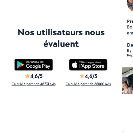
Pr
Bonjour, Je suis p
Nos utilisateurs nous
an
fai
évaluent
de
Der
Je
Il 
Rép
aux
polyhandic
je s
me
4,6/5
4,6/5
Calculé à partir de 48731 avis
Calculé à partir de 66000 avis