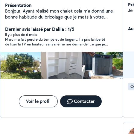
Pr
Présentation
Bonjour, Ayant réalisé mon chalet cela m'a donné une
bonne habitude du bricolage que je mets à votre
disposition pour réaliser vos demandes. A bientôt.
Au
Marc
Dernier avis laissé par Dalila : 1/5
Il y a plus de 6 mois
Marc m’a fait perdre du temps et de l’argent. Il a pris la liberté
de fixer la TV en hauteur sans même me demander ce que je
voulais. Je lui ai fait confiance en mon absence. Sans même
me concerter ma TV était fixer quasiment à raz du plafond. La
TV est tombé du mur peu de temps après. Pour le meuble de
salle de bain il a bousillé la faïence neuve au mur en fixant le
meuble à une hauteur non standard, utilisation de l’évier non
fonctionnel. Il n’a pas respecté les consignes. Il a fait des
découpe dans mon meuble d’évier au lieu de simplement le
poser selon la hauteur des sorties d’eaux.
C
Voir le profil
Contacter