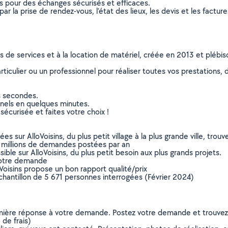
ns pour des échanges sécurisés et efficaces.
r la prise de rendez-vous, l’état des lieux, les devis et les facture
ns de services et à la location de matériel, créée en 2013 et plébi
culier ou un professionnel pour réaliser toutes vos prestations, d
s secondes.
nnels en quelques minutes.
sécurisée et faites votre choix !
sur AlloVoisins, du plus petit village à la plus grande ville, tro
 millions de demandes postées par an
ible sur AlloVoisins, du plus petit besoin aux plus grands projets.
votre demande
oVoisins propose un bon rapport qualité/prix
chantillon de 5 671 personnes interrogées (Février 2024)
remière réponse à votre demande. Postez votre demande et trouve
de frais)