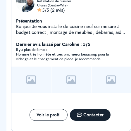
Installation de cuisines.
Cluses (Centre-Ville)
5/5
(2 avis)
Présentation
Bonjour Je vous installe de cuisine neuf sur mesure à
budget correct , montage de meubles , débarras, aide
déménagement , nettoyage . Vidange de voiture.
Livraison des petits meuble, Si vous êtes intéressé de
Dernier avis laissé par Caroline : 5/5
mes prestations veuillez contacter moi via message.
Il y a plus de 6 mois
Homme très honnête et très pro. merci beaucoup pour la
Bien cordialement Mago
vidange et le changement de pièce. je recommande
hautement
Voir le profil
Contacter