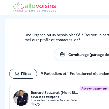
Une urgence ou un besoin planifié ? Trouvez un parti
meilleurs profils et contactez-les !
Filtres
9 Particuliers et 1 Professionnel réponden
Auto-entrepreneur
Bernard Souvanat (Mont Blanc Arve VTC)
Services de transports
Bonneville (Tucinge-Le Bouchet-Bellerive)
-/5