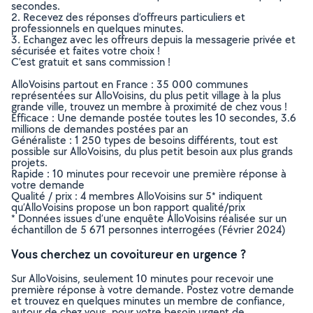
secondes.
2. Recevez des réponses d’offreurs particuliers et
professionnels en quelques minutes.
3. Echangez avec les offreurs depuis la messagerie privée et
sécurisée et faites votre choix !
C’est gratuit et sans commission !
AlloVoisins partout en France : 35 000 communes
représentées sur AlloVoisins, du plus petit village à la plus
grande ville, trouvez un membre à proximité de chez vous !
Efficace : Une demande postée toutes les 10 secondes, 3.6
millions de demandes postées par an
Généraliste : 1 250 types de besoins différents, tout est
possible sur AlloVoisins, du plus petit besoin aux plus grands
projets.
Rapide : 10 minutes pour recevoir une première réponse à
votre demande
Qualité / prix : 4 membres AlloVoisins sur 5* indiquent
qu’AlloVoisins propose un bon rapport qualité/prix
* Données issues d’une enquête AlloVoisins réalisée sur un
échantillon de 5 671 personnes interrogées (Février 2024)
Vous cherchez un covoitureur en urgence ?
Sur AlloVoisins, seulement 10 minutes pour recevoir une
première réponse à votre demande. Postez votre demande
et trouvez en quelques minutes un membre de confiance,
autour de chez vous, pour votre besoin urgent de