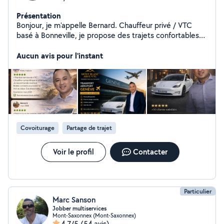
Présentation
Bonjour, je m'appelle Bernard. Chauffeur privé / VTC
basé à Bonneville, je propose des trajets confortables
et sécurisés pour vos déplacements du quotidien :
gares, aéroports, rendez-vous médicaux, sorties,
Aucun avis pour l'instant
longues distances Sérieux, ponctuel et habitué à
conduire en montagne (vallée de l'Arve, Genève,
Chamonix, Annecy), je m'adapte à vos horaires, y
compris tôt le matin et tard le soir. Père de famille, j'ai à
cœur d'offrir un service fiable et respectueux, pour les
adultes comme pour les enfants. N'hésitez pas à me
contacter pour un devis ou toute question, je vous
Covoiturage
Partage de trajet
répondrai rapidement.
Voir le profil
Contacter
Particulier
Marc Sanson
Jobber multiservices
Mont-Saxonnex (Mont-Saxonnex)
4,7/5
(54 avis)