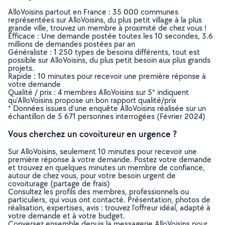
AlloVoisins partout en France : 35 000 communes
représentées sur AlloVoisins, du plus petit village à la plus
grande ville, trouvez un membre à proximité de chez vous !
Efficace : Une demande postée toutes les 10 secondes, 3.6
millions de demandes postées par an
Généraliste : 1 250 types de besoins différents, tout est
possible sur AlloVoisins, du plus petit besoin aux plus grands
projets.
Rapide : 10 minutes pour recevoir une première réponse à
votre demande
Qualité / prix : 4 membres AlloVoisins sur 5* indiquent
qu’AlloVoisins propose un bon rapport qualité/prix
* Données issues d’une enquête AlloVoisins réalisée sur un
échantillon de 5 671 personnes interrogées (Février 2024)
Vous cherchez un covoitureur en urgence ?
Sur AlloVoisins, seulement 10 minutes pour recevoir une
première réponse à votre demande. Postez votre demande
et trouvez en quelques minutes un membre de confiance,
autour de chez vous, pour votre besoin urgent de
covoiturage (partage de frais)
Consultez les profils des membres, professionnels ou
particuliers, qui vous ont contacté. Présentation, photos de
réalisation, expertises, avis : trouvez l'offreur idéal, adapté à
votre demande et à votre budget.
Conversez ensemble depuis la messagerie AlloVoisins pour