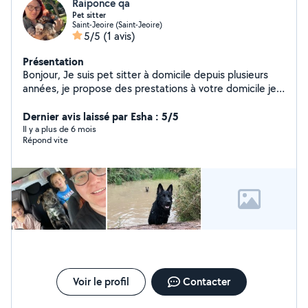
Raiponce qa
Pet sitter
Saint-Jeoire (Saint-Jeoire)
5/5
(1 avis)
Présentation
Bonjour, Je suis pet sitter à domicile depuis plusieurs
années, je propose des prestations à votre domicile je
fait tout types d'animaux, chiens, chats, NAC Titulaire
de l'ACACED n'hésitez pas si vous avez des questions Je
Dernier avis laissé par Esha : 5/5
fait également du baby sitting étant anciennement
Il y a plus de 6 mois
Répond vite
auxiliaire de vie. Je me suis occupée d'une petite fille
polyhandicapé. Je suis patiente, rigoureuse et sérieuse,
je saurais m'occuper de vos enfants. N'hésitez pas à me
contacter pour discuter
Voir le profil
Contacter