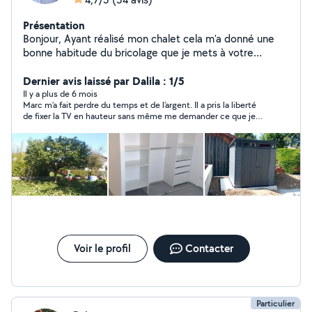
Présentation
Bonjour, Ayant réalisé mon chalet cela m'a donné une
bonne habitude du bricolage que je mets à votre
disposition pour réaliser vos demandes. A bientôt. Marc
Dernier avis laissé par Dalila : 1/5
Il y a plus de 6 mois
Marc m’a fait perdre du temps et de l’argent. Il a pris la liberté
de fixer la TV en hauteur sans même me demander ce que je
voulais. Je lui ai fait confiance en mon absence. Sans même
me concerter ma TV était fixer quasiment à raz du plafond. La
TV est tombé du mur peu de temps après. Pour le meuble de
salle de bain il a bousillé la faïence neuve au mur en fixant le
meuble à une hauteur non standard, utilisation de l’évier non
fonctionnel. Il n’a pas respecté les consignes. Il a fait des
découpe dans mon meuble d’évier au lieu de simplement le
poser selon la hauteur des sorties d’eaux.
Voir le profil
Contacter
Particulier