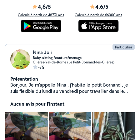
4,6/5
4,6/5
Calculé à partir de 48731 avis
Calculé à partir de 66000 avis
Particulier
Nina Joli
Baby-sitting /couture/menage
Glières-Val-de-Borne (Le Petit-Bornand-les-Glières)
-/5
Présentation
Bonjour, Je m'appelle Nina , j'habite le petit Bornand , je
suis flexible du lundi au vendredi pour travailler dans le
ménage aux alentours des aravies (chalets , Airbnb etc),
j'ai de l'expérience Ainsi que je pourrais garder les
Aucun avis pour l'instant
enfants hors vacances scolaires dans notre région
(expérience plus de 10 ans ) N'hésitez pas de me
contacter en cas de besoin de mes services
Cordialement