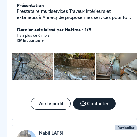
Présentation
Prestataire multiservices Travaux intérieurs et
extérieurs à Annecy Je propose mes services pour tous
vos travaux d'entretien, réparation et rénovation :
peinture intérieure et extérieure pose de carrelage et
Dernier avis laissé par Hakima : 1/5
faïence pose de parquet montage de meubles pose
Il y a plus de 6 mois
RIP la courtoisie
d'étagères, luminaires, tringles etc travaux de
plomberie et électricité entretien extérieur et jardin
terrasse, clôture, portail nettoyage et remise en état
Travail sérieux, soigné et rapide. Intervention sur
Annecy et ses alentours.
Voir le profil
Contacter
Particulier
Nabil LATBI