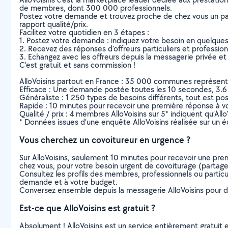
de membres, dont 300 000 professionnels.
Postez votre demande et trouvez proche de chez vous un parti
rapport qualité/prix.
Facilitez votre quotidien en 3 étapes :
1. Postez votre demande : indiquez votre besoin en quelque
2. Recevez des réponses d’offreurs particuliers et professio
3. Echangez avec les offreurs depuis la messagerie privée et 
C’est gratuit et sans commission !
AlloVoisins partout en France : 35 000 communes représentées 
Efficace : Une demande postée toutes les 10 secondes, 3.6
Généraliste : 1 250 types de besoins différents, tout est poss
Rapide : 10 minutes pour recevoir une première réponse à 
Qualité / prix : 4 membres AlloVoisins sur 5* indiquent qu’All
* Données issues d’une enquête AlloVoisins réalisée sur un é
Vous cherchez un covoitureur en urgence ?
Sur AlloVoisins, seulement 10 minutes pour recevoir une p
chez vous, pour votre besoin urgent de covoiturage (partage 
Consultez les profils des membres, professionnels ou particuli
demande et à votre budget.
Conversez ensemble depuis la messagerie AlloVoisins pour de
Est-ce que AlloVoisins est gratuit ?
Absolument ! AlloVoisins est un service entièrement gratuit 