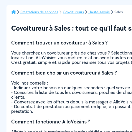
Prestations de services
Covoitureurs
Haute-savoie
Sales
Covoitureur à Sales : tout ce qu’il faut s
Comment trouver un covoitureur à Sales ?
Vous cherchez un covoitureur près de chez vous ? Sélection
localisation. AlloVoisins vous met en relation avec tous les 
C’est gratuit, simple et rapide pour réaliser tous vos projets !
Comment bien choisir un covoitureur à Sales ?
Voici nos conseils :
- Indiquez votre besoin en quelques secondes : quel service 
- Consultez la liste de tous les covoitureurs, proches de chez 
clients.
- Conversez avec les offreurs depuis la messagerie AlloVoisi
- Du contrat de prestation au paiement en ligne, en passant pa
prestation.
Comment fonctionne AlloVoisins ?
AlloVoisins c’est la marketplace leader dédiée aux prestatio