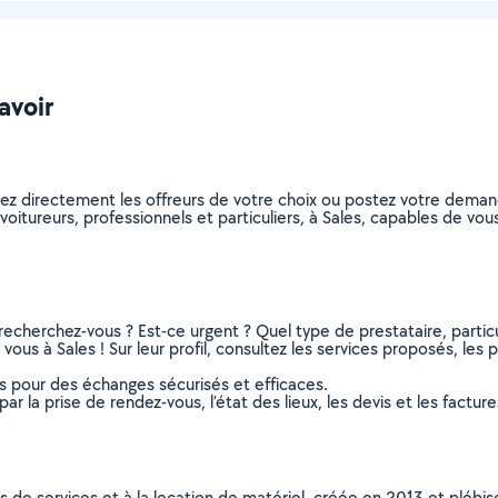
avoir
nez directement les offreurs de votre choix ou postez votre dema
covoitureurs, professionnels et particuliers, à Sales, capables de v
recherchez-vous ? Est-ce urgent ? Quel type de prestataire, particu
vous à Sales ! Sur leur profil, consultez les services proposés, les p
ns pour des échanges sécurisés et efficaces.
r la prise de rendez-vous, l’état des lieux, les devis et les facture
ns de services et à la location de matériel, créée en 2013 et plébi