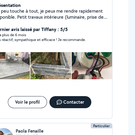
ésentation
 peu touche à tout, je peux me rendre rapidement
tit travaux intérieure (luminaire, prise de
urant, électricité, montage de meubles, étagère,
e, plomberie, ect ) Travaux extérieurs ( clôture,
nier avis laissé par Tiffany : 5/5
rasse, petite maçonnerie, jardin, taille haie, ect)
y a plus de 6 mois
s réactif, sympathique et efficace ! Je recommande.
ment Réparation véhicule ( un peu touche à
éjà effectué révision vidange, changement
eins, rotule, amortisseurs, changement autoradio,
stallation de radar de stationnement av et ar, caméra
ul, air bag ect ) Liste non exhaustive de
mbreuse cordes à mon arc, n'hésitez pas à me
ntacter
Voir le profil
Contacter
Particulier
Paola Fenaille