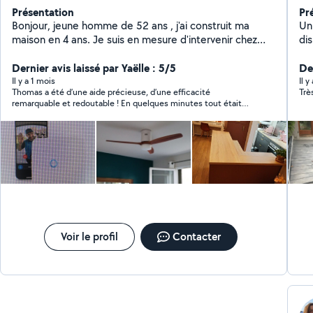
Présentation
Pr
Bonjour, jeune homme de 52 ans , j'ai construit ma
Un
maison en 4 ans. Je suis en mesure d'intervenir chez
disponible. Pe
vous pour quasiment tous les travaux du bâtiment.
co
Montage interphone RING Je peux monter vos roues
Dernier avis laissé par Yaëlle : 5/5
cuisin
Der
sur votre véhicule. Transporter deux roues, tondeuse
ter
Il y a 1 mois
Il 
Thomas a été d’une aide précieuse, d’une efficacité
Trè
ect.. Un problème ? posez moi votre question ! Soit je
Déménage
remarquable et redoutable ! En quelques minutes tout était
vous propose une solution ! Soit cela dépasse mes
tout, d
dans sa remorque. Avec une très grande gentillesse. Bref
compétences et je vous dis clairement que je ne sais
fr
Infiniment merci.
pas faire.
in
de rec
no
co
Voir le profil
Contacter