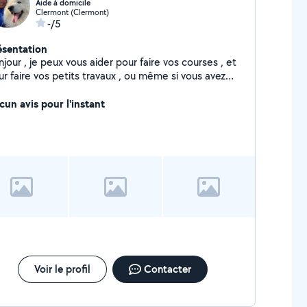
Aide à domicile
Clermont (Clermont)
-/5
ésentation
jour , je peux vous aider pour faire vos courses , et
ur faire vos petits travaux , ou même si vous avez
juste besoin de parler , au plaisir de vous rencontrer
cun avis pour l'instant
Voir le profil
Contacter