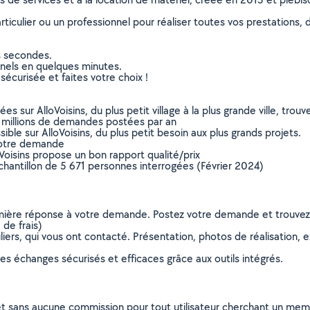
culier ou un professionnel pour réaliser toutes vos prestations, d
s secondes.
nnels en quelques minutes.
sécurisée et faites votre choix !
sur AlloVoisins, du plus petit village à la plus grande ville, tro
 millions de demandes postées par an
ible sur AlloVoisins, du plus petit besoin aux plus grands projets.
votre demande
oVoisins propose un bon rapport qualité/prix
chantillon de 5 671 personnes interrogées (Février 2024)
remière réponse à votre demande. Postez votre demande et trouve
de frais)
ers, qui vous ont contacté. Présentation, photos de réalisation, exp
s échanges sécurisés et efficaces grâce aux outils intégrés.
et sans aucune commission pour tout utilisateur cherchant un membre