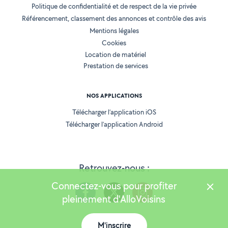
Politique de confidentialité et de respect de la vie privée
Référencement, classement des annonces et contrôle des avis
Mentions légales
Cookies
Location de matériel
Prestation de services
NOS APPLICATIONS
Télécharger l’application iOS
Télécharger l’application Android
Retrouvez-nous :
Connectez-vous pour profiter
pleinement d'AlloVoisins
M'inscrire
Version 25.5.3