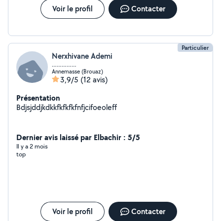
Voir le profil
Contacter
Particulier
Nerxhivane Ademi
……………
Annemasse (Brouaz)
3,9/5
(12 avis)
Présentation
Bdjsjddjkdkkfkfkfkfnfjcifoeoleff
Dernier avis laissé par Elbachir : 5/5
Il y a 2 mois
top
Voir le profil
Contacter