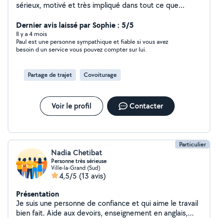
sérieux, motivé et très impliqué dans tout ce que
j'entreprends. Je cherche actuellement à travailler afin
de mettre de l'argent de côté pour financer mes études
Dernier avis laissé par Sophie : 5/5
l'année prochaine, ce qui représente pour moi un
Il y a 4 mois
Paul est une personne sympathique et fiable si vous avez
objectif important et une réelle source de motivation.
besoin d un service vous pouvez compter sur lui.
Je suis une personne fiable, ponctuelle et
respectueuse, toujours prête à apprendre et à
m'investir pleinement. J'accorde beaucoup
Partage de trajet
Covoiturage
d'importance au travail bien fait et à la confiance que
l'on peut m'accorder. Je serais ravi de pouvoir vous
rendre service et de démontrer mon sérieux à travers
Voir le profil
Contacter
mon engagement. Cordialement, Paul
Particulier
Nadia Chetibat
Personne très sérieuse
Ville-la-Grand (Sud)
4,5/5
(13 avis)
Présentation
Je suis une personne de confiance et qui aime le travail
bien fait. Aide aux devoirs, enseignement en anglais,