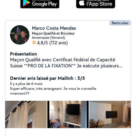
Particulier
Marco Costa Mendes
Maçon Qualifié et Bricoleur
Annemasse (Vernand)
4,8/5
(112 avis)
Présentation
Maçon Qualifié avec Certificat Fédéral de Capacité
Suisse **PRO DE LA FIXATION** Je exécute plusieurs
travaux : * Fixation d'étagères, tringles, rails dans le
béton/placo * Fixation support mural pour tv * Fixation
Dernier avis laissé par Mailinh : 5/5
de luminaires * Fixation de ventilateur * Fixation miroir à
Il y a plus de 6 mois
Super efficace, très arrangeant. Je vous le conseille
Led * Fixation Pare-Baignoire * Etc -------------BIEN
vivement??
ÉQUIPÉ ---------------------- MINUTIEUX, SOIGNEUX ET
PROPRE