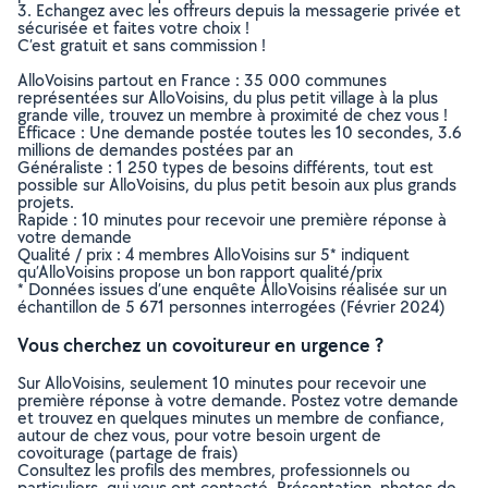
3. Echangez avec les offreurs depuis la messagerie privée et
sécurisée et faites votre choix !
C’est gratuit et sans commission !
AlloVoisins partout en France : 35 000 communes
représentées sur AlloVoisins, du plus petit village à la plus
grande ville, trouvez un membre à proximité de chez vous !
Efficace : Une demande postée toutes les 10 secondes, 3.6
millions de demandes postées par an
Généraliste : 1 250 types de besoins différents, tout est
possible sur AlloVoisins, du plus petit besoin aux plus grands
projets.
Rapide : 10 minutes pour recevoir une première réponse à
votre demande
Qualité / prix : 4 membres AlloVoisins sur 5* indiquent
qu’AlloVoisins propose un bon rapport qualité/prix
* Données issues d’une enquête AlloVoisins réalisée sur un
échantillon de 5 671 personnes interrogées (Février 2024)
Vous cherchez un covoitureur en urgence ?
Sur AlloVoisins, seulement 10 minutes pour recevoir une
première réponse à votre demande. Postez votre demande
et trouvez en quelques minutes un membre de confiance,
autour de chez vous, pour votre besoin urgent de
covoiturage (partage de frais)
Consultez les profils des membres, professionnels ou
particuliers, qui vous ont contacté. Présentation, photos de