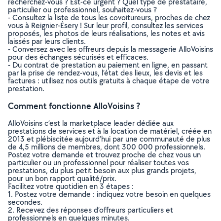
recherchez-vous ? Est-ce urgent ? Quel type de prestataire,
particulier ou professionnel, souhaitez-vous ?
- Consultez la liste de tous les covoitureurs, proches de chez
vous à Reignier-Ésery ! Sur leur profil, consultez les services
proposés, les photos de leurs réalisations, les notes et avis
laissés par leurs clients.
- Conversez avec les offreurs depuis la messagerie AlloVoisins
pour des échanges sécurisés et efficaces.
- Du contrat de prestation au paiement en ligne, en passant
par la prise de rendez-vous, l’état des lieux, les devis et les
factures : utilisez nos outils gratuits à chaque étape de votre
prestation.
Comment fonctionne AlloVoisins ?
AlloVoisins c’est la marketplace leader dédiée aux
prestations de services et à la location de matériel, créée en
2013 et plébiscitée aujourd’hui par une communauté de plus
de 4,5 millions de membres, dont 300 000 professionnels.
Postez votre demande et trouvez proche de chez vous un
particulier ou un professionnel pour réaliser toutes vos
prestations, du plus petit besoin aux plus grands projets,
pour un bon rapport qualité/prix.
Facilitez votre quotidien en 3 étapes :
1. Postez votre demande : indiquez votre besoin en quelques
secondes.
2. Recevez des réponses d’offreurs particuliers et
professionnels en quelques minutes.