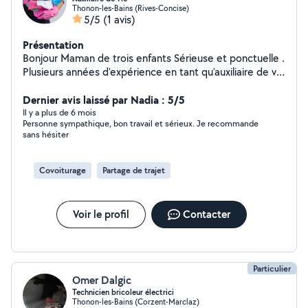
Thonon-les-Bains (Rives-Concise)
5/5
(1 avis)
Présentation
Bonjour Maman de trois enfants Sérieuse et ponctuelle .
Plusieurs années d'expérience en tant qu'auxiliaire de vie
. Disponible rapidement. toujours à votre écoute.
J'attends vos propositions
Dernier avis laissé par Nadia : 5/5
Il y a plus de 6 mois
Personne sympathique, bon travail et sérieux. Je recommande
sans hésiter
Covoiturage
Partage de trajet
Voir le profil
Contacter
Particulier
Omer Dalgic
Technicien bricoleur électrici
Thonon-les-Bains (Corzent-Marclaz)