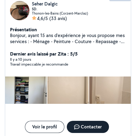
Seher Dalgic
SD.
Thonon-les-Bains (Corzent-Marclaz)
4,6/5
(33 avis)
Présentation
Bonjour, ayant 15 ans d'expérience je vous propose mes
services : - Ménage - Peinture - Couture - Repassage -
Lavage tapis, canapé, matelas, intérieur de voitures
avec ma machine Karcher Je suis une personne très
Dernier avis laissé par Zita : 5/5
sérieuse, soignée et appliquée dans mon travail.
Il y a 10 jours
Travail impeccable je recommande
Travailler propre
Voir le profil
Contacter