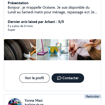
Présentation
Bonjour , je m'appelle Océane. Je suis disponible du
Lundi au Samedi matin pour ménage, repassage ect Je
suis aussi diplômée du CAP coiffure alors n'hésitez pas si
besoin. Mon mari es mécanicien c'est pour cela que je
Dernier avis laissé par Arkani : 5/5
réponds aussi à certaines demande. Merci pour votre
Il y a plus de 6 mois
Super
confiance. Au plaisir d'échanger Alexis et Océane.
Voir le profil
Contacter
Particulier
Yonna Maxi
Auxiliaire de vie