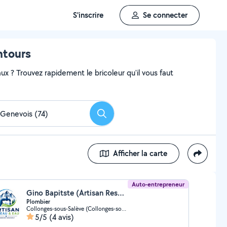
S'inscrire
Se connecter
ntours
x ? Trouvez rapidement le bricoleur qu'il vous faut
Rechercher
Afficher la carte
Auto-entrepreneur
Gino Bapitste (Artisan Reseau Et Eau)
Plombier
Collonges-sous-Salève (Collonges-sous-Salève)
5/5
(4 avis)