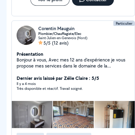
Particulier
Corentin Mauguin
Plombier/Chauffagiste/Elec
Saint-Julien-en-Genevois (Nord)
5/5
(12 avis)
Présentation
Bonjour à vous, Avec mes 12 ans d'expérience je vous
propose mes services dans le domaine de la
Plomberie/Chauffage. J'exerce dans le Neuf et la
Rénovation ainsi que dans le dépannage et
Dernier avis laissé par Zélie Claire : 5/5
désembougage. J'ai également une certification en
Il y a 4 mois
Très disponible et réactif. Travail soigné.
électricité pour élargir mes compétences. N'hésitez
pas à mon contacter.