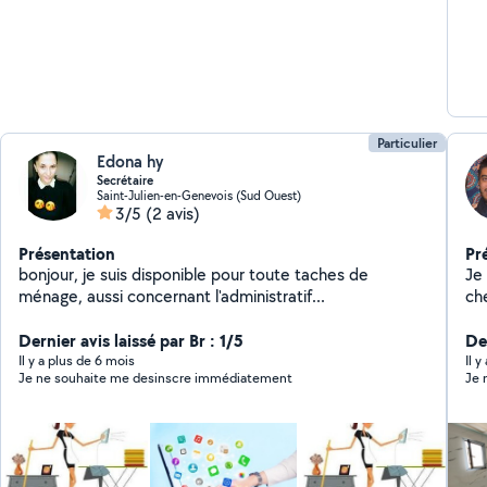
Particulier
Edona hy
Secrétaire
Saint-Julien-en-Genevois (Sud Ouest)
3/5
(2 avis)
Présentation
Pr
bonjour, je suis disponible pour toute taches de
Je
ménage, aussi concernant l'administratif...
chez un a
car
Dernier avis laissé par Br : 1/5
ter
Der
un
Il y a plus de 6 mois
Il y
Je ne souhaite me desinscre immédiatement
Je n
mo
tab