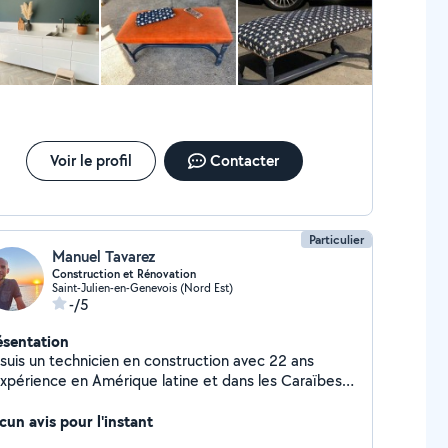
Voir le profil
Contacter
Particulier
Manuel Tavarez
Construction et Rénovation
Saint-Julien-en-Genevois (Nord Est)
-/5
ésentation
 suis un technicien en construction avec 22 ans
expérience en Amérique latine et dans les Caraïbes
 je suis venu en France pour offrir mon expérience et
 responsabilité dans le domaine de la construction
cun avis pour l'instant
de la rénovation.