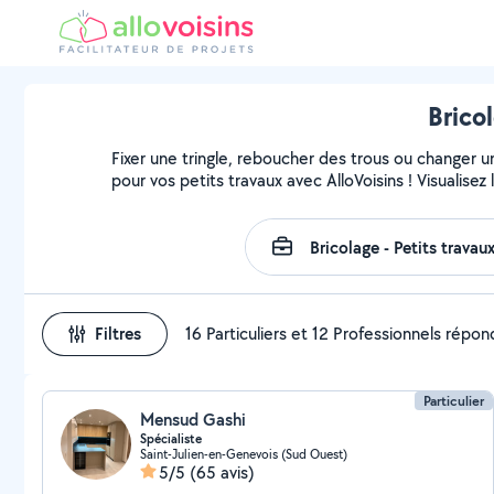
Brico
Fixer une tringle, reboucher des trous ou changer u
pour vos petits travaux avec AlloVoisins ! Visualise
Filtres
16 Particuliers et 12 Professionnels répo
Particulier
Mensud Gashi
Spécialiste
Saint-Julien-en-Genevois (Sud Ouest)
5/5
(65 avis)