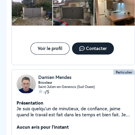
Voir le profil
Contacter
Particulier
Damien Mendes
Bricoleur
Saint-Julien-en-Genevois (Sud Ouest)
-/5
Présentation
Je suis quelqu'un de minutieux, de confiance, jaime
quand le travail est fait dans les temps et bien fait. Je
suis aussi serviable toujours à m'ecoute des besoins
des personnes
Aucun avis pour l'instant