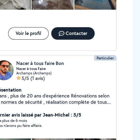
Voir le profil
Contacter
Particulier
Nacer à tous faire Bon
Nacer à tous Faire
Archamps (Archamps)
5/5
(1 avis)
ésentation
 ans , plus de 20 ans d'expérience Rénovations selon
s normes de sécurité , réalisation complète de tous
res, je suis à votre disponibilité pour toutes
formations qui puissent aider. Dépannage, Urgences
rnier avis laissé par Jean-Michel : 5/5
y a plus de 6 mois
s n'avons pu faire affaire.