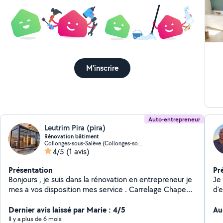
M'inscrire
Auto-entrepreneur
Leutrim Pira (pira)
Rénovation bâtiment
Collonges-sous-Salève (Collonges-sous-Salève)
4/5
(1 avis)
Présentation
Pr
Bonjours , je suis dans la rénovation en entrepreneur je
Je
mes a vos disposition mes service . Carrelage Chape
d'
Isolation Façade Enduit Peinture Débarrassement Dalle
et
Location échafaudage
Dernier avis laissé par Marie : 4/5
ma
Au
et 
Il y a plus de 6 mois