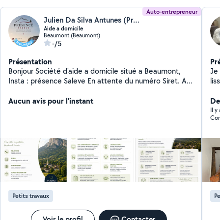
Auto-entrepreneur
Julien Da Silva Antunes (Présence Salève)
Aide a domicile
Beaumont (Beaumont)
-/5
Présentation
Pr
Bonjour Société d'aide a domicile situé a Beaumont,
Je 
Insta : présence Saleve En attente du numéro Siret. Au
lis
plaisir d'échanger sur vos prochains et besoins.
Aucun avis pour l'instant
Der
Il 
Com
Petits travaux
Pe
Voir le profil
Contacter