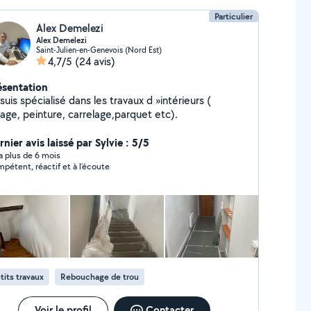
Particulier
Alex Demelezi
Alex Demelezi
Saint-Julien-en-Genevois (Nord Est)
4,7/5
(24 avis)
ésentation
suis spécialisé dans les travaux d »intérieurs (
sage, peinture, carrelage,parquet etc).
nier avis laissé par Sylvie : 5/5
y a plus de 6 mois
pétent, réactif et à l’écoute
tits travaux
Rebouchage de trou
Voir le profil
Contacter