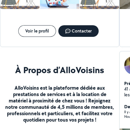
Voir le profil
Contacter
À Propos d’AlloVoisins
Pr
AlloVoisins est la plateforme dédiée aux
41
prestations de services et à la location de
le
matériel à proximité de chez vous ! Rejoignez
œuv
notre communauté de 4,5 millions de membres,
in
De
Il 
professionnels et particuliers, et facilitez votre
Nou
quotidien pour tous vos projets !