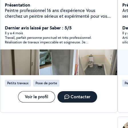
Présentation
Pr
Peintre professionnel 16 ans d'expérience Vous
Ar
cherchez un peintre sérieux et expérimenté pour vos
ser
travaux ? Je réalise tous types de travaux de peinture
Sér
intérieure et extérieure. - Peinture murs et plafonds -
Dernier avis laissé par Saber : 5/5
tr
Der
papiers-peint - Rénovation appartement / maison -
dél
Il y a 4 mois
Il y
Travail, parfait personne ponctuel et très professionnel.
Art
Préparation des supports (enduit, ponçage,
ch
Réalisation de travaux impeccable et soigneuse. Je
sil
rebouchage) - Travail propre et finitions soignées - 16
fu
recommande fortement cette équipe, je risque d’aller
ans d'expérience dans le bâtiment - Devis rapide
ch
recontacter encore une fois pour une pause de Cuisine.
Disponible rapidement N'hésitez pas à me contacter
Mon
pour discuter de votre projet.
du
bes
pa
en
Petits travaux
Pose de porte
Pe
Voir le profil
Contacter