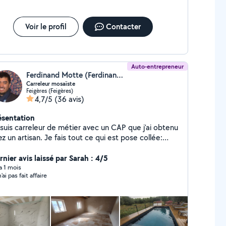
Voir le profil
Contacter
Auto-entrepreneur
Ferdinand Motte (Ferdinand Carreleur)
Carreleur mosaïste
Feigères (Feigères)
4,7/5
(36 avis)
ésentation
 suis carreleur de métier avec un CAP que j'ai obtenu
rtisan. Je fais tout ce qui est pose collée:
reaux de sol tous formats, faïence, escaliers
rasse, pose de dalles, en neuf et rénovation. Avec
nier avis laissé par Sarah : 4/5
e formation en mosaïque d'art, je créer des
 a 1 mois
'ai pas fait affaire
saïques pour décorer vos intérieurs (salle de bain,
leaux, tapis...)