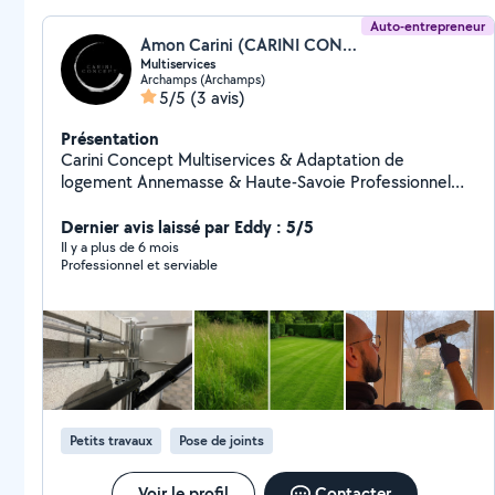
Auto-entrepreneur
Amon Carini (CARINI CONCEPT)
Multiservices
Archamps (Archamps)
5/5
(3 avis)
Présentation
Carini Concept Multiservices & Adaptation de
logement Annemasse & Haute-Savoie Professionnel
expérimenté, je propose des services fiables et
humains à domicile : Adaptation de logement pour
Dernier avis laissé par Eddy : 5/5
seniors et PMR (barres d'appui, planches de baignoire,
Il y a plus de 6 mois
Professionnel et serviable
WC adaptés) Petits travaux (électricité, plomberie,
fixation) Entretien extérieur (jardinage, tonte,
débroussaillage) Nettoyage (fin de bail, après travaux,
nettoyage vapeur) Désencombrement (caves,
greniers, maisons) Basé à proximité d'Annemasse,
j'interviens rapidement en Haute-Savoie. L'humain au
cœur de nos services. Devis gratuit.
Petits travaux
Pose de joints
Voir le profil
Contacter