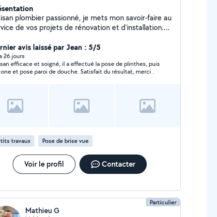
ésentation
tisan plombier passionné, je mets mon savoir-faire au
vice de vos projets de rénovation et d'installation.
ieux, réactif et soucieux du détail, je réalise vos
avaux de plomberie avec soin et dans le respect des
nier avis laissé par Jean : 5/5
ais. Installation de salles de bains, douches, WC,
 a 26 jours
isan efficace et soigné, il a effectué la pose de plinthes, puis
auffe-eau, cuisines, recherche et réparation de
icone et pose paroi de douche. Satisfait du résultat, merci .
ites, dépannage et rénovation complète : chaque
antier est réalisé avec le même niveau d'exigence.
 objectif est simple : vous offrir un travail propre,
rable et de qualité, avec des conseils adaptés à vos
oins. Votre satisfaction est ma priorité. N'hésitez
s à me contacter pour un devis gratuit et sans
gagement !
tits travaux
Pose de brise vue
Voir le profil
Contacter
Particulier
Mathieu G