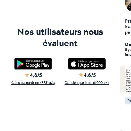
Pr
Bon
Nos utilisateurs nous
pet
vo
évaluent
de
De
fa
Il y
Imp
4,6/5
4,6/5
Calculé à partir de 48731 avis
Calculé à partir de 66000 avis
Pe