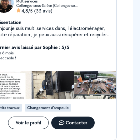
Multiservices
Collonges-sous-Salève (Collonges-sous-Salève)
4,8/5
(33 avis)
ésentation
jour,je suis multi services dans, l électroménager,
ite réparation , je peux aussi récupérer et recycler
s petits et moyens électroménagers ,je démonte
s électroménager depuis que j'ai 18ans. Je peux tout
rnier avis laissé par Sophie : 5/5
ire dans les mesures de mes compétences.
 a 6 mois
eccable !
tits travaux
Changement d'ampoule
Voir le profil
Contacter