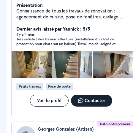
Présentation
Connaissance de tous les travaux de rénovation :
agencement de cuisine, pose de fenêtres, carllage,
peinture, menuiserie etc. le tout professionnellement
et garanti.
Dernier avis laissé par Yannick : 5/5
Il y a 1 mois
Très satisfait des travaux effectués (installation d’un filet de
protection pour chats sur un balcon) Travail rapide, soigné et
efficace, merci beaucoup!
Petits travaux
Pose de porte
Voir le profil
Contacter
Auto-entrepreneur
Georges Gonzalez (Artisan)