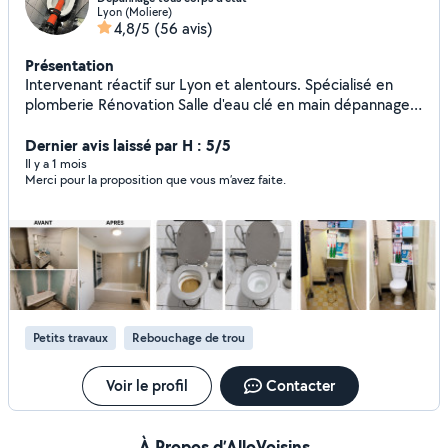
Lyon (Moliere)
4,8/5
(56 avis)
Présentation
Intervenant réactif sur Lyon et alentours. Spécialisé en
plomberie Rénovation Salle d'eau clé en main dépannage
et urgence 7j/7 Fuite d'eau, débouchage canalisation,
chauffe-eau Devis + déplacement gratuits (Lyon et régions
Dernier avis laissé par H : 5/5
lyonnaise ) [07-46-32-60-57]
Il y a 1 mois
Merci pour la proposition que vous m’avez faite.
Petits travaux
Rebouchage de trou
Voir le profil
Contacter
À Propos d’AlloVoisins