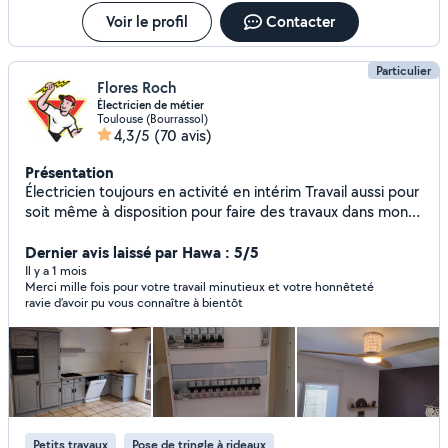
Voir le profil
Contacter
Particulier
Flores Roch
Électricien de métier
Toulouse (Bourrassol)
4,3/5
(70 avis)
Présentation
Électricien toujours en activité en intérim Travail aussi pour
soit même à disposition pour faire des travaux dans mon
domaine d'activité ou j'ai 40 ans d'expérience, bon
bricoleur et bien équipé en matériels Je peux effectuer
Dernier avis laissé par Hawa : 5/5
divers travaux d'intérieur pose et fixation d'étagère,tringles
Il y a 1 mois
Merci mille fois pour votre travail minutieux et votre honnêteté
à rideaux, ventilateur plafond,de télévision au mur ainsi
ravie d’avoir pu vous connaître à bientôt
que des meubles et la taille de haie et tonte de gazon
avec votre materiel sur place pour le jardin de votre
maison Je loue aussi du matériel : perceuse, viseuse,scie
sauteuse, disqueuse ainsi qu'une champouineuse,
karcher,etc Ma zone d'activité est de 20 kms autour de
Toulouse et dans le Tarn autour de Lavaur Castres Albi Je
suis joignable du lundi au vendredi de 8h à 20h Le week-
Petits travaux
Pose de tringle à rideaux