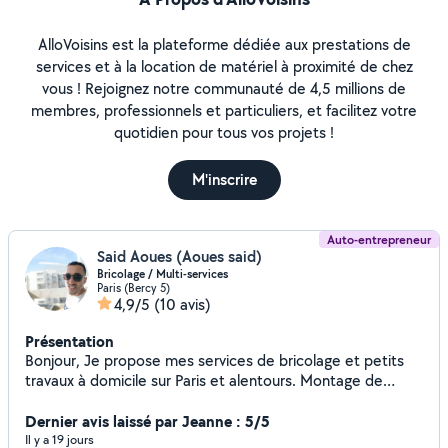
AlloVoisins est la plateforme dédiée aux prestations de
services et à la location de matériel à proximité de chez
vous ! Rejoignez notre communauté de 4,5 millions de
membres, professionnels et particuliers, et facilitez votre
quotidien pour tous vos projets !
M'inscrire
Auto-entrepreneur
Said Aoues (Aoues said)
Bricolage / Multi-services
Paris (Bercy 5)
4,9/5
(10 avis)
Présentation
Bonjour, Je propose mes services de bricolage et petits
travaux à domicile sur Paris et alentours. Montage de
meubles (IKEA, Conforama) Fixation (tringles, rideaux,
étagères, cadres) Petits travaux d'électricité (luminaires,
Dernier avis laissé par Jeanne : 5/5
prises) Plomberie simple (robinet, siphon, débouchage)
Il y a 19 jours