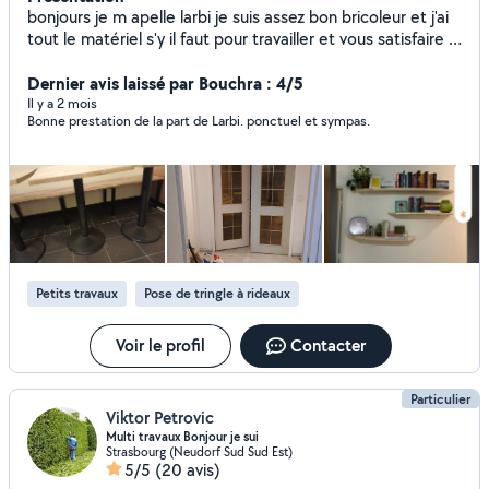
bonjours je m apelle larbi je suis assez bon bricoleur et j'ai
tout le matériel s'y il faut pour travailler et vous satisfaire je
peux aussi vous conseiller dans vos travaux , rénovation.,
aménagement d intérieur .montage de meuble cuisine
Dernier avis laissé par Bouchra : 4/5
décoration et aussi réparation et fabrication d ouvrages
Il y a 2 mois
Bonne prestation de la part de Larbi. ponctuel et sympas.
métalliques. De préférence travailler avec des personnes
réalistes et non des marchands de tapis. Devis gratuit
Petits travaux
Pose de tringle à rideaux
Voir le profil
Contacter
Particulier
Viktor Petrovic
Multi travaux Bonjour je sui
Strasbourg (Neudorf Sud Sud Est)
5/5
(20 avis)