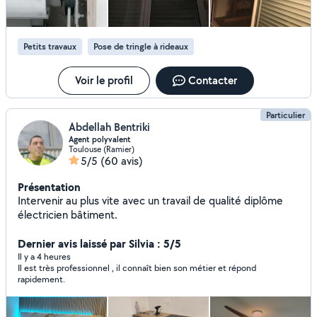
aménagements intérieurs. **Autres services :** Réparation
informatique, électrique, électronique, électroménager ;
travaux de jardinage et extérieur ; aide au déménagement
Petits travaux
Pose de tringle à rideaux
et petits travaux divers. **Comment ça se passe ?**
Déplacement et diagnostic gratuits. Présentation d'un
devis clair et honnête. Réparation immédiate ou
Voir le profil
Contacter
commande des pièces nécessaires. Travail soigné à prix
raisonnable, pour que chacun s'y retrouve.
Particulier
Abdellah Bentriki
Agent polyvalent
Toulouse (Ramier)
5/5
(60 avis)
Présentation
Intervenir au plus vite avec un travail de qualité diplôme
électricien bâtiment.
Dernier avis laissé par Silvia : 5/5
Il y a 4 heures
Il est très professionnel , il connaît bien son métier et répond
rapidement.