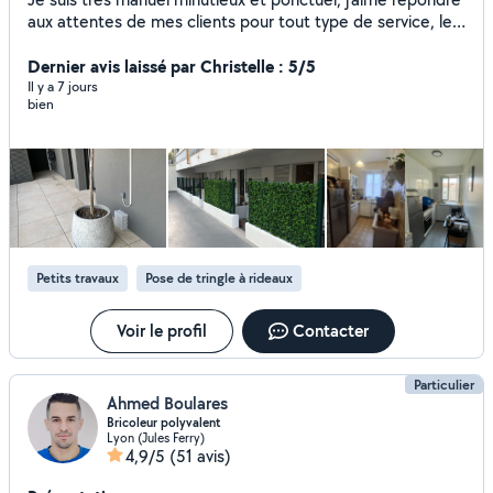
aux attentes de mes clients pour tout type de service, le
prix s'adapte en fonction du service demandé n'hésitez
Dernier avis laissé par Christelle : 5/5
pas, devis gratuit ! Les clients sont rois. Au plaisir.
Il y a 7 jours
bien
Petits travaux
Pose de tringle à rideaux
Voir le profil
Contacter
Particulier
Ahmed Boulares
Bricoleur polyvalent
Lyon (Jules Ferry)
4,9/5
(51 avis)