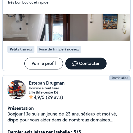
Très bon boulot et rapide
Réparations diverses Nettoyage et entretien logement /
Airbnb Sérieux, ponctuel et soigneux, j'ai l'habitude de
travailler chez des particuliers avec un vrai souci du détail.
Disponible rapidement Travail propre et efficace N'hésitez
pas à me contacter pour toute demande
Petits travaux
Pose de tringle à rideaux
Voir le profil
Contacter
Particulier
Esteban Drugman
Homme à tout faire
Lille (lille centre 15)
4,9/5
(29 avis)
Présentation
Bonjour ! Je suis un jeune de 23 ans, sérieux et motivé,
dispo pour vous aider dans de nombreux domaines.
Homme a tout faire/couteau suisse je touche un peu a
tout : -Bricolage (montage de meubles, fixations,
Dernier avis laissé par Isabelle : 5/5