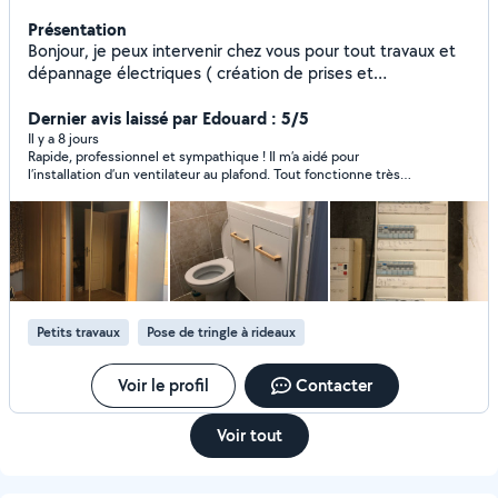
Présentation
Bonjour, je peux intervenir chez vous pour tout travaux et
dépannage électriques ( création de prises et
interrupteurs, installation et branchement de four -plaque
chauffante - hotte , installation de suspension,d'appliques
Dernier avis laissé par Edouard : 5/5
et de chauffage électrique ), j'effectue aussi tout travaux
Il y a 8 jours
Rapide, professionnel et sympathique ! Il m’a aidé pour
de bricolage et montage de meubles - je suis sérieux,
l’installation d’un ventilateur au plafond. Tout fonctionne très
rigoureux et surtout avec des prix raisonnable. Vous
bien. Je recommande !
pouvez me contacter en direct au 06-87-43-54-04 pour
tout vos besoins. Merci d'avance pour votre confiance.
Petits travaux
Pose de tringle à rideaux
Voir le profil
Contacter
Voir tout