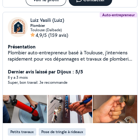
Auto-entrepreneur
Luiz Vasili (Luiz)
Plombier
Toulouse (Dalbade)
4,9/5
(159 avis)
Présentation
Plombier auto-entrepreneur basé à Toulouse, j'interviens
rapidement pour vos dépannages et travaux de plomberie
sur Toulouse et sa périphérie. Spécialisé dans le
dépannage et l'installation : Recherche et réparation de
Dernier avis laissé par Dijoux : 5/5
fuites d'eau Remplacement et installation de robinetterie,
Il y a 3 mois
Super, bon travail. Je recommande
WC, lavabo, évier, douche Pose et dépannage de chauffe-
eau / ballon Débouchage de canalisations Raccordements,
joints, tuyauterie Petits travaux de plomberie et de
bricolage Disponible 24h/24 et 7j/7, même en urgence.
J'interviens rapidement et je m'engage à vous proposer
une solution fiable et durable.
Petits travaux
Pose de tringle à rideaux