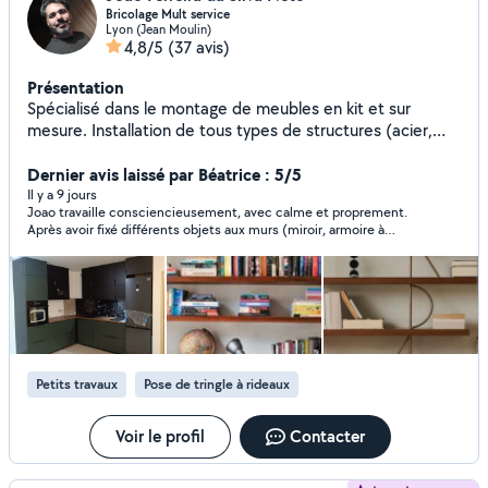
Bricolage Mult service
Lyon (Jean Moulin)
4,8/5
(37 avis)
Présentation
Spécialisé dans le montage de meubles en kit et sur
mesure. Installation de tous types de structures (acier,
aluminium, bois) : portes, portails, garde-corps, escaliers,
mezzanines et fenêtres. Peinture et rénovation intérieure,
Dernier avis laissé par Béatrice : 5/5
pose de revêtements de sol et de carrelage.Toiture,
Il y a 9 jours
Joao travaille consciencieusement, avec calme et proprement.
couvertures, gouttières et solins, réparation de fuites et
Après avoir fixé différents objets aux murs (miroir, armoire à
d'infiltrations, petits travaux d'électricité et de plomberie.
pharmacie, tringles à rideaux), il a assemblé une armoire/lit
Prix compétitifs et service de qualité.Nous effectuons
escamotable qui était en kit, un travail complexe nécessitant
également des déménagements et proposons une
une journée de travail avec un résultat nickel. Merci Joao. Je le
recommande vivement
assistance pour les déménagements.
Petits travaux
Pose de tringle à rideaux
Voir le profil
Contacter