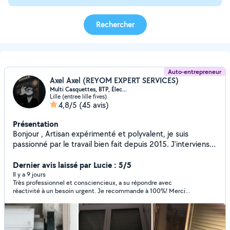
Rechercher
Auto-entrepreneur
Axel Axel (REYOM EXPERT SERVICES)
Multi Casquettes, BTP, Élec...
Lille (entree lille fives)
4,8/5
(45 avis)
Présentation
Bonjour , Artisan expérimenté et polyvalent, je suis
passionné par le travail bien fait depuis 2015. J'interviens
pour tous types d'entretien, de réparation et de travaux à
domicile. **Domaines d'intervention :** /*Volets roulants,
Dernier avis laissé par Lucie : 5/5
portes de garage, rideaux métalliques : dépannage,
Il y a 9 jours
Très professionnel et consciencieux, a su répondre avec
motorisation, modernisation, remplacement à neuf,
réactivité à un besoin urgent. Je recommande à 100%! Merci
diagnostic gratuit sur place. **Travaux & rénovations :**
encore
Électricité, plomberie ; placoplâtre, enduit, peinture,
carrelage, faïence ; parquet, papier peint, finitions diverses
; conception/fabrication sur mesure de meubles et