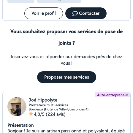
end éventuellement par sms je peu répondre aux
personnes qui ont mon numéro de portable Je ne travaille
pas le week-end.
Voir le profil
Contacter
Vous souhaitez proposer vos services de pose de
joints ?
Inscrivez-vous et répondez aux demandes près de chez
vous !
Proposer mes services
Auto-entrepreneur
Joé Hippolyte
Prestataire multi-services
Bordeaux (Hotel de Ville-Quinconces 4)
4,8/5
(224 avis)
Présentation
Bonjour ! Je suis un artisan passionné et polyvalent, équipé