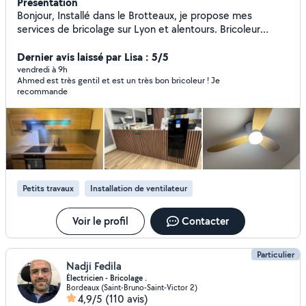
Présentation
Bonjour, Installé dans le Brotteaux, je propose mes
services de bricolage sur Lyon et alentours. Bricoleur
sérieux, soigneux et bien équipé, je réalise de nombreux
travaux avec du matériel professionnel. J'interviens pour
Dernier avis laissé par Lisa : 5/5
des petits comme des moyens travaux, avec un travail
vendredi à 9h
Ahmed est très gentil et est un très bon bricoleur ! Je
propre, organisé et des finitions soignées. Je peux
recommande
notamment vous aider pour : * pose de lustres,
suspensions et luminaires * fixation de télé au mur * pose
de tringles à rideaux, étagères, cadres * montage de
meubles (tous types) * petits travaux de peinture * pose
de faïence * pose de crédence cuisine * habillage mural /
panneaux décoratifs * pose de carrelage * divers travaux
d'aménagement intérieur Je suis polyvalent : n'hésitez pas
Petits travaux
Installation de ventilateur
à me demander, j'étudie tous types de travaux. Ponctuel,
respectueux de votre logement, je laisse toujours un
chantier propre après intervention. Disponible sur Lyon
Voir le profil
Contacter
centre et alentours.
Particulier
Nadji Fedila
Électricien - Bricolage .
Bordeaux (Saint-Bruno-Saint-Victor 2)
4,9/5
(110 avis)