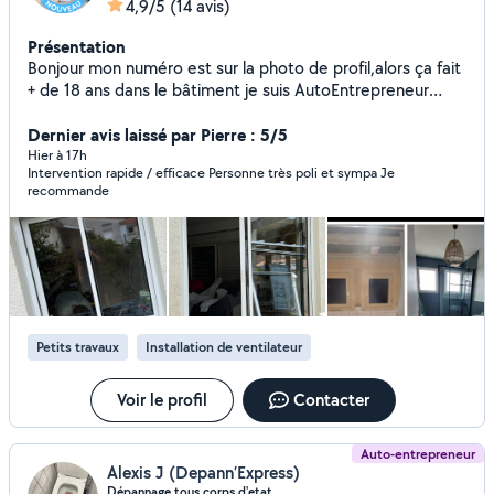
4,9/5
(14 avis)
Présentation
Bonjour mon numéro est sur la photo de profil,alors ça fait
+ de 18 ans dans le bâtiment je suis AutoEntrepreneur
depuis des années et ça ce passe très bien si vous avez
besoin de mes services n'hésitez pas à me contacter
Dernier avis laissé par Pierre : 5/5
même si vous avez besoin de conseils vous êtes
Hier à 17h
Intervention rapide / efficace Personne très poli et sympa Je
bienvenus, alors j'ai tout ce qu'il faut en matériel
recommande
professionnel,je vous propose mes services
Placo,peinture,sols,aménagements
intérieurs,menuiseries.démolition,maçonnerie,carrelage,lin
o,parquet
Petits travaux
Installation de ventilateur
Voir le profil
Contacter
Auto-entrepreneur
Alexis J (Depann’Express)
Dépannage tous corps d'etat