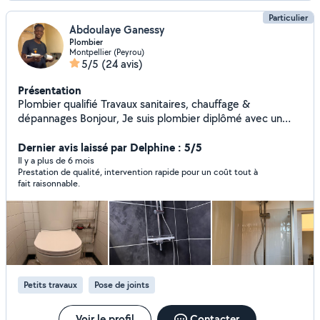
Particulier
Abdoulaye Ganessy
Plombier
Montpellier (Peyrou)
5/5
(24 avis)
Présentation
Plombier qualifié Travaux sanitaires, chauffage &
dépannages Bonjour, Je suis plombier diplômé avec un
CAP Installateur Sanitaire et un CAP Installateur
Thermique. Je propose mes services en dehors de mon
Dernier avis laissé par Delphine : 5/5
activité principale pour arrondir mes fins de mois et
Il y a plus de 6 mois
Prestation de qualité, intervention rapide pour un coût tout à
mettre mon savoir-faire à votre service. Installations
fait raisonnable.
sanitaires : baignoire, bac à douche, parois, lavabo, évier,
WC, etc. Dépannage & entretien : débouchage,
recherche de fuite et réparation, remplacement de
robinetterie, soudure cuivre. Chauffage : pose et
dépannage de radiateurs, installation de ballon d'eau
chaude, petits travaux thermiques. Je suis sérieux,
ponctuel et soigneux. Mon objectif : vous dépannez
Petits travaux
Pose de joints
efficacement et vous garantir un travail propre et durable.
N'hésitez pas à me contacter pour vos petits travaux,
installations ou urgences en plomberie.
Voir le profil
Contacter