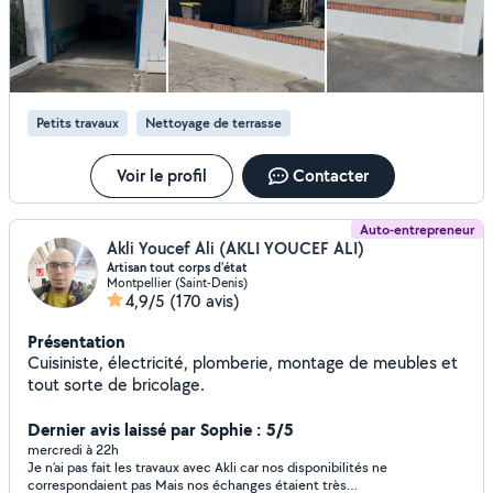
très professionnelle, ponctuelle, soigneuse et à l’écoute. Ils ont
pris le temps de faire les choses correctement, de vérifier
chaque détail et de répondre à toutes mes questions. Le travail
est propre, soigné et réalisé avec beaucoup de sérieux. On voit
tout de suite qu’ils aiment leur métier et qu’ils recherchent la
satisfaction du client. Franchement, un service au top du top
du début à la fin. Merci encore pour votre professionnalisme et
Petits travaux
Nettoyage de terrasse
votre gentillesse. Je n’hésiterai pas à faire appel à vous de
nouveau et à vous recommander à mon entourage ! 👏👏👏
⭐⭐⭐⭐⭐
Voir le profil
Contacter
Auto-entrepreneur
Akli Youcef Ali (AKLI YOUCEF ALI)
Artisan tout corps d'état
Montpellier (Saint-Denis)
4,9/5
(170 avis)
Présentation
Cuisiniste, électricité, plomberie, montage de meubles et
tout sorte de bricolage.
Dernier avis laissé par Sophie : 5/5
mercredi à 22h
Je n’ai pas fait les travaux avec Akli car nos disponibilités ne
correspondaient pas Mais nos échanges étaient très