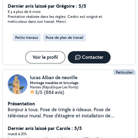
services pour vos travaux de rénovation intérieure. Je suis
Dernier avis laissé par Grégoire : 5/5
particulièrement à l'aise avec : - La pose et la rénovation
Il y a plus de 6 mois
Prestation réalisée dans les règles. Cedric est soigné et
de tout types de parquet - Les travaux d'enduits et de
méticuleux dans son travail. Merci.
peinture - Les finitions précises et soignées Appliqué,
consciencieux et engagé, j'accorde une grande
importance aux détails ainsi qu'à la relation de confiance
Petits travaux
Pose de plan de travail
avec mes clients. J'interviens avec sérieux et
professionnalisme sur chaque chantier, en veillant à la
propreté, au respect des détails et à votre satisfaction. Si
Voir le profil
Contacter
vous recherchez quelqu'un de fiable, soigneux et à l'écoute
de vos besoins, n'hésitez pas à me contacter. Ce sera un
Particulier
plaisir de contribuer à la réussite de votre projet. À bientôt
lucas Alban de neuville
Cedrick
Montage meubles et bricolage.
Nantes (République-Les Ponts)
5/5
(884 avis)
Présentation
Bonjour à tous. Pose de tringle à rideaux. Pose de
téléviseur mural. Pose d'étagère et installation de
luminaire. Montage cuisine et montage de meuble en kit.
Besoin d'un transport jour et nuit pour colis ou personne
Dernier avis laissé par Carole : 5/5
vous pouvez me contacter. Transport de personnes pour
mardi à 21h