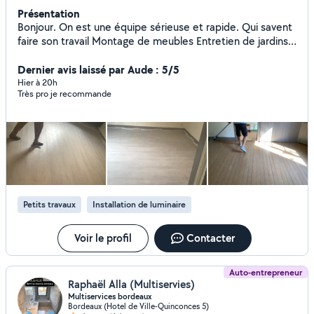
Présentation
Bonjour. On est une équipe sérieuse et rapide. Qui savent
faire son travail Montage de meubles Entretien de jardins
décorations de jardin. Et tout ce que c'est dans la
rénovation.
Dernier avis laissé par Aude : 5/5
Hier à 20h
Très pro je recommande
Petits travaux
Installation de luminaire
Voir le profil
Contacter
Auto-entrepreneur
Raphaël Alla (Multiservies)
Multiservices bordeaux
Bordeaux (Hotel de Ville-Quinconces 5)