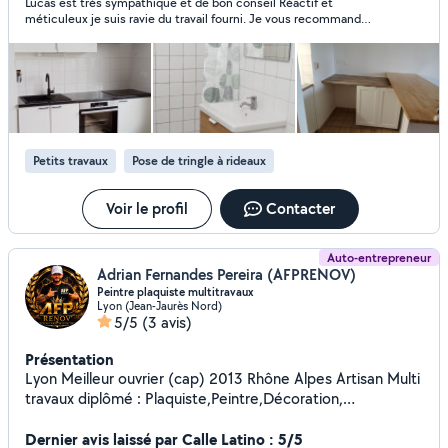
Lucas est très sympathique et de bon conseil Réactif et
rendez-vous pour course . Transport de petit colis. Je peux
méticuleux je suis ravie du travail fourni. Je vous recommande
également vous déposer à l'aéroport venir vous chercher
Lucas les yeux fermés. Je ferais appel à lui pour d’autres
également à l'aéroport pour promenade ou tout autre
prestations.
demande. Dispo également pour toute autre service. Vous
pouvez me contacter pour vous renseigner je serai ravi de
répondre à vos questions.
Petits travaux
Pose de tringle à rideaux
Voir le profil
Contacter
Auto-entrepreneur
Adrian Fernandes Pereira (AFPRENOV)
Peintre plaquiste multitravaux
Lyon (Jean-Jaurès Nord)
5/5
(3 avis)
Présentation
Lyon Meilleur ouvrier (cap) 2013 Rhône Alpes Artisan Multi
travaux diplômé : Plaquiste,Peintre,Décoration,
Revêtements Sols et mur
Dernier avis laissé par Calle Latino : 5/5