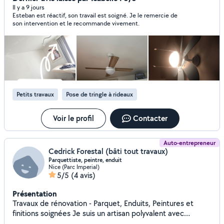
réparations...) -Mécanique légère aussi -Services divers
Il y a 9 jours
Esteban est réactif, son travail est soigné. Je le remercie de
(aide, manutention, petits travaux ect.) Je suis véhiculé et
son intervention et le recommande vivement.
je me déplace avec tout mon matériel ! Disponible en
semaine comme en week-end. Travail propre, efficace et
toujours avec le sourire ! N'hésitez pas a me contacter ;)
Petits travaux
Pose de tringle à rideaux
Voir le profil
Contacter
Auto-entrepreneur
Cedrick Forestal (bâti tout travaux)
Parquettiste, peintre, enduit
Nice (Parc Imperial)
5/5
(4 avis)
Présentation
Travaux de rénovation - Parquet, Enduits, Peintures et
finitions soignées Je suis un artisan polyvalent avec
plusieurs expériences à mon actif et je propose mes