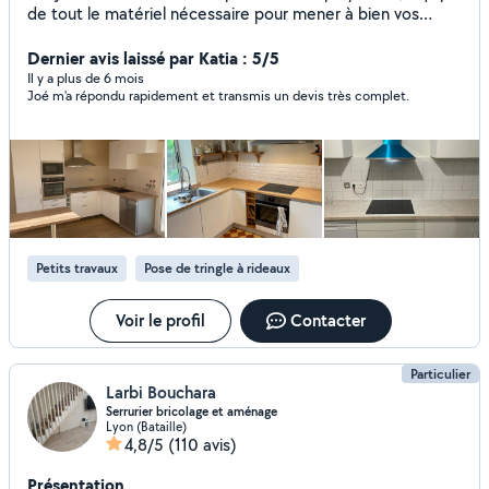
de tout le matériel nécessaire pour mener à bien vos
projets de bricolage, rénovation et aménagement.
Rigoureux et fiable, je m'engage à vous fournir un travail
Dernier avis laissé par Katia : 5/5
soigné et rapide, en respectant vos attentes. Voici
Il y a plus de 6 mois
Joé m'a répondu rapidement et transmis un devis très complet.
quelques-unes de mes compétences clés : Montage de
dressings sur mesure Pose complète de cuisines
Raccordement d'électroménager Montage de meubles en
kit Plomberie Pose de luminaires Bricolage divers Jardinage
Déménagement Disponible et à l'écoute, je suis là pour
vous accompagner de A à Z, quel que soit le chantier, du
plus simple au plus complexe. N'hésitez pas à me
contacter pour discuter de votre projet ! À bientôt
Petits travaux
Pose de tringle à rideaux
Voir le profil
Contacter
Particulier
Larbi Bouchara
Serrurier bricolage et aménage
Lyon (Bataille)
4,8/5
(110 avis)
Présentation