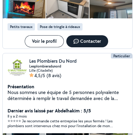
Petits travaux
Pose de tringle à rideaux
Voir le profil
Contacter
Particulier
Les Plombiers Du Nord
Lesplombiersdunord
Lille (Citadelle)
4,5/5
(8 avis)
Présentation
Nous sommes une équipe de 5 personnes polyvalente
déterminée à remplir le travail demandée avec de la
discipline, de la rigueur, nous sommes ici pour subvenir à
vos besoins à un prix réduit nous sommes basé
Dernier avis laissé par Abdelhakim : 5/5
principalement sur de la plomberie mais aussi des activités
Il y a 2 mois
⭐⭐⭐⭐⭐ Je recommande cette entreprise les yeux fermés ! Les
autres que de la plomberie n'hésitez surtout pas à nous
plombiers sont intervenus chez moi pour l’installation de mon
contacter pour du professionnalisme
meuble de salle de bain et le résultat est parfait. Une équipe