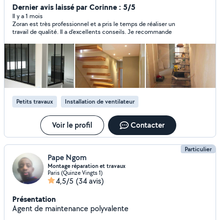
travaille pas, je profite du conducteur de travaux, Monsieur
Dernier avis laissé par Corinne : 5/5
Chat présent sur la photo, et de mon épouse.
Il y a 1 mois
Zoran est très professionnel et a pris le temps de réaliser un
travail de qualité. Il a d’excellents conseils. Je recommande
Petits travaux
Installation de ventilateur
Voir le profil
Contacter
Particulier
Pape Ngom
Montage réparation et travaux
Paris (Quinze Vingts 1)
4,5/5
(34 avis)
Présentation
Agent de maintenance polyvalente