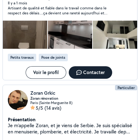
Il y a 1 mois
Artisant de qualité et fiable dans le travail comme dans le
respect des délais....ça devient une rareté aujourd'hui et
AFPRENOV en fait partie. Je recommande cette entreprise qui
m'a conseillé et plus que satisfait sur toute la ligne de mes
attentes.
Petits travaux
Pose de joints
Voir le profil
Contacter
Particulier
Zoran Grkic
Zoran rénovation
Paris (Sainte-Marguerite 8)
5/5
(14 avis)
Présentation
Je m'appelle Zoran, et je viens de Serbie. Je suis spécialisé
en menuiserie, plomberie, et électricité. Je travaille depuis
quinze ans dans le domaine de la rénovation. Quand je ne