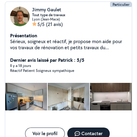
Particulier
Jimmy Gaulet
Tout type de travaux
Lyon (Jean-Mace)
5/5
(21 avis)
Présentation
Sérieux, soigneux et réactif, je propose mon aide pour
vos travaux de rénovation et petits travaux du
quotidien, installations, réparations et aménagements
sur Lyon et alentours. Je m'adapte à vos besoins et je
Dernier avis laissé par Patrick : 5/5
travaille toujours avec efficacité et bonne humeur.
Il y a 18 jours
Réactif Patient Soigneux sympathique
DRESSING : - Conception 3D - Pose complète CUISINE
: - Conception 3D - Pose de cuisine complète -
Montage et installation de meubles (IKEA, Conforama,
etc.) - Pose et raccordement électroménager (four
encastré, frigo, plaque de cuisson, hotte, etc) -
Découpe & pose plan de travail - Pose de crédence -
Pose évier et raccordement mitigeur ELECTRICITÉ -
installation ventilateur de plafond - Installation luminaires
- Déplacer prises / interrupteurs - Maintenance tableau
électrique - Installation domotique PETITE PLOMBERIE -
Installation/raccordement lavabo & évier
Voir le profil
Contacter