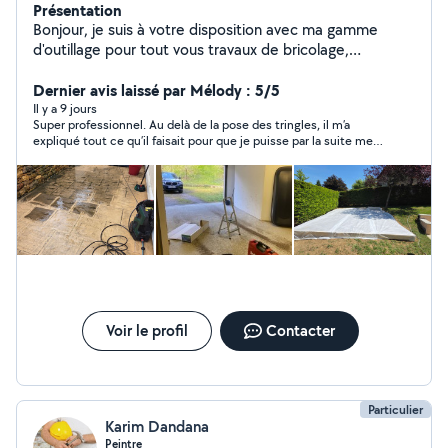
Présentation
Bonjour, je suis à votre disposition avec ma gamme
d'outillage pour tout vous travaux de bricolage,
jardinage, peintures , nettoyage des terrasses et
déménagement avec une grande qualité d'intervention
Dernier avis laissé par Mélody : 5/5
n'hésitez pas à me contacter merci
Il y a 9 jours
Super professionnel. Au delà de la pose des tringles, il m’a
expliqué tout ce qu’il faisait pour que je puisse par la suite me
débrouiller. Un grand merci pour votre travail.
Voir le profil
Contacter
Particulier
Karim Dandana
Peintre