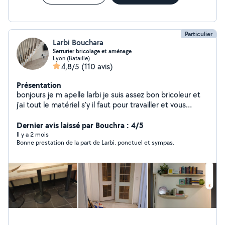
-,Installation/raccordement douchette WC - Réparation
chasse d'eau Travail propre et efficace sur Lyon,
Villeurbanne et alentours
Particulier
Larbi Bouchara
Serrurier bricolage et aménage
Lyon (Bataille)
4,8/5
(110 avis)
Présentation
bonjours je m apelle larbi je suis assez bon bricoleur et
j'ai tout le matériel s'y il faut pour travailler et vous
satisfaire je peux aussi vous conseiller dans vos travaux ,
rénovation., aménagement d intérieur .montage de
Dernier avis laissé par Bouchra : 4/5
meuble cuisine décoration et aussi réparation et
Il y a 2 mois
Bonne prestation de la part de Larbi. ponctuel et sympas.
fabrication d ouvrages métalliques. De préférence
travailler avec des personnes réalistes et non des
marchands de tapis. Devis gratuit