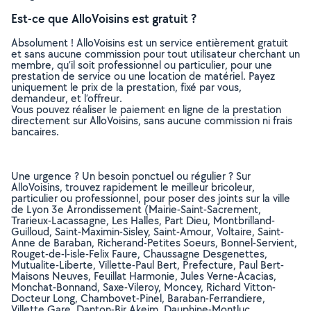
Est-ce que AlloVoisins est gratuit ?
Absolument ! AlloVoisins est un service entièrement gratuit
et sans aucune commission pour tout utilisateur cherchant un
membre, qu’il soit professionnel ou particulier, pour une
prestation de service ou une location de matériel. Payez
uniquement le prix de la prestation, fixé par vous,
demandeur, et l’offreur.
Vous pouvez réaliser le paiement en ligne de la prestation
directement sur AlloVoisins, sans aucune commission ni frais
bancaires.
Une urgence ? Un besoin ponctuel ou régulier ? Sur
AlloVoisins, trouvez rapidement le meilleur bricoleur,
particulier ou professionnel, pour poser des joints sur la ville
de Lyon 3e Arrondissement (Mairie-Saint-Sacrement,
Trarieux-Lacassagne, Les Halles, Part Dieu, Montbrilland-
Guilloud, Saint-Maximin-Sisley, Saint-Amour, Voltaire, Saint-
Anne de Baraban, Richerand-Petites Soeurs, Bonnel-Servient,
Rouget-de-l-isle-Felix Faure, Chaussagne Desgenettes,
Mutualite-Liberte, Villette-Paul Bert, Prefecture, Paul Bert-
Maisons Neuves, Feuillat Harmonie, Jules Verne-Acacias,
Monchat-Bonnand, Saxe-Vileroy, Moncey, Richard Vitton-
Docteur Long, Chambovet-Pinel, Baraban-Ferrandiere,
Villette Gare, Danton-Bir Akeim, Dauphine-Montluc,