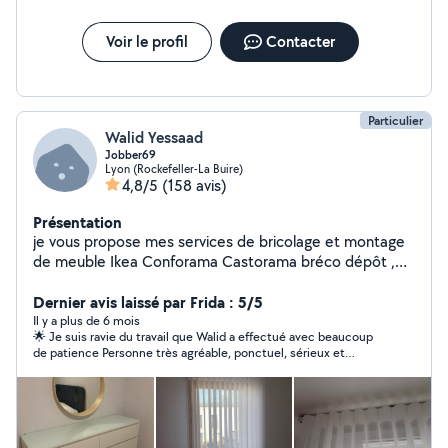
Voir le profil
Contacter
Particulier
Walid Yessaad
Jobber69
Lyon (Rockefeller-La Buire)
4,8/5
(158 avis)
Présentation
je vous propose mes services de bricolage et montage
de meuble Ikea Conforama Castorama bréco dépôt ,
fixation de support mural tv et étagères , fixation de
tableau et luminaire plafonnier led , installation de tringle
Dernier avis laissé par Frida : 5/5
à rideau
Il y a plus de 6 mois
🌟 Je suis ravie du travail que Walid a effectué avec beaucoup
de patience Personne très agréable, ponctuel, sérieux et
professionnel. Le travail est soigné, propre et réalisé avec
beaucoup de soin. Je le rappellerai sans hésiter.. Je
recommande vivement !