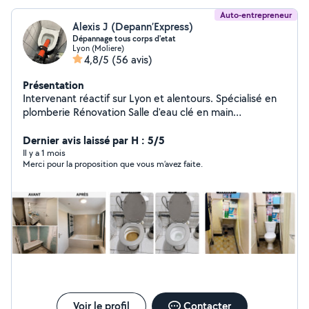
Auto-entrepreneur
Alexis J (Depann’Express)
Dépannage tous corps d'etat
Lyon (Moliere)
4,8/5
(56 avis)
Présentation
Intervenant réactif sur Lyon et alentours. Spécialisé en
plomberie Rénovation Salle d'eau clé en main
dépannage et urgence 7j/7 Fuite d'eau, débouchage
canalisation, chauffe-eau Devis + déplacement gratuits
Dernier avis laissé par H : 5/5
(Lyon et régions lyonnaise ) [07-46-32-60-57]
Il y a 1 mois
Merci pour la proposition que vous m’avez faite.
Voir le profil
Contacter