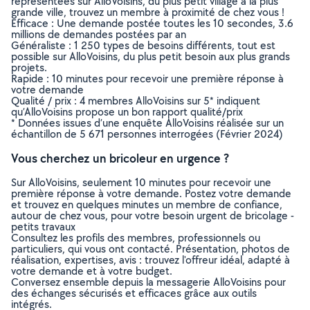
représentées sur AlloVoisins, du plus petit village à la plus
grande ville, trouvez un membre à proximité de chez vous !
Efficace : Une demande postée toutes les 10 secondes, 3.6
millions de demandes postées par an
Généraliste : 1 250 types de besoins différents, tout est
possible sur AlloVoisins, du plus petit besoin aux plus grands
projets.
Rapide : 10 minutes pour recevoir une première réponse à
votre demande
Qualité / prix : 4 membres AlloVoisins sur 5* indiquent
qu’AlloVoisins propose un bon rapport qualité/prix
* Données issues d’une enquête AlloVoisins réalisée sur un
échantillon de 5 671 personnes interrogées (Février 2024)
Vous cherchez un bricoleur en urgence ?
Sur AlloVoisins, seulement 10 minutes pour recevoir une
première réponse à votre demande. Postez votre demande
et trouvez en quelques minutes un membre de confiance,
autour de chez vous, pour votre besoin urgent de bricolage -
petits travaux
Consultez les profils des membres, professionnels ou
particuliers, qui vous ont contacté. Présentation, photos de
réalisation, expertises, avis : trouvez l'offreur idéal, adapté à
votre demande et à votre budget.
Conversez ensemble depuis la messagerie AlloVoisins pour
des échanges sécurisés et efficaces grâce aux outils
intégrés.