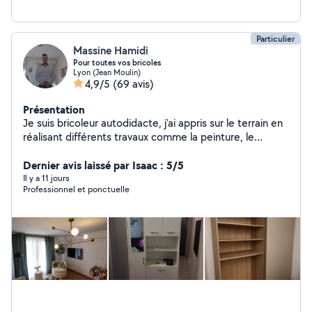
Particulier
Massine Hamidi
Pour toutes vos bricoles
Lyon (Jean Moulin)
4,9/5
(69 avis)
Présentation
Je suis bricoleur autodidacte, j'ai appris sur le terrain en
réalisant différents travaux comme la peinture, le
carrelage, la pose de placo, et le montage de meubles.
Je suis sérieux, débrouillard et j'aime le travail bien fait
Dernier avis laissé par Isaac : 5/5
Il y a 11 jours
Professionnel et ponctuelle