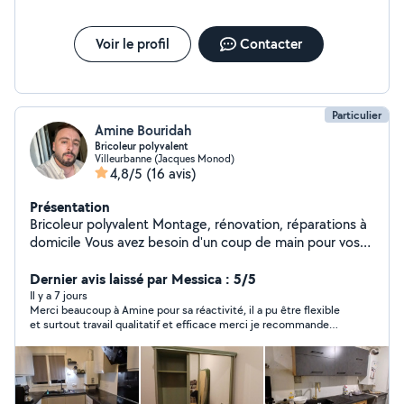
Voir le profil
Contacter
Particulier
Amine Bouridah
Bricoleur polyvalent
Villeurbanne (Jacques Monod)
4,8/5
(16 avis)
Présentation
Bricoleur polyvalent Montage, rénovation, réparations à
domicile Vous avez besoin d'un coup de main pour vos
petits travaux ? Je suis un bricoleur sérieux et
expérimenté, disponible pour vous aider dans différents
Dernier avis laissé par Messica : 5/5
domaines : Montage de meubles en kit (IKEA,
Il y a 7 jours
Merci beaucoup à Amine pour sa réactivité, il a pu être flexible
Conforama, etc.) Travaux de placo et plâtre Peinture
et surtout travail qualitatif et efficace merci je recommande
intérieure Pose de cuisines Réparations et dépannages
100% !
à domicile Bricolage en tout genre Travail soigné, rapide
et de qualité. Je me déplace chez vous et je suis
disponible selon vos besoins. Tarifs raisonnables Devis