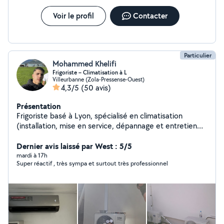
Voir le profil
Contacter
Particulier
Mohammed Khelifi
Frigoriste – Climatisation à L
Villeurbanne (Zola-Pressense-Ouest)
4,3/5
(50 avis)
Présentation
Frigoriste basé à Lyon, spécialisé en climatisation
(installation, mise en service, dépannage et entretien
des systèmes split et multi-split). J'interviens
rapidement en période de forte chaleur _Camion
Dernier avis laissé par West : 5/5
disponible pour transport et livraison de meubles et
mardi à 17h
Super réactif , très sympa et surtout très professionnel
matériel. Montage et démontage de mobilier (cuisines,
armoires, lits, tables). Services de peinture et plomberie
intérieure Avec des petits travaux _ Intervention rapide
_Travail propre et soigné _Prix raisonnables Disponible
rapidement. N'hésitez pas à me contacter.