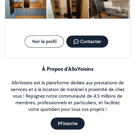
n’ai encore eu aucune nouvelle, pas de réponse lorsque je
tente de le joindre, Mais en ligne sur allo voisin…Je trouve que
cela manque de sérieux et de professionnalisme. Lorsqu’on a un
empêchement, la moindre des choses est de prévenir la
personne concernée, plutôt que de la laisser poireauter sans
aucune nouvelle.
Voir le profil
Contacter
À Propos d’AlloVoisins
AlloVoisins est la plateforme dédiée aux prestations de
services et à la location de matériel à proximité de chez
vous ! Rejoignez notre communauté de 4,5 millions de
membres, professionnels et particuliers, et facilitez
votre quotidien pour tous vos projets !
M'inscrire