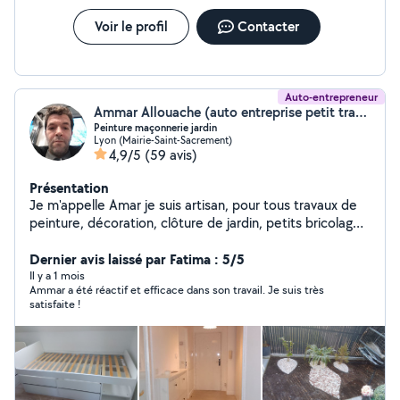
Voir le profil
Contacter
Auto-entrepreneur
Ammar Allouache (auto entreprise petit travaux)
Peinture maçonnerie jardin
Lyon (Mairie-Saint-Sacrement)
4,9/5
(59 avis)
Présentation
Je m'appelle Amar je suis artisan, pour tous travaux de
peinture, décoration, clôture de jardin, petits bricolages
de maçonnerie et autres, fixation de TV, ainsi que
fabrication dressing, réparation du volet roulant et
Dernier avis laissé par Fatima : 5/5
montage de cuisine.
Il y a 1 mois
Ammar a été réactif et efficace dans son travail. Je suis très
satisfaite !