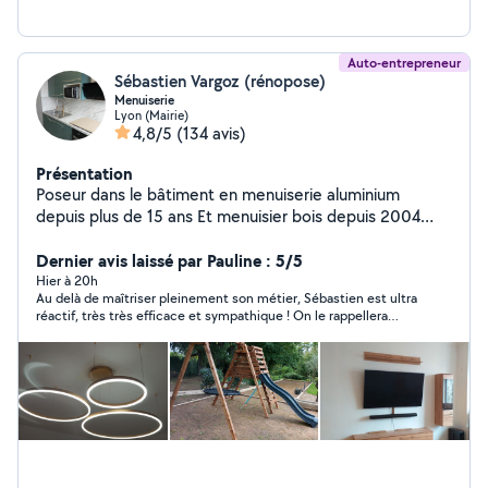
Auto-entrepreneur
Sébastien Vargoz (rénopose)
Menuiserie
Lyon (Mairie)
4,8/5
(134 avis)
Présentation
Poseur dans le bâtiment en menuiserie aluminium
depuis plus de 15 ans Et menuisier bois depuis 2004
Pose de luminaire Et tout type de bricolage montage de
cuisine.
Dernier avis laissé par Pauline : 5/5
Hier à 20h
Au delà de maîtriser pleinement son métier, Sébastien est ultra
réactif, très très efficace et sympathique ! On le rappellera
sans hésiter !