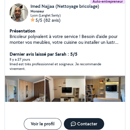
Auto-entrepreneur
Imed Najjaa (Nettoyage bricolage)
Monsieur
Lyon (Langlet Santy)
5/5
(82 avis)
Présentation
Bricoleur polyvalent à votre service ! Besoin d'aide pour
monter vos meubles, votre cuisine ou installer un lustre?
Je peux tout faire ! Montage de meubles de toutes
marques (IKEA, Conforama, Leroy Merlin) Montage et
Dernier avis laissé par Sarah : 5/5
installation de cuisines Installation de luminaires et
Il y a 27 jours
Imed est très professionnel et soigneux. Je recommande
petits travaux de bricolage Soigneux, ponctuel et
vivement.
expérimenté, je m'assure que tout soit fait
correctement et rapidement. Contactez-moi pour un
devis ou pour planifier votre projet !
Voir le profil
Contacter