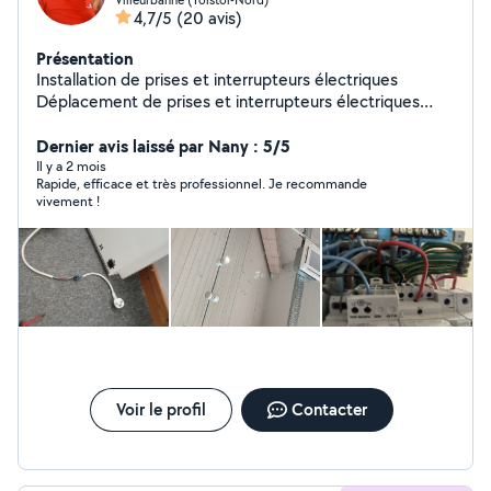
4,7/5
(20 avis)
Présentation
Installation de prises et interrupteurs électriques
Déplacement de prises et interrupteurs électriques
Réparation de prises et interrupteurs électriques
Installation des radiateurs Installation des bornes
Dernier avis laissé par Nany : 5/5
électriques, Installation complète des appartements
Il y a 2 mois
Rapide, efficace et très professionnel. Je recommande
vivement !
Voir le profil
Contacter