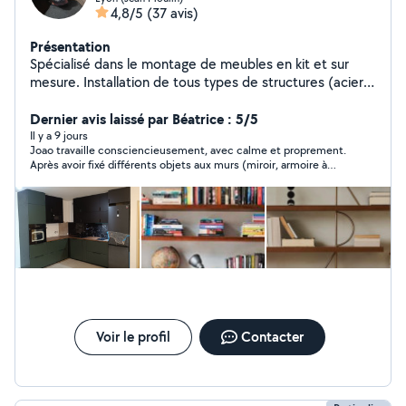
4,8/5
(37 avis)
Présentation
Spécialisé dans le montage de meubles en kit et sur
mesure. Installation de tous types de structures (acier,
aluminium, bois) : portes, portails, garde-corps,
escaliers, mezzanines et fenêtres. Peinture et
Dernier avis laissé par Béatrice : 5/5
rénovation intérieure, pose de revêtements de sol et
Il y a 9 jours
Joao travaille consciencieusement, avec calme et proprement.
de carrelage.Toiture, couvertures, gouttières et solins,
Après avoir fixé différents objets aux murs (miroir, armoire à
réparation de fuites et d'infiltrations, petits travaux
pharmacie, tringles à rideaux), il a assemblé une armoire/lit
d'électricité et de plomberie. Prix compétitifs et service
escamotable qui était en kit, un travail complexe nécessitant
de qualité.Nous effectuons également des
une journée de travail avec un résultat nickel. Merci Joao. Je le
recommande vivement
déménagements et proposons une assistance pour les
déménagements.
Voir le profil
Contacter