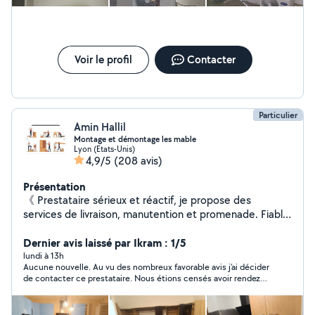
Voir le profil
Contacter
Particulier
Amin Hallil
Montage et démontage les mable
Lyon (Etats-Unis)
4,9/5
(208 avis)
Présentation
《 Prestataire sérieux et réactif, je propose des
services de livraison, manutention et promenade. Fiable,
ponctuel et à l'écoute, je m'adapte à vos besoins avec
des tarifs accessibles disponible 7jr/7jr .》
Dernier avis laissé par Ikram : 1/5
lundi à 13h
Aucune nouvelle. Au vu des nombreux favorable avis j’ai décider
de contacter ce prestataire. Nous étions censés avoir rendez-
vous dimanche. Je l’ai appelée il m’a expliqué qu’il avait oublié
notre rendez-vous, Ok…Cela peut arriver. Il l’a donc reporté à
aujourd’hui en m’assurant qu’il viendrait. Malheureusement, je