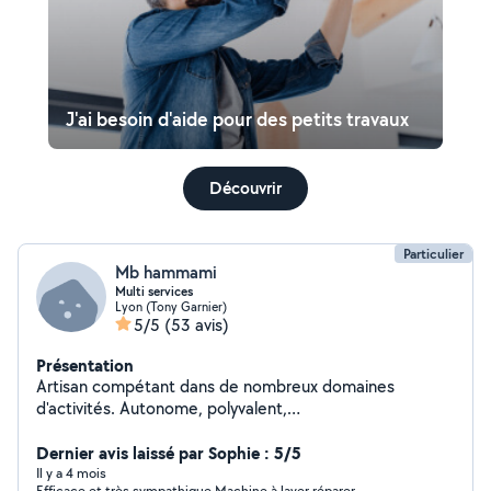
J'ai besoin d'aide pour des petits travaux
Découvrir
Particulier
Mb hammami
Multi services
Lyon (Tony Garnier)
5/5
(53 avis)
Présentation
Artisan compétant dans de nombreux domaines
d'activités. Autonome, polyvalent,
ponctuel,expérimenté et à l'écoute. 30 Ans
d'expérience dans plusieurs domaines.
Dernier avis laissé par Sophie : 5/5
Il y a 4 mois
Efficace et très sympathique Machine à laver réparer