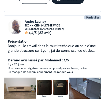
Particulier
Andre Launay
TECHNICIEN MULTI-SERVICE
Villeurbanne (Charpenne-Wilson)
4,4/5
(83 avis)
Présentation
Bonjour , Je travail dans le multi technique au sein d'une
grande structure sur Lyon , j'ai de connaissance et de
compétences en : * Electricité * plomberie * Montage
de meuble ( armoire , meuble cuisine , * Chauffage et
Dernier avis laissé par Mohamed : 1/5
climatisation * Serrurerie * Peinture * installation réseau
Il y a 25 jours
Une personne négative qui ne comprend pas les bases, outre
et configuration PC et application * Réparation
un manque de sérieux concernant les rendez-vous.
d'appareil Electronique * Pause de plancher sol ( en bois
ou plastique ) Je suis à votre disposition pour besoin de
service selon mes multiple compétences éditées .