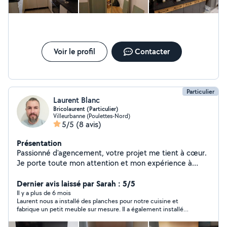
gratuit N'hésitez pas à me contacter pour en discuter !
Voir le profil
Contacter
Particulier
Laurent Blanc
Bricolaurent (Particulier)
Villeurbanne (Poulettes-Nord)
5/5
(8 avis)
Présentation
Passionné d'agencement, votre projet me tient à cœur.
Je porte toute mon attention et mon expérience à
votre besoin comme si c'était le mien. Je pratique
l'agencement et divers bricolage depuis pas mal
Dernier avis laissé par Sarah : 5/5
d'années et j'ai envie de vous rendre service. Je n'ai pas
Il y a plus de 6 mois
Laurent nous a installé des planches pour notre cuisine et
d'activité professionnelle pour le moment mais j'aimerais
fabrique un petit meuble sur mesure. Il a également installé
que vous m'aidiez à le devenir en m'apportant plus de
notre pare baignoire avec professionnalisme. Nous sommes
pratique ! Merci par avance pour cela Tous projet mérite
satisfaits de son travail et le recommandons largement pour