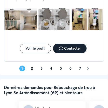
Voir le profil
Contacter
1
2
3
4
5
6
7
Page
suivante
Dernières demandes pour Rebouchage de trou à
Lyon 3e Arrondissement (69) et alentours