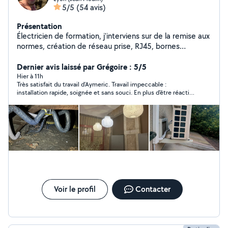
5/5
(54 avis)
Présentation
Électricien de formation, j'interviens sur de la remise aux
normes, création de réseau prise, RJ45, bornes
électriques. Entretien de climatisation. Petit travaux non
électrique en tous genre (pose de tringles à rideau,
Dernier avis laissé par Grégoire : 5/5
montage de meubles, montage et fixation de meubles)
Hier à 11h
Très satisfait du travail d’Aymeric. Travail impeccable :
Électricien titulaire d'un BAC professionnel
installation rapide, soignée et sans souci. En plus d’être réactif
Électrotechnique et BTS Électrotechnique.
et professionnel, Aymeric est sympathique. Le ventilateur
fonctionne parfaitement, et tout a été expliqué clairement. Je
recommande à 100% , la preuve je vais sans doute faire appel à
lui pour d’autres chantiers. Merci encore !
Voir le profil
Contacter