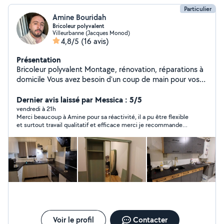
Particulier
Amine Bouridah
Bricoleur polyvalent
Villeurbanne (Jacques Monod)
4,8/5
(16 avis)
Présentation
Bricoleur polyvalent Montage, rénovation, réparations à
domicile Vous avez besoin d'un coup de main pour vos
petits travaux ? Je suis un bricoleur sérieux et
expérimenté, disponible pour vous aider dans différents
Dernier avis laissé par Messica : 5/5
domaines : Montage de meubles en kit (IKEA,
vendredi à 21h
Merci beaucoup à Amine pour sa réactivité, il a pu être flexible
Conforama, etc.) Travaux de placo et plâtre Peinture
et surtout travail qualitatif et efficace merci je recommande
intérieure Pose de cuisines Réparations et dépannages
100% !
à domicile Bricolage en tout genre Travail soigné, rapide
et de qualité. Je me déplace chez vous et je suis
disponible selon vos besoins. Tarifs raisonnables Devis
gratuit N'hésitez pas à me contacter pour en discuter !
Voir le profil
Contacter