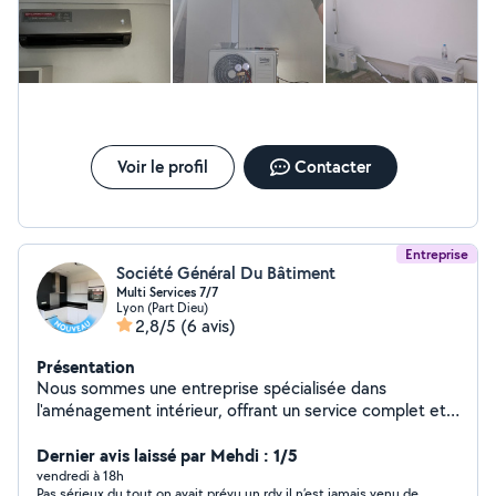
_Travail propre et soigné _Prix raisonnables Disponible
rapidement. N'hésitez pas à me contacter.
Voir le profil
Contacter
Entreprise
Société Général Du Bâtiment
Multi Services 7/7
Lyon (Part Dieu)
2,8/5
(6 avis)
Présentation
Nous sommes une entreprise spécialisée dans
l'aménagement intérieur, offrant un service complet et
personnalisé pour transformer vos espaces de vie.
Notre équipe experte intervient dans tous les corps de
Dernier avis laissé par Mehdi : 1/5
métier : carrelage, peinture, plomberie, électricité et
vendredi à 18h
Pas sérieux du tout on avait prévu un rdv il n’est jamais venu de