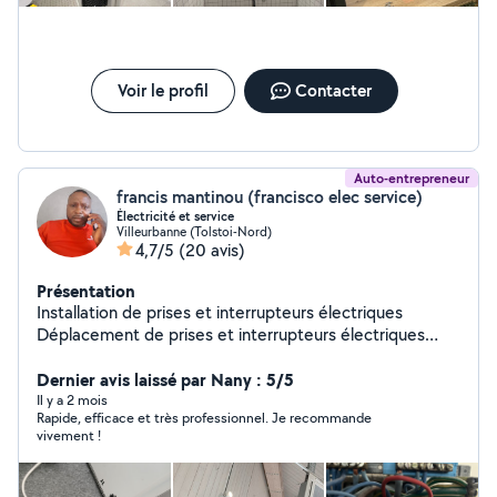
Voir le profil
Contacter
Auto-entrepreneur
francis mantinou (francisco elec service)
Électricité et service
Villeurbanne (Tolstoi-Nord)
4,7/5
(20 avis)
Présentation
Installation de prises et interrupteurs électriques
Déplacement de prises et interrupteurs électriques
Réparation de prises et interrupteurs électriques
Installation des radiateurs Installation des bornes
Dernier avis laissé par Nany : 5/5
électriques, Installation complète des appartements
Il y a 2 mois
Rapide, efficace et très professionnel. Je recommande
vivement !