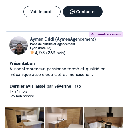
Voir le profil
Contacter
Auto-entrepreneur
Aymen Dridi (AymenAgencement)
Pose de cuisine et agencement
Lyon (Bataille)
4,7/5
(263 avis)
Présentation
Autoentrepreneur, passionné formé et qualifié en
mécanique auto électricité et menuiserie
d'agencement. Je fais de l'agencement et
aménagement d'espace pour les professionnels et les
Dernier avis laissé par Séverine : 1/5
particuliers depuis une dizaine d'années : montage de
Il y a 1 mois
Rdv non honoré
stands aux 4 coins de l'Europe , pose de cuisines,
agencement de boutiques bureaux et habitations,
fabrication de meubles sur mesures, dépannage et
installations électriques ... J'ai le savoir faire et tout
l'outillage nécessaire pour réaliser vos petits et gros
travaux n'hésitez pas à me contacter si vous avez besoin