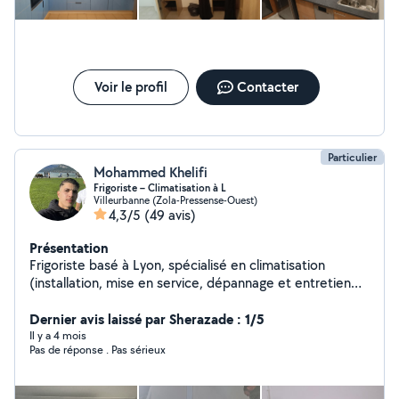
Voir le profil
Contacter
Particulier
Mohammed Khelifi
Frigoriste – Climatisation à L
Villeurbanne (Zola-Pressense-Ouest)
4,3/5
(49 avis)
Présentation
Frigoriste basé à Lyon, spécialisé en climatisation
(installation, mise en service, dépannage et entretien
des systèmes split et multi-split). J'interviens
rapidement en période de forte chaleur _Camion
Dernier avis laissé par Sherazade : 1/5
disponible pour transport et livraison de meubles et
Il y a 4 mois
Pas de réponse . Pas sérieux
matériel. Montage et démontage de mobilier (cuisines,
armoires, lits, tables). Services de peinture et plomberie
intérieure Avec des petits travaux _ Intervention rapide