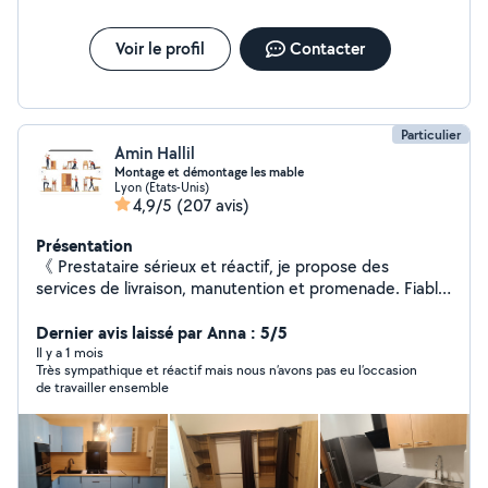
Installation tout type de rideaux Pose d'étagères,
cadres, tringles, lustres , suspensions, luminaires
Réparations diverses (poignées de porte, petits
Voir le profil
Contacter
appareils)
Particulier
Amin Hallil
Montage et démontage les mable
Lyon (Etats-Unis)
4,9/5
(207 avis)
Présentation
《 Prestataire sérieux et réactif, je propose des
services de livraison, manutention et promenade. Fiable,
ponctuel et à l'écoute, je m'adapte à vos besoins avec
des tarifs accessibles disponible 7jr/7jr .》
Dernier avis laissé par Anna : 5/5
Il y a 1 mois
Très sympathique et réactif mais nous n’avons pas eu l’occasion
de travailler ensemble