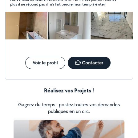
menuiserie. Nous mettons notre savoir-faire et notre
plus il ne répond pas il m’a fait perdre mon temp à éviter
créativité au service de vos projets, pour un résultat à la
fois esthétique, fonctionnel et durable. Que ce soit pour
une rénovation, une construction ou une mise à jour de
votre intérieur, nous vous accompagnons de A à Z avec
professionnalisme et rigueur.
Voir le profil
Contacter
Réalisez vos Projets !
Gagnez du temps : postez toutes vos demandes
publiques en un clic.