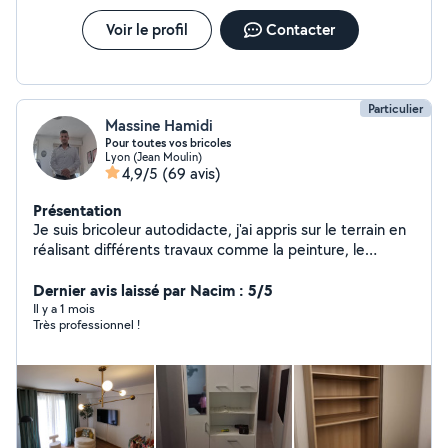
travaux. Ponctuel, respectueux de votre logement, je
laisse toujours un chantier propre après intervention.
Voir le profil
Contacter
Disponible sur Lyon centre et alentours.
Particulier
Massine Hamidi
Pour toutes vos bricoles
Lyon (Jean Moulin)
4,9/5
(69 avis)
Présentation
Je suis bricoleur autodidacte, j'ai appris sur le terrain en
réalisant différents travaux comme la peinture, le
carrelage, la pose de placo, et le montage de meubles.
Je suis sérieux, débrouillard et j'aime le travail bien fait
Dernier avis laissé par Nacim : 5/5
Il y a 1 mois
Très professionnel !