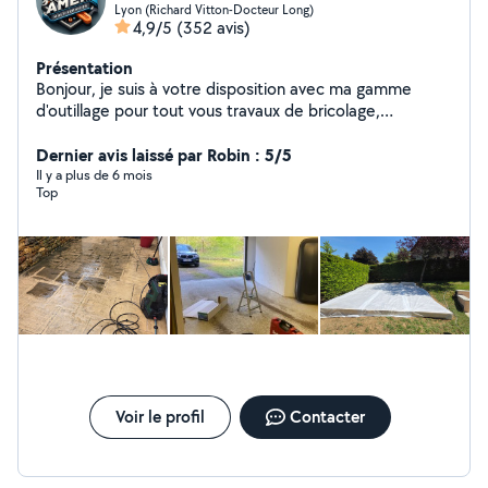
Lyon (Richard Vitton-Docteur Long)
4,9/5
(352 avis)
Présentation
Bonjour, je suis à votre disposition avec ma gamme
d'outillage pour tout vous travaux de bricolage,
jardinage, peintures , nettoyage des terrasses et
déménagement avec une grande qualité d'intervention
Dernier avis laissé par Robin : 5/5
n'hésitez pas à me contacter merci
Il y a plus de 6 mois
Top
Voir le profil
Contacter