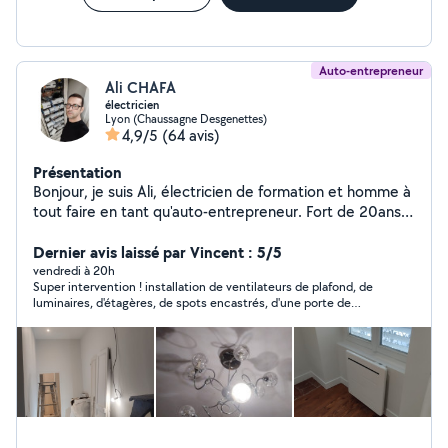
Auto-entrepreneur
Ali CHAFA
électricien
Lyon (Chaussagne Desgenettes)
4,9/5
(64 avis)
Présentation
Bonjour, je suis Ali, électricien de formation et homme à
tout faire en tant qu'auto-entrepreneur. Fort de 20ans
d'expérience dans le bâtiment en général et dans
l'électricité en particulier, je propose une large gamme
Dernier avis laissé par Vincent : 5/5
de services pour répondre à vos besoins en bricolage,
vendredi à 20h
Super intervention ! installation de ventilateurs de plafond, de
entretien et dépannage. Sérieux, réactif , je suis
luminaires, d'étagères, de spots encastrés, d'une porte de
disponible pour des travaux de qualité chez vous. Que
douche. Tout cela dans la journée ! Ali est très soigneux,
vous aillez une envie de changement de votre
efficace, bien équipé, a des tarifs clairs et honnêtes. Il est
interieures (peinture, lumieres,meubles,eviers,lavabo,
arrangeant et de bon conseil pour équiper ou aménager. je
recommande très chaleureusement et referai appel à lui.
cuvettes de wc ) ou une necessité de rénovation, je suis
votre homme, n'hesitez pas à me solliciter services
proposés : Électricité (installation, dépannage, mise aux
normes) Montage de meubles (IKEA, Conforama, etc.),