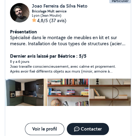
Particulier
Joao Ferreira da Silva Neto
Bricolage Mult service
Lyon (Jean Moulin)
4,8/5
(37 avis)
Présentation
Spécialisé dans le montage de meubles en kit et sur
mesure. Installation de tous types de structures (acier,
aluminium, bois) : portes, portails, garde-corps,
escaliers, mezzanines et fenêtres. Peinture et
Dernier avis laissé par Béatrice : 5/5
rénovation intérieure, pose de revêtements de sol et
Il y a 6 jours
Joao travaille consciencieusement, avec calme et proprement.
de carrelage.Toiture, couvertures, gouttières et solins,
Après avoir fixé différents objets aux murs (miroir, armoire à
réparation de fuites et d'infiltrations, petits travaux
pharmacie, tringles à rideaux), il a assemblé une armoire/lit
d'électricité et de plomberie. Prix compétitifs et service
escamotable qui était en kit, un travail complexe nécessitant
de qualité.Nous effectuons également des
une journée de travail avec un résultat nickel. Merci Joao. Je le
recommande vivement
déménagements et proposons une assistance pour les
déménagements.
Voir le profil
Contacter