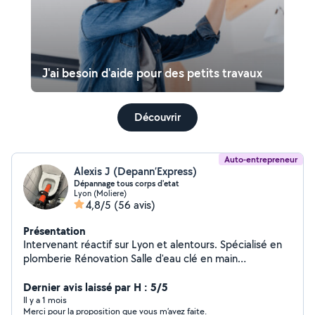
J'ai besoin d'aide pour des petits travaux
Découvrir
Auto-entrepreneur
Alexis J (Depann’Express)
Dépannage tous corps d'etat
Lyon (Moliere)
4,8/5
(56 avis)
Présentation
Intervenant réactif sur Lyon et alentours. Spécialisé en
plomberie Rénovation Salle d'eau clé en main
dépannage et urgence 7j/7 Fuite d'eau, débouchage
canalisation, chauffe-eau Devis + déplacement gratuits
Dernier avis laissé par H : 5/5
(Lyon et régions lyonnaise ) [07-46-32-60-57]
Il y a 1 mois
Merci pour la proposition que vous m’avez faite.