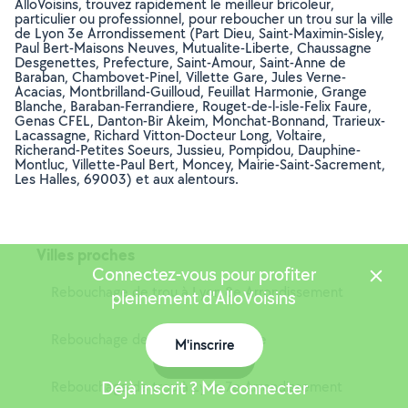
AlloVoisins, trouvez rapidement le meilleur bricoleur,
particulier ou professionnel, pour reboucher un trou sur la ville
de Lyon 3e Arrondissement (Part Dieu, Saint-Maximin-Sisley,
Paul Bert-Maisons Neuves, Mutualite-Liberte, Chaussagne
Desgenettes, Prefecture, Saint-Amour, Saint-Anne de
Baraban, Chambovet-Pinel, Villette Gare, Jules Verne-
Acacias, Montbrilland-Guilloud, Feuillat Harmonie, Grange
Blanche, Baraban-Ferrandiere, Rouget-de-l-isle-Felix Faure,
Genas CFEL, Danton-Bir Akeim, Monchat-Bonnand, Trarieux-
Lacassagne, Richard Vitton-Docteur Long, Voltaire,
Richerand-Petites Soeurs, Jussieu, Pompidou, Dauphine-
Montluc, Villette-Paul Bert, Moncey, Mairie-Saint-Sacrement,
Les Halles, 69003) et aux alentours.
Villes proches
Connectez-vous pour profiter
Rebouchage de trou à Lyon 8e Arrondissement
pleinement d'AlloVoisins
Rebouchage de trou à Villeurbanne
M'inscrire
Carte
Déjà inscrit ? Me connecter
Rebouchage de trou à Lyon 7e Arrondissement