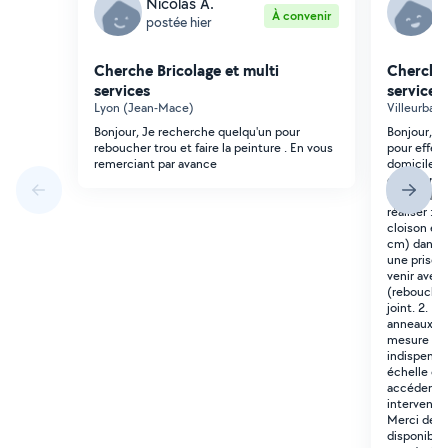
Nicolas A.
A
À convenir
postée hier
p
Cherche Bricolage et multi
Cherche 
services
services
Lyon (Jean-Mace)
Villeurbann
Bonjour, Je recherche quelqu'un pour
Bonjour, J
reboucher trou et faire la peinture . En vous
pour effec
remerciant par avance
domicile c
d'après-mi
demande est
réaliser : 
cloison en
cm) dans un
une prise. 
venir avec 
(rebouchage
joint. 2. R
anneaux à 
mesure 4 m
indispensa
échelle ou
accéder. L
interventio
Merci de m
disponible 