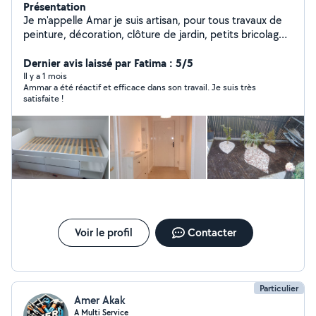
Présentation
Je m'appelle Amar je suis artisan, pour tous travaux de
peinture, décoration, clôture de jardin, petits bricolages
de maçonnerie et autres, fixation de TV, ainsi que
fabrication dressing, réparation du volet roulant et
Dernier avis laissé par Fatima : 5/5
montage de cuisine.
Il y a 1 mois
Ammar a été réactif et efficace dans son travail. Je suis très
satisfaite !
Voir le profil
Contacter
Particulier
Amer Akak
A Multi Service