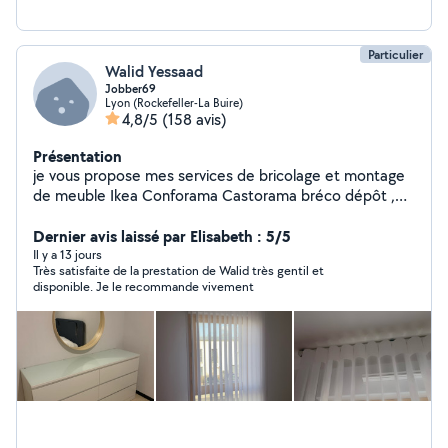
Particulier
Walid Yessaad
Jobber69
Lyon (Rockefeller-La Buire)
4,8/5
(158 avis)
Présentation
je vous propose mes services de bricolage et montage
de meuble Ikea Conforama Castorama bréco dépôt ,
fixation de support mural tv et étagères , fixation de
tableau et luminaire plafonnier led , installation de tringle
Dernier avis laissé par Elisabeth : 5/5
à rideau
Il y a 13 jours
Très satisfaite de la prestation de Walid très gentil et
disponible. Je le recommande vivement