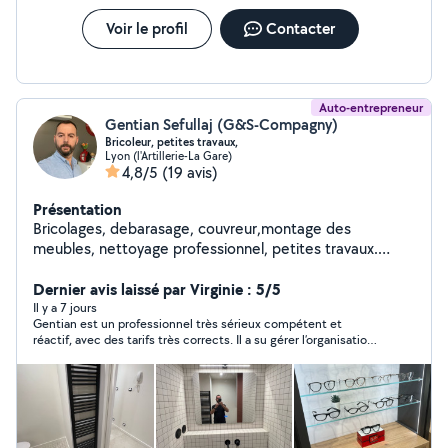
Voir le profil
Contacter
Auto-entrepreneur
Gentian Sefullaj (G&S-Compagny)
Bricoleur, petites travaux,
Lyon (l'Artillerie-La Gare)
4,8/5
(19 avis)
Présentation
Bricolages, debarasage, couvreur,montage des
meubles, nettoyage professionnel, petites travaux.
Réparer et débloquer des stores.
Dernier avis laissé par Virginie : 5/5
Il y a 7 jours
Gentian est un professionnel très sérieux compétent et
réactif, avec des tarifs très corrects. Il a su gérer l’organisation
avec mon locataire pour la prise de rendez-vous et l’installation
du détecteur de fumée. Je referai appel à ses services.