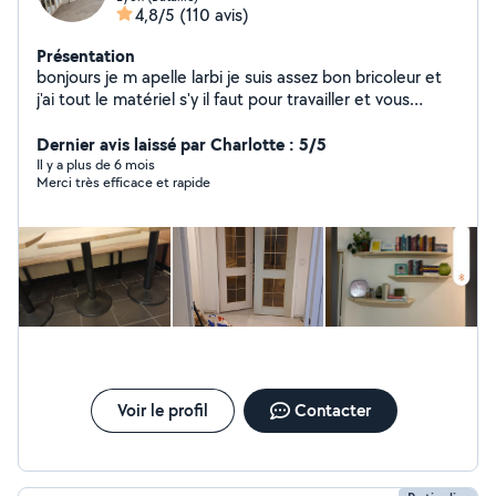
4,8/5
(110 avis)
Présentation
bonjours je m apelle larbi je suis assez bon bricoleur et
j'ai tout le matériel s'y il faut pour travailler et vous
satisfaire je peux aussi vous conseiller dans vos travaux ,
rénovation., aménagement d intérieur .montage de
Dernier avis laissé par Charlotte : 5/5
meuble cuisine décoration et aussi réparation et
Il y a plus de 6 mois
Merci très efficace et rapide
fabrication d ouvrages métalliques. De préférence
travailler avec des personnes réalistes et non des
marchands de tapis. Devis gratuit
Voir le profil
Contacter