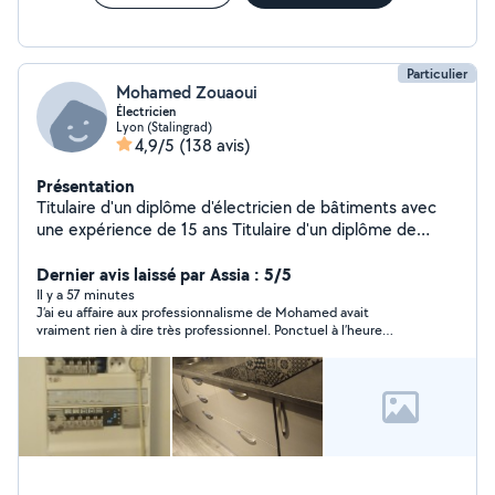
Particulier
Mohamed Zouaoui
Électricien
Lyon (Stalingrad)
4,9/5
(138 avis)
Présentation
Titulaire d'un diplôme d'électricien de bâtiments avec
une expérience de 15 ans Titulaire d'un diplôme de
plombier et installation des sanitaires Expérience dans la
serrurier (Remplacement des poignées,des
Dernier avis laissé par Assia : 5/5
serrures,cylindre ....ect) Devis,conseil et déplacement
Il y a 57 minutes
J’ai eu affaire aux professionnalisme de Mohamed avait
gratuit Mon intervention consiste a réparer ou a la mise
vraiment rien à dire très professionnel. Ponctuel à l’heure
en marche des appareils
minutieux et le travail est excellent. Je recommande de lui, je
suis tombé sur le coup de foudre mais c’était plutôt le coup de
four 👌👌👌