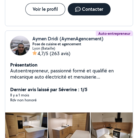
Voir le profil
Contacter
Auto-entrepreneur
Aymen Dridi (AymenAgencement)
Pose de cuisine et agencement
Lyon (Bataille)
4,7/5
(263 avis)
Présentation
Autoentrepreneur, passionné formé et qualifié en
mécanique auto électricité et menuiserie
d'agencement. Je fais de l'agencement et
aménagement d'espace pour les professionnels et les
Dernier avis laissé par Séverine : 1/5
particuliers depuis une dizaine d'années : montage de
Il y a 1 mois
Rdv non honoré
stands aux 4 coins de l'Europe , pose de cuisines,
agencement de boutiques bureaux et habitations,
fabrication de meubles sur mesures, dépannage et
installations électriques ... J'ai le savoir faire et tout
l'outillage nécessaire pour réaliser vos petits et gros
travaux n'hésitez pas à me contacter si vous avez besoin