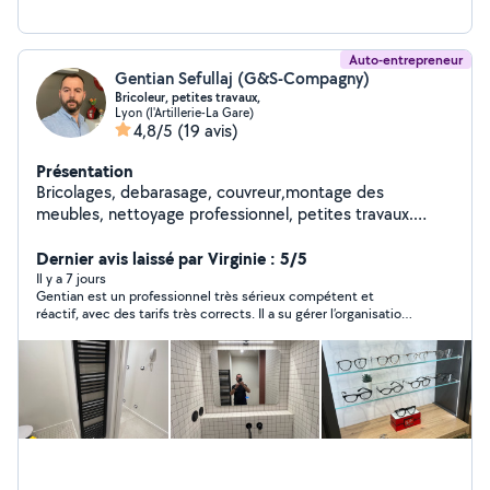
Auto-entrepreneur
Gentian Sefullaj (G&S-Compagny)
Bricoleur, petites travaux,
Lyon (l'Artillerie-La Gare)
4,8/5
(19 avis)
Présentation
Bricolages, debarasage, couvreur,montage des
meubles, nettoyage professionnel, petites travaux.
Réparer et débloquer des stores.
Dernier avis laissé par Virginie : 5/5
Il y a 7 jours
Gentian est un professionnel très sérieux compétent et
réactif, avec des tarifs très corrects. Il a su gérer l’organisation
avec mon locataire pour la prise de rendez-vous et l’installation
du détecteur de fumée. Je referai appel à ses services.