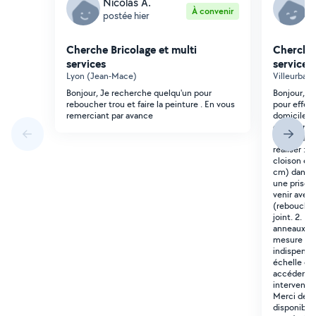
Nicolas A.
A
À convenir
postée hier
p
Cherche Bricolage et multi
Cherche 
services
services
Lyon (Jean-Mace)
Villeurbann
Bonjour, Je recherche quelqu'un pour
Bonjour, J
reboucher trou et faire la peinture . En vous
pour effec
remerciant par avance
domicile c
d'après-mi
demande est
réaliser : 
cloison en
cm) dans un
une prise. 
venir avec 
(rebouchage
joint. 2. R
anneaux à 
mesure 4 m
indispensa
échelle ou
accéder. L
interventio
Merci de m
disponible 