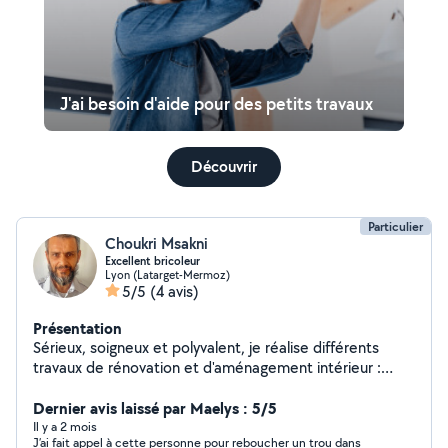
J'ai besoin d'aide pour des petits travaux
Découvrir
Particulier
Choukri Msakni
Excellent bricoleur
Lyon (Latarget-Mermoz)
5/5
(4 avis)
Présentation
Sérieux, soigneux et polyvalent, je réalise différents
travaux de rénovation et d'aménagement intérieur :
peinture, pose et retrait de tapisserie, enduit/plâtre,
débouchage de trous et finitions. Je m'occupe
Dernier avis laissé par Maelys : 5/5
également du montage et de la fixation de meubles,
Il y a 2 mois
J’ai fait appel à cette personne pour reboucher un trou dans
pose de tringles, luminaire, petits travaux de plomberie