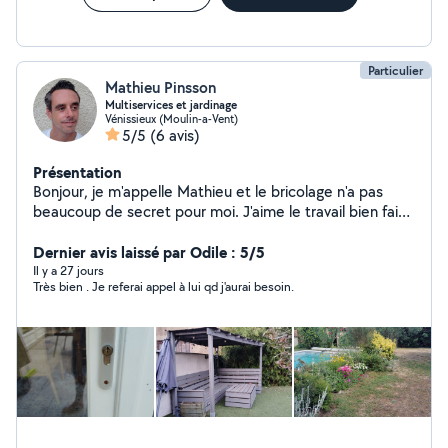
Particulier
Mathieu Pinsson
Multiservices et jardinage
Vénissieux (Moulin-a-Vent)
5/5
(6 avis)
Présentation
Bonjour, je m'appelle Mathieu et le bricolage n'a pas
beaucoup de secret pour moi. J'aime le travail bien fait
et voir la satisfaction des personnes auxquelles je rend
service. je n'ai pas de diplômes pour ces services mais
Dernier avis laissé par Odile : 5/5
les bons résultats sont toujours au rendez vous.
Il y a 27 jours
Très bien . Je referai appel à lui qd j'aurai besoin.