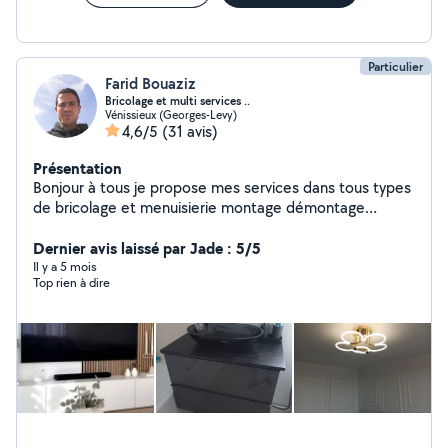
Particulier
Farid Bouaziz
Bricolage et multi services ..
Vénissieux (Georges-Levy)
4,6/5
(31 avis)
Présentation
Bonjour à tous je propose mes services dans tous types
de bricolage et menuisierie montage démontage
meubles cuisines dressings parquet sol rideaux lustre
fixation du télé peinture n'hésitez pas de me contacter
Dernier avis laissé par Jade : 5/5
Il y a 5 mois
Top rien à dire