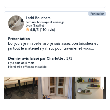
Particulier
Larbi Bouchara
Serrurier bricolage et aménage
Lyon (Bataille)
4,8/5
(110 avis)
Présentation
bonjours je m apelle larbi je suis assez bon bricoleur et
j'ai tout le matériel s'y il faut pour travailler et vous
satisfaire je peux aussi vous conseiller dans vos travaux ,
rénovation., aménagement d intérieur .montage de
Dernier avis laissé par Charlotte : 5/5
meuble cuisine décoration et aussi réparation et
Il y a plus de 6 mois
Merci très efficace et rapide
fabrication d ouvrages métalliques. De préférence
travailler avec des personnes réalistes et non des
marchands de tapis. Devis gratuit