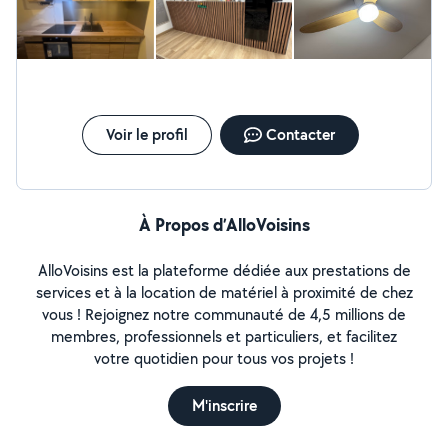
de meubles (tous types) * petits travaux de peinture *
pose de faïence * pose de crédence cuisine * habillage
mural / panneaux décoratifs * pose de carrelage * divers
travaux d'aménagement intérieur Je suis polyvalent :
n'hésitez pas à me demander, j'étudie tous types de
travaux. Ponctuel, respectueux de votre logement, je
laisse toujours un chantier propre après intervention.
Voir le profil
Contacter
Disponible sur Lyon centre et alentours.
À Propos d’AlloVoisins
AlloVoisins est la plateforme dédiée aux prestations de
services et à la location de matériel à proximité de chez
vous ! Rejoignez notre communauté de 4,5 millions de
membres, professionnels et particuliers, et facilitez
votre quotidien pour tous vos projets !
M'inscrire