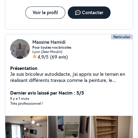
Voir le profil
Contacter
Particulier
Massine Hamidi
Pour toutes vos bricoles
Lyon (Jean Moulin)
4,9/5
(69 avis)
Présentation
Je suis bricoleur autodidacte, j'ai appris sur le terrain en
réalisant différents travaux comme la peinture, le
carrelage, la pose de placo, et le montage de meubles.
Je suis sérieux, débrouillard et j'aime le travail bien fait
Dernier avis laissé par Nacim : 5/5
Il y a 1 mois
Très professionnel !