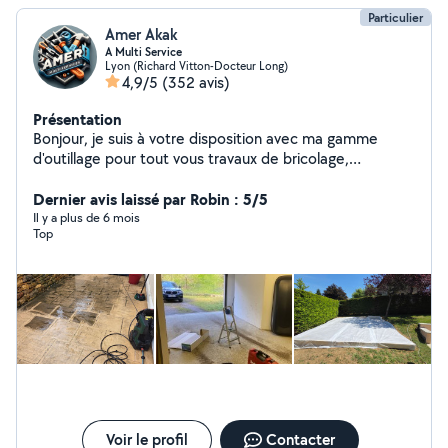
Particulier
Amer Akak
A Multi Service
Lyon (Richard Vitton-Docteur Long)
4,9/5
(352 avis)
Présentation
Bonjour, je suis à votre disposition avec ma gamme
d'outillage pour tout vous travaux de bricolage,
jardinage, peintures , nettoyage des terrasses et
déménagement avec une grande qualité d'intervention
Dernier avis laissé par Robin : 5/5
n'hésitez pas à me contacter merci
Il y a plus de 6 mois
Top
Voir le profil
Contacter