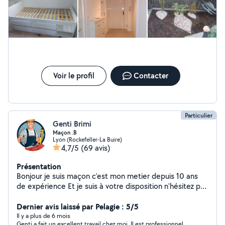
Voir le profil
Contacter
Particulier
Genti Brimi
Maçon .B
Lyon (Rockefeller-La Buire)
4,7/5
(69 avis)
Présentation
Bonjour je suis maçon c'est mon metier depuis 10 ans
de expérience Et je suis à votre disposition n'hésitez pas
à me contacter je suis de Lyon et je peux me déplacer
les environs aussi Des petits bricolage Carrelage
Dernier avis laissé par Pelagie : 5/5
Peinture Montage et démontage.... ect
Il y a plus de 6 mois
Genti a fait un excellent travail chez moi. Il est professionnel,