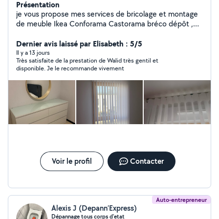
Présentation
je vous propose mes services de bricolage et montage
de meuble Ikea Conforama Castorama bréco dépôt ,
fixation de support mural tv et étagères , fixation de
tableau et luminaire plafonnier led , installation de tringle
Dernier avis laissé par Elisabeth : 5/5
à rideau
Il y a 13 jours
Très satisfaite de la prestation de Walid très gentil et
disponible. Je le recommande vivement
Voir le profil
Contacter
Auto-entrepreneur
Alexis J (Depann’Express)
Dépannage tous corps d'etat