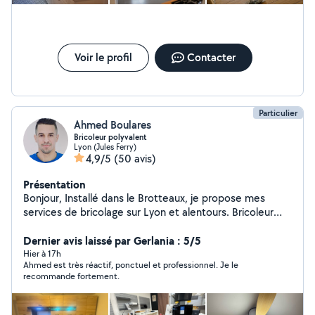
Voir le profil
Contacter
Particulier
Ahmed Boulares
Bricoleur polyvalent
Lyon (Jules Ferry)
4,9/5
(50 avis)
Présentation
Bonjour, Installé dans le Brotteaux, je propose mes
services de bricolage sur Lyon et alentours. Bricoleur
sérieux, soigneux et bien équipé, je réalise de nombreux
travaux avec du matériel professionnel. J'interviens pour
Dernier avis laissé par Gerlania : 5/5
des petits comme des moyens travaux, avec un travail
Hier à 17h
Ahmed est très réactif, ponctuel et professionnel. Je le
propre, organisé et des finitions soignées. Je peux
recommande fortement.
notamment vous aider pour : * pose de lustres,
suspensions et luminaires * fixation de télé au mur *
pose de tringles à rideaux, étagères, cadres * montage