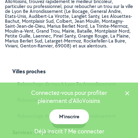
AlloVoisins, trouvez rapidement le meilleur bricoleur,
particulier ou professionnel, pour reboucher un trou sur la ville
de Lyon 8e Arrondissement (Le Bocage, General Andre,
Etats-Unis, Audibert-La Virotte, Langlet Santy, Les Alouettes-
Bachut, Montplaisir Sud, Colbert, Jean Moulin, Montagny-
Saint-Jean-de-Dieu, Marius Berliet Nord, La Trinite-Mermoz,
Moulin-a-Vent, Grand Trou, Mairie, Bataille, Montplaisir Nord,
Petite Guille, Laennec, Pinel Santy, Grange Rouge, La Plaine,
Marius Berliet Sud, Latarget-Mermoz, Rockefeller-La Buire,
Viviani, Genton-Ranvier, 69008) et aux alentours.
Villes proches
Rebouchage de trou à Lyon 3e Arrondissement
Connectez-vous pour profiter
Rebouchage de trou à Villeurbanne
pleinement d'AlloVoisins
Rebouchage de trou à Lyon 7e Arrondissement
M'inscrire
Carte
Déjà inscrit ? Me connecter
Services similaires