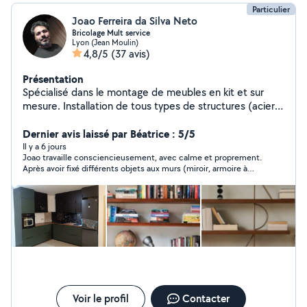
Particulier
Joao Ferreira da Silva Neto
Bricolage Mult service
Lyon (Jean Moulin)
4,8/5
(37 avis)
Présentation
Spécialisé dans le montage de meubles en kit et sur
mesure. Installation de tous types de structures (acier,
aluminium, bois) : portes, portails, garde-corps,
escaliers, mezzanines et fenêtres. Peinture et
Dernier avis laissé par Béatrice : 5/5
rénovation intérieure, pose de revêtements de sol et
Il y a 6 jours
Joao travaille consciencieusement, avec calme et proprement.
de carrelage.Toiture, couvertures, gouttières et solins,
Après avoir fixé différents objets aux murs (miroir, armoire à
réparation de fuites et d'infiltrations, petits travaux
pharmacie, tringles à rideaux), il a assemblé une armoire/lit
d'électricité et de plomberie. Prix compétitifs et service
escamotable qui était en kit, un travail complexe nécessitant
de qualité.Nous effectuons également des
une journée de travail avec un résultat nickel. Merci Joao. Je le
recommande vivement
déménagements et proposons une assistance pour les
déménagements.
Voir le profil
Contacter