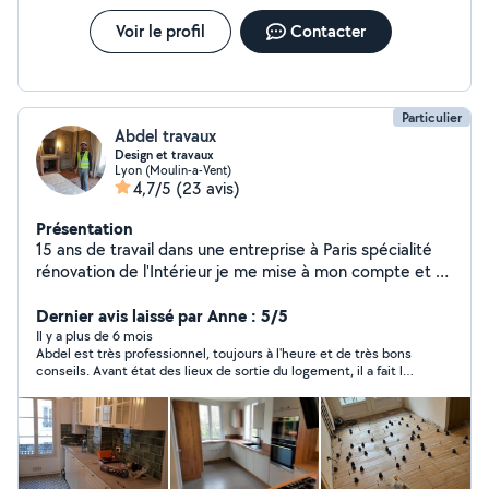
Voir le profil
Contacter
Particulier
Abdel travaux
Design et travaux
Lyon (Moulin-a-Vent)
4,7/5
(23 avis)
Présentation
15 ans de travail dans une entreprise à Paris spécialité
rénovation de l'Intérieur je me mise à mon compte et au
service de mes clients à Lyon et au région lyonnaise
spécialité rénovation de l'Intérieur (peinture carrelage
Dernier avis laissé par Anne : 5/5
,habillage du sol ,placo décoration, installation complète
Il y a plus de 6 mois
Abdel est très professionnel, toujours à l'heure et de très bons
des cuisines équipées du sol au plafond, installation
conseils. Avant état des lieux de sortie du logement, il a fait la
sanitaire plomberie , électricité Montage du meuble en
réparation d'un mur de séparation fortement endommagé lors
kite Montage des caban et abri de jardin Fabrication des
de la pose d'une étagère et d'un dégât des eaux, reboucher
dersing sur mesure
tous les trous et repeint. Il a aussi nettoyé tout son chantier.
Son travail est de qualité et le résultat est parfait (mieux qu'à
notre emménagement dans ce logement pourtant
entièrement rénové). Je recommande vivement Abdel