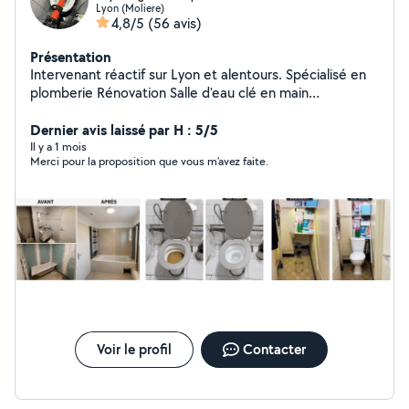
Lyon (Moliere)
4,8/5
(56 avis)
Présentation
Intervenant réactif sur Lyon et alentours. Spécialisé en
plomberie Rénovation Salle d'eau clé en main
dépannage et urgence 7j/7 Fuite d'eau, débouchage
canalisation, chauffe-eau Devis + déplacement gratuits
Dernier avis laissé par H : 5/5
(Lyon et régions lyonnaise ) [07-46-32-60-57]
Il y a 1 mois
Merci pour la proposition que vous m’avez faite.
Voir le profil
Contacter