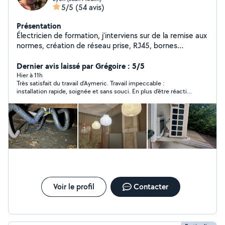
5/5
(54 avis)
Présentation
Électricien de formation, j'interviens sur de la remise aux
normes, création de réseau prise, RJ45, bornes
électriques. Entretien de climatisation. Petit travaux non
électrique en tous genre (pose de tringles à rideau,
Dernier avis laissé par Grégoire : 5/5
montage de meubles, montage et fixation de meubles)
Hier à 11h
Très satisfait du travail d’Aymeric. Travail impeccable :
Électricien titulaire d'un BAC professionnel
installation rapide, soignée et sans souci. En plus d’être réactif
Électrotechnique et BTS Électrotechnique.
et professionnel, Aymeric est sympathique. Le ventilateur
fonctionne parfaitement, et tout a été expliqué clairement. Je
recommande à 100% , la preuve je vais sans doute faire appel à
lui pour d’autres chantiers. Merci encore !
Voir le profil
Contacter