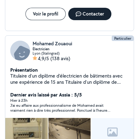
Voir le profil
Contacter
Particulier
Mohamed Zouaoui
Électricien
Lyon (Stalingrad)
4,9/5
(138 avis)
Présentation
Titulaire d'un diplôme d'électricien de bâtiments avec
une expérience de 15 ans Titulaire d'un diplôme de
plombier et installation des sanitaires Expérience dans la
serrurier (Remplacement des poignées,des
Dernier avis laissé par Assia : 5/5
serrures,cylindre ....ect) Devis,conseil et déplacement
Hier à 23h
J’ai eu affaire aux professionnalisme de Mohamed avait
gratuit Mon intervention consiste a réparer ou a la mise
vraiment rien à dire très professionnel. Ponctuel à l’heure
en marche des appareils
minutieux et le travail est excellent. Je recommande de lui, je
suis tombé sur le coup de foudre mais c’était plutôt le coup de
four 👌👌👌