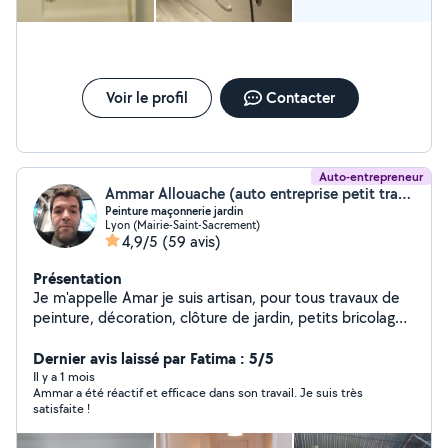
Voir le profil
Contacter
Auto-entrepreneur
Ammar Allouache (auto entreprise petit travaux)
Peinture maçonnerie jardin
Lyon (Mairie-Saint-Sacrement)
4,9/5
(59 avis)
Présentation
Je m'appelle Amar je suis artisan, pour tous travaux de
peinture, décoration, clôture de jardin, petits bricolages
de maçonnerie et autres, fixation de TV, ainsi que
fabrication dressing, réparation du volet roulant et
Dernier avis laissé par Fatima : 5/5
montage de cuisine.
Il y a 1 mois
Ammar a été réactif et efficace dans son travail. Je suis très
satisfaite !