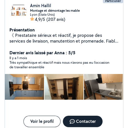
Particulier
Amin Hallil
Montage et démontage les mable
Lyon (Etats-Unis)
4,9/5
(207 avis)
Présentation
《 Prestataire sérieux et réactif, je propose des
services de livraison, manutention et promenade. Fiable,
ponctuel et à l'écoute, je m'adapte à vos besoins avec
des tarifs accessibles disponible 7jr/7jr .》
Dernier avis laissé par Anna : 5/5
Il y a 1 mois
Très sympathique et réactif mais nous n’avons pas eu l’occasion
de travailler ensemble
Voir le profil
Contacter