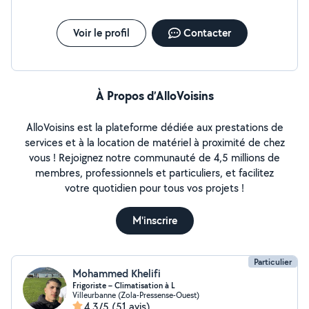
de Serrure Multi.point Fichet bricard pixard iseo jpm
keso vak muel cavith heracles dom
Voir le profil
Contacter
À Propos d’AlloVoisins
AlloVoisins est la plateforme dédiée aux prestations de
services et à la location de matériel à proximité de chez
vous ! Rejoignez notre communauté de 4,5 millions de
membres, professionnels et particuliers, et facilitez
votre quotidien pour tous vos projets !
M'inscrire
Particulier
Mohammed Khelifi
Frigoriste – Climatisation à L
Villeurbanne (Zola-Pressense-Ouest)
4,3/5
(51 avis)