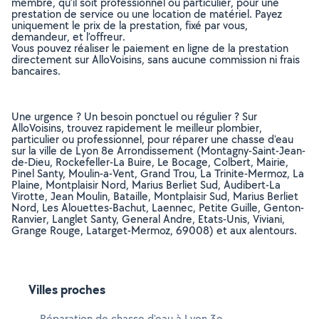
membre, qu’il soit professionnel ou particulier, pour une
prestation de service ou une location de matériel. Payez
uniquement le prix de la prestation, fixé par vous,
demandeur, et l’offreur.
Vous pouvez réaliser le paiement en ligne de la prestation
directement sur AlloVoisins, sans aucune commission ni frais
bancaires.
Une urgence ? Un besoin ponctuel ou régulier ? Sur
AlloVoisins, trouvez rapidement le meilleur plombier,
particulier ou professionnel, pour réparer une chasse d'eau
sur la ville de Lyon 8e Arrondissement (Montagny-Saint-Jean-
de-Dieu, Rockefeller-La Buire, Le Bocage, Colbert, Mairie,
Pinel Santy, Moulin-a-Vent, Grand Trou, La Trinite-Mermoz, La
Plaine, Montplaisir Nord, Marius Berliet Sud, Audibert-La
Virotte, Jean Moulin, Bataille, Montplaisir Sud, Marius Berliet
Nord, Les Alouettes-Bachut, Laennec, Petite Guille, Genton-
Ranvier, Langlet Santy, General Andre, Etats-Unis, Viviani,
Grange Rouge, Latarget-Mermoz, 69008) et aux alentours.
Villes proches
Réparation de chasse d'eau à Lyon 3e