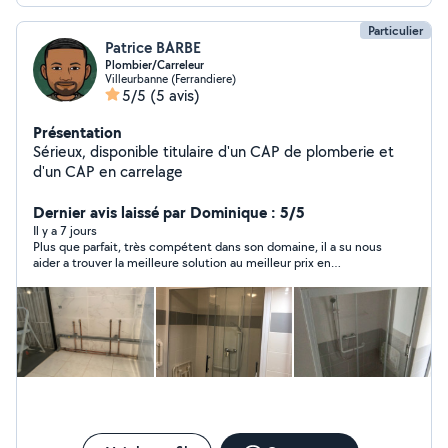
Particulier
Patrice BARBE
Plombier/Carreleur
Villeurbanne (Ferrandiere)
5/5
(5 avis)
Présentation
Sérieux, disponible titulaire d'un CAP de plomberie et
d'un CAP en carrelage
Dernier avis laissé par Dominique : 5/5
Il y a 7 jours
Plus que parfait, très compétent dans son domaine, il a su nous
aider a trouver la meilleure solution au meilleur prix en
examinant plusieurs hypothèses et en tenant compte de nos
besoins. Réactif, sympathique, courtois, ponctuel, pédagogue
et respectueux. Contacte samedi soir, il est venu un dimanche
et a fait immédiatement le nouveau branchement de tuyau et
a posé un robinet extérieur. Très soigneux.excellent rapport
qualité prix.