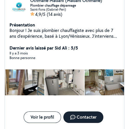
Othmane Madani (Madani Othmane)
Plombier chauffage dépannage
Saint-Fons (Gabriel-Peri)
4,9/5
(14 avis)
Présentation
Bonjour ! Je suis plombier chauffagiste avec plus de 7
ans d'expérience, basé à Lyon/Vénissieux. J'interviens
rapidement pour tout type de travaux : installation de
salle de bain, remplacement de chauffe-eau,
Dernier avis laissé par Sid Ali : 5/5
dépannage, recherche de fuite, raccordement cuivre ou
Il y a 3 mois
Bonne personne
PER, etc. Travail propre, soigné et dans les règles de
l'art. Disponible rapidement selon vos besoins. N'hésitez
pas à me contacter pour un devis ou un conseil ! À
bientôt, Othmane
Voir le profil
Contacter