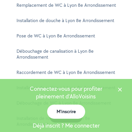
Remplacement de WC à Lyon 8e Arrondissement
Installation de douche à Lyon 8e Arrondissement
Pose de WC à Lyon 8e Arrondissement
Débouchage de canalisation à Lyon 8e
Arrondissement
Raccordement de WC à Lyon 8e Arrondissement
Installation de mitigeur à Lyon 8e Arrondissement
Connectez-vous pour profiter
pleinement d'AlloVoisins
Débouchage de WC à Lyon 8e Arrondissement
M'inscrire
Carte
Installation de robinetterie à Lyon 8e
Arrondissement
Déjà inscrit ? Me connecter