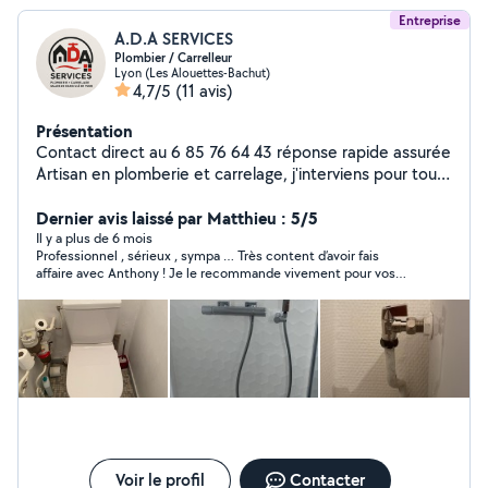
Entreprise
A.D.A SERVICES
Plombier / Carrelleur
Lyon (Les Alouettes-Bachut)
4,7/5
(11 avis)
Présentation
Contact direct au 6 85 76 64 43 réponse rapide assurée
Artisan en plomberie et carrelage, j'interviens pour tous
types de travaux, en neuf comme en rénovation. Je
réalise le dépannage plomberie, la création et
Dernier avis laissé par Matthieu : 5/5
rénovation de salles de bain clé en main, ainsi que la
Il y a plus de 6 mois
Professionnel , sérieux , sympa … Très content d’avoir fais
pose de carrelage et faïence. Travail sérieux, soigné et
affaire avec Anthony ! Je le recommande vivement pour vos
rapide, avec un accompagnement personnalisé du
travaux
début à la fin du projet. Intervention sur Vienne, Lyon et
alentours. Bénéficiez de -10 % sur votre devis en laissant
un avis 5 étoiles.
Voir le profil
Contacter