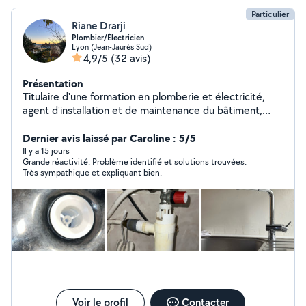
Particulier
Riane Drarji
Plombier/Électricien
Lyon (Jean-Jaurès Sud)
4,9/5
(32 avis)
Présentation
Titulaire d'une formation en plomberie et électricité,
agent d'installation et de maintenance du bâtiment,
disponible pour vos bricolages, dépannages du
quotidien avec des prix arrangeants. N'hésitez pas à me
Dernier avis laissé par Caroline : 5/5
contacter ! P.S : Plusieurs clients me contactent en
Il y a 15 jours
Grande réactivité. Problème identifié et solutions trouvées.
étant hors de mon champ d'action permit par
Très sympathique et expliquant bien.
l'application je ne peux donc pas vous répondre.. veuillez
passer par mon numéro de téléphone directement !
Merci d'avance, si vous n'avez pas de réponse ici c'est
que je ne peux tout simplement pas vous répondre à
cause de l'application..
Voir le profil
Contacter