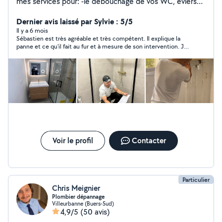
mes services pour: -le débouchage de vos WC, éviers
et baignoire -le remplacement de votre robinetterie -la
répartition de fuites - la pose de votre nouvelle barre de
Dernier avis laissé par Sylvie : 5/5
douche - la pose de votre nouveau meuble de salle de
Il y a 6 mois
Sébastien est très agréable et très compétent. Il explique la
bain - le remplacement de votre toilette - La réfection
panne et ce qu'il fait au fur et à mesure de son intervention. Je
de votre salle de bain Je peux aussi effectuer d'autres
recommande à 100/100 et n'hésiterai pas à refaire appel à ses
petits travaux si cela rentre dans mes compétences
services !
n'hésitez pas à me le demander.
Voir le profil
Contacter
Particulier
Chris Meignier
Plombier dépannage
Villeurbanne (Buers-Sud)
4,9/5
(50 avis)