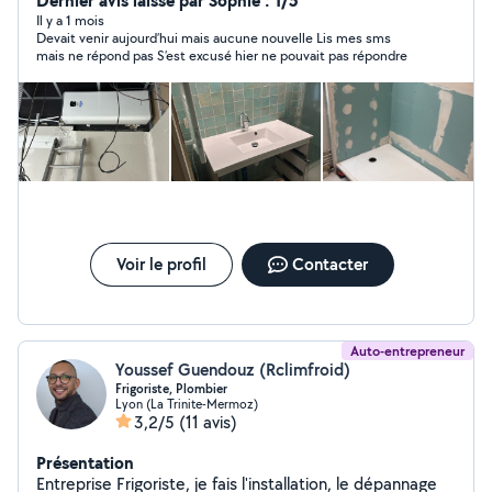
Dernier avis laissé par Sophie : 1/5
soigné et durable.
Il y a 1 mois
Devait venir aujourd’hui mais aucune nouvelle Lis mes sms
mais ne répond pas S’est excusé hier ne pouvait pas répondre
Voir le profil
Contacter
Auto-entrepreneur
Youssef Guendouz (Rclimfroid)
Frigoriste, Plombier
Lyon (La Trinite-Mermoz)
3,2/5
(11 avis)
Présentation
Entreprise Frigoriste, je fais l'installation, le dépannage