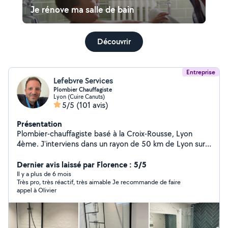
Je rénove ma salle de bain
Découvrir
Entreprise
Lefebvre Services
Plombier Chauffagiste
Lyon (Cuire Canuts)
5/5
(101 avis)
Présentation
Plombier-chauffagiste basé à la Croix-Rousse, Lyon
4ème. J'interviens dans un rayon de 50 km de Lyon sur
tous les sujets relatifs à la plomberie et au chauffage.
Professionnel, méticuleux, possédant le sens du détail,
Dernier avis laissé par Florence : 5/5
j'ai le goût du travail bien réalisé. Attention : si vous
Il y a plus de 6 mois
Très pro, très réactif, très aimable Je recommande de faire
souhaitez me faire une demande privée, veillez à bien
appel à Olivier
sélectionner les catégories « Plomberie » ou
« Chauffage », car si vous sélectionnez une autre
catégorie, l'application ne me laissera pas répondre à
votre demande privée.