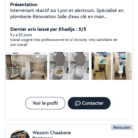
Présentation
Intervenant réactif sur Lyon et alentours. Spécialisé en
plomberie Rénovation Salle d'eau clé en main
dépannage et urgence 7j/7 Fuite d'eau, débouchage
canalisation, chauffe-eau Devis + déplacement gratuits
Dernier avis laissé par Khadija : 5/5
(Lyon et régions lyonnaise ) [07-46-32-60-57]
Il y a 22 jours
travail soigné très professionnel et a l écoute. très satisfaite de
son travail
Voir le profil
Contacter
Particulier
Wassim Chaabane