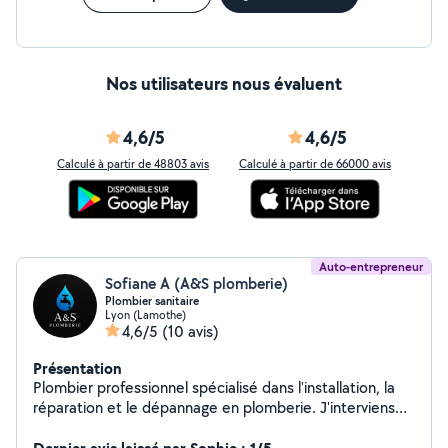
Nos utilisateurs nous évaluent
4,6/5
4,6/5
Calculé à partir de 48803 avis
Calculé à partir de 66000 avis
Auto-entrepreneur
Sofiane A (A&S plomberie)
Plombier sanitaire
Lyon (Lamothe)
4,6/5
(10 avis)
Présentation
Plombier professionnel spécialisé dans l'installation, la
réparation et le dépannage en plomberie. J'interviens
rapidement pour résoudre vos problèmes de fuites,
canalisations, sanitaires et chauffage, avec un travail