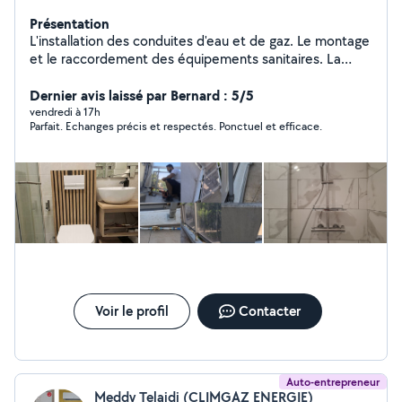
Présentation
L'installation des conduites d'eau et de gaz. Le montage
et le raccordement des équipements sanitaires. La
détection et la réparation des fuites. L'entretien des
installations pour assurer leur bon fonctionnement. Le
Dernier avis laissé par Bernard : 5/5
respect des normes de sécurité et d'hygiène.
vendredi à 17h
Parfait. Echanges précis et respectés. Ponctuel et efficace.
Voir le profil
Contacter
Auto-entrepreneur
Meddy Telaidj (CLIMGAZ ENERGIE)