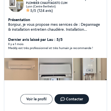
PLOMBIER CHAUFFAGISTE CLIM
Lyon (Centre Berthelot)
5/5
(124 avis)
Présentation
Bonjour, je vous propose mes services de : Depannage
& installation entretien chaudière. Installation
climatisation & pompe à chaleur Depannage
&installation sanitaire chauffage. Desembouage
Dernier avis laissé par Lau : 5/5
radiateur plancher chauffant. Installation et mise en
Il y a 1 mois
Meddy est très professionnel et très humain je recommande !
service CLIMATISATION Robineterie cumulus
débouchage fuite. Dispo 7/7 déplacement et devis
gratuit. TEL :O7 83 05 40 37
Voir le profil
Contacter