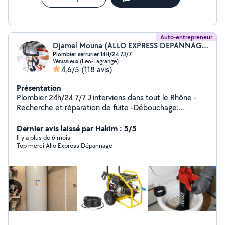
Auto-entrepreneur
Djamel Mouna (ALLO EXPRESS DEPANNAGE)
Plombier serrurier 14H/24 7J/7
Vénissieux (Leo-Lagrange)
4,6/5
(118 avis)
Présentation
Plombier 24h/24 7/7 J'interviens dans tout le Rhône -
Recherche et réparation de fuite -Débouchage:
Wc,Lavabo et Évier baignoire bac a douche et
canalisation avec matériel haute pression -inspection
Dernier avis laissé par Hakim : 5/5
canalisation avec caméra vidéo -Changement de votre
Il y a plus de 6 mois
Top merci Allo Express Dépannage
ancienne robinetterie -Remplacement Wc baignoire
lavabo sanibroyeur. Remplacement et réparation, ballon
d'eau chaude toute marques devis gratuit Serrurier
24h/24 7j/7j'interviens dans tout le Rhône et ça
banlieue, serrurier depuis 20 ans Ouverture de porte
claque fermée à cle remplacement de Serrure, toute
marque barillet toute marque serrure de boîte aux
lettres de Garage, de cave, pose de Vérrous installation