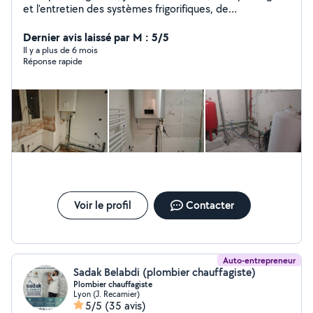
et l'entretien des systèmes frigorifiques, de
climatisation et d'électricité.. Des petits travaux de
plomberie sanitaire également. Disponible sur Lyon et la
Dernier avis laissé par M : 5/5
région Devis gratuit par téléphone Intervention rapide
Il y a plus de 6 mois
Réponse rapide
6/7
Voir le profil
Contacter
Auto-entrepreneur
Sadak Belabdi (plombier chauffagiste)
Plombier chauffagiste
Lyon (J. Recamier)
5/5
(35 avis)