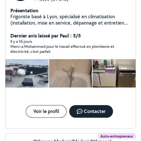
Présentation
Frigoriste basé à Lyon, spécialisé en climatisation
(installation, mise en service, dépannage et entretien
des systèmes split et multi-split). J'interviens
rapidement en période de forte chaleur _Camion
Dernier avis laissé par Paul : 5/5
disponible pour transport et livraison de meubles et
Il y a 16 jours
Merci a Mohammed pour le travail effectué en plomberie et
matériel. Montage et démontage de mobilier (cuisines,
électricité, c'est parfait
armoires, lits, tables). Services de peinture et plomberie
intérieure Avec des petits travaux _ Intervention rapide
_Travail propre et soigné _Prix raisonnables Disponible
rapidement. N'hésitez pas à me contacter.
Voir le profil
Contacter
Auto-entrepreneur