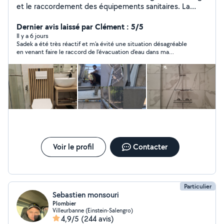
et le raccordement des équipements sanitaires. La
détection et la réparation des fuites. L'entretien des
installations pour assurer leur bon fonctionnement. Le
Dernier avis laissé par Clément : 5/5
respect des normes de sécurité et d'hygiène.
Il y a 6 jours
Sadek a été très réactif et m’a évité une situation désagréable
en venant faire le raccord de l’évacuation d’eau dans ma
cuisine.
Voir le profil
Contacter
Particulier
Sebastien monsouri
Plombier
Villeurbanne (Einstein-Salengro)
4,9/5
(244 avis)