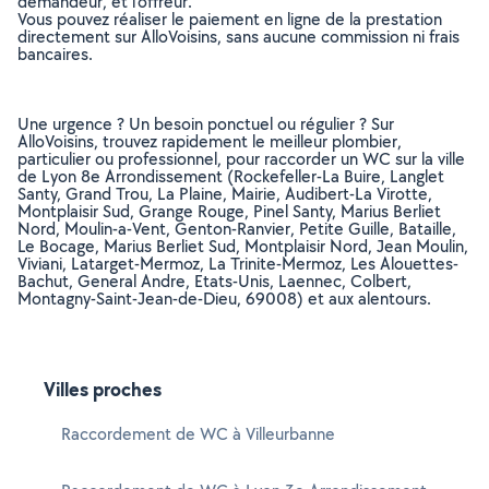
demandeur, et l’offreur.
Vous pouvez réaliser le paiement en ligne de la prestation
directement sur AlloVoisins, sans aucune commission ni frais
bancaires.
Une urgence ? Un besoin ponctuel ou régulier ? Sur
AlloVoisins, trouvez rapidement le meilleur plombier,
particulier ou professionnel, pour raccorder un WC sur la ville
de Lyon 8e Arrondissement (Rockefeller-La Buire, Langlet
Santy, Grand Trou, La Plaine, Mairie, Audibert-La Virotte,
Montplaisir Sud, Grange Rouge, Pinel Santy, Marius Berliet
Nord, Moulin-a-Vent, Genton-Ranvier, Petite Guille, Bataille,
Le Bocage, Marius Berliet Sud, Montplaisir Nord, Jean Moulin,
Viviani, Latarget-Mermoz, La Trinite-Mermoz, Les Alouettes-
Bachut, General Andre, Etats-Unis, Laennec, Colbert,
Montagny-Saint-Jean-de-Dieu, 69008) et aux alentours.
Villes proches
Raccordement de WC à Villeurbanne