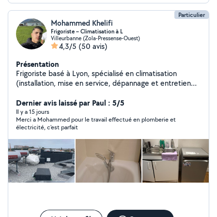
Particulier
Mohammed Khelifi
Frigoriste – Climatisation à L
Villeurbanne (Zola-Pressense-Ouest)
4,3/5
(50 avis)
Présentation
Frigoriste basé à Lyon, spécialisé en climatisation
(installation, mise en service, dépannage et entretien
des systèmes split et multi-split). J'interviens
rapidement en période de forte chaleur _Camion
Dernier avis laissé par Paul : 5/5
disponible pour transport et livraison de meubles et
Il y a 15 jours
Merci a Mohammed pour le travail effectué en plomberie et
matériel. Montage et démontage de mobilier (cuisines,
électricité, c'est parfait
armoires, lits, tables). Services de peinture et plomberie
intérieure Avec des petits travaux _ Intervention rapide
_Travail propre et soigné _Prix raisonnables Disponible
rapidement. N'hésitez pas à me contacter.