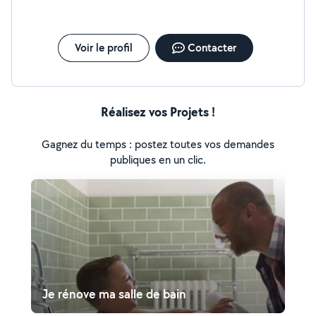
:Installation, réparation, dépannage. -Carrelage:Pose de
carrelage, faïence et mosaïque - Peinture: mur plafond
intérieur - Placo:créations des cloisons ou des plafonds
suspendus. -Menuiserie:meubles sur mesure/kit, pose
Voir le profil
Contacter
porte battante/coulissante -Electricité :dépannage ou
rénovation de toutes vos installations électriques,
remise aux normes
Réalisez vos Projets !
Gagnez du temps : postez toutes vos demandes
publiques en un clic.
Je rénove ma salle de bain