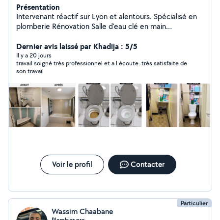
Présentation
Intervenant réactif sur Lyon et alentours. Spécialisé en
plomberie Rénovation Salle d'eau clé en main
dépannage et urgence 7j/7 Fuite d'eau, débouchage
canalisation, chauffe-eau Devis + déplacement gratuits
Dernier avis laissé par Khadija : 5/5
(Lyon et régions lyonnaise ) [07-46-32-60-57]
Il y a 20 jours
travail soigné très professionnel et a l écoute. très satisfaite de
son travail
Voir le profil
Contacter
Particulier
Wassim Chaabane