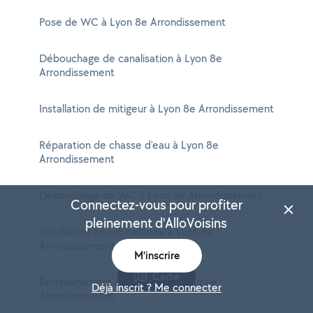
Pose de WC à Lyon 8e Arrondissement
Débouchage de canalisation à Lyon 8e
Arrondissement
Installation de mitigeur à Lyon 8e Arrondissement
Réparation de chasse d'eau à Lyon 8e
Arrondissement
Débouchage de WC à Lyon 8e Arrondissement
Connectez-vous pour profiter
pleinement d'AlloVoisins
Installation de robinetterie à Lyon 8e
Arrondissement
M'inscrire
Carte
Remplacement de mitigeur à Lyon 8e
Déjà inscrit ? Me connecter
Arrondissement