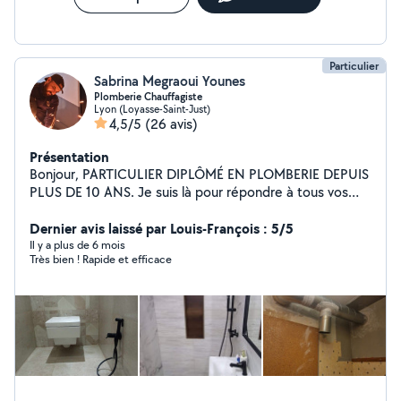
Particulier
Sabrina Megraoui Younes
Plomberie Chauffagiste
Lyon (Loyasse-Saint-Just)
4,5/5
(26 avis)
Présentation
Bonjour, PARTICULIER DIPLÔMÉ EN PLOMBERIE DEPUIS
PLUS DE 10 ANS. Je suis là pour répondre à tous vos
besoins en plomberie, que ce soit pour des réparations
d'urgence, des installations ou des entretiens réguliers.
Dernier avis laissé par Louis-François : 5/5
Je me rends disponible pour garantir un service rapide
Il y a plus de 6 mois
Très bien ! Rapide et efficace
et de qualité. Mes services incluent : - Détection et
réparation de fuites - Installation de sanitaires et
robinetterie - Entretien de chauffe-eaux - Soudure etc...
Vous pouvez prendre contact avec moi directement par
téléphone ou par msg pour un devis. Ne laissez pas les
soucis de plomberie gâcher votre journée. Faites
confiance à mon expertise ;-) Bien à vous Younes
MEGRAOUI