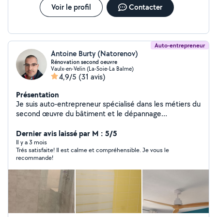
Voir le profil
Contacter
Auto-entrepreneur
Antoine Burty (Natorenov)
Rénovation second oeuvre
Vaulx-en-Velin (La-Soie-La Balme)
4,9/5
(31 avis)
Présentation
Je suis auto-entrepreneur spécialisé dans les métiers du
second œuvre du bâtiment et le dépannage
(électricité, plomberie, cloison finition, menuiserie,
rénovation salle de bains et cuisines). J'aime le contact
Dernier avis laissé par M : 5/5
humain, aider et conseiller au mieux, tout en prenant en
Il y a 3 mois
Trés satisfaite! Il est calme et compréhensible. Je vous le
compte les envies et le budget de chacun. Je mets
recommande!
mon savoir-faire à votre service pour réaliser vos projets
de rénovation et d'aménagement intérieur. Je me ferai
un plaisir de vous accompagner dans vos projets dans le
neuf ou l'ancien. Je me déplace dans la région Rhône
Alpes et en Suisse (canton Vaud ,Genève). Mes services
incluent : -Pose alarmes et climatisations -Plomberie