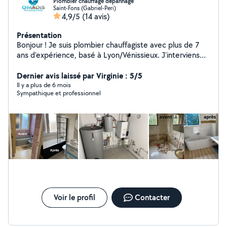
Plombier chauffage dépannage
Saint-Fons (Gabriel-Peri)
4,9/5
(14 avis)
Présentation
Bonjour ! Je suis plombier chauffagiste avec plus de 7
ans d'expérience, basé à Lyon/Vénissieux. J'interviens
rapidement pour tout type de travaux : installation de
salle de bain, remplacement de chauffe-eau,
Dernier avis laissé par Virginie : 5/5
dépannage, recherche de fuite, raccordement cuivre ou
Il y a plus de 6 mois
Sympathique et professionnel
PER, etc. Travail propre, soigné et dans les règles de
l'art. Disponible rapidement selon vos besoins. N'hésitez
pas à me contacter pour un devis ou un conseil ! À
bientôt, Othmane
Voir le profil
Contacter