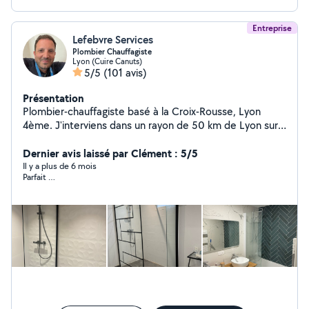
Entreprise
Lefebvre Services
Plombier Chauffagiste
Lyon (Cuire Canuts)
5/5
(101 avis)
Présentation
Plombier-chauffagiste basé à la Croix-Rousse, Lyon
4ème. J'interviens dans un rayon de 50 km de Lyon sur
tous les sujets relatifs à la plomberie et au chauffage.
Professionnel, méticuleux, possédant le sens du détail,
Dernier avis laissé par Clément : 5/5
j'ai le goût du travail bien réalisé. Attention : si vous
Il y a plus de 6 mois
Parfait …
souhaitez me faire une demande privée, veillez à bien
sélectionner les catégories « Plomberie » ou
« Chauffage », car si vous sélectionnez une autre
catégorie, l'application ne me laissera pas répondre à
votre demande privée.