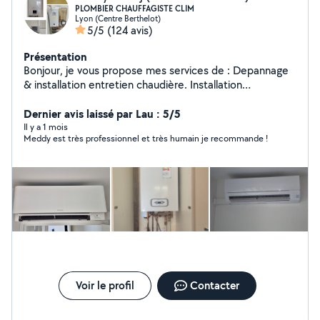
PLOMBIER CHAUFFAGISTE CLIM
Lyon (Centre Berthelot)
5/5
(124 avis)
Présentation
Bonjour, je vous propose mes services de : Depannage
& installation entretien chaudière. Installation
climatisation & pompe à chaleur Depannage
&installation sanitaire chauffage. Desembouage
Dernier avis laissé par Lau : 5/5
radiateur plancher chauffant. Installation et mise en
Il y a 1 mois
Meddy est très professionnel et très humain je recommande !
service CLIMATISATION Robineterie cumulus
débouchage fuite. Dispo 7/7 déplacement et devis
gratuit. TEL :O7 83 05 40 37
Voir le profil
Contacter