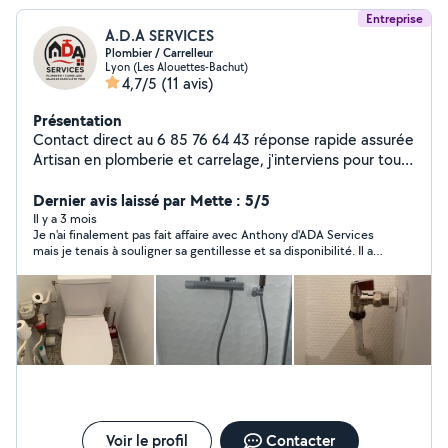
Entreprise
A.D.A SERVICES
Plombier / Carrelleur
Lyon (Les Alouettes-Bachut)
4,7/5
(11 avis)
Présentation
Contact direct au 6 85 76 64 43 réponse rapide assurée
Artisan en plomberie et carrelage, j'interviens pour tous
types de travaux, en neuf comme en rénovation. Je
réalise le dépannage plomberie, la création et
Dernier avis laissé par Mette : 5/5
rénovation de salles de bain clé en main, ainsi que la
Il y a 3 mois
Je n'ai finalement pas fait affaire avec Anthony d'ADA Services
pose de carrelage et faïence. Travail sérieux, soigné et
mais je tenais à souligner sa gentillesse et sa disponibilité. Il a
rapide, avec un accompagnement personnalisé du
été de bons conseils pour trouver une solution à mes
début à la fin du projet. Intervention sur Vienne, Lyon et
problèmes de plomberie. Je n'hésiterais pas à faire à lui, le jour
alentours. Bénéficiez de -10 % sur votre devis en laissant
où je pourrai réaliser ces travaux.
un avis 5 étoiles.
Voir le profil
Contacter