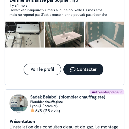
Dernier avis laissé par Sophie : 1/5
soigné et durable.
Il y a 1 mois
Devait venir aujourd’hui mais aucune nouvelle Lis mes sms
mais ne répond pas S’est excusé hier ne pouvait pas répondre
Voir le profil
Contacter
Auto-entrepreneur
Sadak Belabdi (plombier chauffagiste)
Plombier chauffagiste
Lyon (J. Recamier)
5/5
(35 avis)
Présentation
L'installation des conduites d'eau et de gaz. Le montage