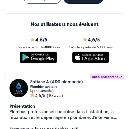
Nos utilisateurs nous évaluent
4,6/5
4,6/5
Calculé à partir de 48803 avis
Calculé à partir de 66000 avis
Auto-entrepreneur
Sofiane A (A&S plomberie)
Plombier sanitaire
Lyon (Lamothe)
4,6/5
(10 avis)
Présentation
Plombier professionnel spécialisé dans l'installation, la
réparation et le dépannage en plomberie. J'interviens
rapidement pour résoudre vos problèmes de fuites,
canalisations, sanitaires et chauffage, avec un travail