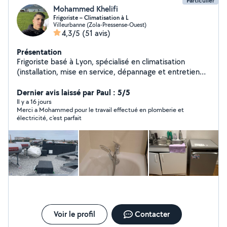
Particulier
impeccable. Contactez-moi pour votre projet, réponse
Mohammed Khelifi
très rapide !
Frigoriste – Climatisation à L
Villeurbanne (Zola-Pressense-Ouest)
4,3/5
(51 avis)
Présentation
Frigoriste basé à Lyon, spécialisé en climatisation
(installation, mise en service, dépannage et entretien
des systèmes split et multi-split). J'interviens
rapidement en période de forte chaleur _Camion
Dernier avis laissé par Paul : 5/5
disponible pour transport et livraison de meubles et
Il y a 16 jours
Merci a Mohammed pour le travail effectué en plomberie et
matériel. Montage et démontage de mobilier (cuisines,
électricité, c'est parfait
armoires, lits, tables). Services de peinture et plomberie
intérieure Avec des petits travaux _ Intervention rapide
_Travail propre et soigné _Prix raisonnables Disponible
rapidement. N'hésitez pas à me contacter.
Voir le profil
Contacter