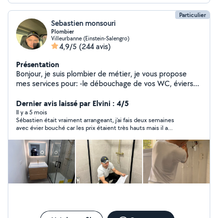
Particulier
Sebastien monsouri
Plombier
Villeurbanne (Einstein-Salengro)
4,9/5
(244 avis)
Présentation
Bonjour, je suis plombier de métier, je vous propose
mes services pour: -le débouchage de vos WC, éviers
et baignoire -le remplacement de votre robinetterie -la
répartition de fuites - la pose de votre nouvelle barre de
Dernier avis laissé par Elvini : 4/5
douche - la pose de votre nouveau meuble de salle de
Il y a 5 mois
Sébastien était vraiment arrangeant, j’ai fais deux semaines
bain - le remplacement de votre toilette - La réfection
avec évier bouché car les prix étaient très hauts mais il a
de votre salle de bain Je peux aussi effectuer d'autres
accepté de m’aider en me facilitant. Je recommande!
petits travaux si cela rentre dans mes compétences
n'hésitez pas à me le demander.