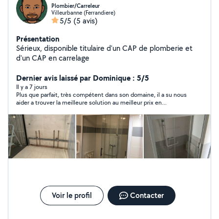
Plombier/Carreleur
Villeurbanne (Ferrandiere)
5/5
(5 avis)
Présentation
Sérieux, disponible titulaire d'un CAP de plomberie et
d'un CAP en carrelage
Dernier avis laissé par Dominique : 5/5
Il y a 7 jours
Plus que parfait, très compétent dans son domaine, il a su nous
aider a trouver la meilleure solution au meilleur prix en
examinant plusieurs hypothèses et en tenant compte de nos
besoins. Réactif, sympathique, courtois, ponctuel, pédagogue
et respectueux. Contacte samedi soir, il est venu un dimanche
et a fait immédiatement le nouveau branchement de tuyau et
a posé un robinet extérieur. Très soigneux.excellent rapport
qualité prix.
Voir le profil
Contacter