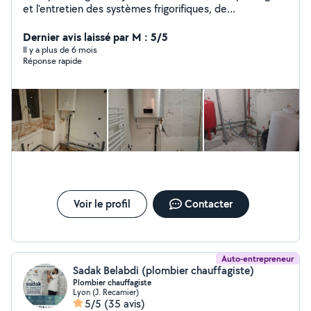
et l'entretien des systèmes frigorifiques, de
climatisation et d'électricité.. Des petits travaux de
plomberie sanitaire également. Disponible sur Lyon et la
Dernier avis laissé par M : 5/5
région Devis gratuit par téléphone Intervention rapide
Il y a plus de 6 mois
Réponse rapide
6/7
Voir le profil
Contacter
Auto-entrepreneur
Sadak Belabdi (plombier chauffagiste)
Plombier chauffagiste
Lyon (J. Recamier)
5/5
(35 avis)