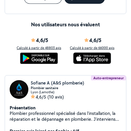
Nos utilisateurs nous évaluent
4,6/5
4,6/5
Calculé à partir de 48803 avis
Calculé à partir de 66000 avis
Auto-entrepreneur
Sofiane A (A&S plomberie)
Plombier sanitaire
Lyon (Lamothe)
4,6/5
(10 avis)
Présentation
Plombier professionnel spécialisé dans l'installation, la
réparation et le dépannage en plomberie. J'interviens
rapidement pour résoudre vos problèmes de fuites,
canalisations, sanitaires et chauffage, avec un travail