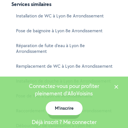
Services similaires
Installation de WC à Lyon 8e Arrondissement
Pose de baignoire à Lyon 8e Arrondissement
Réparation de fuite d'eau à Lyon 8e
Arrondissement
Remplacement de WC à Lyon 8e Arrondissement
Installation de douche à Lyon 8e Arrondissement
Connectez-vous pour profiter
pleinement d'AlloVoisins
Pose de WC à Lyon 8e Arrondissement
M'inscrire
Raccordement de WC à Lyon 8e Arrondissement
Carte
Déjà inscrit ? Me connecter
Débouchage de canalisation à Lyon 8e