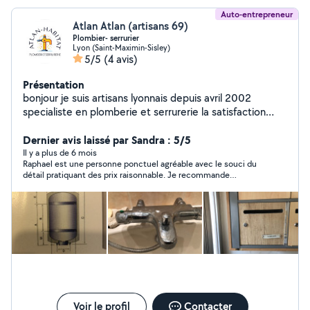
Auto-entrepreneur
Atlan Atlan (artisans 69)
Plombier- serrurier
Lyon (Saint-Maximin-Sisley)
5/5
(4 avis)
Présentation
bonjour je suis artisans lyonnais depuis avril 2002
specialiste en plomberie et serrurerie la satisfaction
client et une priorité ! je reste a votre diposition pour un
devis gratuit un depannage ou une installation !
Dernier avis laissé par Sandra : 5/5
cordialement !
Il y a plus de 6 mois
Raphael est une personne ponctuel agréable avec le souci du
détail pratiquant des prix raisonnable. Je recommande
vivement !
Voir le profil
Contacter