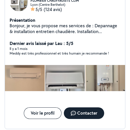
PLOMBIER CHAUFFAGISTE CLIM
Lyon (Centre Berthelot)
5/5
(124 avis)
Présentation
Bonjour, je vous propose mes services de : Depannage
& installation entretien chaudière. Installation
climatisation & pompe à chaleur Depannage
&installation sanitaire chauffage. Desembouage
Dernier avis laissé par Lau : 5/5
radiateur plancher chauffant. Installation et mise en
Il y a 1 mois
Meddy est très professionnel et très humain je recommande !
service CLIMATISATION Robineterie cumulus
débouchage fuite. Dispo 7/7 déplacement et devis
gratuit. TEL :O7 83 05 40 37
Voir le profil
Contacter