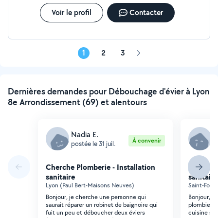
Voir le profil
Contacter
1
2
3
Page
suivante
Dernières demandes pour Débouchage d'évier à Lyon
8e Arrondissement (69) et alentours
Nadia E.
G
À convenir
postée le 31 juil.
p
Cherche Plomberie - Installation
Cherche 
sanitaire
sanitaire
Lyon (Paul Bert-Maisons Neuves)
Saint-Fons 
Bonjour, je cherche une personne qui
Bonjour, je
saurait réparer un robinet de baignoire qui
plombier p
fuit un peu et déboucher deux éviers
cuisine svp