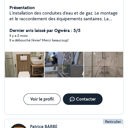
Présentation
L'installation des conduites d'eau et de gaz. Le montage
et le raccordement des équipements sanitaires. La
détection et la réparation des fuites. L'entretien des
installations pour assurer leur bon fonctionnement. Le
Dernier avis laissé par Ogwéra : 5/5
respect des normes de sécurité et d'hygiène.
Il y a 2 mois
Il a débouché l’évier! Merci beaucoup!
Voir le profil
Contacter
Particulier
Patrice BARBE