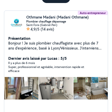
Auto-entrepreneur
Othmane Madani (Madani Othmane)
Plombier chauffage dépannage
Saint-Fons (Gabriel-Peri)
4,9/5
(14 avis)
Présentation
Bonjour ! Je suis plombier chauffagiste avec plus de 7
ans d'expérience, basé à Lyon/Vénissieux. J'interviens
rapidement pour tout type de travaux : installation de
salle de bain, remplacement de chauffe-eau,
Dernier avis laissé par Lucas : 5/5
dépannage, recherche de fuite, raccordement cuivre ou
Il y a plus de 6 mois
Super, professionnel et agréable, intervention rapide et
PER, etc. Travail propre, soigné et dans les règles de
efficace
l'art. Disponible rapidement selon vos besoins. N'hésitez
pas à me contacter pour un devis ou un conseil ! À
bientôt, Othmane