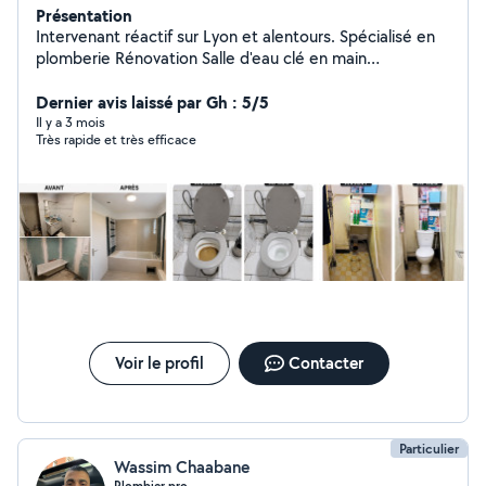
Présentation
Intervenant réactif sur Lyon et alentours. Spécialisé en
plomberie Rénovation Salle d'eau clé en main
dépannage et urgence 7j/7 Fuite d'eau, débouchage
canalisation, chauffe-eau Devis + déplacement gratuits
Dernier avis laissé par Gh : 5/5
(Lyon et régions lyonnaise ) [07-46-32-60-57]
Il y a 3 mois
Très rapide et très efficace
Voir le profil
Contacter
Particulier
Wassim Chaabane