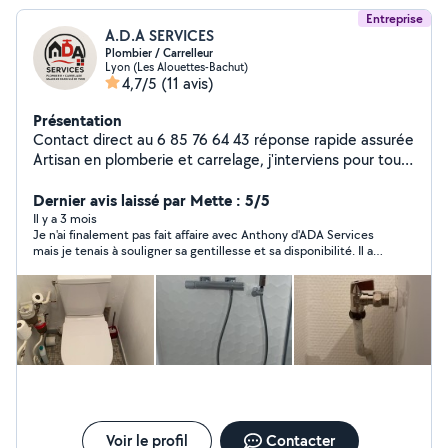
Entreprise
A.D.A SERVICES
Plombier / Carrelleur
Lyon (Les Alouettes-Bachut)
4,7/5
(11 avis)
Présentation
Contact direct au 6 85 76 64 43 réponse rapide assurée
Artisan en plomberie et carrelage, j'interviens pour tous
types de travaux, en neuf comme en rénovation. Je
réalise le dépannage plomberie, la création et
Dernier avis laissé par Mette : 5/5
rénovation de salles de bain clé en main, ainsi que la
Il y a 3 mois
Je n'ai finalement pas fait affaire avec Anthony d'ADA Services
pose de carrelage et faïence. Travail sérieux, soigné et
mais je tenais à souligner sa gentillesse et sa disponibilité. Il a
rapide, avec un accompagnement personnalisé du
été de bons conseils pour trouver une solution à mes
début à la fin du projet. Intervention sur Vienne, Lyon et
problèmes de plomberie. Je n'hésiterais pas à faire à lui, le jour
alentours. Bénéficiez de -10 % sur votre devis en laissant
où je pourrai réaliser ces travaux.
un avis 5 étoiles.
Voir le profil
Contacter