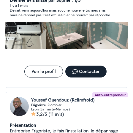
Dernier avis laissé par Sophie : 1/5
soigné et durable.
Il y a 1 mois
Devait venir aujourd’hui mais aucune nouvelle Lis mes sms
mais ne répond pas S’est excusé hier ne pouvait pas répondre
Voir le profil
Contacter
Auto-entrepreneur
Youssef Guendouz (Rclimfroid)
Frigoriste, Plombier
Lyon (La Trinite-Mermoz)
3,2/5
(11 avis)
Présentation
Entreprise Frigoriste, je fais l'installation, le dépannage