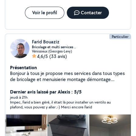
Voir le profil
Contacter
Particulier
Farid Bouaziz
Bricolage et multi services ..
Vénissieux (Georges-Levy)
4,6/5
(33 avis)
Présentation
Bonjour à tous je propose mes services dans tous types
de bricolage et menuisierie montage démontage
meubles cuisines dressings parquet sol rideaux lustre
fixation du télé peinture n'hésitez pas de me contacter
Dernier avis laissé par Alexis : 5/5
jeudi à 21h
Impec, Farid a bien géré, il était là pour installer un ventilo au
plafond, vous pouvez y aller ;-) Merci encore Farid