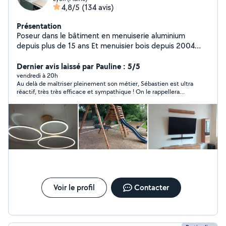
4,8/5
(134 avis)
Présentation
Poseur dans le bâtiment en menuiserie aluminium
depuis plus de 15 ans Et menuisier bois depuis 2004
Pose de luminaire Et tout type de bricolage montage de
cuisine.
Dernier avis laissé par Pauline : 5/5
vendredi à 20h
Au delà de maîtriser pleinement son métier, Sébastien est ultra
réactif, très très efficace et sympathique ! On le rappellera
sans hésiter !
Voir le profil
Contacter