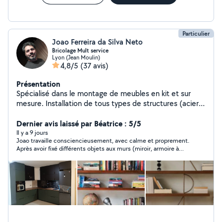
Particulier
Joao Ferreira da Silva Neto
Bricolage Mult service
Lyon (Jean Moulin)
4,8/5
(37 avis)
Présentation
Spécialisé dans le montage de meubles en kit et sur
mesure. Installation de tous types de structures (acier,
aluminium, bois) : portes, portails, garde-corps,
escaliers, mezzanines et fenêtres. Peinture et
Dernier avis laissé par Béatrice : 5/5
rénovation intérieure, pose de revêtements de sol et
Il y a 9 jours
Joao travaille consciencieusement, avec calme et proprement.
de carrelage.Toiture, couvertures, gouttières et solins,
Après avoir fixé différents objets aux murs (miroir, armoire à
réparation de fuites et d'infiltrations, petits travaux
pharmacie, tringles à rideaux), il a assemblé une armoire/lit
d'électricité et de plomberie. Prix compétitifs et service
escamotable qui était en kit, un travail complexe nécessitant
de qualité.Nous effectuons également des
une journée de travail avec un résultat nickel. Merci Joao. Je le
recommande vivement
déménagements et proposons une assistance pour les
déménagements.