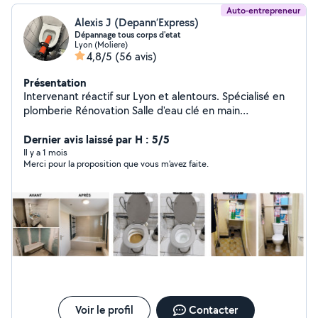
Auto-entrepreneur
Alexis J (Depann’Express)
Dépannage tous corps d'etat
Lyon (Moliere)
4,8/5
(56 avis)
Présentation
Intervenant réactif sur Lyon et alentours. Spécialisé en
plomberie Rénovation Salle d'eau clé en main
dépannage et urgence 7j/7 Fuite d'eau, débouchage
canalisation, chauffe-eau Devis + déplacement gratuits
Dernier avis laissé par H : 5/5
(Lyon et régions lyonnaise ) [07-46-32-60-57]
Il y a 1 mois
Merci pour la proposition que vous m’avez faite.
Voir le profil
Contacter