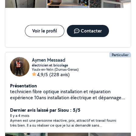
Voir le profil
Contacter
Particulier
Aymen Messaad
électricien et bricolage
Vaulx-en-Velin (Dumas-Genas)
4,9/5
(228 avis)
Présentation
technicien fibre optique installation et réparation
expérience 10ans installation électrique et dépannage
diplômé BTS électrotechnique
Dernier avis laissé par Sisou : 5/5
Il y a 4 mois
Aymen est une personne réactive, prix, attractif et travail fourni
très bien. Il a su réaliser ce que je lui ai demandé sans
complexité. Je recommande.