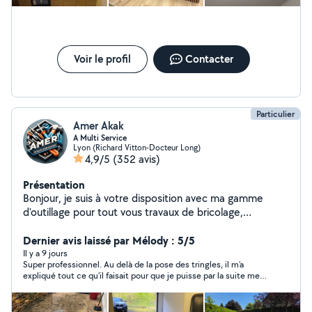
mural / panneaux décoratifs * pose de carrelage * divers
travaux d'aménagement intérieur Je suis polyvalent :
n'hésitez pas à me demander, j'étudie tous types de
travaux. Ponctuel, respectueux de votre logement, je
laisse toujours un chantier propre après intervention.
Voir le profil
Contacter
Disponible sur Lyon centre et alentours.
Particulier
Amer Akak
A Multi Service
Lyon (Richard Vitton-Docteur Long)
4,9/5
(352 avis)
Présentation
Bonjour, je suis à votre disposition avec ma gamme
d'outillage pour tout vous travaux de bricolage,
jardinage, peintures , nettoyage des terrasses et
déménagement avec une grande qualité d'intervention
Dernier avis laissé par Mélody : 5/5
n'hésitez pas à me contacter merci
Il y a 9 jours
Super professionnel. Au delà de la pose des tringles, il m’a
expliqué tout ce qu’il faisait pour que je puisse par la suite me
débrouiller. Un grand merci pour votre travail.