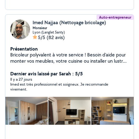
Auto-entrepreneur
Imed Najjaa (Nettoyage bricolage)
Monsieur
Lyon (Langlet Santy)
5/5
(82 avis)
Présentation
Bricoleur polyvalent à votre service ! Besoin d'aide pour
monter vos meubles, votre cuisine ou installer un lustre?
Je peux tout faire ! Montage de meubles de toutes
marques (IKEA, Conforama, Leroy Merlin) Montage et
Dernier avis laissé par Sarah : 5/5
installation de cuisines Installation de luminaires et
Il y a 27 jours
Imed est très professionnel et soigneux. Je recommande
petits travaux de bricolage Soigneux, ponctuel et
vivement.
expérimenté, je m'assure que tout soit fait
correctement et rapidement. Contactez-moi pour un
devis ou pour planifier votre projet !