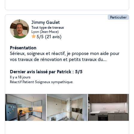
Particulier
Jimmy Gaulet
Tout type de travaux
Lyon (Jean-Mace)
5/5
(21 avis)
Présentation
Sérieux, soigneux et réactif, je propose mon aide pour
vos travaux de rénovation et petits travaux du
quotidien, installations, réparations et aménagements
sur Lyon et alentours. Je m'adapte à vos besoins et je
Dernier avis laissé par Patrick : 5/5
travaille toujours avec efficacité et bonne humeur.
Il y a 18 jours
Réactif Patient Soigneux sympathique
DRESSING : - Conception 3D - Pose complète CUISINE
: - Conception 3D - Pose de cuisine complète -
Montage et installation de meubles (IKEA, Conforama,
etc.) - Pose et raccordement électroménager (four
encastré, frigo, plaque de cuisson, hotte, etc) -
Découpe & pose plan de travail - Pose de crédence -
Pose évier et raccordement mitigeur ELECTRICITÉ -
installation ventilateur de plafond - Installation luminaires
- Déplacer prises / interrupteurs - Maintenance tableau