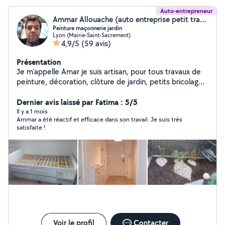
Auto-entrepreneur
Ammar Allouache (auto entreprise petit travaux)
Peinture maçonnerie jardin
Lyon (Mairie-Saint-Sacrement)
4,9/5
(59 avis)
Présentation
Je m'appelle Amar je suis artisan, pour tous travaux de
peinture, décoration, clôture de jardin, petits bricolages
de maçonnerie et autres, fixation de TV, ainsi que
fabrication dressing, réparation du volet roulant et
Dernier avis laissé par Fatima : 5/5
montage de cuisine.
Il y a 1 mois
Ammar a été réactif et efficace dans son travail. Je suis très
satisfaite !
Voir le profil
Contacter