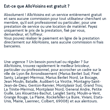
Est-ce que AlloVoisins est gratuit ?
Absolument ! AlloVoisins est un service entièrement gratuit
et sans aucune commission pour tout utilisateur cherchant un
membre, qu’il soit professionnel ou particulier, pour une
prestation de service ou une location de matériel. Payez
uniquement le prix de la prestation, fixé par vous,
demandeur, et l’offreur.
Vous pouvez réaliser le paiement en ligne de la prestation
directement sur AlloVoisins, sans aucune commission ni frais
bancaires.
Une urgence ? Un besoin ponctuel ou régulier ? Sur
AlloVoisins, trouvez rapidement le meilleur bricoleur,
particulier ou professionnel, pour accrocher un cadre sur la
ville de Lyon 8e Arrondissement (Marius Berliet Sud, Pinel
Santy, Latarget-Mermoz, Marius Berliet Nord, Le Bocage,
Jean Moulin, Bataille, Audibert-La Virotte, Montagny-Saint-
Jean-de-Dieu, Genton-Ranvier, Montplaisir Sud, Grand Trou,
La Trinite-Mermoz, Montplaisir Nord, General Andre, Petite
Guille, Les Alouettes-Bachut, Langlet Santy, Moulin-a-Vent,
Grange Rouge, La Plaine, Rockefeller-La Buire, Viviani, Etats-
Unis, Mairie, Laennec, Colbert, 69008) et aux alentours.