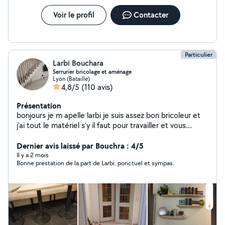
Voir le profil
Contacter
Particulier
Larbi Bouchara
Serrurier bricolage et aménage
Lyon (Bataille)
4,8/5
(110 avis)
Présentation
bonjours je m apelle larbi je suis assez bon bricoleur et
j'ai tout le matériel s'y il faut pour travailler et vous
satisfaire je peux aussi vous conseiller dans vos travaux ,
rénovation., aménagement d intérieur .montage de
Dernier avis laissé par Bouchra : 4/5
meuble cuisine décoration et aussi réparation et
Il y a 2 mois
Bonne prestation de la part de Larbi. ponctuel et sympas.
fabrication d ouvrages métalliques. De préférence
travailler avec des personnes réalistes et non des
marchands de tapis. Devis gratuit