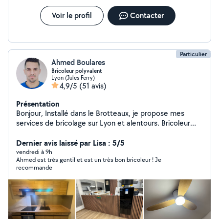
électrique - Installation domotique PETITE PLOMBERIE -
Installation/raccordement lavabo & évier
Voir le profil
Contacter
-,Installation/raccordement douchette WC - Réparation
chasse d'eau Travail propre et efficace sur Lyon,
Villeurbanne et alentours
Particulier
Ahmed Boulares
Bricoleur polyvalent
Lyon (Jules Ferry)
4,9/5
(51 avis)
Présentation
Bonjour, Installé dans le Brotteaux, je propose mes
services de bricolage sur Lyon et alentours. Bricoleur
sérieux, soigneux et bien équipé, je réalise de nombreux
travaux avec du matériel professionnel. J'interviens pour
Dernier avis laissé par Lisa : 5/5
des petits comme des moyens travaux, avec un travail
vendredi à 9h
Ahmed est très gentil et est un très bon bricoleur ! Je
propre, organisé et des finitions soignées. Je peux
recommande
notamment vous aider pour : * pose de lustres,
suspensions et luminaires * fixation de télé au mur *
pose de tringles à rideaux, étagères, cadres * montage
de meubles (tous types) * petits travaux de peinture *
pose de faïence * pose de crédence cuisine * habillage