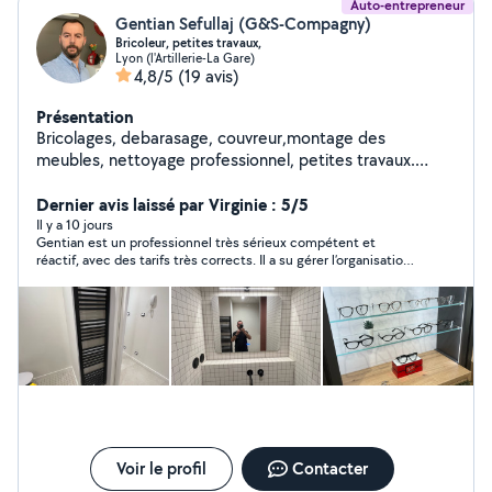
moderne Merci
Auto-entrepreneur
Gentian Sefullaj (G&S-Compagny)
Bricoleur, petites travaux,
Lyon (l'Artillerie-La Gare)
4,8/5
(19 avis)
Présentation
Bricolages, debarasage, couvreur,montage des
meubles, nettoyage professionnel, petites travaux.
Réparer et débloquer des stores.
Dernier avis laissé par Virginie : 5/5
Il y a 10 jours
Gentian est un professionnel très sérieux compétent et
réactif, avec des tarifs très corrects. Il a su gérer l’organisation
avec mon locataire pour la prise de rendez-vous et l’installation
du détecteur de fumée. Je referai appel à ses services.
Voir le profil
Contacter