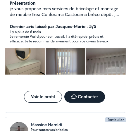
Présentation
je vous propose mes services de bricolage et montage
de meuble Ikea Conforama Castorama bréco dépôt ,
fixation de support mural tv et étagères , fixation de
tableau et luminaire plafonnier led , installation de tringle
Dernier avis laissé par Jacques-Marie : 5/5
à rideau
Il y a plus de 6 mois
Je remercie Walid pour son travail. Il a été rapide, précis et
efficace. Je le recommande vivement pour vos divers travaux.
Voir le profil
Contacter
Particulier
Massine Hamidi
Pour toutes vos bricoles