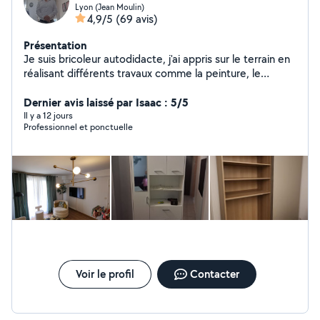
Lyon (Jean Moulin)
4,9/5
(69 avis)
Présentation
Je suis bricoleur autodidacte, j'ai appris sur le terrain en
réalisant différents travaux comme la peinture, le
carrelage, la pose de placo, et le montage de meubles.
Je suis sérieux, débrouillard et j'aime le travail bien fait
Dernier avis laissé par Isaac : 5/5
Il y a 12 jours
Professionnel et ponctuelle
Voir le profil
Contacter