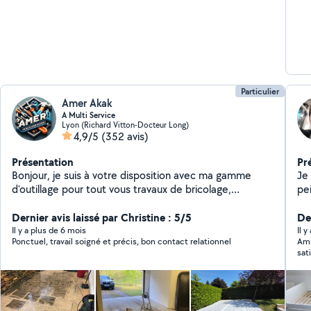
etc
cad
Ré
app
Particulier
Amer Akak
A Multi Service
Lyon (Richard Vitton-Docteur Long)
4,9/5
(352 avis)
Présentation
Pr
Bonjour, je suis à votre disposition avec ma gamme
Je 
d'outillage pour tout vous travaux de bricolage,
pei
jardinage, peintures , nettoyage des terrasses et
br
déménagement avec une grande qualité d'intervention
Dernier avis laissé par Christine : 5/5
ain
Der
n'hésitez pas à me contacter merci
ro
Il y a plus de 6 mois
Il y
Ponctuel, travail soigné et précis, bon contact relationnel
Amm
sati