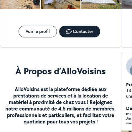
Voir le profil
Contacter
À Propos d’AlloVoisins
Pr
AlloVoisins est la plateforme dédiée aux
Titu
prestations de services et à la location de
un
matériel à proximité de chez vous ! Rejoignez
plom
notre communauté de 4,5 millions de membres,
la
Der
ser
mer
professionnels et particuliers, et facilitez votre
J’a
gra
quotidien pour tous vos projets !
vra
en
min