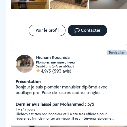
peinture * pose de faïence * pose de crédence cuisine
* habillage mural / panneaux décoratifs * pose de
carrelage * divers travaux d'aménagement intérieur Je
suis polyvalent : n'hésitez pas à me demander, j'étudie
tous types de travaux. Ponctuel, respectueux de votre
logement, je laisse toujours un chantier propre après
Voir le profil
Contacter
intervention. Disponible sur Lyon centre et alentours.
Particulier
Hicham Kouchida
Plombier. menuisier, livreur
Saint-Fons (L-Arsenal-Sud)
4,9/5
(593 avis)
Présentation
Bonjour je suis plombier menuisier diplômé avec
outillage pro. Pose de lustres cadres tringles
debarrassage livraison aéroport.....
Dernier avis laissé par Mohammed : 5/5
Il y a 17 jours
Hicham est très bon bricoleur et il a ete tres efficace pour
réparer et finir de monter un meubl. Il est intervenu rapidement
avec un materiel professionnel. C'est aussi une personne