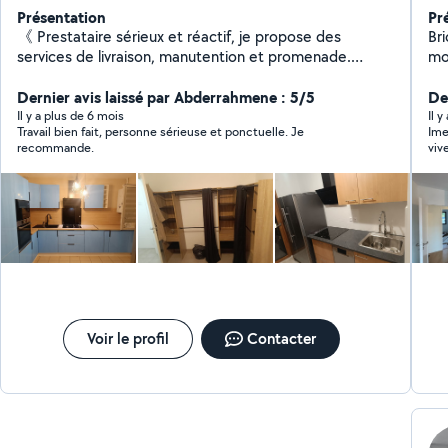
Présentation
Pr
《 Prestataire sérieux et réactif, je propose des
Bri
services de livraison, manutention et promenade.
mo
Fiable, ponctuel et à l'écoute, je m'adapte à vos
lustr
besoins avec des tarifs accessibles disponible 7jr/7jr .》
Dernier avis laissé par Abderrahmene : 5/5
to
Der
Mont
Il y a plus de 6 mois
Il y
Travail bien fait, personne sérieuse et ponctuelle. Je
Ime
lum
recommande.
viv
po
co
dev
Voir le profil
Contacter