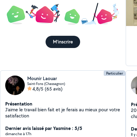
sui
fou
M'inscrire
Particulier
Mounir Laouar
Saint-Fons (Chassagnon)
4,8/5
(65 avis)
Présentation
Pr
J'aime le travail bien fait et je ferais au mieux pour votre
20
satisfaction
Dernier avis laissé par Yasmine : 5/5
Der
dimanche à 17h
Il y