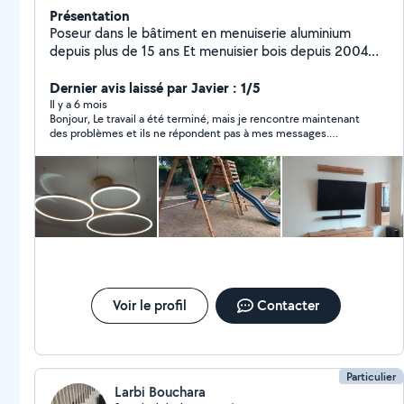
Présentation
Poseur dans le bâtiment en menuiserie aluminium
depuis plus de 15 ans Et menuisier bois depuis 2004
Pose de luminaire Et tout type de bricolage montage
de cuisine.
Dernier avis laissé par Javier : 1/5
Il y a 6 mois
Bonjour, Le travail a été terminé, mais je rencontre maintenant
des problèmes et ils ne répondent pas à mes messages.
Manque de professionnalisme.
Voir le profil
Contacter
Particulier
Larbi Bouchara