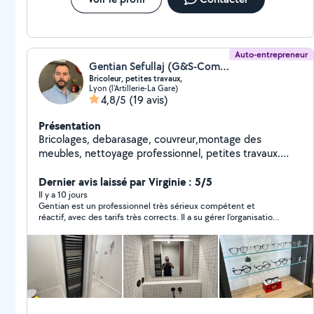
Auto-entrepreneur
Gentian Sefullaj (G&S-Compagny)
Bricoleur, petites travaux,
Lyon (l'Artillerie-La Gare)
4,8/5
(19 avis)
Présentation
Bricolages, debarasage, couvreur,montage des
meubles, nettoyage professionnel, petites travaux.
Réparer et débloquer des stores.
Dernier avis laissé par Virginie : 5/5
Il y a 10 jours
Gentian est un professionnel très sérieux compétent et
réactif, avec des tarifs très corrects. Il a su gérer l’organisation
avec mon locataire pour la prise de rendez-vous et l’installation
du détecteur de fumée. Je referai appel à ses services.