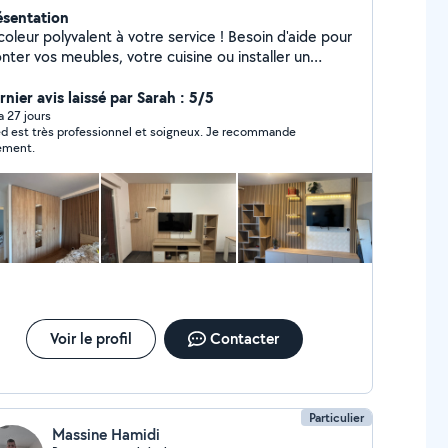
ésentation
coleur polyvalent à votre service ! Besoin d'aide pour
nter vos meubles, votre cuisine ou installer un
e? Je peux tout faire ! Montage de meubles de
utes marques (IKEA, Conforama, Leroy Merlin)
nier avis laissé par Sarah : 5/5
age et installation de cuisines Installation de
 a 27 jours
d est très professionnel et soigneux. Je recommande
inaires et petits travaux de bricolage Soigneux,
ement.
nctuel et expérimenté, je m'assure que tout soit fait
rrectement et rapidement. Contactez-moi pour un
is ou pour planifier votre projet !
Voir le profil
Contacter
Particulier
Massine Hamidi