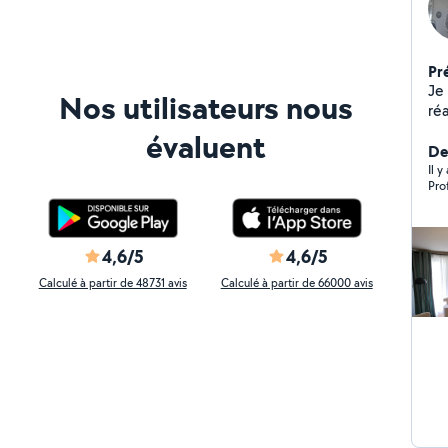
Pr
Je 
Nos utilisateurs nous
réa
ca
évaluent
Je 
Der
Il y
Pro
4,6/5
4,6/5
Calculé à partir de 48731 avis
Calculé à partir de 66000 avis