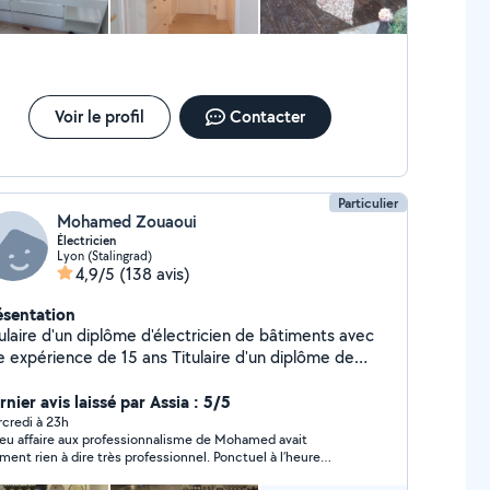
Voir le profil
Contacter
Particulier
Mohamed Zouaoui
Électricien
Lyon (Stalingrad)
4,9/5
(138 avis)
ésentation
laire d'un diplôme d'électricien de bâtiments avec
e expérience de 15 ans Titulaire d'un diplôme de
bier et installation des sanitaires Expérience dans
 serrurier (Remplacement des poignées,des
nier avis laissé par Assia : 5/5
rures,cylindre ....ect) Devis,conseil et déplacement
credi à 23h
i eu affaire aux professionnalisme de Mohamed avait
tuit Mon intervention consiste a réparer ou a la mise
iment rien à dire très professionnel. Ponctuel à l’heure
 marche des appareils
utieux et le travail est excellent. Je recommande de lui, je