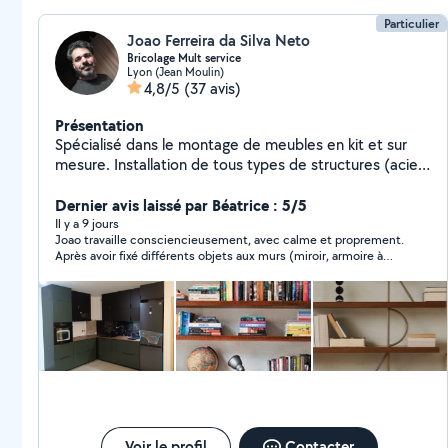
Particulier
Joao Ferreira da Silva Neto
Bricolage Mult service
Lyon (Jean Moulin)
4,8/5
(37 avis)
Présentation
Spécialisé dans le montage de meubles en kit et sur
mesure. Installation de tous types de structures (acier,
aluminium, bois) : portes, portails, garde-corps,
escaliers, mezzanines et fenêtres. Peinture et
Dernier avis laissé par Béatrice : 5/5
rénovation intérieure, pose de revêtements de sol et
Il y a 9 jours
Joao travaille consciencieusement, avec calme et proprement.
de carrelage.Toiture, couvertures, gouttières et solins,
Après avoir fixé différents objets aux murs (miroir, armoire à
réparation de fuites et d'infiltrations, petits travaux
pharmacie, tringles à rideaux), il a assemblé une armoire/lit
d'électricité et de plomberie. Prix compétitifs et
escamotable qui était en kit, un travail complexe nécessitant
service de qualité.Nous effectuons également des
une journée de travail avec un résultat nickel. Merci Joao. Je le
recommande vivement
déménagements et proposons une assistance pour les
déménagements.
Voir le profil
Contacter