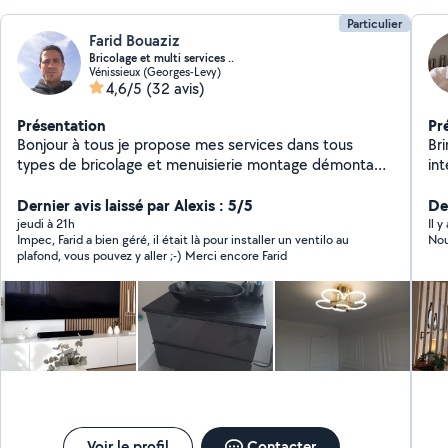
Particulier
Farid Bouaziz
Bricolage et multi services ..
Vénissieux (Georges-Levy)
4,6/5
(32 avis)
Présentation
Pr
Bonjour à tous je propose mes services dans tous
Brimi Ré
types de bricolage et menuisierie montage démontage
int
meubles cuisines dressings parquet sol rideaux lustre
mo
fixation du télé peinture n'hésitez pas de me contacter
Dernier avis laissé par Alexis : 5/5
un
Der
dis
jeudi à 21h
Il 
Impec, Farid a bien géré, il était là pour installer un ventilo au
Nou
pro
plafond, vous pouvez y aller ;-) Merci encore Farid
én
d'a
pr
int
fin
ma
car
3.
po
De
Voir le profil
Contacter