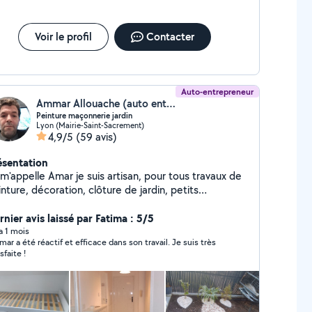
.), Installation tout type de rideaux Pose d'étagères,
res, tringles, lustres , suspensions, luminaires
parations diverses (poignées de porte, petits
Voir le profil
Contacter
areils)
Auto-entrepreneur
Ammar Allouache (auto entreprise petit travaux)
Peinture maçonnerie jardin
Lyon (Mairie-Saint-Sacrement)
4,9/5
(59 avis)
ésentation
m'appelle Amar je suis artisan, pour tous travaux de
nture, décoration, clôture de jardin, petits
icolages de maçonnerie et autres, fixation de TV,
si que fabrication dressing, réparation du volet
nier avis laissé par Fatima : 5/5
ulant et montage de cuisine.
 a 1 mois
ar a été réactif et efficace dans son travail. Je suis très
sfaite !