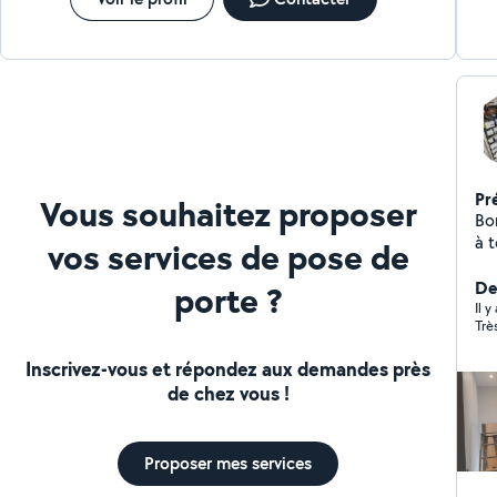
pe
et 
Rén
Pr
Vous souhaitez proposer
Bon
à t
vos services de pose de
20
dan
De
porte ?
ga
Il y
Trè
bri
sui
Inscrivez-vous et répondez aux demandes près
Qu
de chez vous !
int
cu
sui
Proposer mes services
proposés : Éle
au