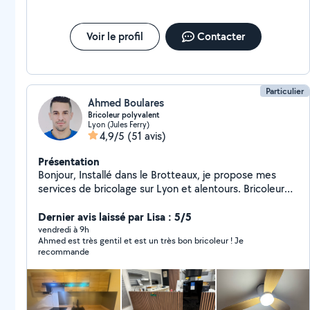
Voir le profil
Contacter
Particulier
Ahmed Boulares
Bricoleur polyvalent
Lyon (Jules Ferry)
4,9/5
(51 avis)
Présentation
Bonjour, Installé dans le Brotteaux, je propose mes
services de bricolage sur Lyon et alentours. Bricoleur
sérieux, soigneux et bien équipé, je réalise de
nombreux travaux avec du matériel professionnel.
Dernier avis laissé par Lisa : 5/5
J'interviens pour des petits comme des moyens
vendredi à 9h
Ahmed est très gentil et est un très bon bricoleur ! Je
travaux, avec un travail propre, organisé et des finitions
recommande
soignées. Je peux notamment vous aider pour : * pose
de lustres, suspensions et luminaires * fixation de télé
au mur * pose de tringles à rideaux, étagères, cadres *
montage de meubles (tous types) * petits travaux de