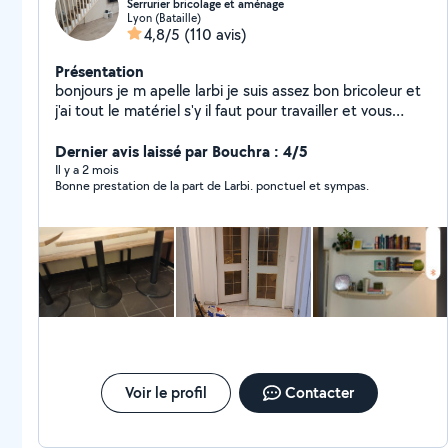
Serrurier bricolage et aménage
Lyon (Bataille)
4,8/5
(110 avis)
Présentation
bonjours je m apelle larbi je suis assez bon bricoleur et
j'ai tout le matériel s'y il faut pour travailler et vous
satisfaire je peux aussi vous conseiller dans vos travaux
, rénovation., aménagement d intérieur .montage de
Dernier avis laissé par Bouchra : 4/5
meuble cuisine décoration et aussi réparation et
Il y a 2 mois
Bonne prestation de la part de Larbi. ponctuel et sympas.
fabrication d ouvrages métalliques. De préférence
travailler avec des personnes réalistes et non des
marchands de tapis. Devis gratuit
Voir le profil
Contacter