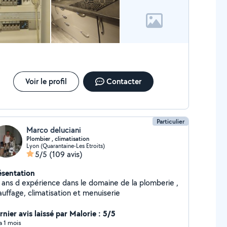
s tombé sur le coup de foudre mais c’était plutôt le coup de
r 👌👌👌
Voir le profil
Contacter
Particulier
Marco deluciani
Plombier , climatisation
Lyon (Quarantaine-Les Etroits)
5/5
(109 avis)
ésentation
 ans d expérience dans le domaine de la plomberie ,
chauffage, climatisation et menuiserie
nier avis laissé par Malorie : 5/5
 a 1 mois