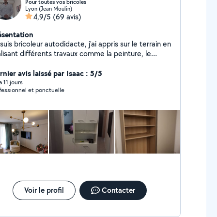
Pour toutes vos bricoles
Lyon (Jean Moulin)
4,9/5
(69 avis)
ésentation
suis bricoleur autodidacte, j'ai appris sur le terrain en
lisant différents travaux comme la peinture, le
rrelage, la pose de placo, et le montage de meubles.
suis sérieux, débrouillard et j'aime le travail bien fait
nier avis laissé par Isaac : 5/5
 a 11 jours
fessionnel et ponctuelle
Voir le profil
Contacter